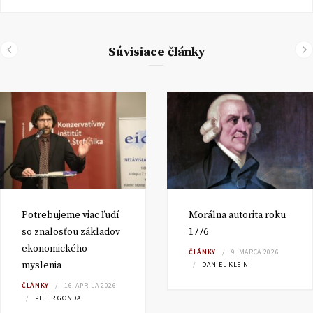
Súvisiace články
Potrebujeme viac ľudí
Morálna autorita roku
so znalosťou základov
1776
ekonomického
ČLÁNKY
9. MARCA 2026
myslenia
DANIEL KLEIN
ČLÁNKY
16. APRÍLA 2026
PETER GONDA