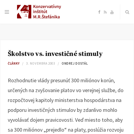
F
R
Y
a
S
o
c
S
u
Školstvo vs. investičné stimuly
e
T
ČLÁNKY
3. NOVEMBRA 2003
ONDREJ DOSTÁL
b
u
Rozhodnutie vlády presunúť 300 miliónov korún,
o
b
určených na zvyšovanie platov vo verejnej službe, do
rozpočtovej kapitoly ministerstva hospodárstva na
o
e
podporu investičných stimulov by zdanlivo mohlo
k
vyvolávať dojem pravicovosti. Veď miesto toho, aby
sa 300 miliónov „prejedlo“ na platy, poslúžia rozvoju