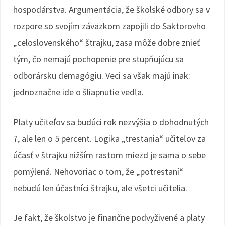
hospodárstva. Argumentácia, že školské odbory sa v
rozpore so svojím záväzkom zapojili do Saktorovho
„celoslovenského“ štrajku, zasa môže dobre znieť
tým, čo nemajú pochopenie pre stupňujúcu sa
odborársku demagógiu. Veci sa však majú inak:
jednoznačne ide o šliapnutie vedľa.
Platy učiteľov sa budúci rok nezvýšia o dohodnutých
7, ale len o 5 percent. Logika „trestania“ učiteľov za
účasť v štrajku nižším rastom miezd je sama o sebe
pomýlená. Nehovoriac o tom, že „potrestaní“
nebudú len účastníci štrajku, ale všetci učitelia.
Je fakt, že školstvo je finančne podvyživené a platy