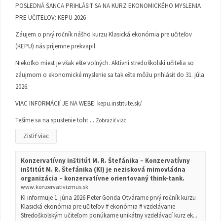
POSLEDNÁ ŠANCA PRIHLÁSIŤ SA NA KURZ EKONOMICKÉHO MYSLENIA
PRE UČITEĽOV: KEPU 2026
Záujem o prvý ročník nášho kurzu Klasická ekonómia pre učiteľov
(KEPU) nás príjemne prekvapil.
Niekoľko miest je však ešte voľných. Aktívni stredoškolskí učitelia so
záujmom o ekonomické myslenie sa tak ešte môžu prihlásiť do 31. júla
2026.
VIAC INFORMÁCIÍ JE NA WEBE:
kepu.institute.sk/
Tešíme sa na spustenie toht
...
Zobraziť viac
Zistiť viac
Konzervatívny inštitút M. R. Štefánika – Konzervatívny
inštitút M. R. Štefánika (KI) je nezisková mimovládna
organizácia – konzervatívne orientovaný think-tank.
www.konzervativizmus.sk
KI informuje 1. júna 2026 Peter Gonda Otvárame prvý ročník kurzu
Klasická ekonómia pre učiteľov # ekonómia # vzdelávanie
Stredoškolským učiteľom ponúkame unikátny vzdelávací kurz ek...