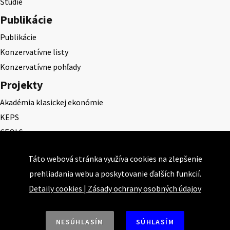
Štúdie
Publikácie
Publikácie
Konzervatívne listy
Konzervatívne pohľady
Projekty
Akadémia klasickej ekonómie
KEPS
CEQLS
Cena Dominika Tatarku
Táto webová stránka využíva cookies na zlepšenie
Cena Ernesta Valka
prehliadania webu a poskytovanie ďalších funkcií.
Študentská esej
Detaily cookies
|
Zásady ochrany osobných údajov
Deň daňového odbremenenia
NESÚHLASÍM
SÚHLASÍM