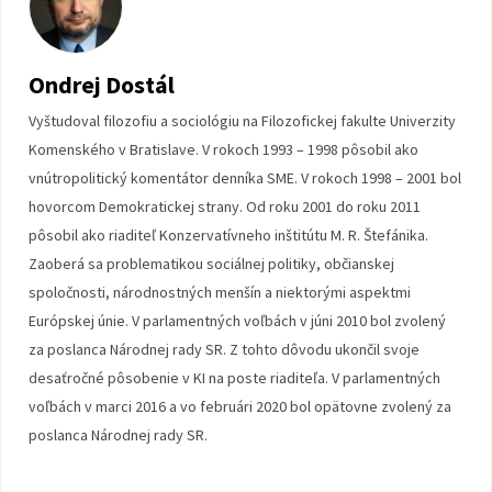
Ondrej Dostál
Vyštudoval filozofiu a sociológiu na Filozofickej fakulte Univerzity
Komenského v Bratislave. V rokoch 1993 – 1998 pôsobil ako
vnútropolitický komentátor denníka SME. V rokoch 1998 – 2001 bol
hovorcom Demokratickej strany. Od roku 2001 do roku 2011
pôsobil ako riaditeľ Konzervatívneho inštitútu M. R. Štefánika.
Zaoberá sa problematikou sociálnej politiky, občianskej
spoločnosti, národnostných menšín a niektorými aspektmi
Európskej únie. V parlamentných voľbách v júni 2010 bol zvolený
za poslanca Národnej rady SR. Z tohto dôvodu ukončil svoje
desaťročné pôsobenie v KI na poste riaditeľa. V parlamentných
voľbách v marci 2016 a vo februári 2020 bol opätovne zvolený za
poslanca Národnej rady SR.