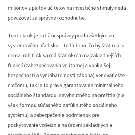
miliónov z platov učiteľov na investičné stimuly nedá
považovať za správne rozhodnutie.
Tento krok je totiž nesprávny predovšetkým zo
systémového hľadiska – teda toho, čo by štát mal a
nemal robiť. Ak sa má štát okrem najzákladnejších
funkcií (zabezpečovania vnútornej a vonkajšej
bezpečnosti a vymáhateľnosti zákona) venovať ešte
niečomu, tak je to práve garantovanie minimálneho
sociálneho štandardu, nevyhnutného na prežitie (nie
však formou súčasného nafúknutého sociálneho
systému) a zabezpečenie podmienok pre
poskytovanie vzdelania na úrovni základných a
stredných škôl. Priame zasahovanie štátu do