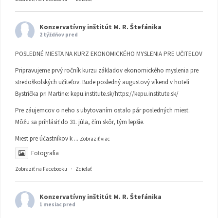
Konzervatívny inštitút M. R. Štefánika
2 týždňov pred
POSLEDNÉ MIESTA NA KURZ EKONOMICKÉHO MYSLENIA PRE UČITEĽOV
Pripravujeme prvý ročník kurzu základov ekonomického myslenia pre
stredoškolských učiteľov. Bude posledný augustový víkend v hoteli
Bystrička pri Martine:
kepu.institute.sk/https://kepu.institute.sk/
Pre záujemcov o neho s ubytovaním ostalo pár posledných miest.
Môžu sa prihlásiť do 31. júla, čím skôr, tým lepšie.
Miest pre účastníkov k
...
Zobraziť viac
Fotografia
Zobraziť na Facebooku
·
Zdieľať
Konzervatívny inštitút M. R. Štefánika
1 mesiac pred