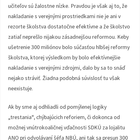
učiteľov sú žalostne nízke. Pravdou je však aj to, že
nakladanie s verejnými prostriedkami nie je ani v
rezorte školstva dostatočne efektívne a že školstvo
zatiaľ neprešlo nijakou zásadnejšou reformou. Keby
ušetrenie 300 miliónov bolo súčasťou hlbšej reformy
školstva, ktorej výsledkom by bolo efektívnejšie
nakladanie s verejnými zdrojmi, dalo by sa to snáď
nejako stráviť. Žiadna podobná súvislosť tu však
neexistuje.
Ak by sme aj odhliadli od pomýlenej logiky
„trestania“, chýbajúcich reforiem, či dokonca od
možnej vnútrokoaličnej vďačnosti SDKÚ za lojalitu
ANO pri odvolávaní šéfa NBÚ, ani tak sa presun 300