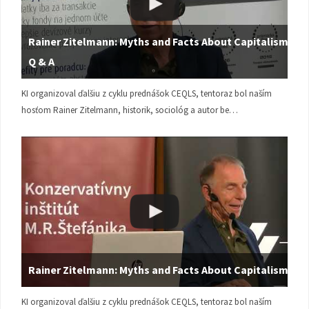
Rainer Zitelmann: Myths and Facts About Capitalism |
Q & A
KI organizoval ďalšiu z cyklu prednášok CEQLS, tentoraz bol naším
hosťom Rainer Zitelmann, historik, sociológ a autor be…
Rainer Zitelmann: Myths and Facts About Capitalism
KI organizoval ďalšiu z cyklu prednášok CEQLS, tentoraz bol naším