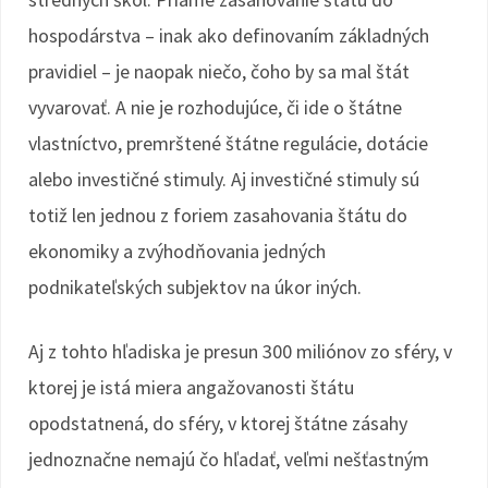
hospodárstva – inak ako definovaním základných
pravidiel – je naopak niečo, čoho by sa mal štát
vyvarovať. A nie je rozhodujúce, či ide o štátne
vlastníctvo, premrštené štátne regulácie, dotácie
alebo investičné stimuly. Aj investičné stimuly sú
totiž len jednou z foriem zasahovania štátu do
ekonomiky a zvýhodňovania jedných
podnikateľských subjektov na úkor iných.
Aj z tohto hľadiska je presun 300 miliónov zo sféry, v
ktorej je istá miera angažovanosti štátu
opodstatnená, do sféry, v ktorej štátne zásahy
jednoznačne nemajú čo hľadať, veľmi nešťastným