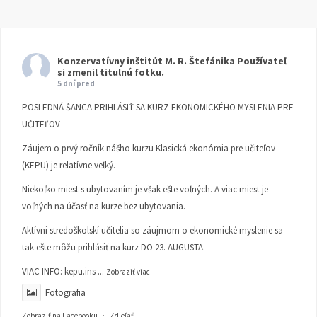
Konzervatívny inštitút M. R. Štefánika
Používateľ
si zmenil titulnú fotku.
5 dní pred
POSLEDNÁ ŠANCA PRIHLÁSIŤ SA KURZ EKONOMICKÉHO MYSLENIA PRE
UČITEĽOV
Záujem o prvý ročník nášho kurzu Klasická ekonómia pre učiteľov
(KEPU) je relatívne veľký.
Niekoľko miest s ubytovaním je však ešte voľných. A viac miest je
voľných na účasť na kurze bez ubytovania.
Aktívni stredoškolskí učitelia so záujmom o ekonomické myslenie sa
tak ešte môžu prihlásiť na kurz DO 23. AUGUSTA.
VIAC INFO:
kepu.ins
...
Zobraziť viac
Fotografia
Zobraziť na Facebooku
·
Zdieľať