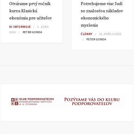
Otvárame prvý ročník
Potrebujeme viac ľudí
kurzu Klasická
so znalosťou základov
ekonómia pre učiteľov
ekonomického
myslenia
KI INFORMUJE
1. JÚNA
2026
PETER GONDA
ČLÁNKY
16. APRÍLA 2026
PETER GONDA