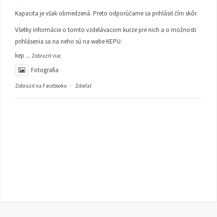
Kapacita je však obmedzená. Preto odporúčame sa prihlásiť čím skôr.
Všetky informácie o tomto vzdelávacom kurze pre nich a o možnosti
prihlásenia sa na neho sú na webe KEPU:
kep
...
Zobraziť viac
Fotografia
Zobraziť na Facebooku
·
Zdieľať