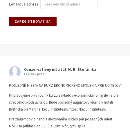
E-mailová adresa:
Konzervatívny inštitút M. R. Štefánika
1 týždeň pred
POSLEDNÉ MIESTA NA KURZ EKONOMICKÉHO MYSLENIA PRE UČITEĽOV
Pripravujeme prvý ročník kurzu základov ekonomického myslenia pre
stredoškolských učiteľov. Bude posledný augustový víkend v hoteli
Bystrička pri Martine:
kepu.institute.sk/https://kepu.institute.sk/
Pre záujemcov o neho s ubytovaním ostalo pár posledných miest.
Môžu sa prihlásiť do 31. júla, čím skôr, tým lepšie.