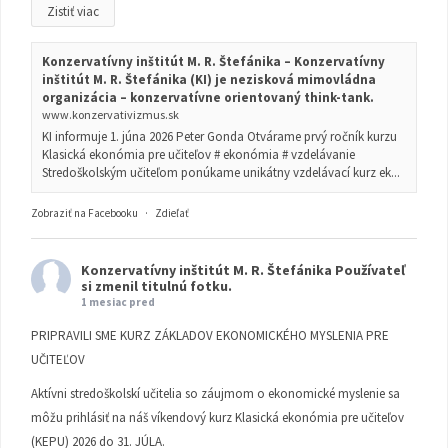
Zistiť viac
Konzervatívny inštitút M. R. Štefánika – Konzervatívny
inštitút M. R. Štefánika (KI) je nezisková mimovládna
organizácia – konzervatívne orientovaný think-tank.
www.konzervativizmus.sk
KI informuje 1. júna 2026 Peter Gonda Otvárame prvý ročník kurzu
Klasická ekonómia pre učiteľov # ekonómia # vzdelávanie
Stredoškolským učiteľom ponúkame unikátny vzdelávací kurz ek...
Zobraziť na Facebooku
·
Zdieľať
Konzervatívny inštitút M. R. Štefánika
Používateľ
si zmenil titulnú fotku.
1 mesiac pred
PRIPRAVILI SME KURZ ZÁKLADOV EKONOMICKÉHO MYSLENIA PRE
UČITEĽOV
Aktívni stredoškolskí učitelia so záujmom o ekonomické myslenie sa
môžu prihlásiť na náš víkendový kurz Klasická ekonómia pre učiteľov
(KEPU) 2026 do 31. JÚLA.