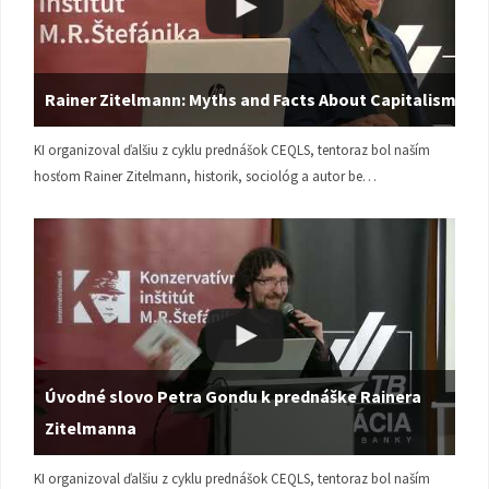
Rainer Zitelmann: Myths and Facts About Capitalism
KI organizoval ďalšiu z cyklu prednášok CEQLS, tentoraz bol naším
hosťom Rainer Zitelmann, historik, sociológ a autor be…
Úvodné slovo Petra Gondu k prednáške Rainera
Zitelmanna
KI organizoval ďalšiu z cyklu prednášok CEQLS, tentoraz bol naším