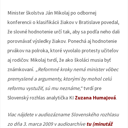
Minister školstva Ján Mikolaj po odbornej
konferencii o klasifikácii žiakov v Bratislave povedal,
že slovné hodnotenie určí tak, aby sa podľa neho dali
porovnávať výsledky žiakov. Ponechá aj hodnotenie
prvákov na polroka, ktoré vyvolalo protesty učiteľov
aj rodičov. Mikolaj tvrdí, že ako školáci musia byť
známkovaní.
„Reformné kroky nemá minister vôbec
premyslené a argumenty, ktorými by mohol celú
reformu vystužiť, sú mu neznáme,“
tvrdí pre
Slovenský rozhlas analytička KI
Zuzana Humajová
.
Viac nájdete v audiozázname Slovenského rozhlasu
zo dňa 3. marca 2009 v audioarchíve
tu (minutáž