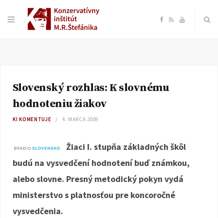
F
R
Y
a
S
o
c
S
u
Slovenský rozhlas: K slovnému
e
T
hodnoteniu žiakov
b
u
KI KOMENTUJE
4. MARCA 2009
o
b
Žiaci I. stupňa základných škôl
budú na vysvedčení hodnotení buď známkou,
o
e
alebo slovne. Presný metodický pokyn vydá
k
ministerstvo s platnosťou pre koncoročné
vysvedčenia.