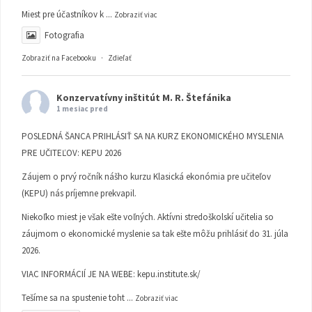
Miest pre účastníkov k
...
Zobraziť viac
Fotografia
Zobraziť na Facebooku
·
Zdieľať
Konzervatívny inštitút M. R. Štefánika
1 mesiac pred
POSLEDNÁ ŠANCA PRIHLÁSIŤ SA NA KURZ EKONOMICKÉHO MYSLENIA
PRE UČITEĽOV: KEPU 2026
Záujem o prvý ročník nášho kurzu Klasická ekonómia pre učiteľov
(KEPU) nás príjemne prekvapil.
Niekoľko miest je však ešte voľných. Aktívni stredoškolskí učitelia so
záujmom o ekonomické myslenie sa tak ešte môžu prihlásiť do 31. júla
2026.
VIAC INFORMÁCIÍ JE NA WEBE:
kepu.institute.sk/
Tešíme sa na spustenie toht
...
Zobraziť viac