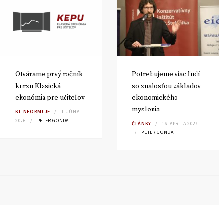
Otvárame prvý ročník
Potrebujeme viac ľudí
kurzu Klasická
so znalosťou základov
ekonómia pre učiteľov
ekonomického
myslenia
KI INFORMUJE
1. JÚNA
2026
PETER GONDA
ČLÁNKY
16. APRÍLA 2026
PETER GONDA