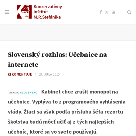
F
R
Y
a
S
o
c
S
u
Slovenský rozhlas: Učebnice na
e
T
internete
b
u
KI KOMENTUJE
29. JÚLA 2010
o
b
Kabinet chce zrušiť monopol na
učebnice. Vyplýva to z programového vyhlásenia
o
e
vlády. Žiaci sa však podľa prísľubu šéfa rezortu
k
školstva budú môcť učiť aj z tých najlepších
učebníc, ktoré sa vo svete používajú.