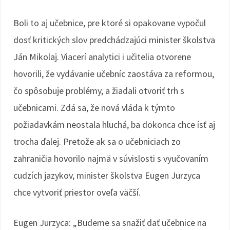
Boli to aj učebnice, pre ktoré si opakovane vypočul
dosť kritických slov predchádzajúci minister školstva
Ján Mikolaj. Viacerí analytici i učitelia otvorene
hovorili, že vydávanie učebníc zaostáva za reformou,
čo spôsobuje problémy, a žiadali otvoriť trh s
učebnicami. Zdá sa, že nová vláda k týmto
požiadavkám neostala hluchá, ba dokonca chce ísť aj
trocha ďalej. Pretože ak sa o učebniciach zo
zahraničia hovorilo najmä v súvislosti s vyučovaním
cudzích jazykov, minister školstva Eugen Jurzyca
chce vytvoriť priestor oveľa väčší.
Eugen Jurzyca: „Budeme sa snažiť dať učebnice na