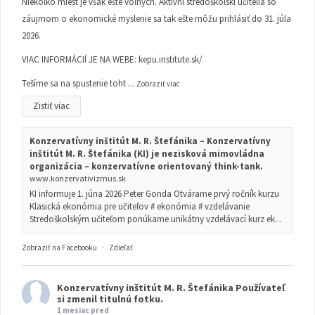
Niekoľko miest je však ešte voľných. Aktívni stredoškolskí učitelia so
záujmom o ekonomické myslenie sa tak ešte môžu prihlásiť do 31. júla
2026.
VIAC INFORMÁCIÍ JE NA WEBE:
kepu.institute.sk/
Tešíme sa na spustenie toht
...
Zobraziť viac
Zistiť viac
Konzervatívny inštitút M. R. Štefánika – Konzervatívny
inštitút M. R. Štefánika (KI) je nezisková mimovládna
organizácia – konzervatívne orientovaný think-tank.
www.konzervativizmus.sk
KI informuje 1. júna 2026 Peter Gonda Otvárame prvý ročník kurzu
Klasická ekonómia pre učiteľov # ekonómia # vzdelávanie
Stredoškolským učiteľom ponúkame unikátny vzdelávací kurz ek...
Zobraziť na Facebooku
·
Zdieľať
Konzervatívny inštitút M. R. Štefánika
Používateľ
si zmenil titulnú fotku.
1 mesiac pred