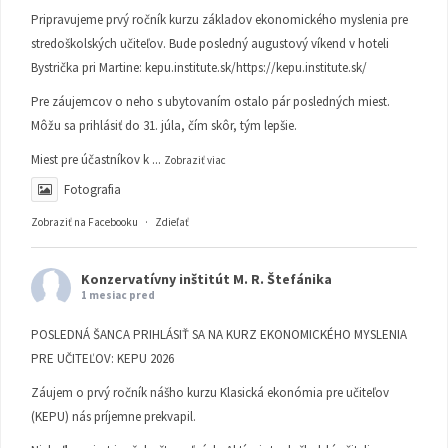
Pripravujeme prvý ročník kurzu základov ekonomického myslenia pre
stredoškolských učiteľov. Bude posledný augustový víkend v hoteli
Bystrička pri Martine:
kepu.institute.sk/https://kepu.institute.sk/
Pre záujemcov o neho s ubytovaním ostalo pár posledných miest.
Môžu sa prihlásiť do 31. júla, čím skôr, tým lepšie.
Miest pre účastníkov k
...
Zobraziť viac
Fotografia
Zobraziť na Facebooku
·
Zdieľať
Konzervatívny inštitút M. R. Štefánika
1 mesiac pred
POSLEDNÁ ŠANCA PRIHLÁSIŤ SA NA KURZ EKONOMICKÉHO MYSLENIA
PRE UČITEĽOV: KEPU 2026
Záujem o prvý ročník nášho kurzu Klasická ekonómia pre učiteľov
(KEPU) nás príjemne prekvapil.