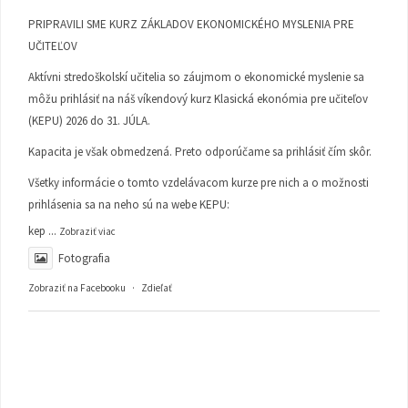
PRIPRAVILI SME KURZ ZÁKLADOV EKONOMICKÉHO MYSLENIA PRE
UČITEĽOV
Aktívni stredoškolskí učitelia so záujmom o ekonomické myslenie sa
môžu prihlásiť na náš víkendový kurz Klasická ekonómia pre učiteľov
(KEPU) 2026 do 31. JÚLA.
Kapacita je však obmedzená. Preto odporúčame sa prihlásiť čím skôr.
Všetky informácie o tomto vzdelávacom kurze pre nich a o možnosti
prihlásenia sa na neho sú na webe KEPU:
kep
...
Zobraziť viac
Fotografia
Zobraziť na Facebooku
·
Zdieľať