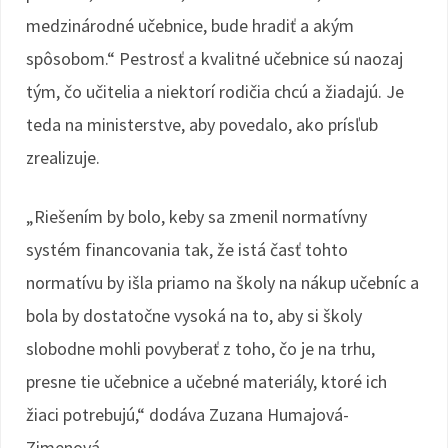
medzinárodné učebnice, bude hradiť a akým
spôsobom.“ Pestrosť a kvalitné učebnice sú naozaj
tým, čo učitelia a niektorí rodičia chcú a žiadajú. Je
teda na ministerstve, aby povedalo, ako prísľub
zrealizuje.
„Riešením by bolo, keby sa zmenil normatívny
systém financovania tak, že istá časť tohto
normatívu by išla priamo na školy na nákup učebníc a
bola by dostatočne vysoká na to, aby si školy
slobodne mohli povyberať z toho, čo je na trhu,
presne tie učebnice a učebné materiály, ktoré ich
žiaci potrebujú,“ dodáva Zuzana Humajová-
Zimenová.