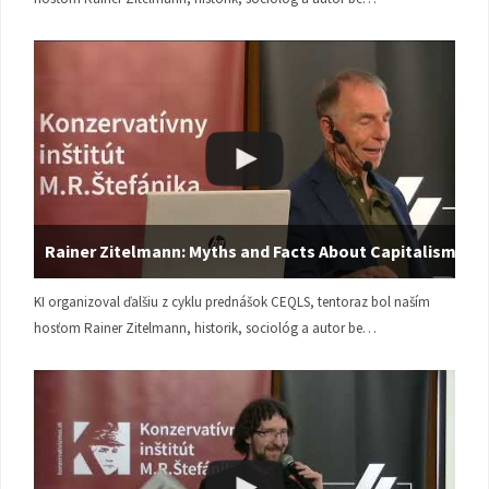
Rainer Zitelmann: Myths and Facts About Capitalism
KI organizoval ďalšiu z cyklu prednášok CEQLS, tentoraz bol naším
hosťom Rainer Zitelmann, historik, sociológ a autor be…