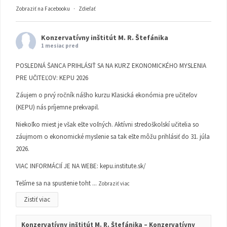
Zobraziť na Facebooku
·
Zdieľať
Konzervatívny inštitút M. R. Štefánika
1 mesiac pred
POSLEDNÁ ŠANCA PRIHLÁSIŤ SA NA KURZ EKONOMICKÉHO MYSLENIA
PRE UČITEĽOV: KEPU 2026
Záujem o prvý ročník nášho kurzu Klasická ekonómia pre učiteľov
(KEPU) nás príjemne prekvapil.
Niekoľko miest je však ešte voľných. Aktívni stredoškolskí učitelia so
záujmom o ekonomické myslenie sa tak ešte môžu prihlásiť do 31. júla
2026.
VIAC INFORMÁCIÍ JE NA WEBE:
kepu.institute.sk/
Tešíme sa na spustenie toht
...
Zobraziť viac
Zistiť viac
Konzervatívny inštitút M. R. Štefánika – Konzervatívny