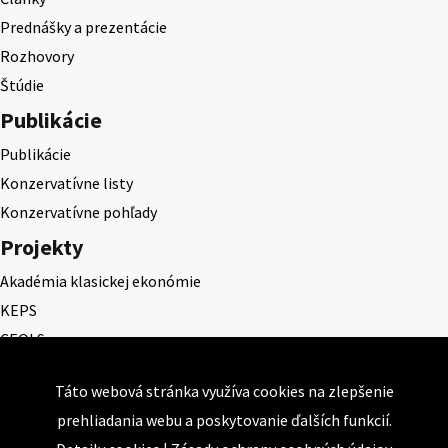
Prednášky a prezentácie
Rozhovory
Štúdie
Publikácie
Publikácie
Konzervatívne listy
Konzervatívne pohľady
Projekty
Akadémia klasickej ekonómie
KEPS
CEQLS
Cena Dominika Tatarku
Táto webová stránka využíva cookies na zlepšenie
Cena Ernesta Valka
prehliadania webu a poskytovanie ďalších funkcií.
Študentská esej