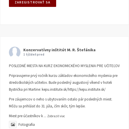
Konzervatívny inštitút M. R. Štefánika
1 týždeň pred
POSLEDNÉ MIESTA NA KURZ EKONOMICKÉHO MYSLENIA PRE UČITEĽOV
Pripravujeme prvý ročník kurzu základov ekonomického myslenia pre
stredoškolských učiteľov. Bude posledný augustový víkend v hoteli
Bystrička pri Martine:
kepu.institute.sk/https://kepu.institute.sk/
Pre záujemcov o neho s ubytovaním ostalo pár posledných miest.
Môžu sa prihlásiť do 31. júla, čím skôr, tým lepšie.
Miest pre účastníkov k
...
Zobraziť viac
Fotografia