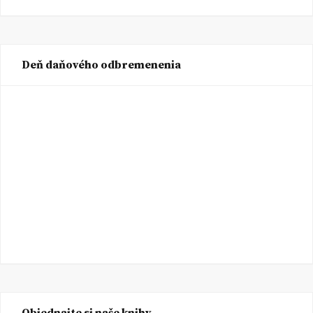
Deň daňového odbremenenia
Objednajte si naše knihy