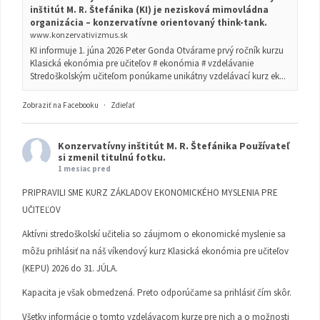
inštitút M. R. Štefánika (KI) je nezisková mimovládna
organizácia – konzervatívne orientovaný think-tank.
www.konzervativizmus.sk
KI informuje 1. júna 2026 Peter Gonda Otvárame prvý ročník kurzu
Klasická ekonómia pre učiteľov # ekonómia # vzdelávanie
Stredoškolským učiteľom ponúkame unikátny vzdelávací kurz ek...
Zobraziť na Facebooku
·
Zdieľať
Konzervatívny inštitút M. R. Štefánika
Používateľ
si zmenil titulnú fotku.
1 mesiac pred
PRIPRAVILI SME KURZ ZÁKLADOV EKONOMICKÉHO MYSLENIA PRE
UČITEĽOV
Aktívni stredoškolskí učitelia so záujmom o ekonomické myslenie sa
môžu prihlásiť na náš víkendový kurz Klasická ekonómia pre učiteľov
(KEPU) 2026 do 31. JÚLA.
Kapacita je však obmedzená. Preto odporúčame sa prihlásiť čím skôr.
Všetky informácie o tomto vzdelávacom kurze pre nich a o možnosti