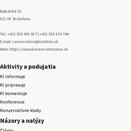
Bajkalská 25
821 05 Bratislava
Tel.: +421 918 493 917 | +421 915 874 744
E-mail: conservative@institute.sk
Web: https://www.konzervativizmus.sk
Aktivity a podujatia
KI informuje
KI pripravuje
KI komentuje
Konferencie
Konzervatívne kluby
Názory a nalýzy
Články