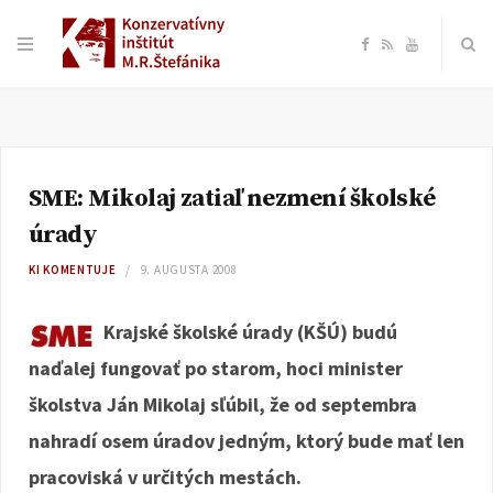
F
R
Y
a
S
o
c
S
u
SME: Mikolaj zatiaľ nezmení školské
e
T
úrady
b
u
KI KOMENTUJE
9. AUGUSTA 2008
o
b
Krajské školské úrady (KŠÚ) budú
naďalej fungovať po starom, hoci minister
o
e
školstva Ján Mikolaj sľúbil, že od septembra
k
nahradí osem úradov jedným, ktorý bude mať len
pracoviská v určitých mestách.