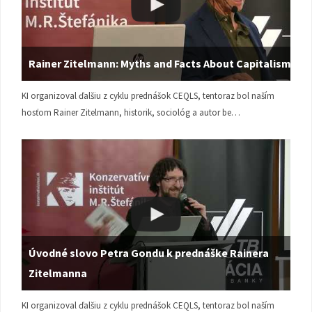
Rainer Zitelmann: Myths and Facts About Capitalism
KI organizoval ďalšiu z cyklu prednášok CEQLS, tentoraz bol naším
hosťom Rainer Zitelmann, historik, sociológ a autor be…
Úvodné slovo Petra Gondu k prednáške Rainera
Zitelmanna
KI organizoval ďalšiu z cyklu prednášok CEQLS, tentoraz bol naším