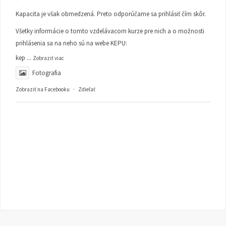
Kapacita je však obmedzená. Preto odporúčame sa prihlásiť čím skôr.
Všetky informácie o tomto vzdelávacom kurze pre nich a o možnosti
prihlásenia sa na neho sú na webe KEPU:
kep
...
Zobraziť viac
Fotografia
Zobraziť na Facebooku
·
Zdieľať