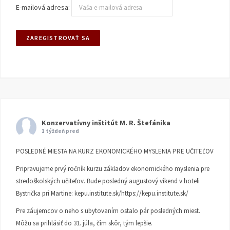
E-mailová adresa:
Konzervatívny inštitút M. R. Štefánika
1 týždeň pred
POSLEDNÉ MIESTA NA KURZ EKONOMICKÉHO MYSLENIA PRE UČITEĽOV
Pripravujeme prvý ročník kurzu základov ekonomického myslenia pre
stredoškolských učiteľov. Bude posledný augustový víkend v hoteli
Bystrička pri Martine:
kepu.institute.sk/https://kepu.institute.sk/
Pre záujemcov o neho s ubytovaním ostalo pár posledných miest.
Môžu sa prihlásiť do 31. júla, čím skôr, tým lepšie.