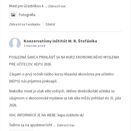
Miest pre účastníkov k
...
Zobraziť viac
Fotografia
Zobraziť na Facebooku
·
Zdieľať
Konzervatívny inštitút M. R. Štefánika
1 mesiac pred
POSLEDNÁ ŠANCA PRIHLÁSIŤ SA NA KURZ EKONOMICKÉHO MYSLENIA
PRE UČITEĽOV: KEPU 2026
Záujem o prvý ročník nášho kurzu Klasická ekonómia pre učiteľov
(KEPU) nás príjemne prekvapil.
Niekoľko miest je však ešte voľných. Aktívni stredoškolskí učitelia so
záujmom o ekonomické myslenie sa tak ešte môžu prihlásiť do 31. júla
2026.
VIAC INFORMÁCIÍ JE NA WEBE:
kepu.institute.sk/
Tešíme sa na spustenie toht
...
Zobraziť viac