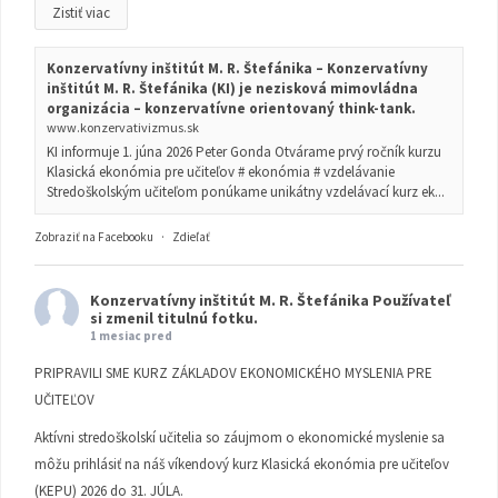
Zistiť viac
Konzervatívny inštitút M. R. Štefánika – Konzervatívny
inštitút M. R. Štefánika (KI) je nezisková mimovládna
organizácia – konzervatívne orientovaný think-tank.
www.konzervativizmus.sk
KI informuje 1. júna 2026 Peter Gonda Otvárame prvý ročník kurzu
Klasická ekonómia pre učiteľov # ekonómia # vzdelávanie
Stredoškolským učiteľom ponúkame unikátny vzdelávací kurz ek...
Zobraziť na Facebooku
·
Zdieľať
Konzervatívny inštitút M. R. Štefánika
Používateľ
si zmenil titulnú fotku.
1 mesiac pred
PRIPRAVILI SME KURZ ZÁKLADOV EKONOMICKÉHO MYSLENIA PRE
UČITEĽOV
Aktívni stredoškolskí učitelia so záujmom o ekonomické myslenie sa
môžu prihlásiť na náš víkendový kurz Klasická ekonómia pre učiteľov
(KEPU) 2026 do 31. JÚLA.