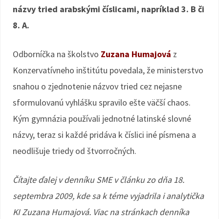
názvy tried arabskými číslicami, napríklad 3. B či
8. A.
Odborníčka na školstvo
Zuzana Humajová
z
Konzervatívneho inštitútu povedala, že ministerstvo
snahou o zjednotenie názvov tried cez nejasne
sformulovanú vyhlášku spravilo ešte väčší chaos.
Kým gymnázia používali jednotné latinské slovné
názvy, teraz si každé pridáva k číslici iné písmena a
neodlišuje triedy od štvorročných.
Čítajte ďalej v denníku SME v článku zo dňa 18.
septembra 2009, kde sa k téme vyjadrila i analytička
KI Zuzana Humajová. Viac na stránkach denníka