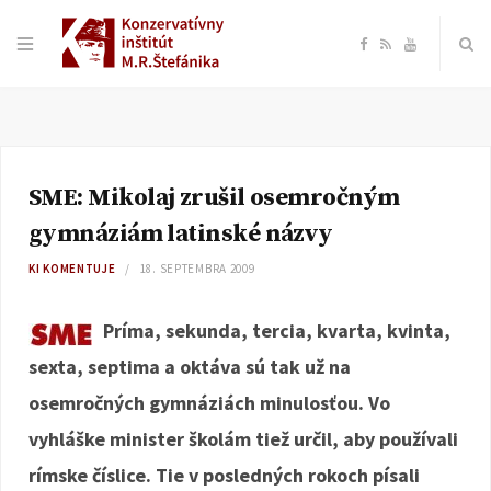
F
R
Y
a
S
o
c
S
u
SME: Mikolaj zrušil osemročným
e
T
gymnáziám latinské názvy
b
u
KI KOMENTUJE
18. SEPTEMBRA 2009
o
b
Príma, sekunda, tercia, kvarta, kvinta,
sexta, septima a oktáva sú tak už na
o
e
osemročných gymnáziách minulosťou. Vo
k
vyhláške minister školám tiež určil, aby používali
rímske číslice. Tie v posledných rokoch písali