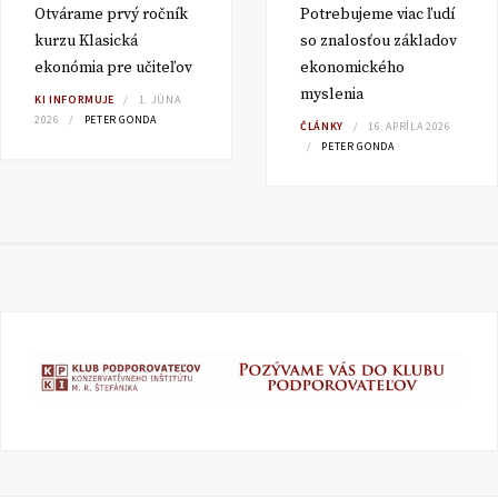
Otvárame prvý ročník
Potrebujeme viac ľudí
kurzu Klasická
so znalosťou základov
ekonómia pre učiteľov
ekonomického
myslenia
KI INFORMUJE
1. JÚNA
2026
PETER GONDA
ČLÁNKY
16. APRÍLA 2026
PETER GONDA