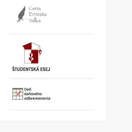
TA3: Konečne prišiel deň,
K bludom SNS o „návrat
kedy už pracujeme pre
k trom socialistickým
seba
krajom
KI KOMENTUJE
25. AUGUSTA
KI KOMENTUJE
20. AUGUSTA
2025
2025