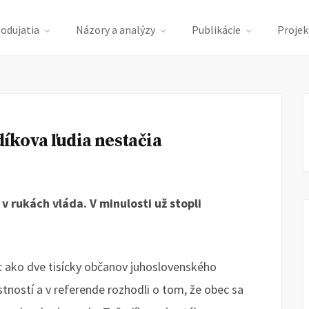
podujatia
Názory a analýzy
Publikácie
Projek
íkova ľudia nestačia
 rukách vláda. V minulosti už stopli
c ako dve tisícky občanov juhoslovenského
tností a v referende rozhodli o tom, že obec sa