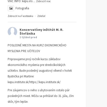
VIAC INFO:
kepu.ins
...
Zobraziť viac
Fotografia
Zobraziť na Facebooku
·
Zdieľať
Konzervatívny inštitút M. R.
Štefánika
1 týždeň pred
POSLEDNÉ MIESTA NA KURZ EKONOMICKÉHO
MYSLENIA PRE UČITEĽOV
Pripravujeme prvý ročník kurzu základov
ekonomického myslenia pre stredoškolských
učiteľov. Bude posledný augustový víkend v hoteli
Bystrička pri Martine:
kepu.institute.sk/https://kepu.institute.sk/
Pre záujemcov o neho s ubytovaním ostalo pár
posledných miest. Môžu sa prihlásiť do 31. júla, čím
skôr, tým lepšie.