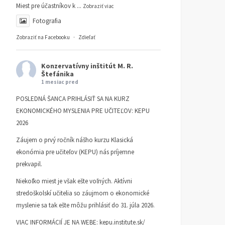
Miest pre účastníkov k
...
Zobraziť viac
Fotografia
Zobraziť na Facebooku
·
Zdieľať
Konzervatívny inštitút M. R.
Štefánika
1 mesiac pred
POSLEDNÁ ŠANCA PRIHLÁSIŤ SA NA KURZ
EKONOMICKÉHO MYSLENIA PRE UČITEĽOV: KEPU
2026
Záujem o prvý ročník nášho kurzu Klasická
ekonómia pre učiteľov (KEPU) nás príjemne
prekvapil.
Niekoľko miest je však ešte voľných. Aktívni
stredoškolskí učitelia so záujmom o ekonomické
myslenie sa tak ešte môžu prihlásiť do 31. júla 2026.
VIAC INFORMÁCIÍ JE NA WEBE:
kepu.institute.sk/