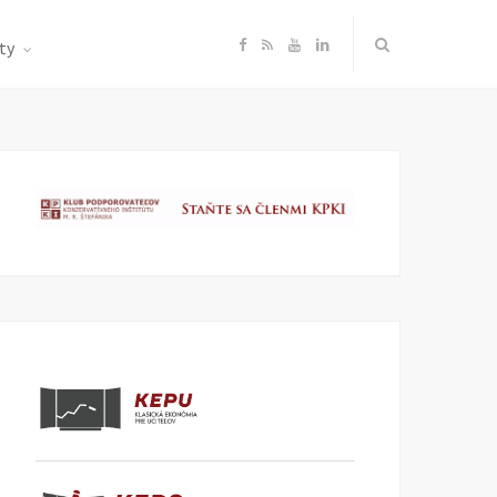
F
R
Y
L
ty
a
S
o
i
c
S
u
n
e
T
k
b
u
e
o
b
d
o
e
I
k
n