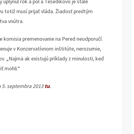
 uplynul rok a pol a Tešedíkovo je stále
totiž musí prijať vláda. Žiadosť predtým
tva vnútra.
, že komisia premenovanie na Pered neodporučí.
enuje v Konzervatívnom inštitúte, nerozumie,
v. „Najmä ak existujú príklady z minulosti, keď
ť mohli.“
ňa 5. septembra 2013
tu
.