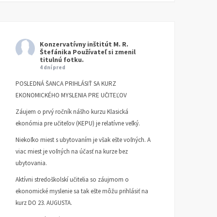
Konzervatívny inštitút M. R.
Štefánika
Používateľ si zmenil
titulnú fotku.
4 dní pred
POSLEDNÁ ŠANCA PRIHLÁSIŤ SA KURZ
EKONOMICKÉHO MYSLENIA PRE UČITEĽOV
Záujem o prvý ročník nášho kurzu Klasická
ekonómia pre učiteľov (KEPU) je relatívne veľký.
Niekoľko miest s ubytovaním je však ešte voľných. A
viac miest je voľných na účasť na kurze bez
ubytovania.
Aktívni stredoškolskí učitelia so záujmom o
ekonomické myslenie sa tak ešte môžu prihlásiť na
kurz DO 23. AUGUSTA.