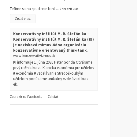
Tešíme sa na spustenie toht
...
Zobraziť viac
Zistiť viac
Konzervatívny inštitút M. R. Štefánika –
Konzervatívny inštitút M. R. Štefánika (KI)
je nezisková mimovládna organizácia –
konzervatívne orientovaný think-tank.
www.konzervativizmus.sk
KI informuje 1. júna 2026 Peter Gonda Otvárame
prvý ročník kurzu Klasická ekonómia pre učiteľov
# ekonómia # vzdelávanie Stredoškolským
učiteľom ponúkame unikátny vzdelávací kurz
ek...
Zobraziť na Facebooku
·
Zdieľať