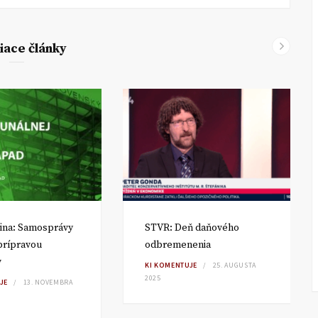
iace články
ina: Samosprávy
STVR: Deň daňového
 prípravou
odbremenenia
v
KI KOMENTUJE
25. AUGUSTA
2025
JE
13. NOVEMBRA