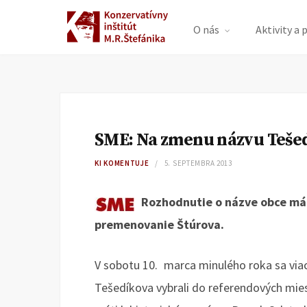
O nás
Aktivity a 
SME: Na zmenu názvu Tešed
KI KOMENTUJE
5. SEPTEMBRA 2013
Rozhodnutie o názve obce má v
premenovanie Štúrova.
V sobotu 10. marca minulého roka sa via
Tešedíkova vybrali do referendových mies