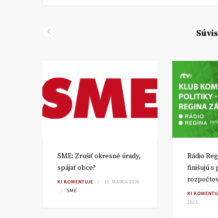
Súvis
SME: Zrušiť okresné úrady,
Rádio Reg
spájať obce?
finišujú s
rozpočto
TA
KI KOMENTUJE
13. MARCA 2026
SME
KI KOMENTU
2025