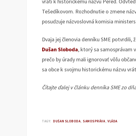
vráti k historickému názvu Pered. Odvtedy
Tešedíkovom. Rozhodnutie o zmene názvu 
posudzuje názvoslovná komisia ministers
Dvaja jej členovia denníku SME potvrdili
Dušan Sloboda
, ktorý sa samosprávam v
prečo by úrady mali ignorovať vôľu občano
sa obce k svojmu historickému názvu vráti
Čítajte ďalej v článku denníka SME zo d
TAGY:
DUŠAN SLOBODA
SAMOSPRÁVA
VLÁDA