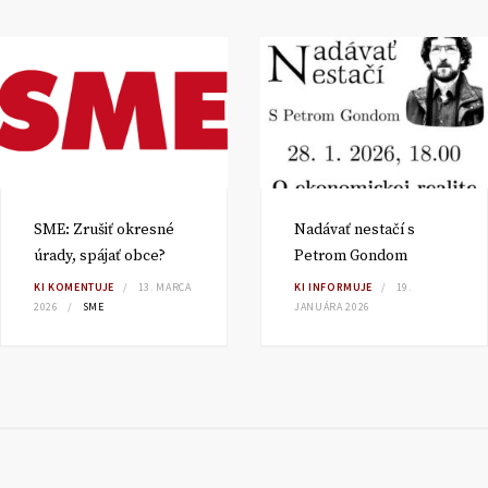
SME: Zrušiť okresné
Nadávať nestačí s
úrady, spájať obce?
Petrom Gondom
KI KOMENTUJE
13. MARCA
KI INFORMUJE
19.
2026
SME
JANUÁRA 2026