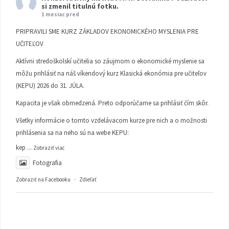
si zmenil titulnú fotku.
1 mesiac pred
PRIPRAVILI SME KURZ ZÁKLADOV EKONOMICKÉHO MYSLENIA PRE
UČITEĽOV
Aktívni stredoškolskí učitelia so záujmom o ekonomické myslenie sa
môžu prihlásiť na náš víkendový kurz Klasická ekonómia pre učiteľov
(KEPU) 2026 do 31. JÚLA.
Kapacita je však obmedzená. Preto odporúčame sa prihlásiť čím skôr.
Všetky informácie o tomto vzdelávacom kurze pre nich a o možnosti
prihlásenia sa na neho sú na webe KEPU:
kep
...
Zobraziť viac
Fotografia
Zobraziť na Facebooku
·
Zdieľať