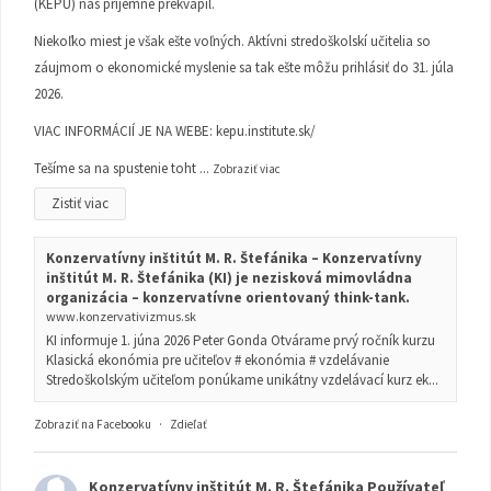
(KEPU) nás príjemne prekvapil.
Niekoľko miest je však ešte voľných. Aktívni stredoškolskí učitelia so
záujmom o ekonomické myslenie sa tak ešte môžu prihlásiť do 31. júla
2026.
VIAC INFORMÁCIÍ JE NA WEBE:
kepu.institute.sk/
Tešíme sa na spustenie toht
...
Zobraziť viac
Zistiť viac
Konzervatívny inštitút M. R. Štefánika – Konzervatívny
inštitút M. R. Štefánika (KI) je nezisková mimovládna
organizácia – konzervatívne orientovaný think-tank.
www.konzervativizmus.sk
KI informuje 1. júna 2026 Peter Gonda Otvárame prvý ročník kurzu
Klasická ekonómia pre učiteľov # ekonómia # vzdelávanie
Stredoškolským učiteľom ponúkame unikátny vzdelávací kurz ek...
Zobraziť na Facebooku
·
Zdieľať
Konzervatívny inštitút M. R. Štefánika
Používateľ