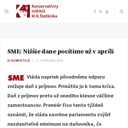
F
R
Y
a
S
o
c
S
u
SME: Nižšie dane pocítime už v apríli
e
T
KI KOMENTUJE
4. FEBRUÁRA 2009
b
u
Vláda napriek pôvodnému odporu
o
b
znižuje daň z príjmov. Prinútila ju k tomu kríza.
Daň z príjmov preto už onedlho klesne väčšine
o
e
zamestnancov. Premiér Fico tento týždeň
k
oznámil, že vláda navrhne parlamentu zvýšiť
nezdaniteľné minimum na daňovníka, čo