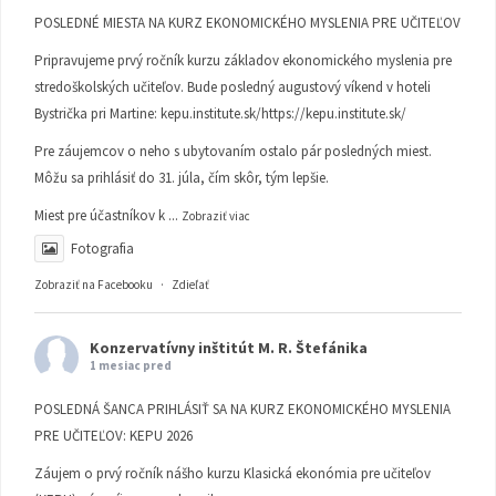
POSLEDNÉ MIESTA NA KURZ EKONOMICKÉHO MYSLENIA PRE UČITEĽOV
Pripravujeme prvý ročník kurzu základov ekonomického myslenia pre
stredoškolských učiteľov. Bude posledný augustový víkend v hoteli
Bystrička pri Martine:
kepu.institute.sk/https://kepu.institute.sk/
Pre záujemcov o neho s ubytovaním ostalo pár posledných miest.
Môžu sa prihlásiť do 31. júla, čím skôr, tým lepšie.
Miest pre účastníkov k
...
Zobraziť viac
Fotografia
Zobraziť na Facebooku
·
Zdieľať
Konzervatívny inštitút M. R. Štefánika
1 mesiac pred
POSLEDNÁ ŠANCA PRIHLÁSIŤ SA NA KURZ EKONOMICKÉHO MYSLENIA
PRE UČITEĽOV: KEPU 2026
Záujem o prvý ročník nášho kurzu Klasická ekonómia pre učiteľov