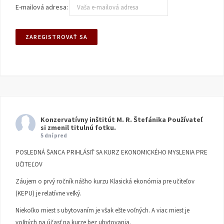
E-mailová adresa:
Konzervatívny inštitút M. R. Štefánika
Používateľ
si zmenil titulnú fotku.
5 dní pred
POSLEDNÁ ŠANCA PRIHLÁSIŤ SA KURZ EKONOMICKÉHO MYSLENIA PRE
UČITEĽOV
Záujem o prvý ročník nášho kurzu Klasická ekonómia pre učiteľov
(KEPU) je relatívne veľký.
Niekoľko miest s ubytovaním je však ešte voľných. A viac miest je
voľných na účasť na kurze bez ubytovania.