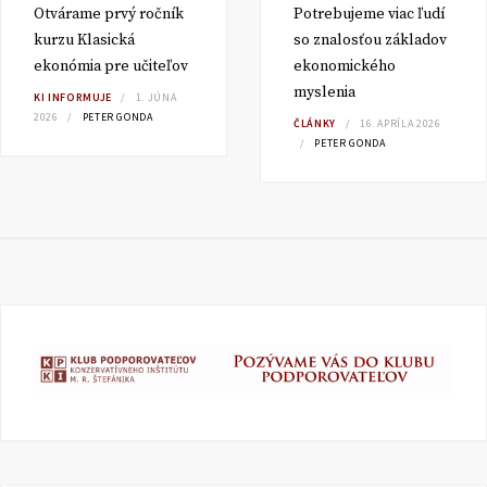
Otvárame prvý ročník
Potrebujeme viac ľudí
kurzu Klasická
so znalosťou základov
ekonómia pre učiteľov
ekonomického
myslenia
KI INFORMUJE
1. JÚNA
2026
PETER GONDA
ČLÁNKY
16. APRÍLA 2026
PETER GONDA