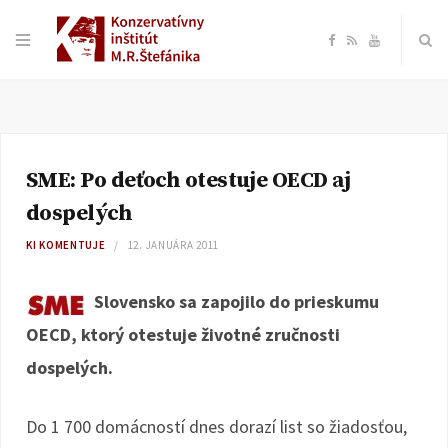
F
R
Y
a
S
o
c
S
u
SME: Po deťoch otestuje OECD aj
e
T
dospelých
b
u
KI KOMENTUJE
12. JANUÁRA 2011
o
b
Slovensko sa zapojilo do prieskumu
OECD, ktorý otestuje životné zručnosti
o
e
dospelých.
k
Do 1 700 domácností dnes dorazí list so žiadosťou,