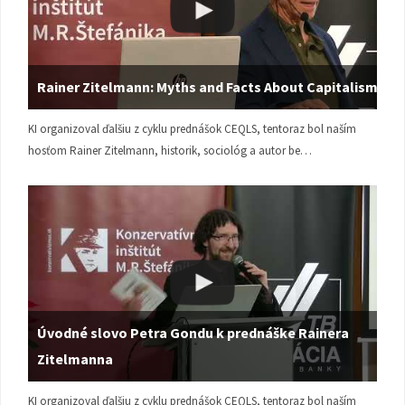
Rainer Zitelmann: Myths and Facts About Capitalism
KI organizoval ďalšiu z cyklu prednášok CEQLS, tentoraz bol naším
hosťom Rainer Zitelmann, historik, sociológ a autor be…
Úvodné slovo Petra Gondu k prednáške Rainera
Zitelmanna
KI organizoval ďalšiu z cyklu prednášok CEQLS, tentoraz bol naším