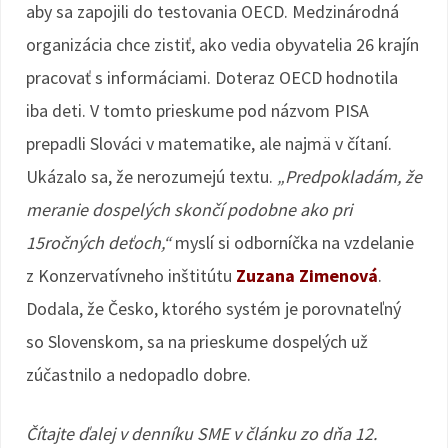
aby sa zapojili do testovania OECD. Medzinárodná
organizácia chce zistiť, ako vedia obyvatelia 26 krajín
pracovať s informáciami. Doteraz OECD hodnotila
iba deti. V tomto prieskume pod názvom PISA
prepadli Slováci v matematike, ale najmä v čítaní.
Ukázalo sa, že nerozumejú textu.
„Predpokladám, že
meranie dospelých skončí podobne ako pri
15ročných deťoch,“
myslí si odborníčka na vzdelanie
z Konzervatívneho inštitútu
Zuzana Zimenová
.
Dodala, že Česko, ktorého systém je porovnateľný
so Slovenskom, sa na prieskume dospelých už
zúčastnilo a nedopadlo dobre.
Čítajte ďalej v denníku SME v článku zo dňa 12.