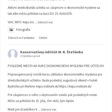
Aktívni stredoškolskí učitelia so záujmom o ekonomické myslenie sa
tak ešte môžu prihlásiť na kurz DO 23. AUGUSTA.
VIAC INFO:
kepu.ins
...
Zobraziť viac
Fotografia
Zobraziť na Facebooku
·
Zdieľať
Konzervatívny inštitút M. R. Štefánika
2 týždňov pred
POSLEDNÉ MIESTA NA KURZ EKONOMICKÉHO MYSLENIA PRE UČITEĽOV
Pripravujeme prvý ročník kurzu základov ekonomického myslenia pre
stredoškolských učiteľov. Bude posledný augustový víkend v hoteli
Bystrička pri Martine:
kepu.institute.sk/https://kepu.institute.sk/
Pre záujemcov o neho s ubytovaním ostalo pár posledných miest.
Môžu sa prihlásiť do 31. júla, čím skôr, tým lepšie.
Miest pre účastníkov k
...
Zobraziť viac