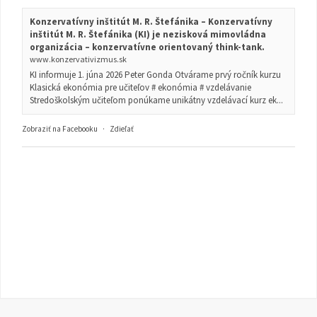
Konzervatívny inštitút M. R. Štefánika – Konzervatívny
inštitút M. R. Štefánika (KI) je nezisková mimovládna
organizácia – konzervatívne orientovaný think-tank.
www.konzervativizmus.sk
KI informuje 1. júna 2026 Peter Gonda Otvárame prvý ročník kurzu
Klasická ekonómia pre učiteľov # ekonómia # vzdelávanie
Stredoškolským učiteľom ponúkame unikátny vzdelávací kurz ek...
Zobraziť na Facebooku
·
Zdieľať