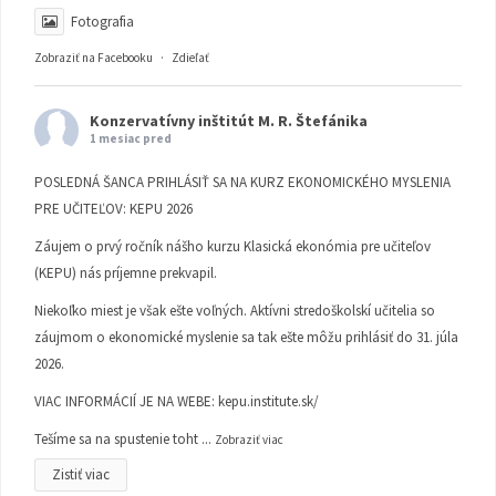
Fotografia
Zobraziť na Facebooku
·
Zdieľať
Konzervatívny inštitút M. R. Štefánika
1 mesiac pred
POSLEDNÁ ŠANCA PRIHLÁSIŤ SA NA KURZ EKONOMICKÉHO MYSLENIA
PRE UČITEĽOV: KEPU 2026
Záujem o prvý ročník nášho kurzu Klasická ekonómia pre učiteľov
(KEPU) nás príjemne prekvapil.
Niekoľko miest je však ešte voľných. Aktívni stredoškolskí učitelia so
záujmom o ekonomické myslenie sa tak ešte môžu prihlásiť do 31. júla
2026.
VIAC INFORMÁCIÍ JE NA WEBE:
kepu.institute.sk/
Tešíme sa na spustenie toht
...
Zobraziť viac
Zistiť viac