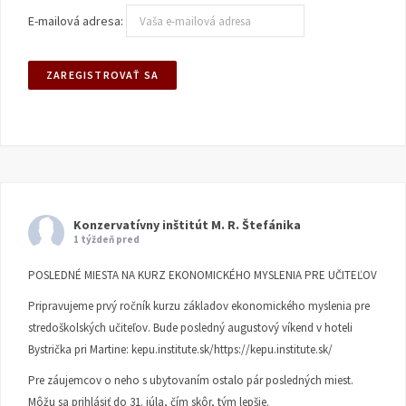
E-mailová adresa:
Konzervatívny inštitút M. R. Štefánika
1 týždeň pred
POSLEDNÉ MIESTA NA KURZ EKONOMICKÉHO MYSLENIA PRE UČITEĽOV
Pripravujeme prvý ročník kurzu základov ekonomického myslenia pre
stredoškolských učiteľov. Bude posledný augustový víkend v hoteli
Bystrička pri Martine:
kepu.institute.sk/https://kepu.institute.sk/
Pre záujemcov o neho s ubytovaním ostalo pár posledných miest.
Môžu sa prihlásiť do 31. júla, čím skôr, tým lepšie.