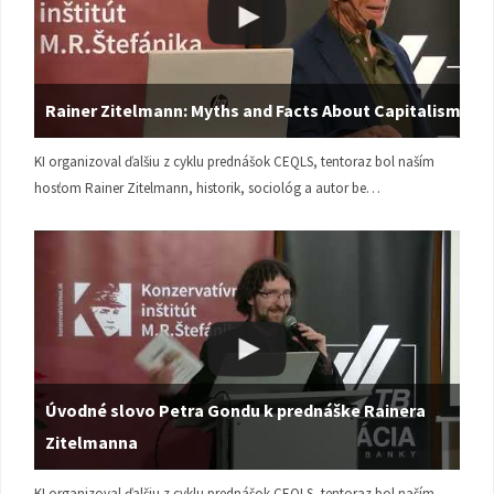
Rainer Zitelmann: Myths and Facts About Capitalism
KI organizoval ďalšiu z cyklu prednášok CEQLS, tentoraz bol naším
hosťom Rainer Zitelmann, historik, sociológ a autor be…
Úvodné slovo Petra Gondu k prednáške Rainera
Zitelmanna
KI organizoval ďalšiu z cyklu prednášok CEQLS, tentoraz bol naším