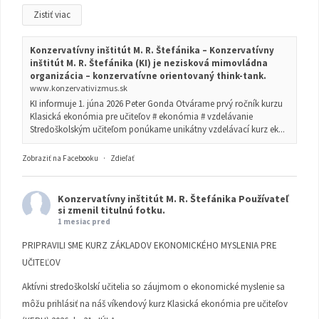
Zistiť viac
Konzervatívny inštitút M. R. Štefánika – Konzervatívny
inštitút M. R. Štefánika (KI) je nezisková mimovládna
organizácia – konzervatívne orientovaný think-tank.
www.konzervativizmus.sk
KI informuje 1. júna 2026 Peter Gonda Otvárame prvý ročník kurzu
Klasická ekonómia pre učiteľov # ekonómia # vzdelávanie
Stredoškolským učiteľom ponúkame unikátny vzdelávací kurz ek...
Zobraziť na Facebooku
·
Zdieľať
Konzervatívny inštitút M. R. Štefánika
Používateľ
si zmenil titulnú fotku.
1 mesiac pred
PRIPRAVILI SME KURZ ZÁKLADOV EKONOMICKÉHO MYSLENIA PRE
UČITEĽOV
Aktívni stredoškolskí učitelia so záujmom o ekonomické myslenie sa
môžu prihlásiť na náš víkendový kurz Klasická ekonómia pre učiteľov