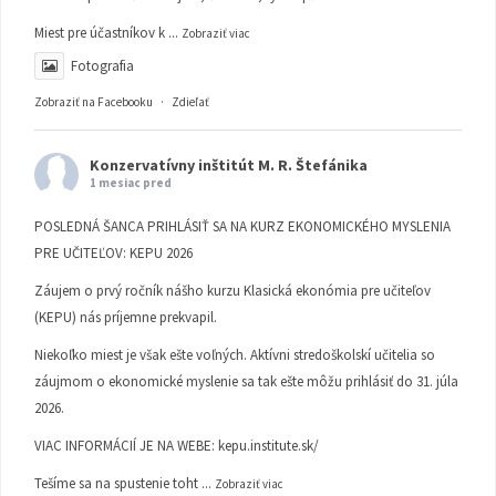
Miest pre účastníkov k
...
Zobraziť viac
Fotografia
Zobraziť na Facebooku
·
Zdieľať
Konzervatívny inštitút M. R. Štefánika
1 mesiac pred
POSLEDNÁ ŠANCA PRIHLÁSIŤ SA NA KURZ EKONOMICKÉHO MYSLENIA
PRE UČITEĽOV: KEPU 2026
Záujem o prvý ročník nášho kurzu Klasická ekonómia pre učiteľov
(KEPU) nás príjemne prekvapil.
Niekoľko miest je však ešte voľných. Aktívni stredoškolskí učitelia so
záujmom o ekonomické myslenie sa tak ešte môžu prihlásiť do 31. júla
2026.
VIAC INFORMÁCIÍ JE NA WEBE:
kepu.institute.sk/
Tešíme sa na spustenie toht
...
Zobraziť viac