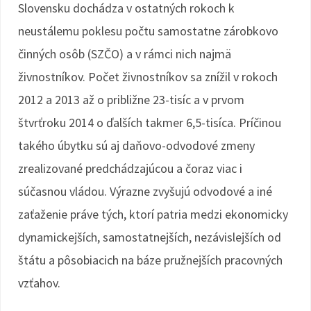
Slovensku dochádza v ostatných rokoch k
neustálemu poklesu počtu samostatne zárobkovo
činných osôb (SZČO) a v rámci nich najmä
živnostníkov. Počet živnostníkov sa znížil v rokoch
2012 a 2013 až o približne 23-tisíc a v prvom
štvrťroku 2014 o ďalších takmer 6,5-tisíca. Príčinou
takého úbytku sú aj daňovo-odvodové zmeny
zrealizované predchádzajúcou a čoraz viac i
súčasnou vládou. Výrazne zvyšujú odvodové a iné
zaťaženie práve tých, ktorí patria medzi ekonomicky
dynamickejších, samostatnejších, nezávislejších od
štátu a pôsobiacich na báze pružnejších pracovných
vzťahov.