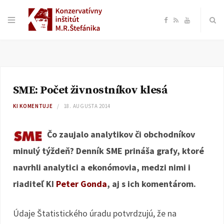
F
R
Y
a
S
o
c
S
u
SME: Počet živnostníkov klesá
e
T
KI KOMENTUJE
18. AUGUSTA 2014
b
u
Čo zaujalo analytikov či obchodníkov
o
b
minulý týždeň? Denník SME prináša grafy, ktoré
navrhli analytici a ekonómovia, medzi nimi i
o
e
riaditeľ KI
Peter Gonda
, aj s ich komentárom.
k
Údaje Štatistického úradu potvrdzujú, že na