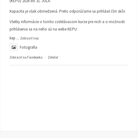
(KEPU) 2026 do 31. JÚLA.
Kapacita je však obmedzená. Preto odporúčame sa prihlásiť čím skôr.
Všetky informácie o tomto vzdelávacom kurze pre nich a o možnosti
prihlásenia sa na neho sú na webe KEPU:
kep
...
Zobraziť viac
Fotografia
Zobraziť na Facebooku
·
Zdieľať