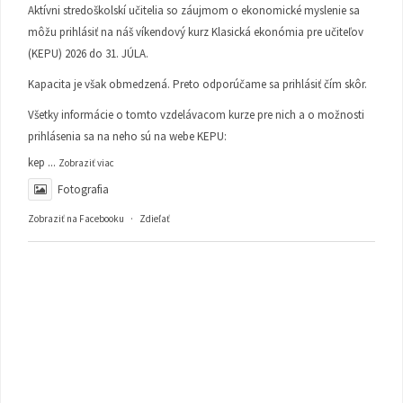
Aktívni stredoškolskí učitelia so záujmom o ekonomické myslenie sa
môžu prihlásiť na náš víkendový kurz Klasická ekonómia pre učiteľov
(KEPU) 2026 do 31. JÚLA.
Kapacita je však obmedzená. Preto odporúčame sa prihlásiť čím skôr.
Všetky informácie o tomto vzdelávacom kurze pre nich a o možnosti
prihlásenia sa na neho sú na webe KEPU:
kep
...
Zobraziť viac
Fotografia
Zobraziť na Facebooku
·
Zdieľať