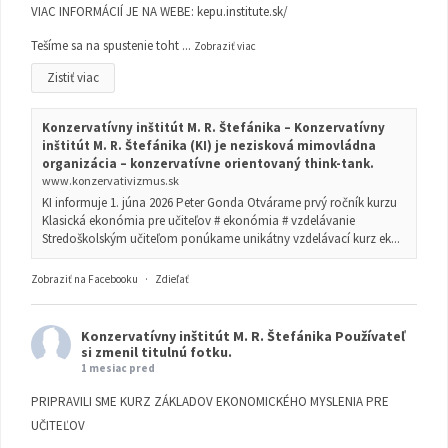
VIAC INFORMÁCIÍ JE NA WEBE:
kepu.institute.sk/
Tešíme sa na spustenie toht
...
Zobraziť viac
Zistiť viac
Konzervatívny inštitút M. R. Štefánika – Konzervatívny
inštitút M. R. Štefánika (KI) je nezisková mimovládna
organizácia – konzervatívne orientovaný think-tank.
www.konzervativizmus.sk
KI informuje 1. júna 2026 Peter Gonda Otvárame prvý ročník kurzu
Klasická ekonómia pre učiteľov # ekonómia # vzdelávanie
Stredoškolským učiteľom ponúkame unikátny vzdelávací kurz ek...
Zobraziť na Facebooku
·
Zdieľať
Konzervatívny inštitút M. R. Štefánika
Používateľ
si zmenil titulnú fotku.
1 mesiac pred
PRIPRAVILI SME KURZ ZÁKLADOV EKONOMICKÉHO MYSLENIA PRE
UČITEĽOV