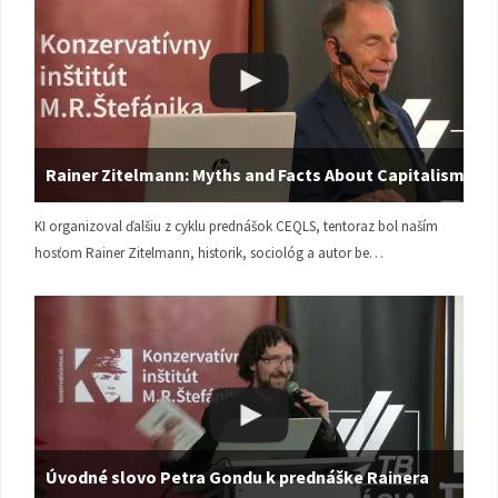
Rainer Zitelmann: Myths and Facts About Capitalism
KI organizoval ďalšiu z cyklu prednášok CEQLS, tentoraz bol naším
hosťom Rainer Zitelmann, historik, sociológ a autor be…
Úvodné slovo Petra Gondu k prednáške Rainera