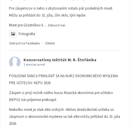
Pre záujemcov o neho s ubytovaním ostalo pár posledných miest.
Môžu sa prihlásiť do 31. júla, čím skôr, tým lepšie.
Miest pre účastníkov k
...
Zobraziť viac
Fotografia
Zobraziť na Facebooku
·
Zdieľať
Konzervatívny inštitút M. R. Štefánika
1 mesiac pred
POSLEDNÁ ŠANCA PRIHLÁSIŤ SA NA KURZ EKONOMICKÉHO MYSLENIA
PRE UČITEĽOV: KEPU 2026
Záujem o prvý ročník nášho kurzu Klasická ekonómia pre učiteľov
(KEPU) nás príjemne prekvapil.
Niekoľko miest je však ešte voľných. Aktívni stredoškolskí učitelia so
záujmom o ekonomické myslenie sa tak ešte môžu prihlásiť do 31. júla
2026.