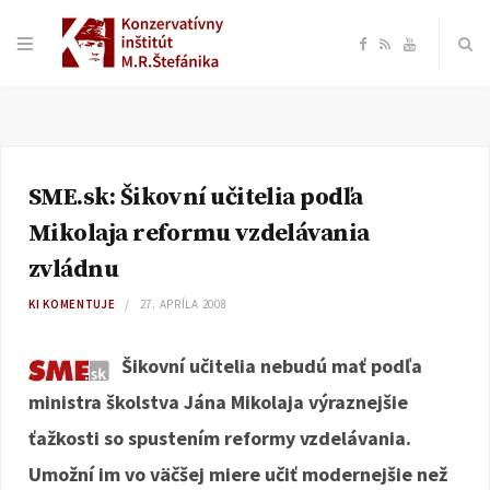
F
R
Y
a
S
o
c
S
u
SME.sk: Šikovní učitelia podľa
e
T
Mikolaja reformu vzdelávania
b
u
zvládnu
KI KOMENTUJE
27. APRÍLA 2008
o
b
Šikovní učitelia nebudú mať podľa
o
e
ministra školstva Jána Mikolaja výraznejšie
k
ťažkosti so spustením reformy vzdelávania.
Umožní im vo väčšej miere učiť modernejšie než