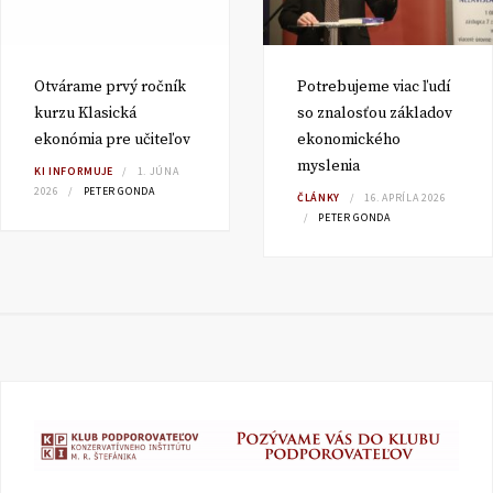
Otvárame prvý ročník
Potrebujeme viac ľudí
kurzu Klasická
so znalosťou základov
ekonómia pre učiteľov
ekonomického
myslenia
KI INFORMUJE
1. JÚNA
2026
PETER GONDA
ČLÁNKY
16. APRÍLA 2026
PETER GONDA