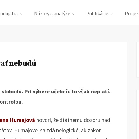
podujatia
Názory a analýzy
Publikácie
Projek
vať nebudú
 slobodu. Pri výbere učebníc to však neplatí.
kontrolou.
ana Humajová
hovorí, že štátnemu dozoru nad
tátov. Humajovej sa zdá nelogické, ak zákon