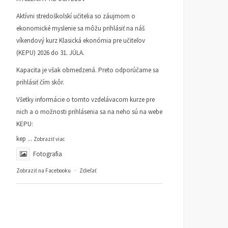
Aktívni stredoškolskí učitelia so záujmom o
ekonomické myslenie sa môžu prihlásiť na náš
víkendový kurz Klasická ekonómia pre učiteľov
(KEPU) 2026 do 31. JÚLA.
Kapacita je však obmedzená. Preto odporúčame sa
prihlásiť čím skôr.
Všetky informácie o tomto vzdelávacom kurze pre
nich a o možnosti prihlásenia sa na neho sú na webe
KEPU:
kep
...
Zobraziť viac
Fotografia
Zobraziť na Facebooku
·
Zdieľať