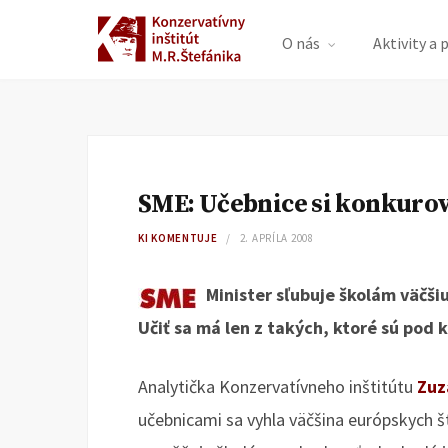
O nás
Aktivity a 
SME: Učebnice si konkuro
KI KOMENTUJE
2. APRÍLA 2008
Minister sľubuje školám väčšiu
Učiť sa má len z takých, ktoré sú pod 
Analytička Konzervatívneho inštitútu
Zuz
učebnicami sa vyhla väčšina európskych š