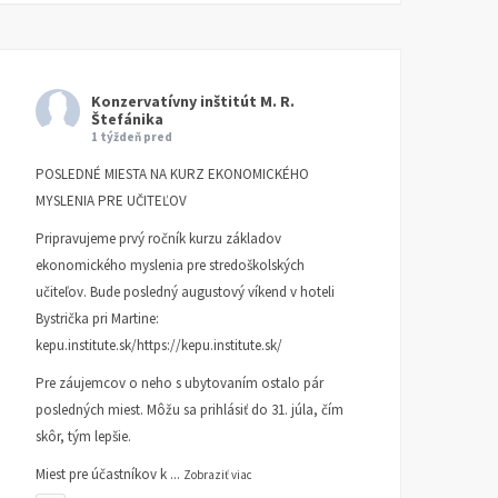
Konzervatívny inštitút M. R.
Štefánika
1 týždeň pred
POSLEDNÉ MIESTA NA KURZ EKONOMICKÉHO
MYSLENIA PRE UČITEĽOV
Pripravujeme prvý ročník kurzu základov
ekonomického myslenia pre stredoškolských
učiteľov. Bude posledný augustový víkend v hoteli
Bystrička pri Martine:
kepu.institute.sk/https://kepu.institute.sk/
Pre záujemcov o neho s ubytovaním ostalo pár
posledných miest. Môžu sa prihlásiť do 31. júla, čím
skôr, tým lepšie.
Miest pre účastníkov k
...
Zobraziť viac