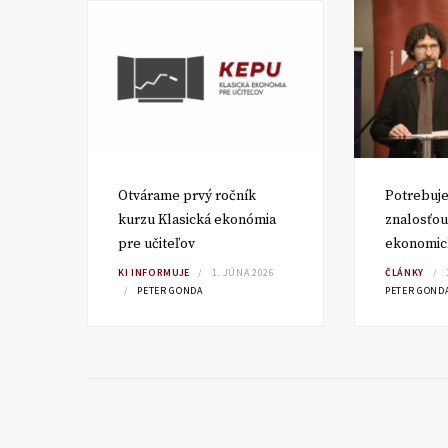
ň,
Otvárame prvý ročník
Potrebuje
kurzu Klasická ekonómia
znalosťou
pre učiteľov
ekonomic
TA
KI INFORMUJE
1. JÚNA 2026
ČLÁNKY
PETER GONDA
PETER GOND