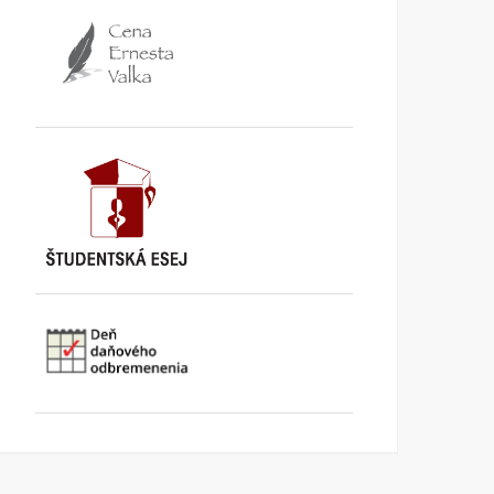
Rádio Regina: Samosprávy
STVR: Deň daňového
finišujú s prípravou
odbremenenia
rozpočtov
KI KOMENTUJE
25. AUGUSTA
2025
KI KOMENTUJE
13. NOVEMBRA
2025