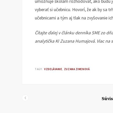
umožňuje školám rozhodovať, ako budú je
vyberať si učebnicu. Hovorí, že ak by sa tr
učebnicami a tým aj tlak na zvyšovanie ich
Čítajte ďalej v článku denníka SME zo dňa 
analytička KI Zuzana Humajová. Viac na
TAGY:
VZDELÁVANIE
ZUZANA ZIMENOVÁ
Súvis