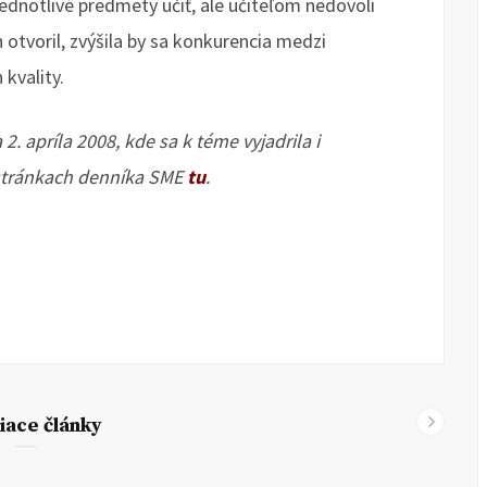
dnotlivé predmety učiť, ale učiteľom nedovolí
h otvoril, zvýšila by sa konkurencia medzi
 kvality.
2. apríla 2008, kde sa k téme vyjadrila i
 stránkach denníka SME
tu
.
iace články