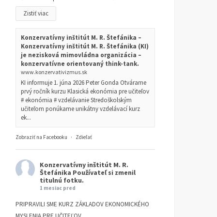
Zistiť viac
Konzervatívny inštitút M. R. Štefánika –
Konzervatívny inštitút M. R. Štefánika (KI)
je nezisková mimovládna organizácia –
konzervatívne orientovaný think-tank.
www.konzervativizmus.sk
KI informuje 1. júna 2026 Peter Gonda Otvárame
prvý ročník kurzu Klasická ekonómia pre učiteľov
# ekonómia # vzdelávanie Stredoškolským
učiteľom ponúkame unikátny vzdelávací kurz
ek...
Zobraziť na Facebooku
·
Zdieľať
Konzervatívny inštitút M. R.
Štefánika
Používateľ si zmenil
titulnú fotku.
1 mesiac pred
PRIPRAVILI SME KURZ ZÁKLADOV EKONOMICKÉHO
MYSLENIA PRE UČITEĽOV