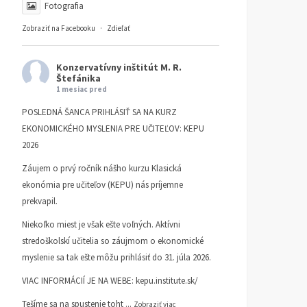
Fotografia
Zobraziť na Facebooku
·
Zdieľať
Konzervatívny inštitút M. R.
Štefánika
1 mesiac pred
POSLEDNÁ ŠANCA PRIHLÁSIŤ SA NA KURZ
EKONOMICKÉHO MYSLENIA PRE UČITEĽOV: KEPU
2026
Záujem o prvý ročník nášho kurzu Klasická
ekonómia pre učiteľov (KEPU) nás príjemne
prekvapil.
Niekoľko miest je však ešte voľných. Aktívni
stredoškolskí učitelia so záujmom o ekonomické
myslenie sa tak ešte môžu prihlásiť do 31. júla 2026.
VIAC INFORMÁCIÍ JE NA WEBE:
kepu.institute.sk/
Tešíme sa na spustenie toht
...
Zobraziť viac