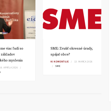
me viac ľudí so
SME: Zrušiť okresné úrady,
 základov
spájať obce?
kého myslenia
KI KOMENTUJE
13. MARCA 2026
SME
16. APRÍLA 2026
A