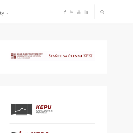
F
R
Y
L
ty
a
S
o
i
c
S
u
n
e
T
k
b
u
e
o
b
d
o
e
I
k
n