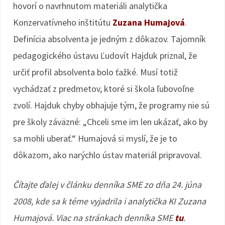
hovorí o navrhnutom materiáli analytička
Konzervatívneho inštitútu
Zuzana Humajová
.
Definícia absolventa je jedným z dôkazov. Tajomník
pedagogického ústavu Ľudovít Hajduk priznal, že
určiť profil absolventa bolo ťažké. Musí totiž
vychádzať z predmetov, ktoré si škola ľubovoľne
zvolí. Hajduk chyby obhajuje tým, že programy nie sú
pre školy záväzné: „Chceli sme im len ukázať, ako by
sa mohli uberať.“ Humajová si myslí, že je to
dôkazom, ako narýchlo ústav materiál pripravoval.
Čítajte ďalej v článku denníka SME zo dňa 24. júna
2008, kde sa k téme vyjadrila i analytička KI Zuzana
Humajová. Viac na stránkach denníka SME
tu
.