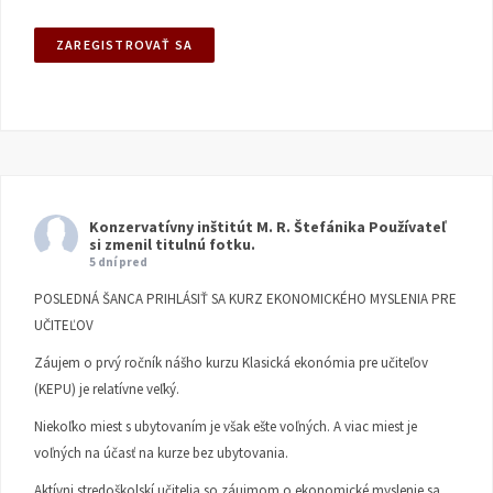
Konzervatívny inštitút M. R. Štefánika
Používateľ
si zmenil titulnú fotku.
5 dní pred
POSLEDNÁ ŠANCA PRIHLÁSIŤ SA KURZ EKONOMICKÉHO MYSLENIA PRE
UČITEĽOV
Záujem o prvý ročník nášho kurzu Klasická ekonómia pre učiteľov
(KEPU) je relatívne veľký.
Niekoľko miest s ubytovaním je však ešte voľných. A viac miest je
voľných na účasť na kurze bez ubytovania.
Aktívni stredoškolskí učitelia so záujmom o ekonomické myslenie sa