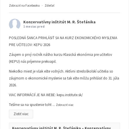
Zobraziť na Facebooku
·
Zdieľať
Konzervatívny inštitút M. R. Štefánika
1 mesiac pred
POSLEDNÁ ŠANCA PRIHLÁSIŤ SA NA KURZ EKONOMICKÉHO MYSLENIA
PRE UČITEĽOV: KEPU 2026
Záujem o prvý ročník nášho kurzu Klasická ekonómia pre učiteľov
(KEPU) nás príjemne prekvapil.
Niekoľko miest je však ešte voľných. Aktívni stredoškolskí učitelia so
záujmom o ekonomické myslenie sa tak ešte môžu prihlásiť do 31. júla
2026.
VIAC INFORMÁCIÍ JE NA WEBE:
kepu.institute.sk/
Tešíme sa na spustenie toht
...
Zobraziť viac
Zistiť viac
Konzervatívny inštitút M. R. Štefánika – Konzervatívny