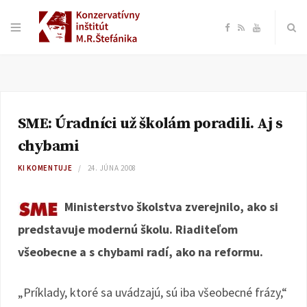
F
R
Y
a
S
o
c
S
u
SME: Úradníci už školám poradili. Aj s
e
T
chybami
b
u
KI KOMENTUJE
24. JÚNA 2008
o
b
Ministerstvo školstva zverejnilo, ako si
predstavuje modernú školu. Riaditeľom
o
e
všeobecne a s chybami radí, ako na reformu.
k
„Príklady, ktoré sa uvádzajú, sú iba všeobecné frázy,“