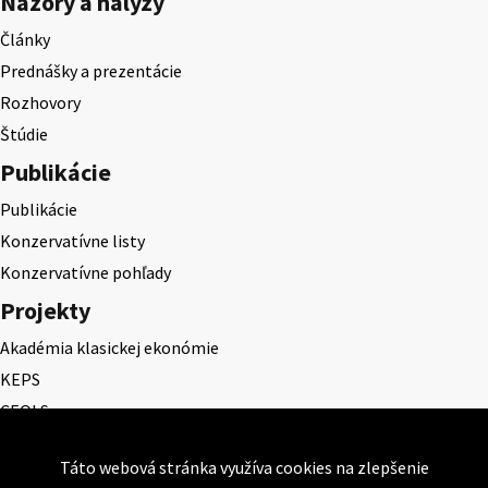
Názory a nalýzy
Články
Prednášky a prezentácie
Rozhovory
Štúdie
Publikácie
Publikácie
Konzervatívne listy
Konzervatívne pohľady
Projekty
Akadémia klasickej ekonómie
KEPS
CEQLS
Cena Dominika Tatarku
Táto webová stránka využíva cookies na zlepšenie
Cena Ernesta Valka