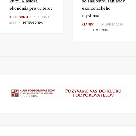
kurzu Klasická
so znalosťou základov
ekonómia pre učiteľov
ekonomického
myslenia
KI INFORMUJE
1. JÚNA
2026
PETER GONDA
ČLÁNKY
16. APRÍLA 2026
PETER GONDA