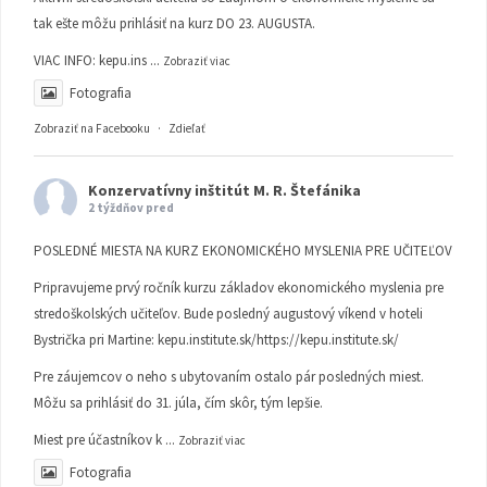
tak ešte môžu prihlásiť na kurz DO 23. AUGUSTA.
VIAC INFO:
kepu.ins
...
Zobraziť viac
Fotografia
Zobraziť na Facebooku
·
Zdieľať
Konzervatívny inštitút M. R. Štefánika
2 týždňov pred
POSLEDNÉ MIESTA NA KURZ EKONOMICKÉHO MYSLENIA PRE UČITEĽOV
Pripravujeme prvý ročník kurzu základov ekonomického myslenia pre
stredoškolských učiteľov. Bude posledný augustový víkend v hoteli
Bystrička pri Martine:
kepu.institute.sk/https://kepu.institute.sk/
Pre záujemcov o neho s ubytovaním ostalo pár posledných miest.
Môžu sa prihlásiť do 31. júla, čím skôr, tým lepšie.
Miest pre účastníkov k
...
Zobraziť viac
Fotografia