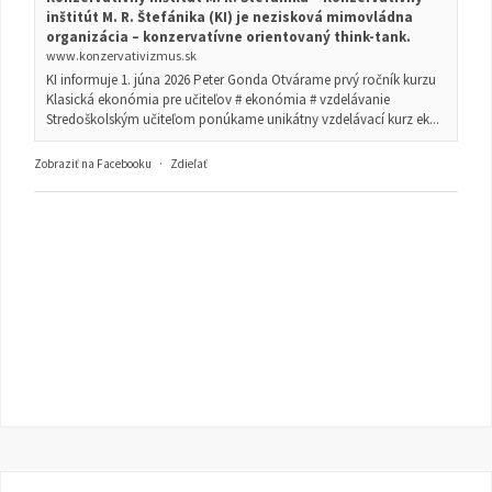
inštitút M. R. Štefánika (KI) je nezisková mimovládna
organizácia – konzervatívne orientovaný think-tank.
www.konzervativizmus.sk
KI informuje 1. júna 2026 Peter Gonda Otvárame prvý ročník kurzu
Klasická ekonómia pre učiteľov # ekonómia # vzdelávanie
Stredoškolským učiteľom ponúkame unikátny vzdelávací kurz ek...
Zobraziť na Facebooku
·
Zdieľať