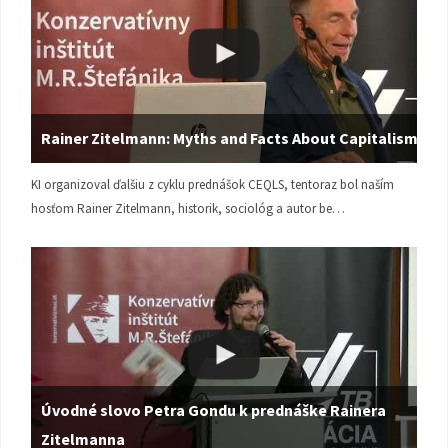
Rainer Zitelmann: Myths and Facts About Capitalism
KI organizoval ďalšiu z cyklu prednášok CEQLS, tentoraz bol naším
hosťom Rainer Zitelmann, historik, sociológ a autor be…
Úvodné slovo Petra Gondu k prednáške Rainera
Zitelmanna