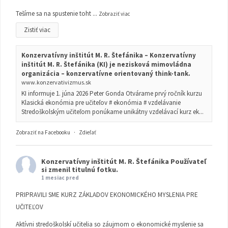
Tešíme sa na spustenie toht
...
Zobraziť viac
Zistiť viac
Konzervatívny inštitút M. R. Štefánika – Konzervatívny
inštitút M. R. Štefánika (KI) je nezisková mimovládna
organizácia – konzervatívne orientovaný think-tank.
www.konzervativizmus.sk
KI informuje 1. júna 2026 Peter Gonda Otvárame prvý ročník kurzu
Klasická ekonómia pre učiteľov # ekonómia # vzdelávanie
Stredoškolským učiteľom ponúkame unikátny vzdelávací kurz ek...
Zobraziť na Facebooku
·
Zdieľať
Konzervatívny inštitút M. R. Štefánika
Používateľ
si zmenil titulnú fotku.
1 mesiac pred
PRIPRAVILI SME KURZ ZÁKLADOV EKONOMICKÉHO MYSLENIA PRE
UČITEĽOV
Aktívni stredoškolskí učitelia so záujmom o ekonomické myslenie sa