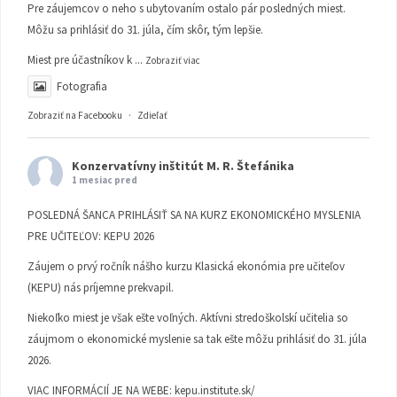
Pre záujemcov o neho s ubytovaním ostalo pár posledných miest.
Môžu sa prihlásiť do 31. júla, čím skôr, tým lepšie.
Miest pre účastníkov k
...
Zobraziť viac
Fotografia
Zobraziť na Facebooku
·
Zdieľať
Konzervatívny inštitút M. R. Štefánika
1 mesiac pred
POSLEDNÁ ŠANCA PRIHLÁSIŤ SA NA KURZ EKONOMICKÉHO MYSLENIA
PRE UČITEĽOV: KEPU 2026
Záujem o prvý ročník nášho kurzu Klasická ekonómia pre učiteľov
(KEPU) nás príjemne prekvapil.
Niekoľko miest je však ešte voľných. Aktívni stredoškolskí učitelia so
záujmom o ekonomické myslenie sa tak ešte môžu prihlásiť do 31. júla
2026.
VIAC INFORMÁCIÍ JE NA WEBE:
kepu.institute.sk/