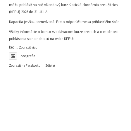
môžu prihlásiť na náš víkendový kurz Klasická ekonómia pre učiteľov
(KEPU) 2026 do 31. JÚLA.
Kapacita je však obmedzená. Preto odporúčame sa prihlásiť čím skôr.
Všetky informácie o tomto vzdelávacom kurze pre nich a o možnosti
prihlásenia sa na neho sú na webe KEPU:
kep
...
Zobraziť viac
Fotografia
Zobraziť na Facebooku
·
Zdieľať