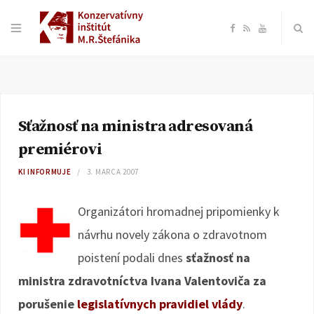
F
R
Y
a
S
o
c
S
u
Sťažnosť na ministra adresovaná
e
T
premiérovi
b
u
KI INFORMUJE
3. MARCA 2007
o
b
Organizátori hromadnej pripomienky k
návrhu novely zákona o zdravotnom
o
e
poistení podali dnes
sťažnosť na
k
ministra zdravotníctva Ivana Valentoviča za
porušenie
legislatívnych pravidiel vlády
.