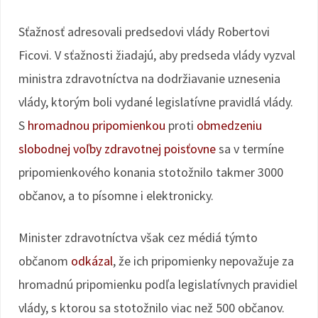
Sťažnosť adresovali predsedovi vlády Robertovi
Ficovi. V sťažnosti žiadajú, aby predseda vlády vyzval
ministra zdravotníctva na dodržiavanie uznesenia
vlády, ktorým boli vydané legislatívne pravidlá vlády.
S
hromadnou pripomienkou
proti
obmedzeniu
slobodnej voľby zdravotnej poisťovne
sa v termíne
pripomienkového konania stotožnilo takmer 3000
občanov, a to písomne i elektronicky.
Minister zdravotníctva však cez médiá týmto
občanom
odkázal
, že ich pripomienky nepovažuje za
hromadnú pripomienku podľa legislatívnych pravidiel
vlády, s ktorou sa stotožnilo viac než 500 občanov.