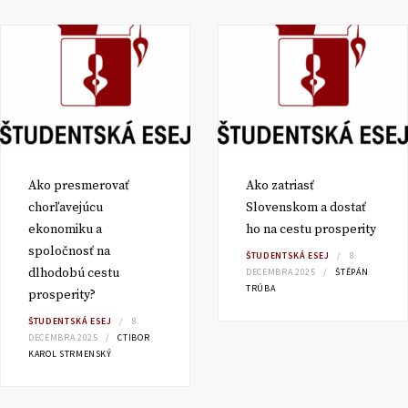
Ako presmerovať
Ako zatriasť
chorľavejúcu
Slovenskom a dostať
ekonomiku a
ho na cestu prosperity
spoločnosť na
ŠTUDENTSKÁ ESEJ
8.
dlhodobú cestu
DECEMBRA 2025
ŠTĚPÁN
TRÚBA
prosperity?
ŠTUDENTSKÁ ESEJ
8.
DECEMBRA 2025
CTIBOR
KAROL STRMENSKÝ