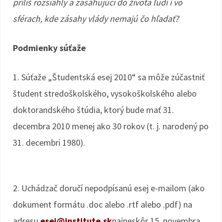
príliš rozsiahly a zasahujúci do života ľudí i vo
sférach, kde zásahy vlády nemajú čo hľadať?
Podmienky súťaže
1. Súťaže „Študentská esej 2010“ sa môže zúčastniť
študent stredoškolského, vysokoškolského alebo
doktorandského štúdia, ktorý bude mať 31.
decembra 2010 menej ako 30 rokov (t. j. narodený po
31. decembri 1980).
2. Uchádzač doručí nepodpísanú esej e-mailom (ako
dokument formátu .doc alebo .rtf alebo .pdf) na
adresu
esej@institute.sk
najneskôr 15. novembra