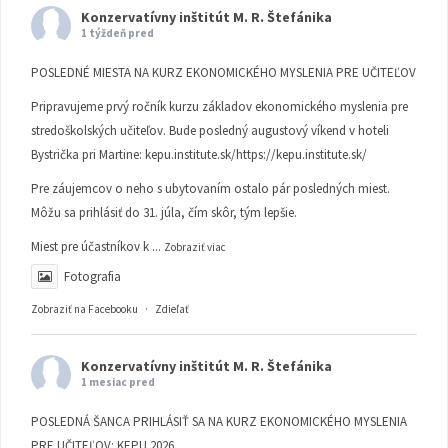
Konzervatívny inštitút M. R. Štefánika
1 týždeň pred
POSLEDNÉ MIESTA NA KURZ EKONOMICKÉHO MYSLENIA PRE UČITEĽOV
Pripravujeme prvý ročník kurzu základov ekonomického myslenia pre
stredoškolských učiteľov. Bude posledný augustový víkend v hoteli
Bystrička pri Martine:
kepu.institute.sk/https://kepu.institute.sk/
Pre záujemcov o neho s ubytovaním ostalo pár posledných miest.
Môžu sa prihlásiť do 31. júla, čím skôr, tým lepšie.
Miest pre účastníkov k
...
Zobraziť viac
Fotografia
Zobraziť na Facebooku
·
Zdieľať
Konzervatívny inštitút M. R. Štefánika
1 mesiac pred
POSLEDNÁ ŠANCA PRIHLÁSIŤ SA NA KURZ EKONOMICKÉHO MYSLENIA
PRE UČITEĽOV: KEPU 2026