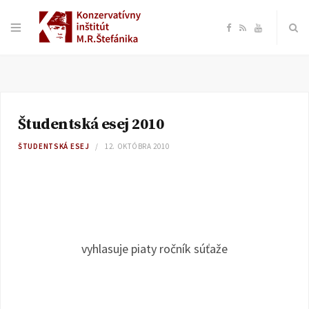
F
R
Y
a
S
o
c
S
u
Študentská esej 2010
e
T
ŠTUDENTSKÁ ESEJ
12. OKTÓBRA 2010
b
u
o
b
o
e
vyhlasuje piaty ročník súťaže
k