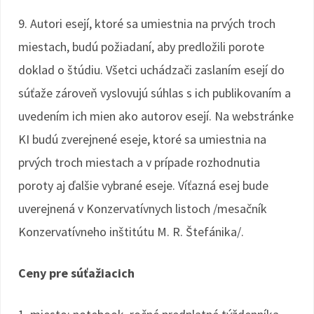
9. Autori esejí, ktoré sa umiestnia na prvých troch
miestach, budú požiadaní, aby predložili porote
doklad o štúdiu. Všetci uchádzači zaslaním esejí do
súťaže zároveň vyslovujú súhlas s ich publikovaním a
uvedením ich mien ako autorov esejí. Na webstránke
KI budú zverejnené eseje, ktoré sa umiestnia na
prvých troch miestach a v prípade rozhodnutia
poroty aj ďalšie vybrané eseje. Víťazná esej bude
uverejnená v Konzervatívnych listoch /mesačník
Konzervatívneho inštitútu M. R. Štefánika/.
Ceny pre súťažiacich