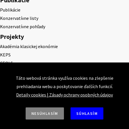
Publikácie
Konzervatívne listy
Konzervatívne pohľady
Projekty
Akadémia klasickej ekonómie
KEPS
CEQLS
Cena Dominika Tatarku
Táto webová stránka využíva cookies na zlepšenie
Cena Ernesta Valka
prehliadania webu a poskytovanie ďalších funkcií.
Študentská esej
Detaily cookies
|
Zásady ochrany osobných údajov
Deň daňového odbremenenia
NESÚHLASÍM
SÚHLASÍM
Nahor