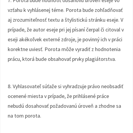
7. Porota bude hodnotiť obsahovú úroveň eseje vo
vzťahu k vyhlásenej téme. Porota bude zohľadňovať
aj zrozumiteľnosť textu a štylistickú stránku eseje. V
prípade, že autor eseje pri jej písaní čerpal či citoval v
eseji akékoľvek externé zdroje, je povinný ich v práci
korektne uviesť. Porota môže vyradiť z hodnotenia
prácu, ktorá bude obsahovať prvky plagiátorstva.
8. Vyhlasovateľ súťaže si vyhradzuje právo neobsadiť
ocenené miesta v prípade, že prihlásené práce
nebudú dosahovať požadovanú úroveň a zhodne sa
na tom porota.