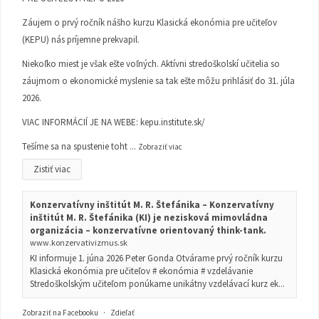
Záujem o prvý ročník nášho kurzu Klasická ekonómia pre učiteľov
(KEPU) nás príjemne prekvapil.
Niekoľko miest je však ešte voľných. Aktívni stredoškolskí učitelia so
záujmom o ekonomické myslenie sa tak ešte môžu prihlásiť do 31. júla
2026.
VIAC INFORMÁCIÍ JE NA WEBE:
kepu.institute.sk/
Tešíme sa na spustenie toht
...
Zobraziť viac
Zistiť viac
Konzervatívny inštitút M. R. Štefánika – Konzervatívny
inštitút M. R. Štefánika (KI) je nezisková mimovládna
organizácia – konzervatívne orientovaný think-tank.
www.konzervativizmus.sk
KI informuje 1. júna 2026 Peter Gonda Otvárame prvý ročník kurzu
Klasická ekonómia pre učiteľov # ekonómia # vzdelávanie
Stredoškolským učiteľom ponúkame unikátny vzdelávací kurz ek...
Zobraziť na Facebooku
·
Zdieľať