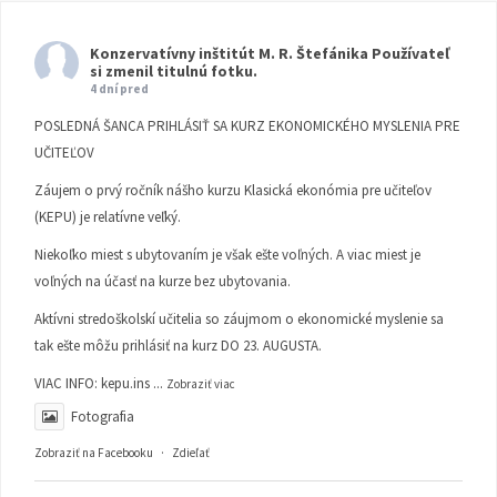
Konzervatívny inštitút M. R. Štefánika
Používateľ
si zmenil titulnú fotku.
4 dní pred
POSLEDNÁ ŠANCA PRIHLÁSIŤ SA KURZ EKONOMICKÉHO MYSLENIA PRE
UČITEĽOV
Záujem o prvý ročník nášho kurzu Klasická ekonómia pre učiteľov
(KEPU) je relatívne veľký.
Niekoľko miest s ubytovaním je však ešte voľných. A viac miest je
voľných na účasť na kurze bez ubytovania.
Aktívni stredoškolskí učitelia so záujmom o ekonomické myslenie sa
tak ešte môžu prihlásiť na kurz DO 23. AUGUSTA.
VIAC INFO:
kepu.ins
...
Zobraziť viac
Fotografia
Zobraziť na Facebooku
·
Zdieľať