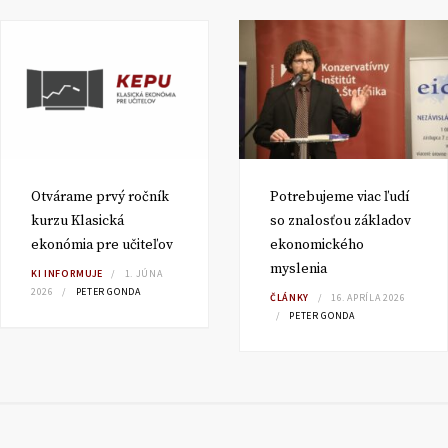
Otvárame prvý ročník
Potrebujeme viac ľudí
kurzu Klasická
so znalosťou základov
ekonómia pre učiteľov
ekonomického
myslenia
KI INFORMUJE
1. JÚNA
2026
PETER GONDA
ČLÁNKY
16. APRÍLA 2026
PETER GONDA