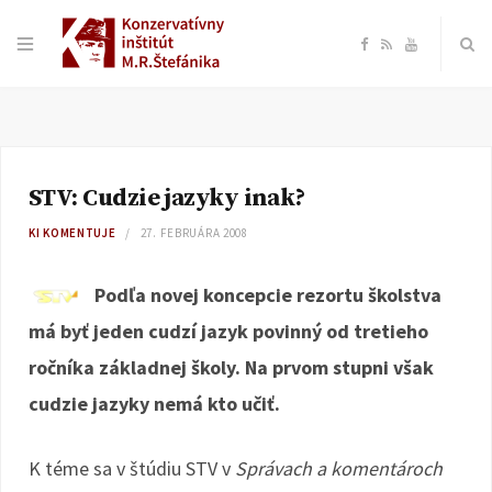
F
R
Y
a
S
o
c
S
u
STV: Cudzie jazyky inak?
e
T
KI KOMENTUJE
27. FEBRUÁRA 2008
b
u
Podľa novej koncepcie rezortu školstva
o
b
má byť jeden cudzí jazyk povinný od tretieho
ročníka základnej školy. Na prvom stupni však
o
e
cudzie jazyky nemá kto učiť.
k
K téme sa v štúdiu STV v
Správach a komentároch