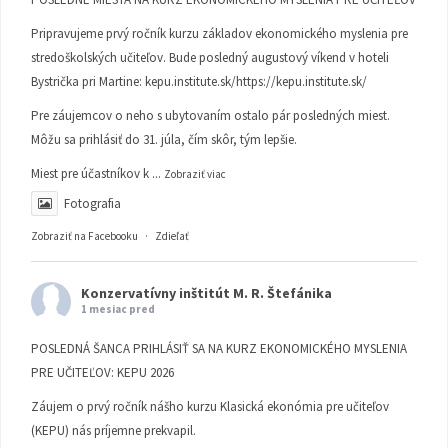
Pripravujeme prvý ročník kurzu základov ekonomického myslenia pre
stredoškolských učiteľov. Bude posledný augustový víkend v hoteli
Bystrička pri Martine:
kepu.institute.sk/https://kepu.institute.sk/
Pre záujemcov o neho s ubytovaním ostalo pár posledných miest.
Môžu sa prihlásiť do 31. júla, čím skôr, tým lepšie.
Miest pre účastníkov k
...
Zobraziť viac
Fotografia
Zobraziť na Facebooku
·
Zdieľať
Konzervatívny inštitút M. R. Štefánika
1 mesiac pred
POSLEDNÁ ŠANCA PRIHLÁSIŤ SA NA KURZ EKONOMICKÉHO MYSLENIA
PRE UČITEĽOV: KEPU 2026
Záujem o prvý ročník nášho kurzu Klasická ekonómia pre učiteľov
(KEPU) nás príjemne prekvapil.