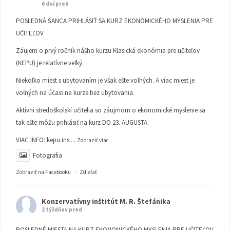
6 dní pred
POSLEDNÁ ŠANCA PRIHLÁSIŤ SA KURZ EKONOMICKÉHO MYSLENIA PRE
UČITEĽOV
Záujem o prvý ročník nášho kurzu Klasická ekonómia pre učiteľov
(KEPU) je relatívne veľký.
Niekoľko miest s ubytovaním je však ešte voľných. A viac miest je
voľných na účasť na kurze bez ubytovania.
Aktívni stredoškolskí učitelia so záujmom o ekonomické myslenie sa
tak ešte môžu prihlásiť na kurz DO 23. AUGUSTA.
VIAC INFO:
kepu.ins
...
Zobraziť viac
Fotografia
Zobraziť na Facebooku
·
Zdieľať
Konzervatívny inštitút M. R. Štefánika
2 týždňov pred
POSLEDNÉ MIESTA NA KURZ EKONOMICKÉHO MYSLENIA PRE UČITEĽOV