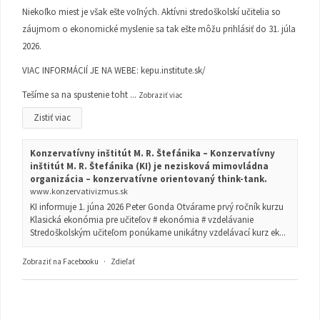
Niekoľko miest je však ešte voľných. Aktívni stredoškolskí učitelia so
záujmom o ekonomické myslenie sa tak ešte môžu prihlásiť do 31. júla
2026.
VIAC INFORMÁCIÍ JE NA WEBE:
kepu.institute.sk/
Tešíme sa na spustenie toht
...
Zobraziť viac
Zistiť viac
Konzervatívny inštitút M. R. Štefánika – Konzervatívny
inštitút M. R. Štefánika (KI) je nezisková mimovládna
organizácia – konzervatívne orientovaný think-tank.
www.konzervativizmus.sk
KI informuje 1. júna 2026 Peter Gonda Otvárame prvý ročník kurzu
Klasická ekonómia pre učiteľov # ekonómia # vzdelávanie
Stredoškolským učiteľom ponúkame unikátny vzdelávací kurz ek...
Zobraziť na Facebooku
·
Zdieľať