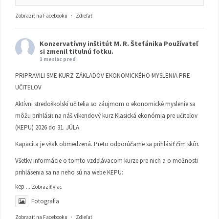
Zobraziť na Facebooku
·
Zdieľať
Konzervatívny inštitút M. R. Štefánika
Používateľ
si zmenil titulnú fotku.
1 mesiac pred
PRIPRAVILI SME KURZ ZÁKLADOV EKONOMICKÉHO MYSLENIA PRE
UČITEĽOV
Aktívni stredoškolskí učitelia so záujmom o ekonomické myslenie sa
môžu prihlásiť na náš víkendový kurz Klasická ekonómia pre učiteľov
(KEPU) 2026 do 31. JÚLA.
Kapacita je však obmedzená. Preto odporúčame sa prihlásiť čím skôr.
Všetky informácie o tomto vzdelávacom kurze pre nich a o možnosti
prihlásenia sa na neho sú na webe KEPU:
kep
...
Zobraziť viac
Fotografia
Zobraziť na Facebooku
·
Zdieľať