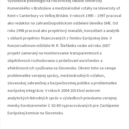
Vyštudoval politológiu na Filozofickej fakulte Univerzity
Komenského v Bratislave a medzinárodné vzťahy na University of
Kent v Canterbury vo Veľkej Británii. V rokoch 1995 – 1997 pracoval
ako redaktor na zahraničnopolitickom oddelení denníka SME. Od
roku 1998 pracoval ako projektový manažér, konzultant a analytik
v oblasti projektov financovaných z fondov Európskej únie. V
Konzervatívnom inštitúte M. R. Štefánika vedie od roku 2007
projekt zameraný na monitorovanie transparentnosti a
objektívnosti rozhodovania o prideľovaní eurofondov a
efektívnosti ich využívania na Slovensku. Okrem toho sa venuje
problematike verejnej správy, medzinárodných vzťahov,
slovenskej zahraničnej a bezpečnostnej politike a problematike
európskej integrácie. V rokoch 2004-2014 bol autorom
analytických Národných správ o výsledkoch prieskumu verejnej
mienky Eurobarometer č. 62-80 vypracovávaných pre Zastúpenie
Európskej komisie na Slovensku.