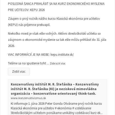
POSLEDNÁ ŠANCA PRIHLÁSIŤ SA NA KURZ EKONOMICKÉHO MYSLENIA
PRE UČITEĽOV: KEPU 2026
Záujem o prvý ročník nášho kurzu Klasická ekonómia pre učiteľov
(KEPU) nás príjemne prekvapil.
Niekoľko miest je však ešte voľných. Aktívni stredoškolskí učitelia so
záujmom o ekonomické myslenie sa tak ešte môžu prihlásiť do 31. júla
2026.
VIAC INFORMÁCIÍ JE NA WEBE:
kepu.institute.sk/
Tešíme sa na spustenie toht
...
Zobraziť viac
Zistiť viac
Konzervatívny inštitút M. R. Štefánika – Konzervatívny
inštitút M. R. Štefánika (KI) je nezisková mimovládna
organizácia – konzervatívne orientovaný think-tank.
www.konzervativizmus.sk
KI informuje 1. júna 2026 Peter Gonda Otvárame prvý ročník kurzu
Klasická ekonómia pre učiteľov # ekonómia # vzdelávanie
Stredoškolským učiteľom ponúkame unikátny vzdelávací kurz ek...