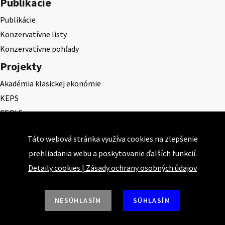
Publikácie
Publikácie
Konzervatívne listy
Konzervatívne pohľady
Projekty
Akadémia klasickej ekonómie
KEPS
CEQLS
Cena Dominika Tatarku
Táto webová stránka využíva cookies na zlepšenie
Cena Ernesta Valka
prehliadania webu a poskytovanie ďalších funkcií.
Študentská esej
Detaily cookies
|
Zásady ochrany osobných údajov
Deň daňového odbremenenia
NESÚHLASÍM
SÚHLASÍM
Nahor