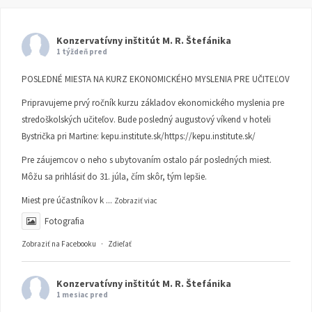
Konzervatívny inštitút M. R. Štefánika
1 týždeň pred
POSLEDNÉ MIESTA NA KURZ EKONOMICKÉHO MYSLENIA PRE UČITEĽOV
Pripravujeme prvý ročník kurzu základov ekonomického myslenia pre
stredoškolských učiteľov. Bude posledný augustový víkend v hoteli
Bystrička pri Martine:
kepu.institute.sk/https://kepu.institute.sk/
Pre záujemcov o neho s ubytovaním ostalo pár posledných miest.
Môžu sa prihlásiť do 31. júla, čím skôr, tým lepšie.
Miest pre účastníkov k
...
Zobraziť viac
Fotografia
Zobraziť na Facebooku
·
Zdieľať
Konzervatívny inštitút M. R. Štefánika
1 mesiac pred