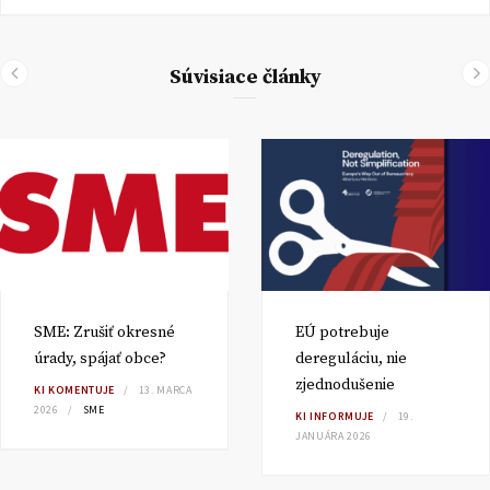
Súvisiace články
SME: Zrušiť okresné
EÚ potrebuje
úrady, spájať obce?
dereguláciu, nie
zjednodušenie
KI KOMENTUJE
13. MARCA
2026
SME
KI INFORMUJE
19.
JANUÁRA 2026