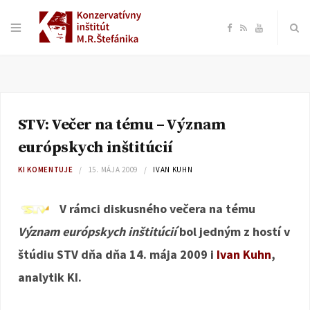
F
R
Y
a
S
o
c
S
u
STV: Večer na tému – Význam
e
T
európskych inštitúcií
b
u
KI KOMENTUJE
15. MÁJA 2009
IVAN KUHN
o
b
V rámci diskusného večera na tému
Význam európskych inštitúcií
bol jedným z hostí v
o
e
štúdiu STV dňa dňa 14. mája 2009 i
Ivan Kuhn
,
k
analytik KI.