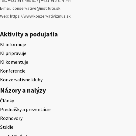
Tel.: +421 918 493 917 | +421 915 874 744
E-mail: conservative@institute.sk
Web: https://www.konzervativizmus.sk
Aktivity a podujatia
KI informuje
KI pripravuje
KI komentuje
Konferencie
Konzervatívne kluby
Názory a nalýzy
Články
Prednášky a prezentácie
Rozhovory
Štúdie