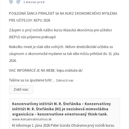
1 mesiac pred
POSLEDNÁ ŠANCA PRIHLÁSIŤ SA NA KURZ EKONOMICKÉHO MYSLENIA
PRE UČITEĽOV: KEPU 2026
Záujem o prvý ročník nášho kurzu Klasická ekonómia pre učiteľov
(KEPU) nás príjemne prekvapil.
Niekoľko miest je však ešte voľných. Aktívni stredoškolskí učitelia so
záujmom o ekonomické myslenie sa tak ešte môžu prihlásiť do 31. júla
2026.
VIAC INFORMÁCIÍ JE NA WEBE:
kepu.institute.sk/
Tešíme sa na spustenie toht
...
Zobraziť viac
Zistiť viac
Konzervatívny inštitút M. R. Štefánika – Konzervatívny
inštitút M. R. Štefánika (KI) je nezisková mimovládna
organizácia – konzervatívne orientovaný think-tank.
www.konzervativizmus.sk
KI informuje 1. júna 2026 Peter Gonda Otvárame prvý ročník kurzu