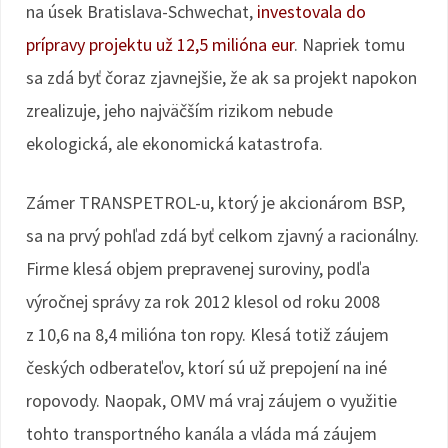
na úsek Bratislava-Schwechat,
investovala do
prípravy projektu už 12,5 milióna eur
. Napriek tomu
sa zdá byť čoraz zjavnejšie, že ak sa projekt napokon
zrealizuje, jeho najväčším rizikom nebude
ekologická, ale ekonomická katastrofa.
Zámer TRANSPETROL-u, ktorý je akcionárom BSP,
sa na prvý pohľad zdá byť celkom zjavný a racionálny.
Firme klesá objem prepravenej suroviny, podľa
výročnej správy za rok 2012 klesol od roku 2008
z 10,6 na 8,4 milióna ton ropy. Klesá totiž záujem
českých odberateľov, ktorí sú už prepojení na iné
ropovody. Naopak, OMV má vraj záujem o využitie
tohto transportného kanála a vláda má záujem