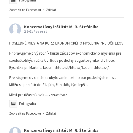
Fotografia
Zobraziť na Facebooku
·
Zdieľať
Konzervatívny inštitút M. R. Štefánika
2 týždňov pred
POSLEDNÉ MIESTA NA KURZ EKONOMICKÉHO MYSLENIA PRE UČITEĽOV
Pripravujeme prvý ročník kurzu základov ekonomického myslenia pre
stredoškolských učiteľov. Bude posledný augustový víkend v hoteli
Bystrička pri Martine:
kepu.institute.sk/https://kepu.institute.sk/
Pre záujemcov o neho s ubytovaním ostalo pár posledných miest.
Môžu sa prihlásiť do 31. júla, čím skôr, tým lepšie.
Miest pre účastníkov k
...
Zobraziť viac
Fotografia
Zobraziť na Facebooku
·
Zdieľať
Konzervatívny inštitút M. R. Štefánika