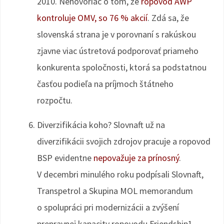
2010. Nehovoriac o tom, že
ropovod AWP
kontroluje OMV, so 76 % akcií
. Zdá sa, že
slovenská strana je v porovnaní s rakúskou
zjavne viac ústretová podporovať priameho
konkurenta spoločnosti, ktorá sa podstatnou
časťou podieľa na príjmoch štátneho
rozpočtu.
Diverzifikácia koho? Slovnaft už na
diverzifikácii svojich zdrojov pracuje a ropovod
BSP evidentne
nepovažuje za prínosný
.
V decembri minulého roku podpísali Slovnaft,
Transpetrol a Skupina MOL memorandum
o spolupráci pri modernizácii a zvýšení
prepravnej kapacity ropovodu Friendship1