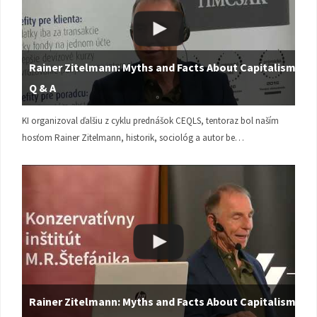
Rainer Zitelmann: Myths and Facts About Capitalism |
Q & A
KI organizoval ďalšiu z cyklu prednášok CEQLS, tentoraz bol naším
hosťom Rainer Zitelmann, historik, sociológ a autor be…
Rainer Zitelmann: Myths and Facts About Capitalism