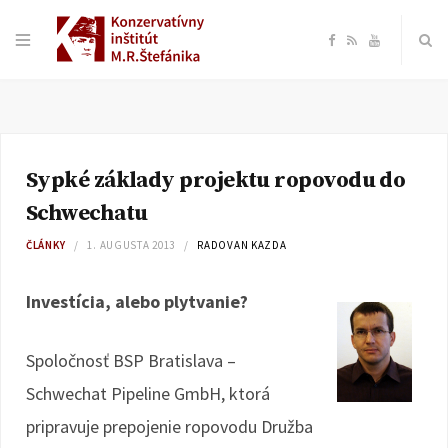
F
R
Y
a
S
o
c
S
u
Sypké základy projektu ropovodu do
e
T
Schwechatu
b
u
ČLÁNKY
1. AUGUSTA 2013
RADOVAN KAZDA
o
b
Investícia, alebo plytvanie?
o
e
Spoločnosť BSP Bratislava –
k
Schwechat Pipeline GmbH, ktorá
pripravuje prepojenie ropovodu Družba