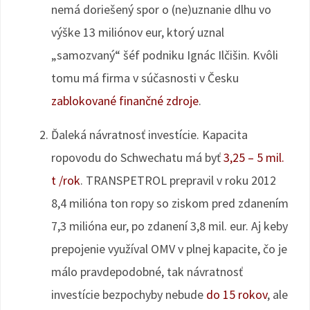
nemá doriešený spor o (ne)uznanie dlhu vo
výške 13 miliónov eur, ktorý uznal
„samozvaný“ šéf podniku Ignác Ilčišin. Kvôli
tomu má firma v súčasnosti v Česku
zablokované finančné zdroje
.
Ďaleká návratnosť investície. Kapacita
ropovodu do Schwechatu má byť
3,25 – 5 mil.
t /rok
. TRANSPETROL prepravil v roku 2012
8,4 milióna ton ropy so ziskom pred zdanením
7,3 milióna eur, po zdanení 3,8 mil. eur. Aj keby
prepojenie využíval OMV v plnej kapacite, čo je
málo pravdepodobné, tak návratnosť
investície bezpochyby nebude
do 15 rokov
, ale