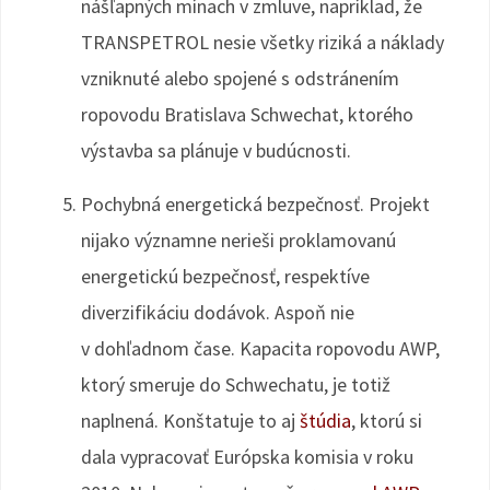
nášľapných mínach v zmluve, napríklad, že
TRANSPETROL nesie všetky riziká a náklady
vzniknuté alebo spojené s odstránením
ropovodu Bratislava Schwechat, ktorého
výstavba sa plánuje v budúcnosti.
Pochybná energetická bezpečnosť. Projekt
nijako významne nerieši proklamovanú
energetickú bezpečnosť, respektíve
diverzifikáciu dodávok. Aspoň nie
v dohľadnom čase. Kapacita ropovodu AWP,
ktorý smeruje do Schwechatu, je totiž
naplnená. Konštatuje to aj
štúdia
, ktorú si
dala vypracovať Európska komisia v roku