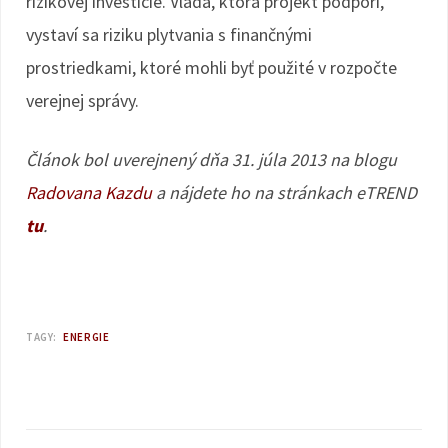
rizikovej investície. Vláda, ktorá projekt podporí,
vystaví sa riziku plytvania s finančnými
prostriedkami, ktoré mohli byť použité v rozpočte
verejnej správy.
Článok bol uverejnený dňa 31. júla 2013 na blogu
Radovana Kazdu
a nájdete ho na stránkach eTREND
tu
.
TAGY:
ENERGIE