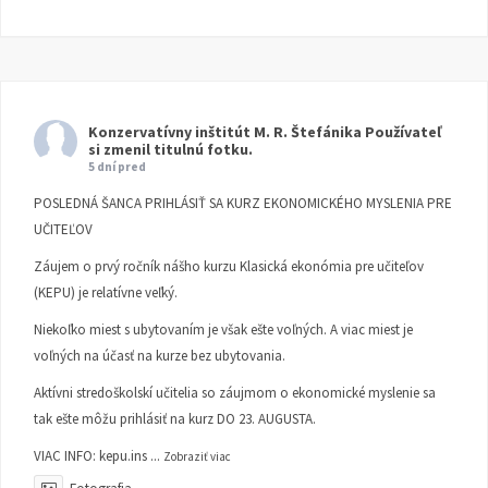
Konzervatívny inštitút M. R. Štefánika
Používateľ
si zmenil titulnú fotku.
5 dní pred
POSLEDNÁ ŠANCA PRIHLÁSIŤ SA KURZ EKONOMICKÉHO MYSLENIA PRE
UČITEĽOV
Záujem o prvý ročník nášho kurzu Klasická ekonómia pre učiteľov
(KEPU) je relatívne veľký.
Niekoľko miest s ubytovaním je však ešte voľných. A viac miest je
voľných na účasť na kurze bez ubytovania.
Aktívni stredoškolskí učitelia so záujmom o ekonomické myslenie sa
tak ešte môžu prihlásiť na kurz DO 23. AUGUSTA.
VIAC INFO:
kepu.ins
...
Zobraziť viac