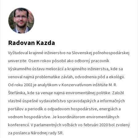
Radovan Kazda
Vyštudoval krajinné inžinierstvo na Slovenskej poľnohospodárskej
univerzite. Osem rokov pôsobil ako odborný pracovník
Výskumného ústavu meliorácií a krajinného inžinierstva, kde sa
venoval najmä problematike závlah, odvodnenia pôd a ekológii.
Od roku 2002 je analytikom v Konzervatívnom inštitúte M. R.
Štefánika, kde sa venuje najmä enviromentálnej politike. Založil
vlastné úspešné vydavateľstvo spravodajských a informačných
portálov a periodík o odpadovom hospodárstve, energiách a
vodnom hospodárstve. Je koordinátorom enviromentálnych
konferencií. V parlamentných voľbách vo februári 2020 bol zvolený
za poslanca Národnej rady SR.