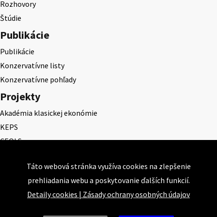
Rozhovory
Štúdie
Publikácie
Publikácie
Konzervatívne listy
Konzervatívne pohľady
Projekty
Akadémia klasickej ekonómie
KEPS
CEQLS
Cena Dominika Tatarku
Táto webová stránka využíva cookies na zlepšenie
Cena Ernesta Valka
prehliadania webu a poskytovanie ďalších funkcií.
Študentská esej
Detaily cookies
|
Zásady ochrany osobných údajov
Deň daňového odbremenenia