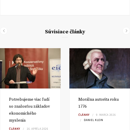
Súvisiace články
Potrebujeme viac ľudí
Morálna autorita roku
so znalosťou základov
1776
ekonomického
ČLÁNKY
9. MARCA 2026
myslenia
DANIEL KLEIN
ČLÁNKY
16. APRÍLA 2026