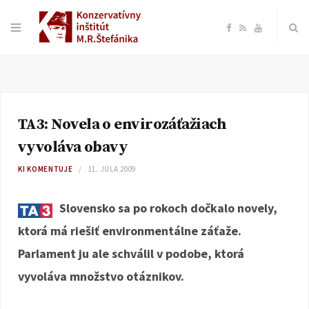
F
R
Y
a
S
o
c
S
u
TA3: Novela o envirozáťažiach
e
T
vyvoláva obavy
b
u
KI KOMENTUJE
11. JÚLA 2009
o
b
Slovensko sa po rokoch dočkalo novely,
ktorá má riešiť environmentálne záťaže.
o
e
Parlament ju ale schválil v podobe, ktorá
k
vyvoláva množstvo otáznikov.