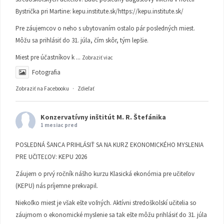
Bystrička pri Martine:
kepu.institute.sk/https://kepu.institute.sk/
Pre záujemcov o neho s ubytovaním ostalo pár posledných miest.
Môžu sa prihlásiť do 31. júla, čím skôr, tým lepšie.
Miest pre účastníkov k
...
Zobraziť viac
Fotografia
Zobraziť na Facebooku
·
Zdieľať
Konzervatívny inštitút M. R. Štefánika
1 mesiac pred
POSLEDNÁ ŠANCA PRIHLÁSIŤ SA NA KURZ EKONOMICKÉHO MYSLENIA
PRE UČITEĽOV: KEPU 2026
Záujem o prvý ročník nášho kurzu Klasická ekonómia pre učiteľov
(KEPU) nás príjemne prekvapil.
Niekoľko miest je však ešte voľných. Aktívni stredoškolskí učitelia so
záujmom o ekonomické myslenie sa tak ešte môžu prihlásiť do 31. júla