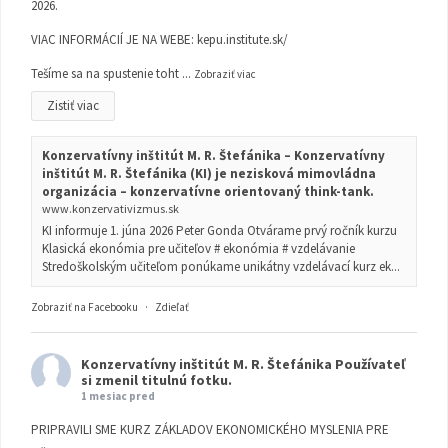
2026.
VIAC INFORMÁCIÍ JE NA WEBE:
kepu.institute.sk/
Tešíme sa na spustenie toht
...
Zobraziť viac
Zistiť viac
Konzervatívny inštitút M. R. Štefánika – Konzervatívny
inštitút M. R. Štefánika (KI) je nezisková mimovládna
organizácia – konzervatívne orientovaný think-tank.
www.konzervativizmus.sk
KI informuje 1. júna 2026 Peter Gonda Otvárame prvý ročník kurzu
Klasická ekonómia pre učiteľov # ekonómia # vzdelávanie
Stredoškolským učiteľom ponúkame unikátny vzdelávací kurz ek...
Zobraziť na Facebooku
·
Zdieľať
Konzervatívny inštitút M. R. Štefánika
Používateľ
si zmenil titulnú fotku.
1 mesiac pred
PRIPRAVILI SME KURZ ZÁKLADOV EKONOMICKÉHO MYSLENIA PRE