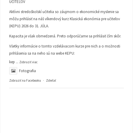
UČITEĽOV
Aktívni stredoškolskí učitelia so záujmom o ekonomické myslenie sa
môžu prihlásiť na náš víkendový kurz Klasická ekonómia pre učiteľov
(KEPU) 2026 do 31. JÚLA.
Kapacita je však obmedzená. Preto odporúčame sa prihlásiť čím skôr.
Všetky informácie o tomto vzdelávacom kurze pre nich a o možnosti
prihlásenia sa na neho sú na webe KEPU:
kep
...
Zobraziť viac
Fotografia
Zobraziť na Facebooku
·
Zdieľať