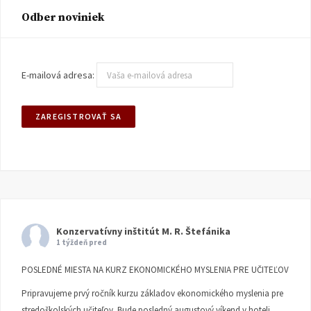
Odber noviniek
E-mailová adresa:
Konzervatívny inštitút M. R. Štefánika
1 týždeň pred
POSLEDNÉ MIESTA NA KURZ EKONOMICKÉHO MYSLENIA PRE UČITEĽOV
Pripravujeme prvý ročník kurzu základov ekonomického myslenia pre
stredoškolských učiteľov. Bude posledný augustový víkend v hoteli