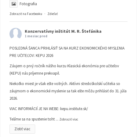
Fotografia
Zobraziť na Facebooku
·
Zdieľať
Konzervatívny inštitút M. R. Štefánika
1 mesiac pred
POSLEDNÁ ŠANCA PRIHLÁSIŤ SA NA KURZ EKONOMICKÉHO MYSLENIA
PRE UČITEĽOV: KEPU 2026
Záujem o prvý ročník nášho kurzu Klasická ekonómia pre učiteľov
(KEPU) nás príjemne prekvapil.
Niekoľko miest je však ešte voľných. Aktívni stredoškolskí učitelia so
záujmom o ekonomické myslenie sa tak ešte môžu prihlásiť do 31. júla
2026.
VIAC INFORMÁCIÍ JE NA WEBE:
kepu.institute.sk/
Tešíme sa na spustenie toht
...
Zobraziť viac
Zistiť viac