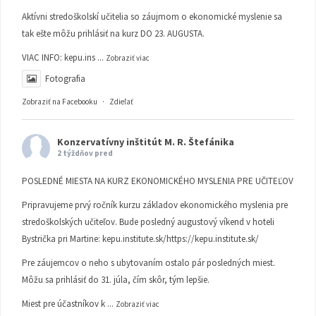
Aktívni stredoškolskí učitelia so záujmom o ekonomické myslenie sa
tak ešte môžu prihlásiť na kurz DO 23. AUGUSTA.
VIAC INFO:
kepu.ins
...
Zobraziť viac
Fotografia
Zobraziť na Facebooku
·
Zdieľať
Konzervatívny inštitút M. R. Štefánika
2 týždňov pred
POSLEDNÉ MIESTA NA KURZ EKONOMICKÉHO MYSLENIA PRE UČITEĽOV
Pripravujeme prvý ročník kurzu základov ekonomického myslenia pre
stredoškolských učiteľov. Bude posledný augustový víkend v hoteli
Bystrička pri Martine:
kepu.institute.sk/https://kepu.institute.sk/
Pre záujemcov o neho s ubytovaním ostalo pár posledných miest.
Môžu sa prihlásiť do 31. júla, čím skôr, tým lepšie.
Miest pre účastníkov k
...
Zobraziť viac