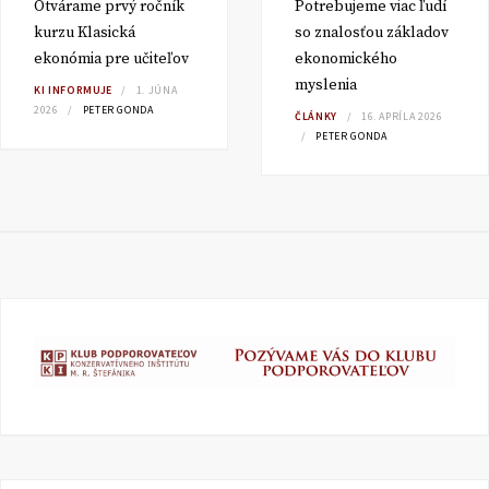
Otvárame prvý ročník
Potrebujeme viac ľudí
kurzu Klasická
so znalosťou základov
ekonómia pre učiteľov
ekonomického
myslenia
KI INFORMUJE
1. JÚNA
2026
PETER GONDA
ČLÁNKY
16. APRÍLA 2026
PETER GONDA