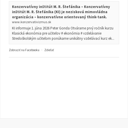
Konzervatívny inštitút M. R. Štefánika – Konzervatívny
inštitút M. R. Štefánika (KI) je nezisková mimovládna
organizácia – konzervatívne orientovaný think-tank.
www.konzervativizmus.sk
KI informuje 1. júna 2026 Peter Gonda Otvárame prvý ročník kurzu
Klasická ekonómia pre učiteľov # ekonómia # vzdelávanie
Stredoškolským učiteľom ponúkame unikátny vzdelávací kurz ek...
Zobraziť na Facebooku
·
Zdieľať