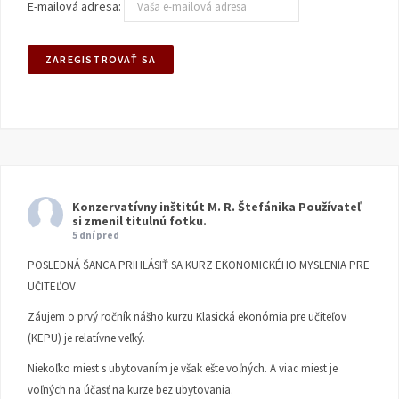
E-mailová adresa:
Konzervatívny inštitút M. R. Štefánika
Používateľ
si zmenil titulnú fotku.
5 dní pred
POSLEDNÁ ŠANCA PRIHLÁSIŤ SA KURZ EKONOMICKÉHO MYSLENIA PRE
UČITEĽOV
Záujem o prvý ročník nášho kurzu Klasická ekonómia pre učiteľov
(KEPU) je relatívne veľký.
Niekoľko miest s ubytovaním je však ešte voľných. A viac miest je
voľných na účasť na kurze bez ubytovania.