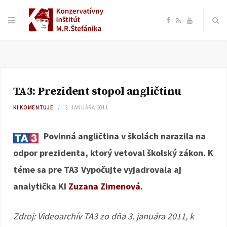
F
R
Y
a
S
o
c
S
u
TA3: Prezident stopol angličtinu
e
T
KI KOMENTUJE
3. JANUÁRA 2011
b
u
Povinná angličtina v školách narazila na
o
b
odpor prezidenta, ktorý vetoval školský zákon. K
téme sa pre TA3 Vypočujte vyjadrovala aj
o
e
analytička KI
Zuzana Zimenová
.
k
Zdroj: Videoarchív TA3 zo dňa 3. januára 2011, k