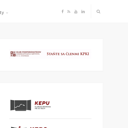
F
R
Y
L
ty
a
S
o
i
c
S
u
n
e
T
k
b
u
e
o
b
d
o
e
I
k
n