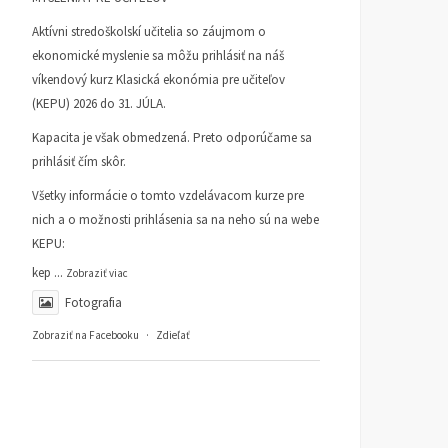
Aktívni stredoškolskí učitelia so záujmom o
ekonomické myslenie sa môžu prihlásiť na náš
víkendový kurz Klasická ekonómia pre učiteľov
(KEPU) 2026 do 31. JÚLA.
Kapacita je však obmedzená. Preto odporúčame sa
prihlásiť čím skôr.
Všetky informácie o tomto vzdelávacom kurze pre
nich a o možnosti prihlásenia sa na neho sú na webe
KEPU:
kep
...
Zobraziť viac
Fotografia
Zobraziť na Facebooku
·
Zdieľať