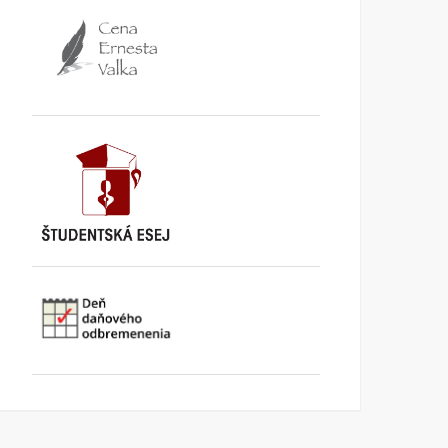
Rádio Regina: Samosprávy
STVR: Deň daňového
finišujú s prípravou
odbremenenia
rozpočtov
KI KOMENTUJE
25. AUGUSTA
2025
KI KOMENTUJE
13. NOVEMBRA
2025