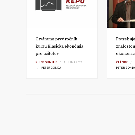
ň,
Otvárame prvý ročník
Potrebuje
kurzu Klasická ekonómia
znalosťou
pre učiteľov
ekonomic
TA
KI INFORMUJE
1. JÚNA 2026
ČLÁNKY
PETER GONDA
PETER GOND