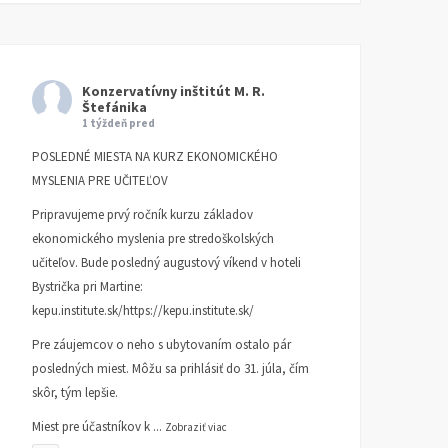
Konzervatívny inštitút M. R.
Štefánika
1 týždeň pred
POSLEDNÉ MIESTA NA KURZ EKONOMICKÉHO
MYSLENIA PRE UČITEĽOV
Pripravujeme prvý ročník kurzu základov
ekonomického myslenia pre stredoškolských
učiteľov. Bude posledný augustový víkend v hoteli
Bystrička pri Martine:
kepu.institute.sk/https://kepu.institute.sk/
Pre záujemcov o neho s ubytovaním ostalo pár
posledných miest. Môžu sa prihlásiť do 31. júla, čím
skôr, tým lepšie.
Miest pre účastníkov k
...
Zobraziť viac