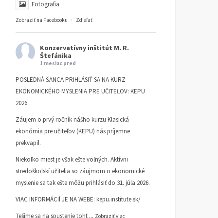
Fotografia
Zobraziť na Facebooku
·
Zdieľať
Konzervatívny inštitút M. R.
Štefánika
1 mesiac pred
POSLEDNÁ ŠANCA PRIHLÁSIŤ SA NA KURZ
EKONOMICKÉHO MYSLENIA PRE UČITEĽOV: KEPU
2026
Záujem o prvý ročník nášho kurzu Klasická
ekonómia pre učiteľov (KEPU) nás príjemne
prekvapil.
Niekoľko miest je však ešte voľných. Aktívni
stredoškolskí učitelia so záujmom o ekonomické
myslenie sa tak ešte môžu prihlásiť do 31. júla 2026.
VIAC INFORMÁCIÍ JE NA WEBE:
kepu.institute.sk/
Tešíme sa na spustenie toht
...
Zobraziť viac