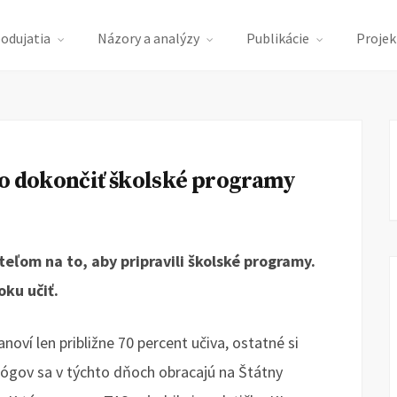
podujatia
Názory a analýzy
Publikácie
Projek
ro dokončiť školské programy
teľom na to, aby pripravili školské programy.
oku učiť.
noví len približne 70 percent učiva, ostatné si
gógov sa v týchto dňoch obracajú na Štátny