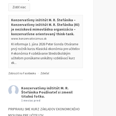
Zistiť viac
Konzervatívny inštitút M. R. Štefánika –
Konzervatívny inštitút M. R. Štefánika (KI)
je nezisková mimovládna organizácia –
konzervatívne orientovaný think-tank.
www.konzervativizmus.sk
KI informuje 1. júna 2026 Peter Gonda Otvárame
prvý ročník kurzu Klasická ekonómia pre učiteľov
# ekonómia # vzdelávanie Stredoškolským
učiteľom ponúkame unikátny vzdelávací kurz
ek...
Zobraziť na Facebooku
·
Zdieľať
Konzervatívny inštitút M. R.
Štefánika
Používateľ si zmenil
titulnú fotku.
1 mesiac pred
PRIPRAVILI SME KURZ ZÁKLADOV EKONOMICKÉHO
MYSLENIA PRE UČITEĽOV