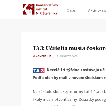
O nás
Aktivity a 
TA3: Učitelia musia čosko
KI KOMENTUJE
7. AUGUSTA 2008
Necelé tri týždne zostávajú uči
Podľa nich by mali v novom školskom r
Na základe školskej reformy totiž štát sta
školy musia otvoriť samy. Desiatky peda