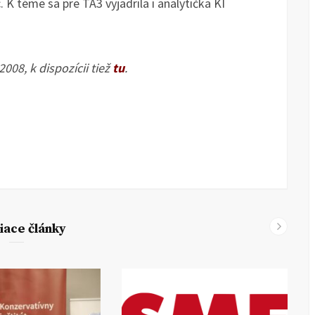
K téme sa pre TA3 vyjadrila i analytička KI
008, k dispozícii tiež
tu
.
iace články