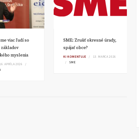
me viac ľudí so
SME: Zrušiť okresné úrady,
 základov
spájať obce?
kého myslenia
KI KOMENTUJE
13. MARCA 2026
SME
16. APRÍLA 2026
A