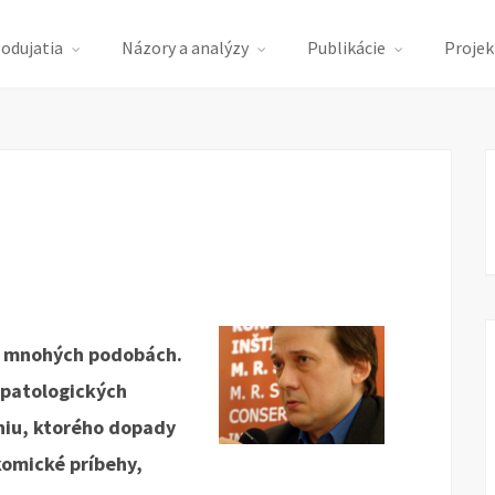
podujatia
Názory a analýzy
Publikácie
Projek
v mnohých podobách.
 patologických
niu, ktorého dopady
omické príbehy,