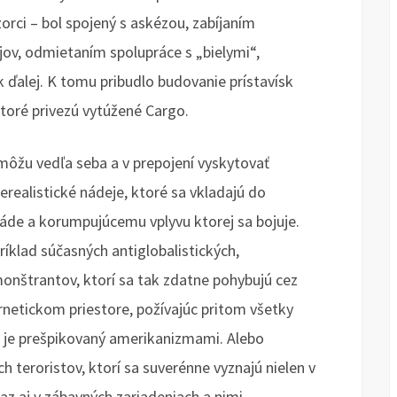
rci – bol spojený s askézou, zabíjaním
jov, odmietaním spolupráce s „bielymi“,
k ďalej. K tomu pribudlo budovanie prístavísk
 ktoré privezú vytúžené Cargo.
a môžu vedľa seba a v prepojení vyskytovať
erealistické nádeje, ktoré sa vkladajú do
dvláde a korumpujúcemu vplyvu ktorej sa bojuje.
íklad súčasných antiglobalistických,
monštrantov, ktorí sa tak zdatne pohybujú cez
bernetickom priestore, požívajúc pritom všetky
k je prešpikovaný amerikanizmami. Alebo
teroristov, ktorí sa suverénne vyznajú nielen v
az aj v zábavných zariadeniach a nimi