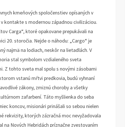
itívnych kmeňových spoločenstiev opísaných v
i v kontakte s modernou západnou civilizáciou.
ultov Carga“, ktoré opakovane prepukávali na
ici 20. storočia. Nejde o náhodu: „Cargo“ je
ý najmä na lodiach, neskôr na lietadlách. V
moria stal symbolom vzdialeného sveta
i. Z tohto sveta mal spolu s novými zásobami
 v ktorom vstanú mŕtvi predkovia, budú vyhnaní
pravodlivé zákony, zmiznú choroby a všetky
kultúrnom zafarbení. Táto myšlienka do seba
niec koncov, misionári prinášali so sebou nielen
ačné rekvizity, ktorých zázračná moc nevyžadovala
ačal na Nových Hebridách príznačne zvestovaním