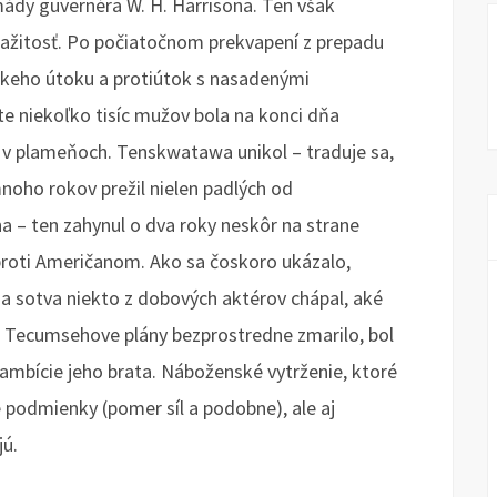
ády guvernéra W. H. Harrisona. Ten však
ražitosť. Po počiatočnom prekvapení z prepadu
skeho útoku a protiútok s nasadenými
te niekoľko tisíc mužov bola na konci dňa
l v plameňoch. Tenskwatawa unikol – traduje sa,
noho rokov prežil nielen padlých od
a – ten zahynul o dva roky neskôr na strane
i proti Američanom. Ako sa čoskoro ukázalo,
 a sotva niekto z dobových aktérov chápal, aké
čo Tecumsehove plány bezprostredne zmarilo, bol
ambície jeho brata. Náboženské vytrženie, ktoré
vé podmienky (pomer síl a podobne), ale aj
jú.