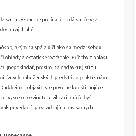
 sa tu významne prelínajú – zdá sa, že všade
 dosah aj druhé.
spôsob, akým sa spájajú či ako sa medzi sebou
či ohľady a extatické vytrženie. Príbehy z oblasti
vni (nepokladať, prosím, za nadávku!) sú tu
itívnych náboženských predstáv a praktík nám
Durkheim – objaviť isté prvotne konštituujúce
ej vysoko rozvinutej civilizácii môžu byť
 Inak povedané: prezrádzajú o nás samých
i Tippecanoe