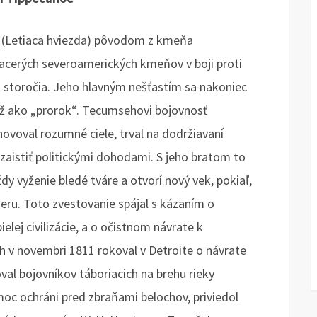
 (Letiaca hviezda) pôvodom z kmeňa
viacerých severoamerických kmeňov v boji proti
9. storočia. Jeho hlavným nešťastím sa nakoniec
ž ako „prorok“. Tecumsehovi bojovnosť
ovoval rozumné ciele, trval na dodržiavaní
zaistiť politickými dohodami. S jeho bratom to
ždy vyženie bledé tváre a otvorí nový vek, pokiaľ,
ieru. Toto zvestovanie spájal s kázaním o
elej civilizácie, a o očistnom návrate k
 v novembri 1811 rokoval v Detroite o návrate
al bojovníkov táboriacich na brehu rieky
moc ochráni pred zbraňami belochov, priviedol