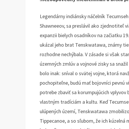
Legendárny indiánsky náčelník Tecumseh
Shawneeov, sa preslávil ako zjednotiteľ 
expanzii bielych osadníkov na začiatku 1
ukázal jeho brat Tenskwatawa, známy tie
rozhodne nechýbala. V zásade si však stan
územných zmlúv a vojnové zisky sa snažil 
bolo inak: sníval o svätej vojne, ktorá nav
pochopiteľne, budú mať bojovníci pevnú v
potrebe zbaviť sa korumpujúcich vplyvov bi
vlastným tradíciám a kultu. Keď Tecumseh
ulúpených území, Tenskwatawa zmobilizov
Tippecanoe, a so sľubom, že ich kúzelná 