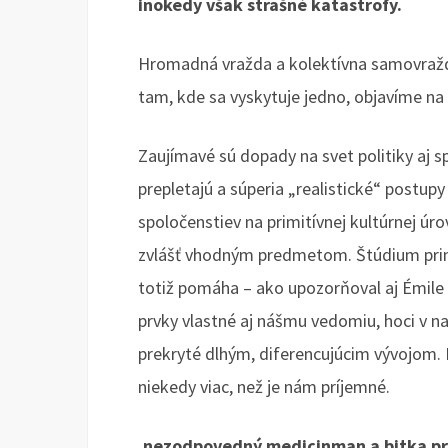
inokedy však strašné katastrofy.
Hromadná vražda a kolektívna samovražda
tam, kde sa vyskytuje jedno, objavíme na
Zaujímavé sú dopady na svet politiky aj 
prepletajú a súperia „realistické“ postupy 
spoločenstiev na primitívnej kultúrnej úro
zvlášť vhodným predmetom. Štúdium prim
totiž pomáha – ako upozorňoval aj Émile 
prvky vlastné aj nášmu vedomiu, hoci v naš
prekryté dlhým, diferencujúcim vývojom.
niekedy viac, než je nám príjemné.
.nezodpovedný medicinman a bitka pr