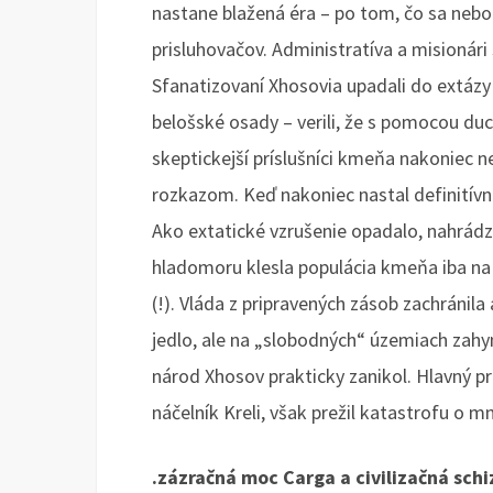
nastane blažená éra – po tom, čo sa nebo z
prisluhovačov. Administratíva a misionári 
Sfanatizovaní Xhosovia upadali do extázy
belošské osady – verili, že s pomocou du
skeptickejší príslušníci kmeňa nakoniec nem
rozkazom. Keď nakoniec nastal definitívn
Ako extatické vzrušenie opadalo, nahrádz
hladomoru klesla populácia kmeňa iba na 
(!). Vláda z pripravených zásob zachráni
jedlo, ale na „slobodných“ územiach zahyn
národ Xhosov prakticky zanikol. Hlavný p
náčelník Kreli, však prežil katastrofu o m
.zázračná moc Carga a civilizačná schi