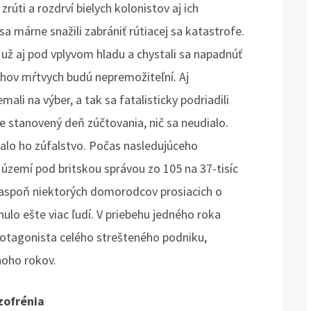
rúti a rozdrví bielych kolonistov aj ich
sa márne snažili zabrániť rútiacej sa katastrofe.
 už aj pod vplyvom hladu a chystali sa napadnúť
chov mŕtvych budú nepremožiteľní. Aj
ali na výber, a tak sa fatalisticky podriadili
e stanovený deň zúčtovania, nič sa neudialo.
alo ho zúfalstvo. Počas nasledujúceho
území pod britskou správou zo 105 na 37-tisíc
la aspoň niektorých domorodcov prosiacich o
ulo ešte viac ľudí. V priebehu jedného roka
rotagonista celého strešteného podniku,
noho rokov.
zofrénia