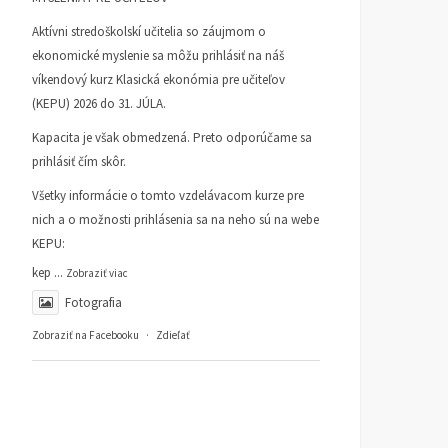
Aktívni stredoškolskí učitelia so záujmom o
ekonomické myslenie sa môžu prihlásiť na náš
víkendový kurz Klasická ekonómia pre učiteľov
(KEPU) 2026 do 31. JÚLA.
Kapacita je však obmedzená. Preto odporúčame sa
prihlásiť čím skôr.
Všetky informácie o tomto vzdelávacom kurze pre
nich a o možnosti prihlásenia sa na neho sú na webe
KEPU:
kep
...
Zobraziť viac
Fotografia
Zobraziť na Facebooku
·
Zdieľať