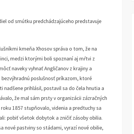
ozdiel od smútku predchádzajúceho predstavuje
íslušníkmi kmeňa Xhosov správa o tom, že na
inci, medzi ktorými boli spoznaní aj mŕtvi z
omôcť naveky vyhnať Angličanov z krajiny a
to bezvýhradnú poslušnosť príkazom, ktoré
i nadšene prihlásil, postavil sa do čela hnutia a
ávalo, že mal sám prsty v organizácii zázračných
 roku 1857 stupňovalo, videnia a predtuchy sa
i: pobiť všetok dobytok a zničiť zásoby obilia.
a nové pastviny so stádami, vyrazí nové obilie,