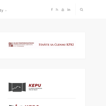
F
R
Y
L
ty
a
S
o
i
c
S
u
n
e
T
k
b
u
e
o
b
d
o
e
I
k
n