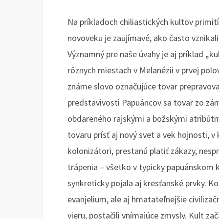
Na príkladoch chiliastických kultov prim
novoveku je zaujímavé, ako často vznikal
Významný pre naše úvahy je aj príklad „k
rôznych miestach v Melanézii v prvej polov
známe slovo označujúce tovar prepravovan
predstavivosti Papuáncov sa tovar zo zá
obdareného rajskými a božskými atribútm
tovaru prísť aj nový svet a vek hojnosti,
kolonizátori, prestanú platiť zákazy, nes
trápenia – všetko v typicky papuánskom 
synkreticky pojala aj kresťanské prvky. Ko
evanjelium, ale aj hmatateľnejšie civiliz
vieru, postačili vnímajúce zmysly. Kult z