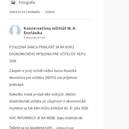
Fotografia
Zobraziť na Facebooku
·
Zdieľať
Konzervatívny inštitút M. R.
Štefánika
1 mesiac pred
POSLEDNÁ ŠANCA PRIHLÁSIŤ SA NA KURZ
EKONOMICKÉHO MYSLENIA PRE UČITEĽOV: KEPU
2026
Záujem o prvý ročník nášho kurzu Klasická
ekonómia pre učiteľov (KEPU) nás príjemne
prekvapil.
Niekoľko miest je však ešte voľných. Aktívni
stredoškolskí učitelia so záujmom o ekonomické
myslenie sa tak ešte môžu prihlásiť do 31. júla 2026.
VIAC INFORMÁCIÍ JE NA WEBE:
kepu.institute.sk/
Tešíme sa na spustenie toht
...
Zobraziť viac