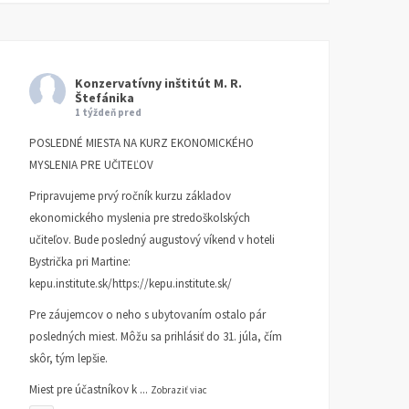
Konzervatívny inštitút M. R.
Štefánika
1 týždeň pred
POSLEDNÉ MIESTA NA KURZ EKONOMICKÉHO
MYSLENIA PRE UČITEĽOV
Pripravujeme prvý ročník kurzu základov
ekonomického myslenia pre stredoškolských
učiteľov. Bude posledný augustový víkend v hoteli
Bystrička pri Martine:
kepu.institute.sk/https://kepu.institute.sk/
Pre záujemcov o neho s ubytovaním ostalo pár
posledných miest. Môžu sa prihlásiť do 31. júla, čím
skôr, tým lepšie.
Miest pre účastníkov k
...
Zobraziť viac