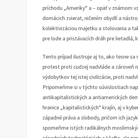
príchodu „Ameriky“ a – opäť v známom vzo
domácich zvierat, ničením obydlí a nástro
kolektivizáciou majetku a stolovania a ta
pre lode a pristávacích dráh pre lietadlá,
Tento prípad ilustruje aj to, ako tesne s
protest proti cudzej nadvláde a zároveň n
výdobytkov tej istej civilizácie, proti na
Pripomeňme si v týchto súvislostiach napr
antikapitalistických a antiamerických de
hranice „kapitalistických“ krajín, aj v ky
západné práva a slobody, pričom ich jazy
spomeňme istých radikálnych moslimských 
západných technológiách a kšefte, ale ner