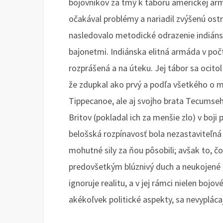
bojovníkov za tmy k táboru americkej arm
očakával problémy a nariadil zvýšenú ost
nasledovalo metodické odrazenie indián
bajonetmi. Indiánska elitná armáda v poč
rozprášená a na úteku. Jej tábor sa ocito
že zdupkal ako prvý a podľa všetkého o m
Tippecanoe, ale aj svojho brata Tecumseh
Britov (pokladal ich za menšie zlo) v boj
belošská rozpínavosť bola nezastaviteľná
mohutné sily za ňou pôsobili; avšak to, 
predovšetkým blúznivý duch a neukojené 
ignoruje realitu, a v jej rámci nielen bojo
akékoľvek politické aspekty, sa nevypláca