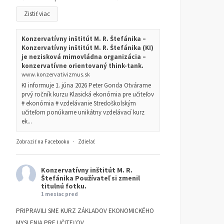
Zistiť viac
Konzervatívny inštitút M. R. Štefánika –
Konzervatívny inštitút M. R. Štefánika (KI)
je nezisková mimovládna organizácia –
konzervatívne orientovaný think-tank.
www.konzervativizmus.sk
KI informuje 1. júna 2026 Peter Gonda Otvárame
prvý ročník kurzu Klasická ekonómia pre učiteľov
# ekonómia # vzdelávanie Stredoškolským
učiteľom ponúkame unikátny vzdelávací kurz
ek...
Zobraziť na Facebooku
·
Zdieľať
Konzervatívny inštitút M. R.
Štefánika
Používateľ si zmenil
titulnú fotku.
1 mesiac pred
PRIPRAVILI SME KURZ ZÁKLADOV EKONOMICKÉHO
MYSLENIA PRE UČITEĽOV