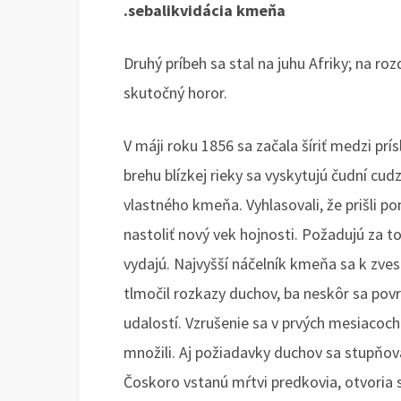
.sebalikvidácia kmeňa
Druhý príbeh sa stal na juhu Afriky; na r
skutočný horor.
V máji roku 1856 sa začala šíriť medzi pr
brehu blízkej rieky sa vyskytujú čudní cudz
vlastného kmeňa. Vyhlasovali, že prišli p
nastoliť nový vek hojnosti. Požadujú za 
vydajú. Najvyšší náčelník kmeňa sa k zvest
tlmočil rozkazy duchov, ba neskôr sa povr
udalostí. Vzrušenie sa v prvých mesiacoch
množili. Aj požiadavky duchov sa stupňoval
Čoskoro vstanú mŕtvi predkovia, otvoria s