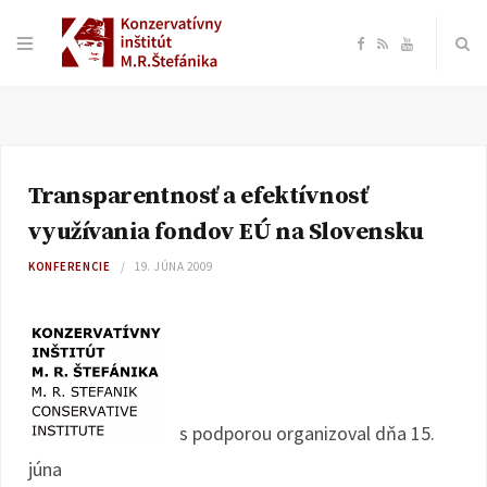
F
R
Y
a
S
o
c
S
u
Transparentnosť a efektívnosť
e
T
využívania fondov EÚ na Slovensku
b
u
KONFERENCIE
19. JÚNA 2009
o
b
o
e
k
s podporou
organizoval dňa 15.
júna