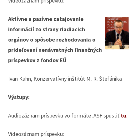
Videozáznam príspevku:
Aktívne a pasívne zatajovanie
informácií zo strany riadiacich
orgánov o spôsobe rozhodovania o
prideľovaní nenávratných finančných
príspevkov z fondov EÚ
Ivan Kuhn, Konzervatívny inštitút M. R. Štefánika
Výstupy:
Audiozáznam príspevku vo formáte .ASF spustiť
tu
.
Videozáznam príspevku: