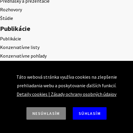
Prednášky a prezentácie
Rozhovory
Štúdie
Publikácie
Publikácie
Konzervatívne listy
Konzervatívne pohľady
Projekty
Akadémia klasickej ekonómie
Táto webová stránka využíva cookies na zlepšenie
KEPS
prehliadania webu a poskytovanie ďalších funkcií.
CEQLS
Detaily cookies
|
Zásady ochrany osobných údajov
Cena Dominika Tatarku
Cena Ernesta Valka
NESÚHLASÍM
SÚHLASÍM
Študentská esej
Deň daňového odbremenenia