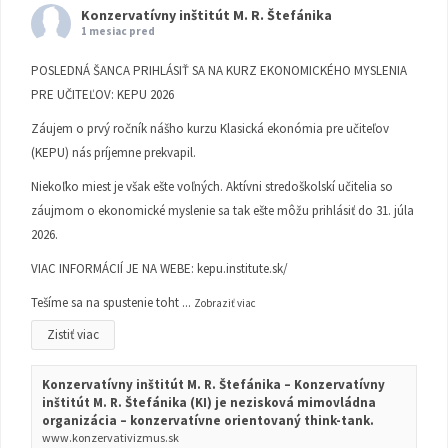
Konzervatívny inštitút M. R. Štefánika
1 mesiac pred
POSLEDNÁ ŠANCA PRIHLÁSIŤ SA NA KURZ EKONOMICKÉHO MYSLENIA
PRE UČITEĽOV: KEPU 2026
Záujem o prvý ročník nášho kurzu Klasická ekonómia pre učiteľov
(KEPU) nás príjemne prekvapil.
Niekoľko miest je však ešte voľných. Aktívni stredoškolskí učitelia so
záujmom o ekonomické myslenie sa tak ešte môžu prihlásiť do 31. júla
2026.
VIAC INFORMÁCIÍ JE NA WEBE:
kepu.institute.sk/
Tešíme sa na spustenie toht
...
Zobraziť viac
Zistiť viac
Konzervatívny inštitút M. R. Štefánika – Konzervatívny
inštitút M. R. Štefánika (KI) je nezisková mimovládna
organizácia – konzervatívne orientovaný think-tank.
www.konzervativizmus.sk