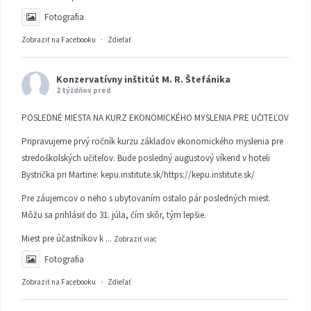
Fotografia
Zobraziť na Facebooku
·
Zdieľať
Konzervatívny inštitút M. R. Štefánika
2 týždňov pred
POSLEDNÉ MIESTA NA KURZ EKONOMICKÉHO MYSLENIA PRE UČITEĽOV
Pripravujeme prvý ročník kurzu základov ekonomického myslenia pre
stredoškolských učiteľov. Bude posledný augustový víkend v hoteli
Bystrička pri Martine:
kepu.institute.sk/https://kepu.institute.sk/
Pre záujemcov o neho s ubytovaním ostalo pár posledných miest.
Môžu sa prihlásiť do 31. júla, čím skôr, tým lepšie.
Miest pre účastníkov k
...
Zobraziť viac
Fotografia
Zobraziť na Facebooku
·
Zdieľať