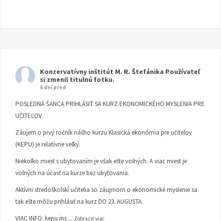
Konzervatívny inštitút M. R. Štefánika
Používateľ
si zmenil titulnú fotku.
6 dní pred
POSLEDNÁ ŠANCA PRIHLÁSIŤ SA KURZ EKONOMICKÉHO MYSLENIA PRE
UČITEĽOV
Záujem o prvý ročník nášho kurzu Klasická ekonómia pre učiteľov
(KEPU) je relatívne veľký.
Niekoľko miest s ubytovaním je však ešte voľných. A viac miest je
voľných na účasť na kurze bez ubytovania.
Aktívni stredoškolskí učitelia so záujmom o ekonomické myslenie sa
tak ešte môžu prihlásiť na kurz DO 23. AUGUSTA.
VIAC INFO:
kepu.ins
...
Zobraziť viac