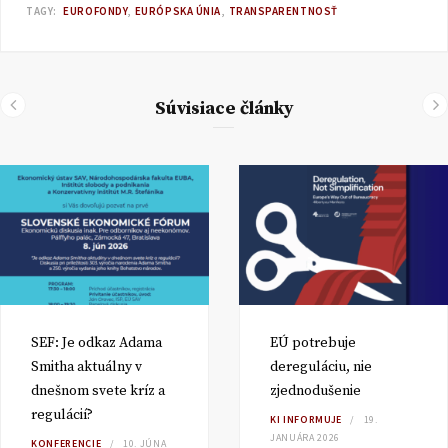
TAGY:
EUROFONDY
EURÓPSKA ÚNIA
TRANSPARENTNOSŤ
Súvisiace články
SEF: Je odkaz Adama
EÚ potrebuje
Smitha aktuálny v
dereguláciu, nie
dnešnom svete kríz a
zjednodušenie
regulácií?
KI INFORMUJE
19.
JANUÁRA 2026
KONFERENCIE
10. JÚNA