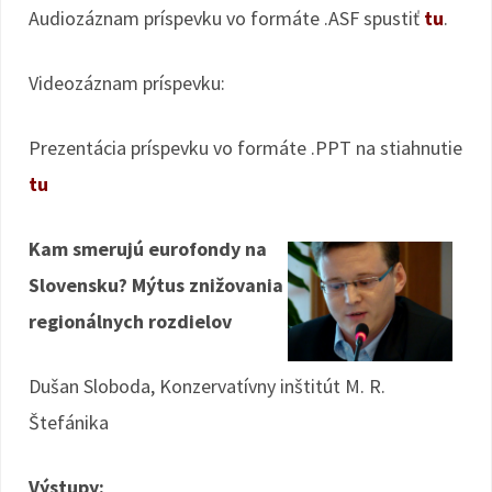
Audiozáznam príspevku vo formáte .ASF spustiť
tu
.
Videozáznam príspevku:
Prezentácia príspevku vo formáte .PPT na stiahnutie
tu
Kam smerujú eurofondy na
Slovensku? Mýtus znižovania
regionálnych rozdielov
Dušan Sloboda, Konzervatívny inštitút M. R.
Štefánika
Výstupy: