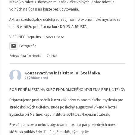
Niekoľko miest s ubytovaním je však ešte voľných. A viac miest je
voľných na účasť na kurze bez ubytovania.
Aktívni stredoškolskí učitelia so záujmom o ekonomické myslenie sa
tak ešte môžu prihlásiť na kurz DO 23. AUGUSTA.
VIAC INFO:
kepu.ins
...
Zobraziť viac
Fotografia
Zobraziť na Facebooku
·
Zdieľať
Konzervatívny inštitút M. R. Štefánika
2 týždňov pred
POSLEDNÉ MIESTA NA KURZ EKONOMICKÉHO MYSLENIA PRE UČITEĽOV
Pripravujeme prvý ročník kurzu základov ekonomického myslenia pre
stredoškolských učiteľov. Bude posledný augustový víkend v hoteli
Bystrička pri Martine:
kepu.institute.sk/https://kepu.institute.sk/
Pre záujemcov o neho s ubytovaním ostalo pár posledných miest.
Môžu sa prihlásiť do 31. júla, čím skôr, tým lepšie.