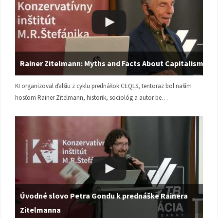
Rainer Zitelmann: Myths and Facts About Capitalism
KI organizoval ďalšiu z cyklu prednášok CEQLS, tentoraz bol naším
hosťom Rainer Zitelmann, historik, sociológ a autor be…
Úvodné slovo Petra Gondu k prednáške Rainera
Zitelmanna