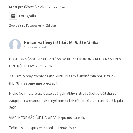
Miest pre účastníkov k
...
Zobraziť viac
Fotografia
Zobraziť na Facebooku
·
Zdieľať
Konzervatívny inštitút M. R. Štefánika
1 mesiac pred
POSLEDNÁ ŠANCA PRIHLÁSIŤ SA NA KURZ EKONOMICKÉHO MYSLENIA
PRE UČITEĽOV: KEPU 2026
Záujem o prvý ročník nášho kurzu Klasická ekonómia pre učiteľov
(KEPU) nás príjemne prekvapil.
Niekoľko miest je však ešte voľných. Aktívni stredoškolskí učitelia so
záujmom o ekonomické myslenie sa tak ešte môžu prihlásiť do 31. júla
2026.
VIAC INFORMÁCIÍ JE NA WEBE:
kepu.institute.sk/
Tešíme sa na spustenie toht
...
Zobraziť viac