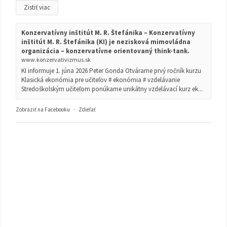
Zistiť viac
Konzervatívny inštitút M. R. Štefánika – Konzervatívny
inštitút M. R. Štefánika (KI) je nezisková mimovládna
organizácia – konzervatívne orientovaný think-tank.
www.konzervativizmus.sk
KI informuje 1. júna 2026 Peter Gonda Otvárame prvý ročník kurzu
Klasická ekonómia pre učiteľov # ekonómia # vzdelávanie
Stredoškolským učiteľom ponúkame unikátny vzdelávací kurz ek...
Zobraziť na Facebooku
·
Zdieľať