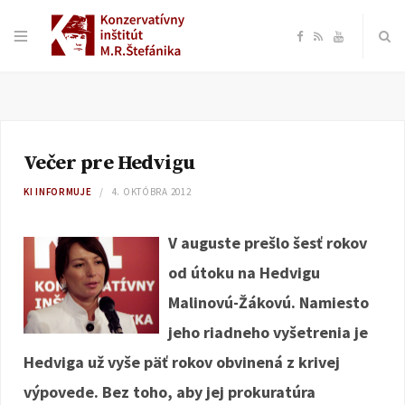
F
R
Y
a
S
o
c
S
u
Večer pre Hedvigu
e
T
KI INFORMUJE
4. OKTÓBRA 2012
b
u
V auguste prešlo šesť rokov
o
b
od útoku na Hedvigu
Malinovú-Žákovú. Namiesto
o
e
jeho riadneho vyšetrenia je
k
Hedviga už vyše päť rokov obvinená z krivej
výpovede. Bez toho, aby jej prokuratúra