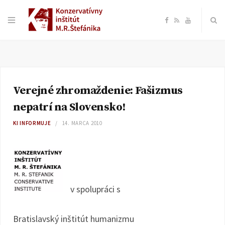
F
R
Y
a
S
o
c
S
u
Verejné zhromaždenie: Fašizmus
e
T
nepatrí na Slovensko!
b
u
KI INFORMUJE
14. MARCA 2010
o
b
o
e
v spolupráci s
k
Bratislavský inštitút humanizmu