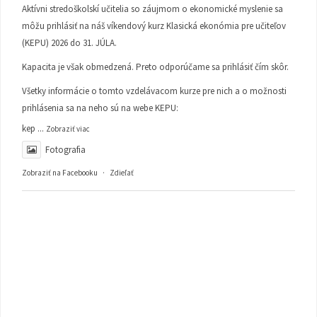
Aktívni stredoškolskí učitelia so záujmom o ekonomické myslenie sa
môžu prihlásiť na náš víkendový kurz Klasická ekonómia pre učiteľov
(KEPU) 2026 do 31. JÚLA.
Kapacita je však obmedzená. Preto odporúčame sa prihlásiť čím skôr.
Všetky informácie o tomto vzdelávacom kurze pre nich a o možnosti
prihlásenia sa na neho sú na webe KEPU:
kep
...
Zobraziť viac
Fotografia
Zobraziť na Facebooku
·
Zdieľať