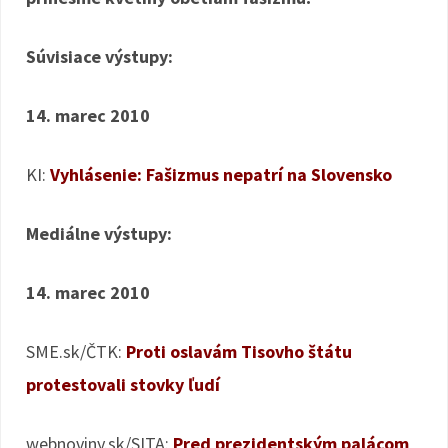
Súvisiace výstupy:
14. marec 2010
KI:
Vyhlásenie: Fašizmus nepatrí na Slovensko
Mediálne výstupy:
14. marec 2010
SME.sk/ČTK:
Proti oslavám Tisovho štátu
protestovali stovky ľudí
webnoviny.sk/SITA:
Pred prezidentským palácom