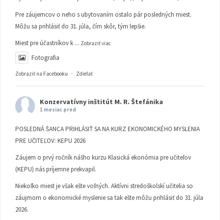
Pre záujemcov o neho s ubytovaním ostalo pár posledných miest.
Môžu sa prihlásiť do 31. júla, čím skôr, tým lepšie.
Miest pre účastníkov k
...
Zobraziť viac
Fotografia
Zobraziť na Facebooku
·
Zdieľať
Konzervatívny inštitút M. R. Štefánika
1 mesiac pred
POSLEDNÁ ŠANCA PRIHLÁSIŤ SA NA KURZ EKONOMICKÉHO MYSLENIA
PRE UČITEĽOV: KEPU 2026
Záujem o prvý ročník nášho kurzu Klasická ekonómia pre učiteľov
(KEPU) nás príjemne prekvapil.
Niekoľko miest je však ešte voľných. Aktívni stredoškolskí učitelia so
záujmom o ekonomické myslenie sa tak ešte môžu prihlásiť do 31. júla
2026.