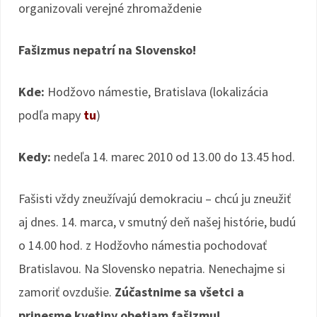
organizovali verejné zhromaždenie
Fašizmus nepatrí na Slovensko!
Kde:
Hodžovo námestie, Bratislava (lokalizácia
podľa mapy
tu
)
Kedy:
nedeľa 14. marec 2010 od 13.00 do 13.45 hod.
Fašisti vždy zneužívajú demokraciu – chcú ju zneužiť
aj dnes. 14. marca, v smutný deň našej histórie, budú
o 14.00 hod. z Hodžovho námestia pochodovať
Bratislavou. Na Slovensko nepatria. Nenechajme si
zamoriť ovzdušie.
Zúčastnime sa všetci a
prinesme kvetiny obetiam fašizmu!