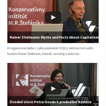
Rainer Zitelmann: Myths and Facts About Capitalism
KI organizoval ďalšiu z cyklu prednášok CEQLS, tentoraz bol naším
hosťom Rainer Zitelmann, historik, sociológ a autor be…
Úvodné slovo Petra Gondu k prednáške Rainera