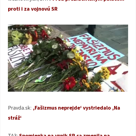
proti i za vojnovú SR
Pravda.sk:
‚Fašizmus neprejde‘ vystriedalo ‚Na
stráž‘
TA3:
Spomienka na vznik SR sa zmenila na