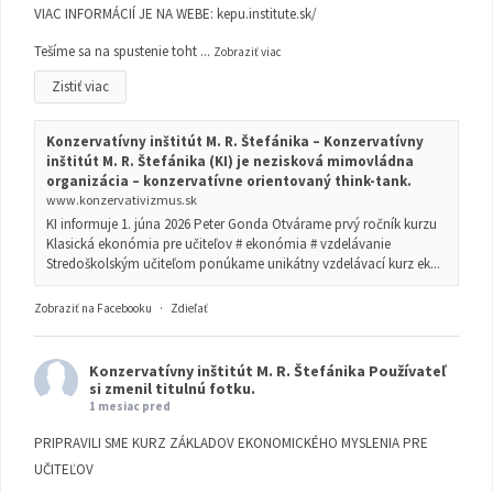
VIAC INFORMÁCIÍ JE NA WEBE:
kepu.institute.sk/
Tešíme sa na spustenie toht
...
Zobraziť viac
Zistiť viac
Konzervatívny inštitút M. R. Štefánika – Konzervatívny
inštitút M. R. Štefánika (KI) je nezisková mimovládna
organizácia – konzervatívne orientovaný think-tank.
www.konzervativizmus.sk
KI informuje 1. júna 2026 Peter Gonda Otvárame prvý ročník kurzu
Klasická ekonómia pre učiteľov # ekonómia # vzdelávanie
Stredoškolským učiteľom ponúkame unikátny vzdelávací kurz ek...
Zobraziť na Facebooku
·
Zdieľať
Konzervatívny inštitút M. R. Štefánika
Používateľ
si zmenil titulnú fotku.
1 mesiac pred
PRIPRAVILI SME KURZ ZÁKLADOV EKONOMICKÉHO MYSLENIA PRE
UČITEĽOV