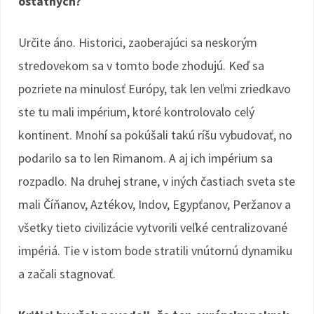
ostatných?
Určite áno. Historici, zaoberajúci sa neskorým
stredovekom sa v tomto bode zhodujú. Keď sa
pozriete na minulosť Európy, tak len veľmi zriedkavo
ste tu mali impérium, ktoré kontrolovalo celý
kontinent. Mnohí sa pokúšali takú ríšu vybudovať, no
podarilo sa to len Rimanom. A aj ich impérium sa
rozpadlo. Na druhej strane, v iných častiach sveta ste
mali Číňanov, Aztékov, Indov, Egypťanov, Peržanov a
všetky tieto civilizácie vytvorili veľké centralizované
impériá. Tie v istom bode stratili vnútornú dynamiku
a začali stagnovať.