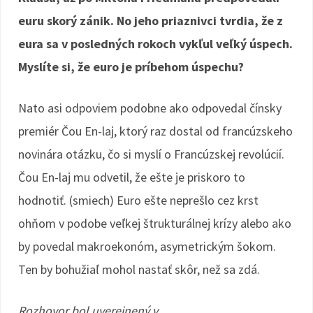
euru skorý zánik. No jeho priaznivci tvrdia, že z
eura sa v posledných rokoch vykľul veľký úspech.
Myslíte si, že euro je príbehom úspechu?
Nato asi odpoviem podobne ako odpovedal čínsky
premiér Čou En-laj, ktorý raz dostal od francúzskeho
novinára otázku, čo si myslí o Francúzskej revolúcií.
Čou En-laj mu odvetil, že ešte je priskoro to
hodnotiť. (smiech) Euro ešte neprešlo cez krst
ohňom v podobe veľkej štrukturálnej krízy alebo ako
by povedal makroekonóm, asymetrickým šokom.
Ten by bohužiaľ mohol nastať skôr, než sa zdá.
Rozhovor bol uverejnený v