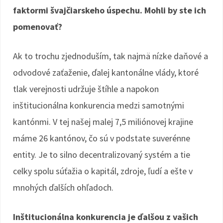
faktormi švajčiarskeho úspechu. Mohli by ste ich
pomenovať?
Ak to trochu zjednoduším, tak najmä nízke daňové a
odvodové zaťaženie, ďalej kantonálne vlády, ktoré
tlak verejnosti udržuje štíhle a napokon
inštitucionálna konkurencia medzi samotnými
kantónmi. V tej našej malej 7,5 miliónovej krajine
máme 26 kantónov, čo sú v podstate suverénne
entity. Je to silno decentralizovaný systém a tie
celky spolu súťažia o kapitál, zdroje, ľudí a ešte v
mnohých ďalších ohľadoch.
Inštitucionálna konkurencia je ďalšou z vašich