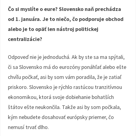
Čo si myslíte o eure? Slovensko naň prechádza
od 1. januára. Je to niečo, čo podporuje obchod
alebo je to opäť len nástroj politickej
centralizácie?
Odpoveď nie je jednoduchá. Ak by ste sa ma spýtali,
či sa Slovensko má do eurozóny ponáhľať alebo ešte
chvíľu počkať, asi by som vám poradila, že je zatiaľ
priskoro. Slovensko je rýchlo rastúcou tranzitívnou
ekonomikou, ktorá svoje dobiehanie bohatších
štátov ešte neukončila. Takže asi by som počkala,
kým nebudete dosahovať európsky priemer, čo
nemusí trvať dlho.