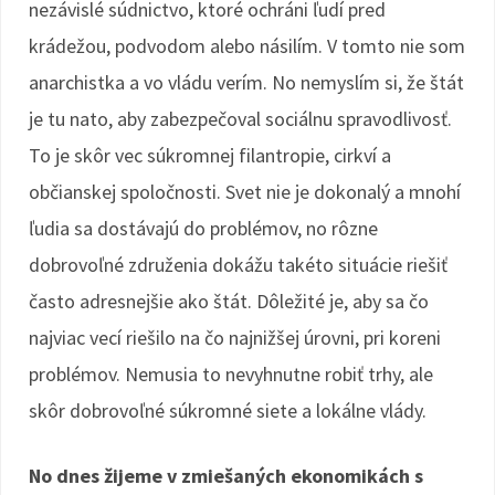
nezávislé súdnictvo, ktoré ochráni ľudí pred
krádežou, podvodom alebo násilím. V tomto nie som
anarchistka a vo vládu verím. No nemyslím si, že štát
je tu nato, aby zabezpečoval sociálnu spravodlivosť.
To je skôr vec súkromnej filantropie, cirkví a
občianskej spoločnosti. Svet nie je dokonalý a mnohí
ľudia sa dostávajú do problémov, no rôzne
dobrovoľné združenia dokážu takéto situácie riešiť
často adresnejšie ako štát. Dôležité je, aby sa čo
najviac vecí riešilo na čo najnižšej úrovni, pri koreni
problémov. Nemusia to nevyhnutne robiť trhy, ale
skôr dobrovoľné súkromné siete a lokálne vlády.
No dnes žijeme v zmiešaných ekonomikách s