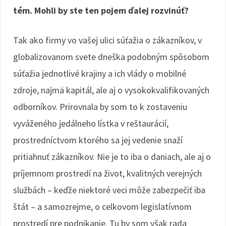
tém. Mohli by ste ten pojem ďalej rozvinúť?
Tak ako firmy vo vašej ulici súťažia o zákazníkov, v
globalizovanom svete dneška podobným spôsobom
súťažia jednotlivé krajiny a ich vlády o mobilné
zdroje, najmä kapitál, ale aj o vysokokvalifikovaných
odborníkov. Prirovnala by som to k zostaveniu
vyváženého jedálneho lístka v reštaurácií,
prostredníctvom ktorého sa jej vedenie snaží
pritiahnuť zákazníkov. Nie je to iba o daniach, ale aj o
príjemnom prostredí na život, kvalitných verejných
službách – keďže niektoré veci môže zabezpečiť iba
štát – a samozrejme, o celkovom legislatívnom
prostredí pre podnikanie. Tu by som však rada