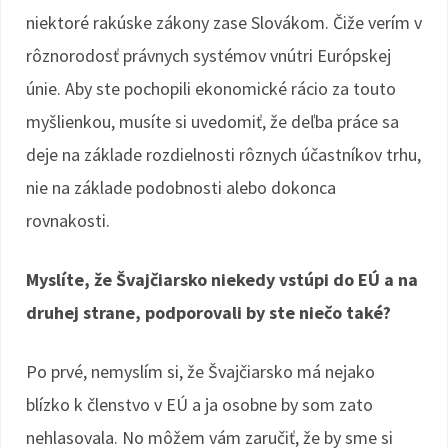
niektoré rakúske zákony zase Slovákom. Čiže verím v
rôznorodosť právnych systémov vnútri Európskej
únie. Aby ste pochopili ekonomické rácio za touto
myšlienkou, musíte si uvedomiť, že deľba práce sa
deje na základe rozdielnosti rôznych účastníkov trhu,
nie na základe podobnosti alebo dokonca
rovnakosti.
Myslíte, že Švajčiarsko niekedy vstúpi do EÚ a na
druhej strane, podporovali by ste niečo také?
Po prvé, nemyslím si, že Švajčiarsko má nejako
blízko k členstvo v EÚ a ja osobne by som zato
nehlasovala. No môžem vám zaručiť, že by sme si