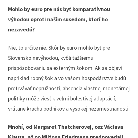
Mohlo by euro pre nás byť komparatívnou
výhodou oproti naším susedom, ktorí ho
nezavedú?
Nie, to určite nie. Skôr by euro mohlo byť pre
Slovensko nevýhodou, kvôli ťažšiemu
prispôsobovaniu sa externým šokom. Ak sa objaví
napríklad ropný šok a vo vašom hospodárstve budú
pretrvávať nepružnosti, absencia vlastnej monetárnej
politiky môže viesť k veľmi bolestivej adaptácií,
vrátane krachu podnikov a vysokej nezamestnanosti.
Mnohí, od Margaret Thatcherovej, cez Václava
Klausa, až po Miltona Friedmana predpovedali