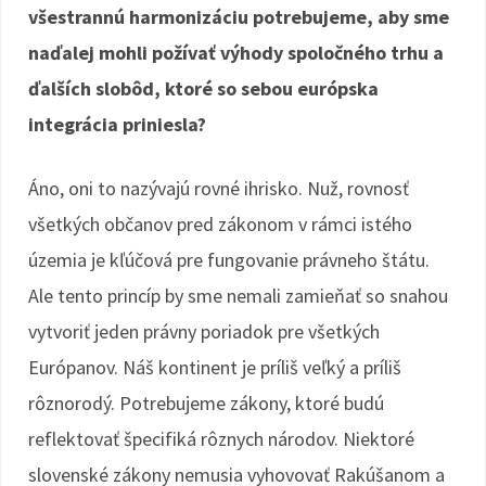
všestrannú harmonizáciu potrebujeme, aby sme
naďalej mohli požívať výhody spoločného trhu a
ďalších slobôd, ktoré so sebou európska
integrácia priniesla?
Áno, oni to nazývajú rovné ihrisko. Nuž, rovnosť
všetkých občanov pred zákonom v rámci istého
územia je kľúčová pre fungovanie právneho štátu.
Ale tento princíp by sme nemali zamieňať so snahou
vytvoriť jeden právny poriadok pre všetkých
Európanov. Náš kontinent je príliš veľký a príliš
rôznorodý. Potrebujeme zákony, ktoré budú
reflektovať špecifiká rôznych národov. Niektoré
slovenské zákony nemusia vyhovovať Rakúšanom a