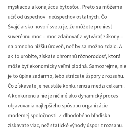
mysliacou a konajúcou bytosťou. Preto sa môžeme
učiť od úspechov i neúspechov ostatných. Čo
Švajčiarsko hovorí svetu je, že môžete preniesť
suverénnu moc – moc zdaňovať a vytvárať zákony –
na omnoho nižšiu úroveň, než by sa možno zdalo. A
ak to urobíte, získate ohromnú rôznorodosť, ktorá
môže byť ekonomicky veľmi plodná. Samozrejme, nie
je to úplne zadarmo, lebo strácate úspory z rozsahu.
Čo získavate je neustále konkurencia medzi celkami.
A konkurencia nie je nič iné ako dynamický proces
objavovania najlepšieho spôsobu organizácie
modernej spoločnosti. Z dlhodobého hľadiska
získavate viac, než statické výhody úspor z rozsahu.