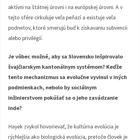
aktívni na štátnej úrovni i na európskej úrovni. A v
tejto sfére cirkuluje veľa peňazí a existuje veľa
podnetov, ktoré smerujú buď k získavaniu subvencii
alebo privilégií.
Je vôbec možné, aby sa Slovensko inšpirovalo
švajčiarskym kantonálnym systémom? Keďže
tento mechanizmus sa evolučne vyvinul v iných
podmienkach, nebolo by sociálnym
inžinierstvom pokúšať sa o jeho zavádzanie
inde?
Hayek zvykol hovorievať, že kultúrna evolúcia je
rýchlejšia ako biologická evolúcia, pretože človek je