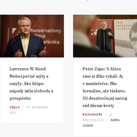
Lawrence W. Reed:
Peter Zajac: S Altou
Nebezpečné mýty a
sme si dlho vykali. Aj
omyly: Ako hlúpe
v manželstve. Nie
nápady ničia slobodu a
formálne, ale láskavo.
prosperitu
Už desaťročia jej naozaj
rád dávam kvety
CEQLS
29. NOVEMBRA
2025
ROZHOVORY
21.
AUGUSTA 2025
KAROL
SUDOR