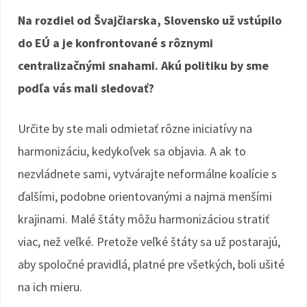
Na rozdiel od Švajčiarska, Slovensko už vstúpilo
do EÚ a je konfrontované s rôznymi
centralizačnými snahami. Akú politiku by sme
podľa vás mali sledovať?
Určite by ste mali odmietať rôzne iniciatívy na
harmonizáciu, kedykoľvek sa objavia. A ak to
nezvládnete sami, vytvárajte neformálne koalície s
ďalšími, podobne orientovanými a najmä menšími
krajinami. Malé štáty môžu harmonizáciou stratiť
viac, než veľké. Pretože veľké štáty sa už postarajú,
aby spoločné pravidlá, platné pre všetkých, boli ušité
na ich mieru.