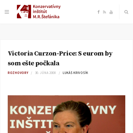
F
R
Y
a
S
o
c
S
u
Victoria Curzon-Price: S eurom by
e
T
som ešte počkala
b
u
ROZHOVORY
30. JÚNA 2008
LUKÁŠ KRIVOŠÍK
o
b
o
e
k