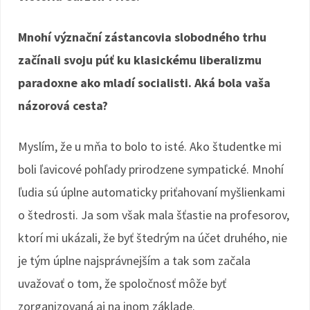
Mnohí význační zástancovia slobodného trhu
začínali svoju púť ku klasickému liberalizmu
paradoxne ako mladí socialisti. Aká bola vaša
názorová cesta?
Myslím, že u mňa to bolo to isté. Ako študentke mi
boli ľavicové pohľady prirodzene sympatické. Mnohí
ľudia sú úplne automaticky priťahovaní myšlienkami
o štedrosti. Ja som však mala šťastie na profesorov,
ktorí mi ukázali, že byť štedrým na účet druhého, nie
je tým úplne najsprávnejším a tak som začala
uvažovať o tom, že spoločnosť môže byť
zorganizovaná aj na inom základe.