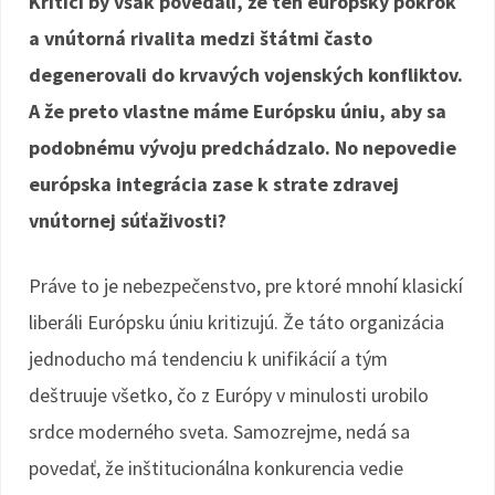
Kritici by však povedali, že ten európsky pokrok
a vnútorná rivalita medzi štátmi často
degenerovali do krvavých vojenských konfliktov.
A že preto vlastne máme Európsku úniu, aby sa
podobnému vývoju predchádzalo. No nepovedie
európska integrácia zase k strate zdravej
vnútornej súťaživosti?
Práve to je nebezpečenstvo, pre ktoré mnohí klasickí
liberáli Európsku úniu kritizujú. Že táto organizácia
jednoducho má tendenciu k unifikácií a tým
deštruuje všetko, čo z Európy v minulosti urobilo
srdce moderného sveta. Samozrejme, nedá sa
povedať, že inštitucionálna konkurencia vedie