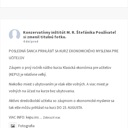
Konzervatívny inštitút M. R. Štefánika
Používateľ
si zmenil titulnú fotku.
4 dní pred
POSLEDNÁ ŠANCA PRIHLÁSIŤ SA KURZ EKONOMICKÉHO MYSLENIA PRE
UČITEĽOV
Záujem o prvý ročník nášho kurzu Klasická ekonómia pre učiteľov
(KEPU) je relatívne veľký.
Niekoľko miest s ubytovaním je však ešte voľných. A viac miest je
voľných na účasť na kurze bez ubytovania.
Aktívni stredoškolskí učitelia so záujmom o ekonomické myslenie sa
tak ešte môžu prihlásiť na kurz DO 23. AUGUSTA.
VIAC INFO:
kepu.ins
...
Zobraziť viac
Fotografia