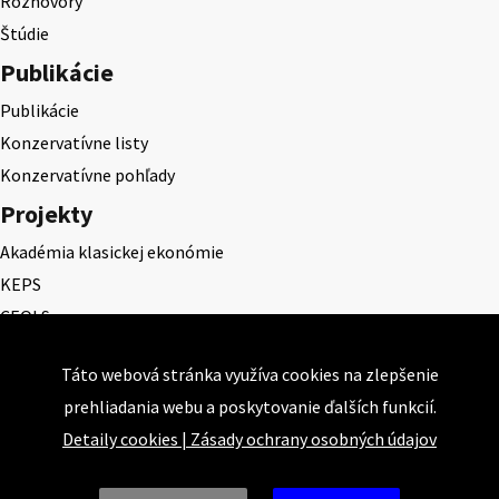
Rozhovory
Štúdie
Publikácie
Publikácie
Konzervatívne listy
Konzervatívne pohľady
Projekty
Akadémia klasickej ekonómie
KEPS
CEQLS
Cena Dominika Tatarku
Táto webová stránka využíva cookies na zlepšenie
Cena Ernesta Valka
prehliadania webu a poskytovanie ďalších funkcií.
Študentská esej
Detaily cookies
|
Zásady ochrany osobných údajov
Deň daňového odbremenenia