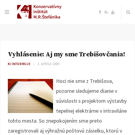
F
R
Y
a
S
o
c
S
u
Vyhlásenie: Aj my sme Trebišovčania!
e
T
KI INFORMUJE
3. APRÍLA 2009
b
u
Hoci nie sme z Trebišova,
o
b
pozorne sledujeme dianie v
súvislosti s projektom výstavby
o
e
tepelnej elektrárne v intraviláne
k
tohto mesta. So znepokojením sme preto
zaregistrovali aj výhražnú poštovú zásielku, ktorú v