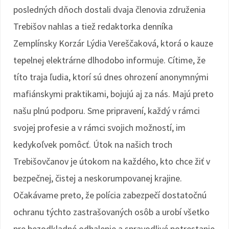
posledných dňoch dostali dvaja členovia združenia
Trebišov nahlas a tiež redaktorka denníka
Zemplínsky Korzár Lýdia Vereščaková, ktorá o kauze
tepelnej elektrárne dlhodobo informuje. Cítime, že
títo traja ľudia, ktorí sú dnes ohrození anonymnými
mafiánskymi praktikami, bojujú aj za nás. Majú preto
našu plnú podporu. Sme pripravení, každý v rámci
svojej profesie a v rámci svojich možností, im
kedykoľvek pomôcť. Útok na našich troch
Trebišovčanov je útokom na každého, kto chce žiť v
bezpečnej, čistej a neskorumpovanej krajine.
Očakávame preto, že polícia zabezpečí dostatočnú
ochranu týchto zastrašovaných osôb a urobí všetko
pre bezodkladné odhalenie a spravodlivé potrestanie