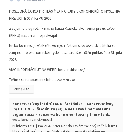
POSLEDNÁ ŠANCA PRIHLÁSIŤ SA NA KURZ EKONOMICKÉHO MYSLENIA
PRE UČITEĽOV: KEPU 2026
Záujem o prvý ročník nášho kurzu Klasická ekonómia pre učiteľov
(KEPU) nás príjemne prekvapil.
Niekoľko miest je však ešte voľných. Aktívni stredoškolskí učitelia so
záujmom o ekonomické myslenie sa tak ešte môžu prihlásiť do 31. júla
2026.
VIAC INFORMÁCIÍ JE NA WEBE:
kepu.institute.sk/
Tešíme sa na spustenie toht
...
Zobraziť viac
Zistiť viac
Konzervatívny inštitút M. R. Štefánika – Konzervatívny
inštitút M. R. Štefánika (KI) je nezisková mimovládna
organizácia – konzervatívne orientovaný think-tank.
www.konzervativizmus.sk
KI informuje 1. júna 2026 Peter Gonda Otvárame prvý ročník kurzu
Klasická ekonómia pre učiteľov # ekonómia # vzdelávanie