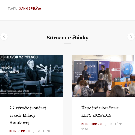
TAGY:
SAMOSPRÁVA
Súvisiace články
76. výročie justičnej
Úspešné ukončenie
vraždy Milady
KEPS 2025/2026
Horákovej
KI INFORMUJE
26. JÚNA
2026
KI INFORMUJE
26. JÚNA