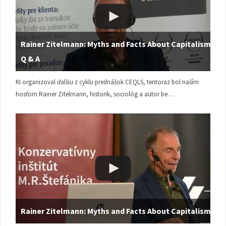
Rainer Zitelmann: Myths and Facts About Capitalism |
Q & A
KI organizoval ďalšiu z cyklu prednášok CEQLS, tentoraz bol naším
hosťom Rainer Zitelmann, historik, sociológ a autor be…
Rainer Zitelmann: Myths and Facts About Capitalism