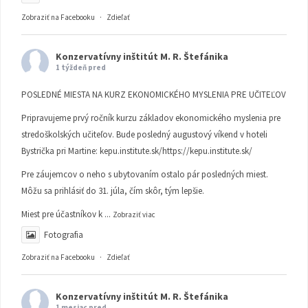
Zobraziť na Facebooku
·
Zdieľať
Konzervatívny inštitút M. R. Štefánika
1 týždeň pred
POSLEDNÉ MIESTA NA KURZ EKONOMICKÉHO MYSLENIA PRE UČITEĽOV
Pripravujeme prvý ročník kurzu základov ekonomického myslenia pre
stredoškolských učiteľov. Bude posledný augustový víkend v hoteli
Bystrička pri Martine:
kepu.institute.sk/https://kepu.institute.sk/
Pre záujemcov o neho s ubytovaním ostalo pár posledných miest.
Môžu sa prihlásiť do 31. júla, čím skôr, tým lepšie.
Miest pre účastníkov k
...
Zobraziť viac
Fotografia
Zobraziť na Facebooku
·
Zdieľať
Konzervatívny inštitút M. R. Štefánika
1 mesiac pred