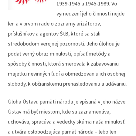
1939-1945 a 1945-1989. Vo
vymedzení jeho činnosti nejde
len a v prvom rade o zoznamy arizátorov,
príslušníkov a agentov ŠtB, ktoré sa stali
stredobodom verejnej pozornosti. Jeho úlohou je
podať verný obraz minulosti, opísať metódy a
spôsoby činnosti, ktorá smerovala k zabavovaniu
majetku nevinných ľudí a obmedzovaniu ich osobnej
slobody, k občianskemu prenasledovaniu a udávaniu.
Úloha Ústavu pamäti národa je vpísaná v jeho názve.
Ústav má byť miestom, kde sa zaznamenáva,
uchováva, spracúva a vedecky skúma naša minulosť
a utvára oslobodzujúca pamäť národa – lebo len