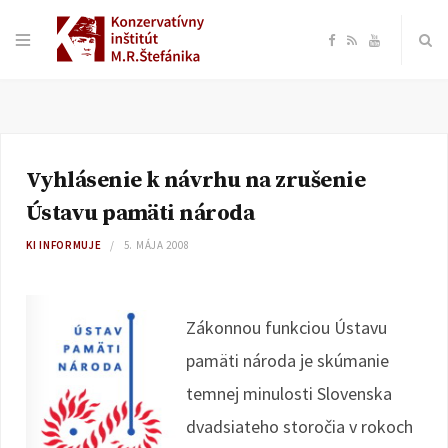
F
R
Y
a
S
o
c
S
u
Vyhlásenie k návrhu na zrušenie
e
T
Ústavu pamäti národa
b
u
KI INFORMUJE
5. MÁJA 2008
o
b
Zákonnou funkciou Ústavu
o
e
pamäti národa je skúmanie
k
temnej minulosti Slovenska
dvadsiateho storočia v rokoch