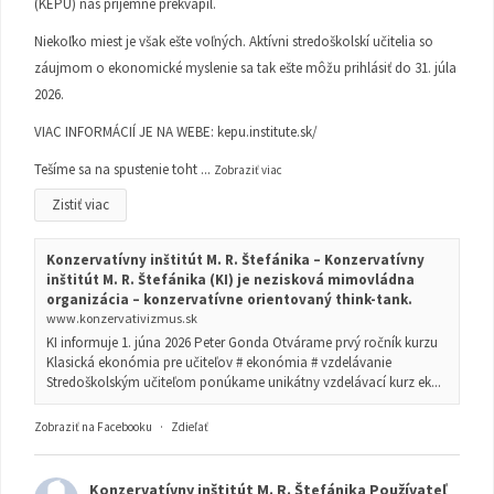
(KEPU) nás príjemne prekvapil.
Niekoľko miest je však ešte voľných. Aktívni stredoškolskí učitelia so
záujmom o ekonomické myslenie sa tak ešte môžu prihlásiť do 31. júla
2026.
VIAC INFORMÁCIÍ JE NA WEBE:
kepu.institute.sk/
Tešíme sa na spustenie toht
...
Zobraziť viac
Zistiť viac
Konzervatívny inštitút M. R. Štefánika – Konzervatívny
inštitút M. R. Štefánika (KI) je nezisková mimovládna
organizácia – konzervatívne orientovaný think-tank.
www.konzervativizmus.sk
KI informuje 1. júna 2026 Peter Gonda Otvárame prvý ročník kurzu
Klasická ekonómia pre učiteľov # ekonómia # vzdelávanie
Stredoškolským učiteľom ponúkame unikátny vzdelávací kurz ek...
Zobraziť na Facebooku
·
Zdieľať
Konzervatívny inštitút M. R. Štefánika
Používateľ