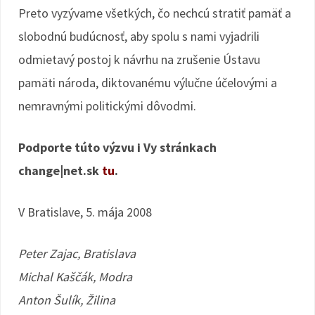
Preto vyzývame všetkých, čo nechcú stratiť pamäť a
slobodnú budúcnosť, aby spolu s nami vyjadrili
odmietavý postoj k návrhu na zrušenie Ústavu
pamäti národa, diktovanému výlučne účelovými a
nemravnými politickými dôvodmi.
Podporte túto výzvu i Vy stránkach
change|net.sk
tu
.
V Bratislave, 5. mája 2008
Peter Zajac, Bratislava
Michal Kaščák, Modra
Anton Šulík, Žilina