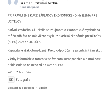
si zmenil titulnú fotku.
1 mesiac pred
PRIPRAVILI SME KURZ ZÁKLADOV EKONOMICKÉHO MYSLENIA PRE
UČITEĽOV
Aktívni stredoškolskí učitelia so záujmom o ekonomické myslenie sa
môžu prihlásiť na náš víkendový kurz Klasická ekonómia pre učiteľov
(KEPU) 2026 do 31. JÚLA.
Kapacita je však obmedzená. Preto odporúčame sa prihlásiť čím skôr.
Všetky informácie o tomto vzdelávacom kurze pre nich a o možnosti
prihlásenia sa na neho sú na webe KEPU:
kep
...
Zobraziť viac
Fotografia
Zobraziť na Facebooku
·
Zdieľať