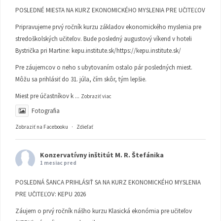
POSLEDNÉ MIESTA NA KURZ EKONOMICKÉHO MYSLENIA PRE UČITEĽOV
Pripravujeme prvý ročník kurzu základov ekonomického myslenia pre
stredoškolských učiteľov. Bude posledný augustový víkend v hoteli
Bystrička pri Martine:
kepu.institute.sk/https://kepu.institute.sk/
Pre záujemcov o neho s ubytovaním ostalo pár posledných miest.
Môžu sa prihlásiť do 31. júla, čím skôr, tým lepšie.
Miest pre účastníkov k
...
Zobraziť viac
Fotografia
Zobraziť na Facebooku
·
Zdieľať
Konzervatívny inštitút M. R. Štefánika
1 mesiac pred
POSLEDNÁ ŠANCA PRIHLÁSIŤ SA NA KURZ EKONOMICKÉHO MYSLENIA
PRE UČITEĽOV: KEPU 2026
Záujem o prvý ročník nášho kurzu Klasická ekonómia pre učiteľov