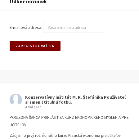
Odber noviniek
E-mailová adresa:
Konzervatívny inštitút M. R. Štefánika
Používateľ
si zmenil titulnú fotku.
4 dní pred
POSLEDNÁ ŠANCA PRIHLÁSIŤ SA KURZ EKONOMICKÉHO MYSLENIA PRE
UČITEĽOV
Záujem o prvý ročník nášho kurzu Klasická ekonómia pre učiteľov