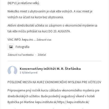
(KEPU) je relatívne veľký.
Niekoľko miest s ubytovaním je však ešte voľných. A viac miest je
voľných na účasť na kurze bez ubytovania.
Aktívni stredoškolskí učitelia so záujmom o ekonomické myslenie sa
tak ešte môžu prihlásiť na kurz DO 23. AUGUSTA.
VIAC INFO:
kepu.ins
...
Zobraziť viac
Fotografia
Zobraziť na Facebooku
·
Zdieľať
Konzervatívny inštitút M. R. Štefánika
1 týždeň pred
POSLEDNÉ MIESTA NA KURZ EKONOMICKÉHO MYSLENIA PRE UČITEĽOV
Pripravujeme prvý ročník kurzu základov ekonomického myslenia pre
stredoškolských učiteľov. Bude posledný augustový víkend v hoteli
Bystrička pri Martine:
kepu.institute.sk/https://kepu.institute.sk/