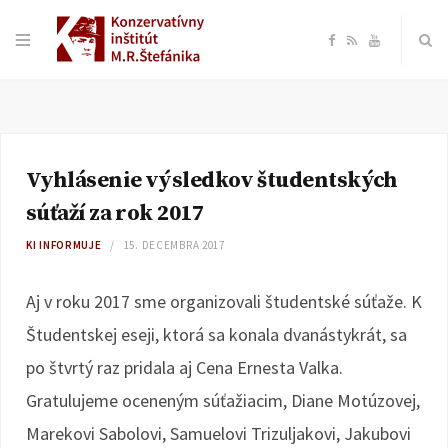
F
R
Y
a
S
o
c
S
u
Vyhlásenie výsledkov študentských
e
T
súťaží za rok 2017
b
u
KI INFORMUJE
15. DECEMBRA 2017
o
b
Aj v roku 2017 sme organizovali študentské súťaže. K
Študentskej eseji, ktorá sa konala dvanástykrát, sa
o
e
po štvrtý raz pridala aj Cena Ernesta Valka.
k
Gratulujeme oceneným súťažiacim, Diane Motúzovej,
Marekovi Sabolovi, Samuelovi Trizuljakovi, Jakubovi