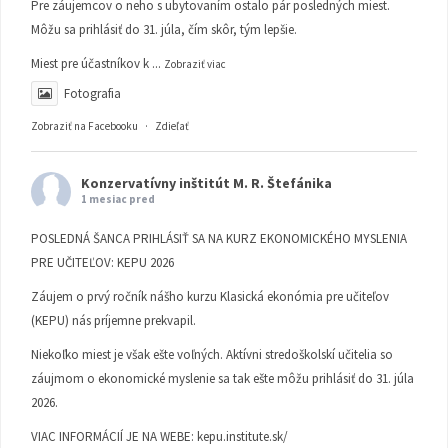
Pre záujemcov o neho s ubytovaním ostalo pár posledných miest.
Môžu sa prihlásiť do 31. júla, čím skôr, tým lepšie.
Miest pre účastníkov k
...
Zobraziť viac
Fotografia
Zobraziť na Facebooku
·
Zdieľať
Konzervatívny inštitút M. R. Štefánika
1 mesiac pred
POSLEDNÁ ŠANCA PRIHLÁSIŤ SA NA KURZ EKONOMICKÉHO MYSLENIA
PRE UČITEĽOV: KEPU 2026
Záujem o prvý ročník nášho kurzu Klasická ekonómia pre učiteľov
(KEPU) nás príjemne prekvapil.
Niekoľko miest je však ešte voľných. Aktívni stredoškolskí učitelia so
záujmom o ekonomické myslenie sa tak ešte môžu prihlásiť do 31. júla
2026.
VIAC INFORMÁCIÍ JE NA WEBE:
kepu.institute.sk/