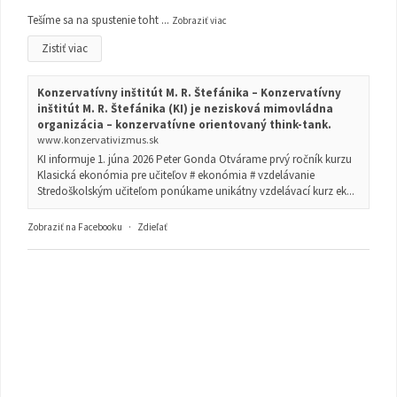
Tešíme sa na spustenie toht
...
Zobraziť viac
Zistiť viac
Konzervatívny inštitút M. R. Štefánika – Konzervatívny
inštitút M. R. Štefánika (KI) je nezisková mimovládna
organizácia – konzervatívne orientovaný think-tank.
www.konzervativizmus.sk
KI informuje 1. júna 2026 Peter Gonda Otvárame prvý ročník kurzu
Klasická ekonómia pre učiteľov # ekonómia # vzdelávanie
Stredoškolským učiteľom ponúkame unikátny vzdelávací kurz ek...
Zobraziť na Facebooku
·
Zdieľať