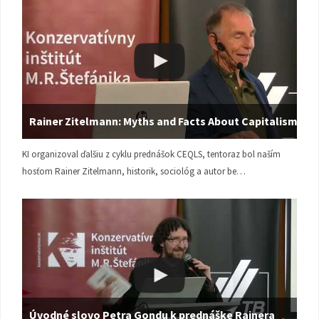
Rainer Zitelmann: Myths and Facts About Capitalism
KI organizoval ďalšiu z cyklu prednášok CEQLS, tentoraz bol naším
hosťom Rainer Zitelmann, historik, sociológ a autor be…
Úvodné slovo Petra Gondu k prednáške Rainera