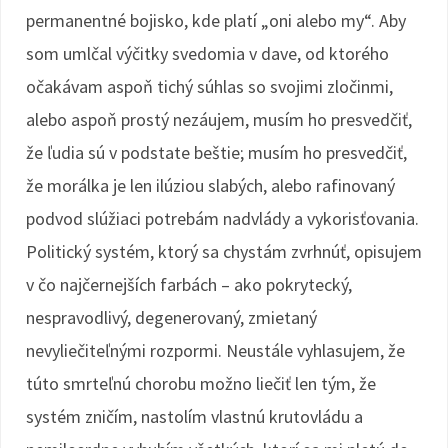
permanentné bojisko, kde platí „oni alebo my“. Aby
som umlčal výčitky svedomia v dave, od ktorého
očakávam aspoň tichý súhlas so svojimi zločinmi,
alebo aspoň prostý nezáujem, musím ho presvedčiť,
že ľudia sú v podstate beštie; musím ho presvedčiť,
že morálka je len ilúziou slabých, alebo rafinovaný
podvod slúžiaci potrebám nadvlády a vykorisťovania.
Politický systém, ktorý sa chystám zvrhnúť, opisujem
v čo najčernejších farbách – ako pokrytecký,
nespravodlivý, degenerovaný, zmietaný
nevyliečiteľnými rozpormi. Neustále vyhlasujem, že
túto smrteľnú chorobu možno liečiť len tým, že
systém zničím, nastolím vlastnú krutovládu a