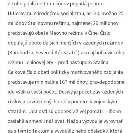
Z toho približne 17 miliónov pripadá priamo
Hitlerovmu národnému socializmu, asi 20, možno 25
miliónov Stalinovmu režimu, najmenej 29 miliónov
predstavujú obete Maovho režimu v Číne. Číslo
dopĺňajú obete ďalších menších vražedných režimov
(Kambodža, Severná Kórea atď.) ako aj boľševického
režimu Leninovej éry – pred nástupom Stalina.
Celkové číslo obetí politicky motivovaného zabíjania
predstavuje minimálne 167 miliónov, pravdepodobne
ide však o väčší počet. Desivý je počet zavraždených
civilov a zavraždených detí v pomere k vojenským
stratám. Udalosti sú dodnes v živej pamäti. Hlboko
zasiahli a zmenili náš svet. Našou výzvou je vyrovnať
sa s týmto faktom a vyvodiť z neho dôsledky, ktoré