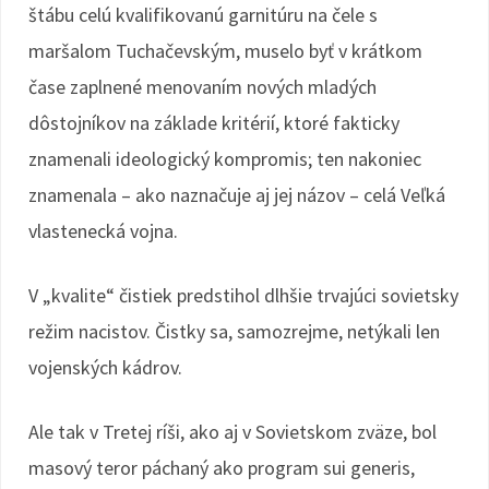
štábu celú kvalifikovanú garnitúru na čele s
maršalom Tuchačevským, muselo byť v krátkom
čase zaplnené menovaním nových mladých
dôstojníkov na základe kritérií, ktoré fakticky
znamenali ideologický kompromis; ten nakoniec
znamenala – ako naznačuje aj jej názov – celá Veľká
vlastenecká vojna.
V „kvalite“ čistiek predstihol dlhšie trvajúci sovietsky
režim nacistov. Čistky sa, samozrejme, netýkali len
vojenských kádrov.
Ale tak v Tretej ríši, ako aj v Sovietskom zväze, bol
masový teror páchaný ako program sui generis,