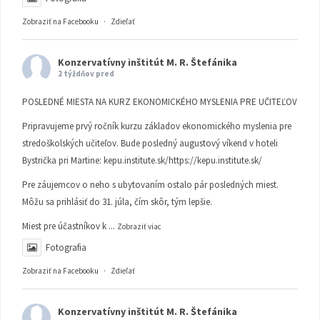
Zobraziť na Facebooku
·
Zdieľať
Konzervatívny inštitút M. R. Štefánika
2 týždňov pred
POSLEDNÉ MIESTA NA KURZ EKONOMICKÉHO MYSLENIA PRE UČITEĽOV
Pripravujeme prvý ročník kurzu základov ekonomického myslenia pre
stredoškolských učiteľov. Bude posledný augustový víkend v hoteli
Bystrička pri Martine:
kepu.institute.sk/https://kepu.institute.sk/
Pre záujemcov o neho s ubytovaním ostalo pár posledných miest.
Môžu sa prihlásiť do 31. júla, čím skôr, tým lepšie.
Miest pre účastníkov k
...
Zobraziť viac
Fotografia
Zobraziť na Facebooku
·
Zdieľať
Konzervatívny inštitút M. R. Štefánika