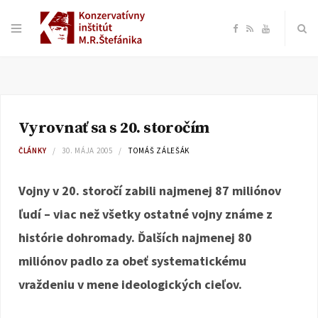
F
R
Y
a
S
o
c
S
u
Vyrovnať sa s 20. storočím
e
T
ČLÁNKY
30. MÁJA 2005
TOMÁŠ ZÁLEŠÁK
b
u
Vojny v 20. storočí zabili najmenej 87 miliónov
o
b
ľudí – viac než všetky ostatné vojny známe z
histórie dohromady. Ďalších najmenej 80
o
e
miliónov padlo za obeť systematickému
k
vraždeniu v mene ideologických cieľov.