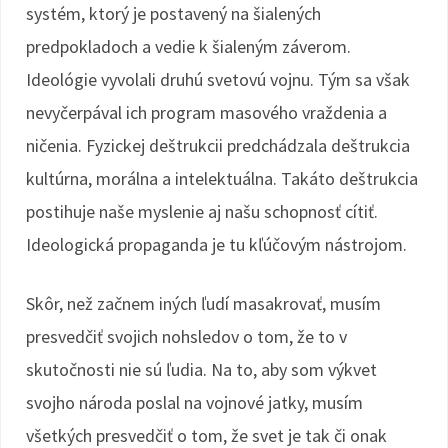
systém, ktorý je postavený na šialených
predpokladoch a vedie k šialeným záverom.
Ideológie vyvolali druhú svetovú vojnu. Tým sa však
nevyčerpával ich program masového vraždenia a
ničenia. Fyzickej deštrukcii predchádzala deštrukcia
kultúrna, morálna a intelektuálna. Takáto deštrukcia
postihuje naše myslenie aj našu schopnosť cítiť.
Ideologická propaganda je tu kľúčovým nástrojom.
Skôr, než začnem iných ľudí masakrovať, musím
presvedčiť svojich nohsledov o tom, že to v
skutočnosti nie sú ľudia. Na to, aby som výkvet
svojho národa poslal na vojnové jatky, musím
všetkých presvedčiť o tom, že svet je tak či onak