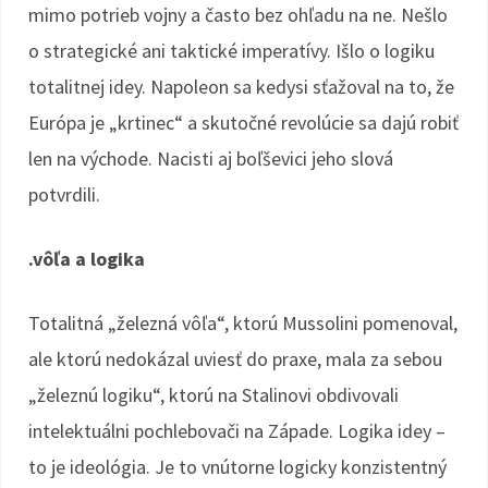
mimo potrieb vojny a často bez ohľadu na ne. Nešlo
o strategické ani taktické imperatívy. Išlo o logiku
totalitnej idey. Napoleon sa kedysi sťažoval na to, že
Európa je „krtinec“ a skutočné revolúcie sa dajú robiť
len na východe. Nacisti aj boľševici jeho slová
potvrdili.
.vôľa a logika
Totalitná „železná vôľa“, ktorú Mussolini pomenoval,
ale ktorú nedokázal uviesť do praxe, mala za sebou
„železnú logiku“, ktorú na Stalinovi obdivovali
intelektuálni pochlebovači na Západe. Logika idey –
to je ideológia. Je to vnútorne logicky konzistentný