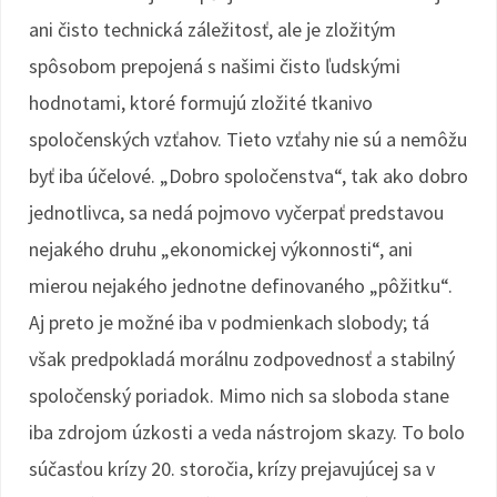
ani čisto technická záležitosť, ale je zložitým
spôsobom prepojená s našimi čisto ľudskými
hodnotami, ktoré formujú zložité tkanivo
spoločenských vzťahov. Tieto vzťahy nie sú a nemôžu
byť iba účelové. „Dobro spoločenstva“, tak ako dobro
jednotlivca, sa nedá pojmovo vyčerpať predstavou
nejakého druhu „ekonomickej výkonnosti“, ani
mierou nejakého jednotne definovaného „pôžitku“.
Aj preto je možné iba v podmienkach slobody; tá
však predpokladá morálnu zodpovednosť a stabilný
spoločenský poriadok. Mimo nich sa sloboda stane
iba zdrojom úzkosti a veda nástrojom skazy. To bolo
súčasťou krízy 20. storočia, krízy prejavujúcej sa v