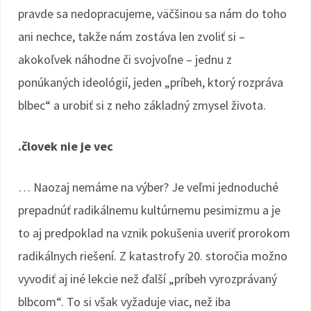
pravde sa nedopracujeme, väčšinou sa nám do toho
ani nechce, takže nám zostáva len zvoliť si –
akokoľvek náhodne či svojvoľne – jednu z
ponúkaných ideológií, jeden „príbeh, ktorý rozpráva
blbec“ a urobiť si z neho základný zmysel života.
.človek nie je vec
… Naozaj nemáme na výber? Je veľmi jednoduché
prepadnúť radikálnemu kultúrnemu pesimizmu a je
to aj predpoklad na vznik pokušenia uveriť prorokom
radikálnych riešení. Z katastrofy 20. storočia možno
vyvodiť aj iné lekcie než ďalší „príbeh vyrozprávaný
blbcom“. To si však vyžaduje viac, než iba