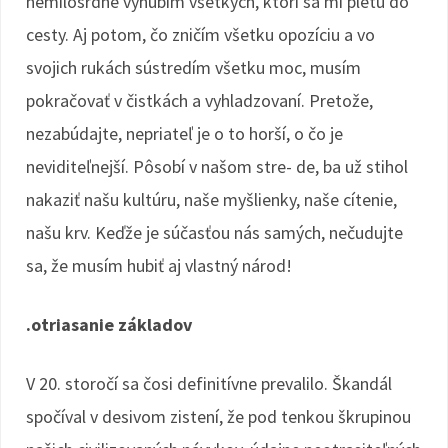
nemilosrdne vyhubím všetkých, ktorí sa mi pletú do
cesty. Aj potom, čo zničím všetku opozíciu a vo
svojich rukách sústredím všetku moc, musím
pokračovať v čistkách a vyhladzovaní. Pretože,
nezabúdajte, nepriateľ je o to horší, o čo je
neviditeľnejší. Pôsobí v našom stre- de, ba už stihol
nakaziť našu kultúru, naše myšlienky, naše cítenie,
našu krv. Keďže je súčasťou nás samých, nečudujte
sa, že musím hubiť aj vlastný národ!
.otriasanie základov
V 20. storočí sa čosi definitívne prevalilo. Škandál
spočíval v desivom zistení, že pod tenkou škrupinou