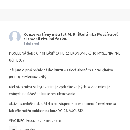
Konzervatívny inštitút M. R. Štefánika
Používateľ
si zmenil titulnú fotku.
5 dní pred
POSLEDNÁ ŠANCA PRIHLÁSIŤ SA KURZ EKONOMICKÉHO MYSLENIA PRE
UČITEĽOV
Záujem o prvý ročník nášho kurzu Klasická ekonómia pre učiteľov
(KEPU) je relatívne veľký.
Niekoľko miest s ubytovaním je však ešte voľných. A viac miest je
voľných na účasť na kurze bez ubytovania.
Aktívni stredoškolskí učitelia so záujmom o ekonomické myslenie sa
tak ešte môžu prihlásiť na kurz DO 23. AUGUSTA.
VIAC INFO:
kepu.ins
...
Zobraziť viac
Fotografia