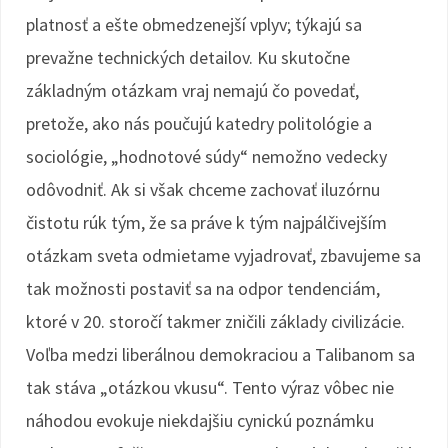
platnosť a ešte obmedzenejší vplyv; týkajú sa
prevažne technických detailov. Ku skutočne
základným otázkam vraj nemajú čo povedať,
pretože, ako nás poučujú katedry politológie a
sociológie, „hodnotové súdy“ nemožno vedecky
odôvodniť. Ak si však chceme zachovať iluzórnu
čistotu rúk tým, že sa práve k tým najpálčivejším
otázkam sveta odmietame vyjadrovať, zbavujeme sa
tak možnosti postaviť sa na odpor tendenciám,
ktoré v 20. storočí takmer zničili základy civilizácie.
Voľba medzi liberálnou demokraciou a Talibanom sa
tak stáva „otázkou vkusu“. Tento výraz vôbec nie
náhodou evokuje niekdajšiu cynickú poznámku