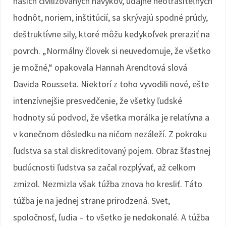
našich civilizovaných návykov, údajne neotrasiteľných
hodnôt, noriem, inštitúcií, sa skrývajú spodné prúdy,
deštruktívne sily, ktoré môžu kedykoľvek preraziť na
povrch. „Normálny človek si neuvedomuje, že všetko
je možné,“ opakovala Hannah Arendtová slová
Davida Rousseta. Niektorí z toho vyvodili nové, ešte
intenzívnejšie presvedčenie, že všetky ľudské
hodnoty sú podvod, že všetka morálka je relatívna a
v konečnom dôsledku na ničom nezáleží. Z pokroku
ľudstva sa stal diskreditovaný pojem. Obraz šťastnej
budúcnosti ľudstva sa začal rozplývať, až celkom
zmizol. Nezmizla však túžba znova ho kresliť. Táto
túžba je na jednej strane prirodzená. Svet,
spoločnosť, ľudia – to všetko je nedokonalé. A túžba