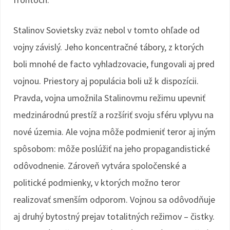
Stalinov Sovietsky zväz nebol v tomto ohľade od
vojny závislý. Jeho koncentračné tábory, z ktorých
boli mnohé de facto vyhladzovacie, fungovali aj pred
vojnou. Priestory aj populácia boli už k dispozícii.
Pravda, vojna umožnila Stalinovmu režimu upevniť
medzinárodnú prestíž a rozšíriť svoju sféru vplyvu na
nové územia. Ale vojna môže podmieniť teror aj iným
spôsobom: môže poslúžiť na jeho propagandistické
odôvodnenie. Zároveň vytvára spoločenské a
politické podmienky, v ktorých možno teror
realizovať smenším odporom. Vojnou sa odôvodňuje
aj druhý bytostný prejav totalitných režimov – čistky.