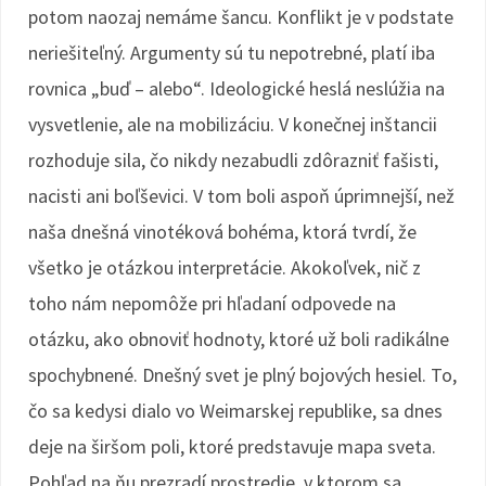
potom naozaj nemáme šancu. Konflikt je v podstate
neriešiteľný. Argumenty sú tu nepotrebné, platí iba
rovnica „buď – alebo“. Ideologické heslá neslúžia na
vysvetlenie, ale na mobilizáciu. V konečnej inštancii
rozhoduje sila, čo nikdy nezabudli zdôrazniť fašisti,
nacisti ani boľševici. V tom boli aspoň úprimnejší, než
naša dnešná vinotéková bohéma, ktorá tvrdí, že
všetko je otázkou interpretácie. Akokoľvek, nič z
toho nám nepomôže pri hľadaní odpovede na
otázku, ako obnoviť hodnoty, ktoré už boli radikálne
spochybnené. Dnešný svet je plný bojových hesiel. To,
čo sa kedysi dialo vo Weimarskej republike, sa dnes
deje na širšom poli, ktoré predstavuje mapa sveta.
Pohľad na ňu prezradí prostredie, v ktorom sa