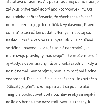
Molotova o fašizme. A v postmodernej demokracii je
zlý vkus práve taký dobrý ako ktorýkoľvek iný. Od
neustáleho zdôrazňovania, že všeobecne záväzná
norma neexistuje, je len krôčik k vyhláseniu „Právo
som ja“. Stačí už len dodať: „Nemysli, nepýtaj sa,
nasleduj ma.“ A kto by sa aj pýtal, ak – už poučený
sociálnou pavedou – vie, že sa nič nedozvie? „Ja
mám svoju pravdu, ty máš svoju“ – to môžem tvrdiť
aj vtedy, ak som žiadny názor preukázateľne nikdy a
na nič nemal. Samozrejme, nemusím mať ani žiadne
vedomosti. Diskusia už nie je zakázaná. Je zbytočná.
Dôležitý je „čin“, rozumej: zaradiť sa pod nejakú
fangľu a pochodovať pod ňou; hlavne aby sa nejaká
našla a v hanbe sme nezostali. Svet je skazený, k