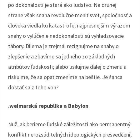
po dokonalosti je stará ako ľudstvo. Na druhej
strane však snaha revolučne meniť svet, spoločnosť a
človeka viedla ku katastrofe; najpresnejším výrazom
snahy o vylúčenie nedokonalosti sú vyhladzovacie
tábory. Dilema je zrejmá: rezignujme na snahy o
zlepšenie a zbavíme sa jedného zo základných
atribútov ľudskosti; alebo usilujme ďalej o zmenu a
riskujme, že sa opäť zmeníme na beštie. Je šanca
dostať sa z toho von?
.weimarská republika a Babylon
Nuž, ak berieme ľudské záležitosti ako permanentný
konflikt nerozsúditeľných ideologických presvedčení,