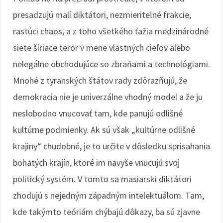
presadzujú malí diktátori, nezmieriteľné frakcie,
rastúci chaos, a z toho všetkého ťažia medzinárodné
siete šíriace teror v mene vlastných cieľov alebo
nelegálne obchodujúce so zbraňami a technológiami.
Mnohé z tyranských štátov rady zdôrazňujú, že
demokracia nie je univerzálne vhodný model a že ju
neslobodno vnucovať tam, kde panujú odlišné
kultúrne podmienky. Ak sú však „kultúrne odlišné
krajiny“ chudobné, je to určite v dôsledku sprisahania
bohatých krajín, ktoré im navyše vnucujú svoj
politický systém. V tomto sa mäsiarski diktátori
zhodujú s nejedným západným intelektuálom. Tam,
kde takýmto teóriám chýbajú dôkazy, ba sú zjavne