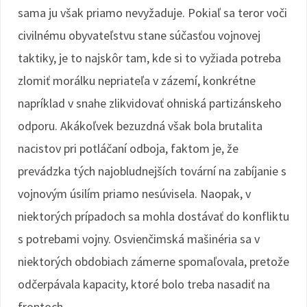
sama ju však priamo nevyžaduje. Pokiaľ sa teror voči
civilnému obyvateľstvu stane súčasťou vojnovej
taktiky, je to najskôr tam, kde si to vyžiada potreba
zlomiť morálku nepriateľa v zázemí, konkrétne
napríklad v snahe zlikvidovať ohniská partizánskeho
odporu. Akákoľvek bezuzdná však bola brutalita
nacistov pri potláčaní odboja, faktom je, že
prevádzka tých najobludnejších tovární na zabíjanie s
vojnovým úsilím priamo nesúvisela. Naopak, v
niektorých prípadoch sa mohla dostávať do konfliktu
s potrebami vojny. Osvienčimská mašinéria sa v
niektorých obdobiach zámerne spomaľovala, pretože
odčerpávala kapacity, ktoré bolo treba nasadiť na
frontoch.