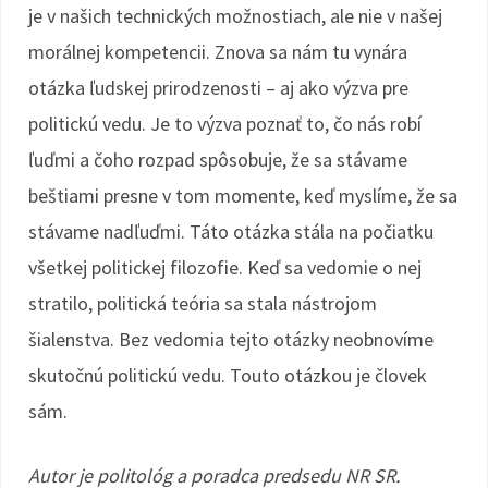
je v našich technických možnostiach, ale nie v našej
morálnej kompetencii. Znova sa nám tu vynára
otázka ľudskej prirodzenosti – aj ako výzva pre
politickú vedu. Je to výzva poznať to, čo nás robí
ľuďmi a čoho rozpad spôsobuje, že sa stávame
beštiami presne v tom momente, keď myslíme, že sa
stávame nadľuďmi. Táto otázka stála na počiatku
všetkej politickej filozofie. Keď sa vedomie o nej
stratilo, politická teória sa stala nástrojom
šialenstva. Bez vedomia tejto otázky neobnovíme
skutočnú politickú vedu. Touto otázkou je človek
sám.
Autor je politológ a poradca predsedu NR SR.