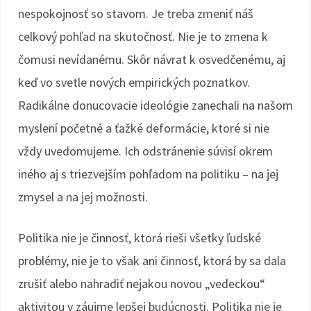
nespokojnosť so stavom. Je treba zmeniť náš
celkový pohľad na skutočnosť. Nie je to zmena k
čomusi nevídanému. Skôr návrat k osvedčenému, aj
keď vo svetle nových empirických poznatkov.
Radikálne donucovacie ideológie zanechali na našom
myslení početné a ťažké deformácie, ktoré si nie
vždy uvedomujeme. Ich odstránenie súvisí okrem
iného aj s triezvejším pohľadom na politiku – na jej
zmysel a na jej možnosti.
Politika nie je činnosť, ktorá rieši všetky ľudské
problémy, nie je to však ani činnosť, ktorá by sa dala
zrušiť alebo nahradiť nejakou novou „vedeckou“
aktivitou v záujme lepšej budúcnosti. Politika nie je