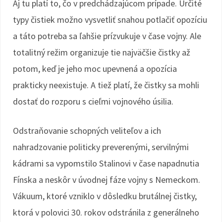
Aj tu platí to, čo v predchádzajúcom prípade. Určité
typy čistiek možno vysvetliť snahou potlačiť opozíciu
a táto potreba sa ľahšie prízvukuje v čase vojny. Ale
totalitný režim organizuje tie najväčšie čistky až
potom, keď je jeho moc upevnená a opozícia
prakticky neexistuje. A tiež platí, že čistky sa mohli
dostať do rozporu s cieľmi vojnového úsilia.
Odstraňovanie schopných veliteľov a ich
nahradzovanie politicky preverenými, servilnými
kádrami sa vypomstilo Stalinovi v čase napadnutia
Fínska a neskôr v úvodnej fáze vojny s Nemeckom.
Vákuum, ktoré vzniklo v dôsledku brutálnej čistky,
ktorá v polovici 30. rokov odstránila z generálneho