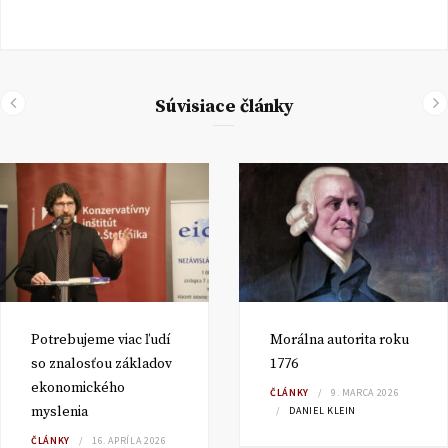
Súvisiace články
Potrebujeme viac ľudí
Morálna autorita roku
so znalosťou základov
1776
ekonomického
ČLÁNKY
9. MARCA 2026
myslenia
DANIEL KLEIN
ČLÁNKY
16. APRÍLA 2026