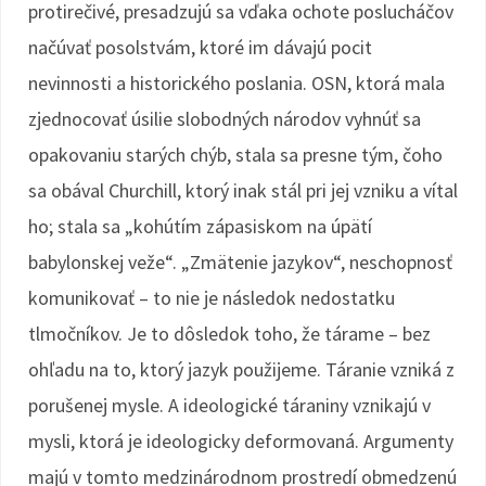
protirečivé, presadzujú sa vďaka ochote poslucháčov
načúvať posolstvám, ktoré im dávajú pocit
nevinnosti a historického poslania. OSN, ktorá mala
zjednocovať úsilie slobodných národov vyhnúť sa
opakovaniu starých chýb, stala sa presne tým, čoho
sa obával Churchill, ktorý inak stál pri jej vzniku a vítal
ho; stala sa „kohútím zápasiskom na úpätí
babylonskej veže“. „Zmätenie jazykov“, neschopnosť
komunikovať – to nie je následok nedostatku
tlmočníkov. Je to dôsledok toho, že tárame – bez
ohľadu na to, ktorý jazyk použijeme. Táranie vzniká z
porušenej mysle. A ideologické táraniny vznikajú v
mysli, ktorá je ideologicky deformovaná. Argumenty
majú v tomto medzinárodnom prostredí obmedzenú