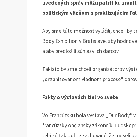
uvedených správ môžu patriť ku zrani
politickým väzňom a praktizujúcim Fa
Aby sme túto možnosť vylúčili, chceli by
Body Exhibition v Bratislave, aby hodnove
a aby predložili súhlasy ich darcov.
Takisto by sme chceli organizátorov výst
„organizovanom vládnom procese“ darova
Fakty o výstavách tiel vo svete
Vo Francúzsku bola výstava „Our Body“ v
francúzsky občiansky zákonník. Ľudskopr
telá sú tak dobre zachované, že museli by