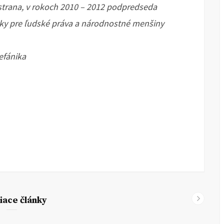
strana, v rokoch 2010 – 2012 podpredseda
iky pre ľudské práva a národnostné menšiny
tefánika
iace články