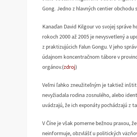
Gong. Jedno z hlavných centier obchodu s 
Kanaďan David Kilgour vo svojej správe hov
rokoch 2000 až 2005 je nevysvetlený a up
z praktizujúcich Falun Gongu. V jeho správ
údajnom koncentračnom tábore v provinc
orgánov.(
zdroj
)
Veľmi ľahko zneužiteľným je taktiež inštit
nevyžiadala rodina zosnulého, alebo iden
uvádzajú, že ich exponáty pochádzajú z ta
V Číne je však pomerne bežnou praxou, že
neinformuje, obzvlášť u politických väzňo