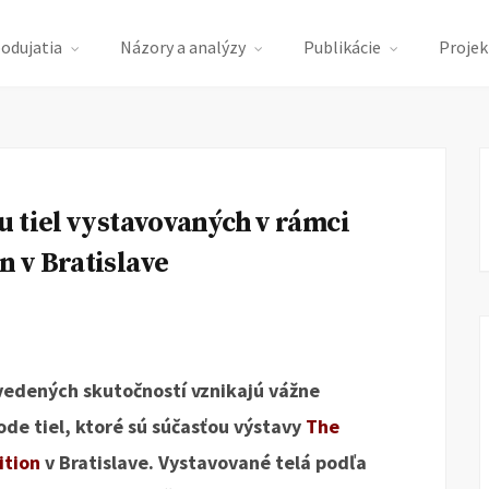
podujatia
Názory a analýzy
Publikácie
Projek
 tiel vystavovaných v rámci
 v Bratislave
vedených skutočností vznikajú vážne
de tiel, ktoré sú súčasťou výstavy
The
ition
v Bratislave. Vystavované telá podľa