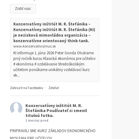
Zistiť viac
Konzervatívny inštitút M. R. Štefánika –
Konzervatívny inštitút M. R. Štefánika (KI)
je nezisková mimovládna organizácia –
konzervatívne orientovaný think-tank.
www.konzervativizmus.sk
KI informuje 1. júna 2026 Peter Gonda Otvárame
prvý ročník kurzu Klasická ekonómia pre učiteľov
# ekonómia # vzdelávanie Stredoškolským
učiteľom ponúkame unikátny vzdelávací kurz
ek...
Zobraziť na Facebooku
·
Zdieľať
Konzervatívny inštitút M. R.
Štefánika
Používateľ si zmenil
titulnú fotku.
1 mesiac pred
PRIPRAVILI SME KURZ ZÁKLADOV EKONOMICKÉHO
MYSLENIA PRE UČITEĽOV