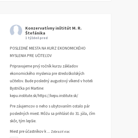
Konzervatívny inštitút M. R.
Štefánika
1 týždeň pred
POSLEDNÉ MIESTA NA KURZ EKONOMICKÉHO
MYSLENIA PRE UČITEĽOV
Pripravujeme prvý ročník kurzu základov
ekonomického myslenia pre stredoškolských
učiteľov. Bude posledný augustový víkend v hoteli
Bystrička pri Martine:
kepu.institute.sk/https://kepu.institute.sk/
Pre záujemcov o neho s ubytovaním ostalo pár
posledných miest. Môžu sa prihlásiť do 31. júla, čím
skôr, tým lepšie.
Miest pre účastníkov k
...
Zobraziť viac