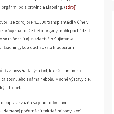
orgánmi bola provincia Liaoning. (
zdroj
)
orí, že zdroj pre 41.500 transplantácii v Číne v
ozorňuje na to, že tieto orgány mohli pochádzať
e sa uvádzajú aj svedectvá o Sujiatun-e,
ii Liaoning, kde dochádzalo k odberom
út tzv. nevyžiadaných tiel, ktoré si po úmrtí
tita zosnulého známa nebola. Mnohé výstavy tiel
kýchto tiel.
 o poprave väzňa sa jeho rodina ani
v. Nemenej početné sú taktiež prípady, keď