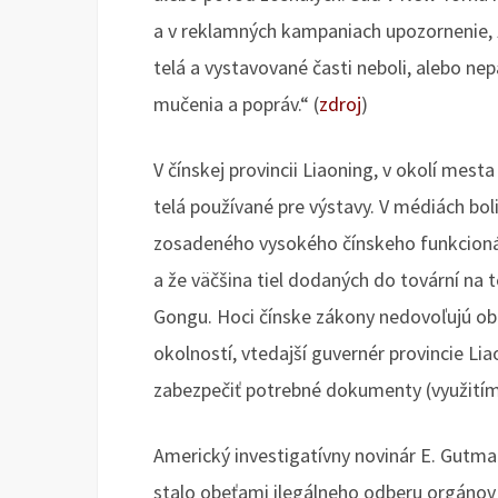
a v reklamných kampaniach upozornenie, že
telá a vystavované časti neboli, alebo ne
mučenia a popráv.“ (
zdroj
)
V čínskej provincii Liaoning, v okolí mest
telá používané pre výstavy. V médiách bo
zosadeného vysokého čínskeho funkcionár
a že väčšina tiel dodaných do tovární na t
Gongu. Hoci čínske zákony nedovoľujú ob
okolností, vtedajší guvernér provincie Liao
zabezpečiť potrebné dokumenty (využitím i
Americký investigatívny novinár E. Gutma
stalo obeťami ilegálneho odberu orgánov 