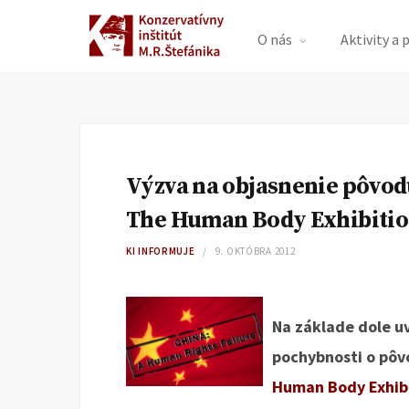
O nás
Aktivity a 
Výzva na objasnenie pôvodu
The Human Body Exhibition
KI INFORMUJE
9. OKTÓBRA 2012
Na základe dole u
pochybnosti o pôvo
Human Body Exhib