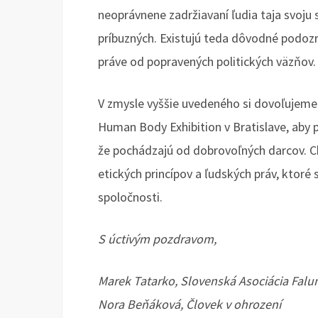
neoprávnene zadržiavaní ľudia taja svoju s
príbuzných. Existujú teda dôvodné podoz
práve od popravených politických väzňov.
V zmysle vyššie uvedeného si dovoľujeme
Human Body Exhibition v Bratislave, aby p
že pochádzajú od dobrovoľných darcov. 
etických princípov a ľudských práv, ktoré
spoločnosti.
S úctivým pozdravom,
Marek Tatarko, Slovenská Asociácia Fal
Nora Beňáková, Človek v ohrození