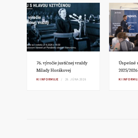
om
76. výročie justičnej vraždy
Úspešné 
Milady Horákovej
2025/2026
RA
KI INFORMUJE
26. JÚNA 2026
KI INFORMU