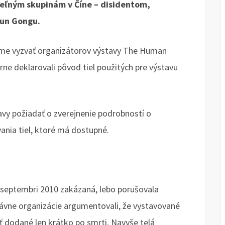
teľným skupinám v Číne – disidentom,
lun Gongu.
 sme vyzvať organizátorov výstavy The Human
rne deklarovali pôvod tiel použitých pre výstavu
avy požiadať o zverejnenie podrobností o
nia tiel, ktoré má dostupné.
 septembri 2010 zakázaná, lebo porušovala
ávne organizácie argumentovali, že vystavované
ť dodané len krátko po smrti. Navyše telá