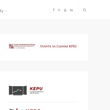
F
R
Y
L
ty
a
S
o
i
c
S
u
n
e
T
k
b
u
e
o
b
d
o
e
I
k
n