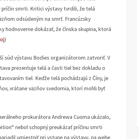
íčin smrti. Kritici výstavy tvrdili, že telá
väzňom odsúdeným na smrť. Francúzsky
ky hodnoverne dokázať, že čínska skupina, ktorá
oj
)
yšší súd výstavu Bodies organizátorom zatvoriť. V
ava prezentuje telá a časti tiel bez dokladu o
tavovaním tiel. Keďže telá pochádzajú z Číny, je
ňov, vrátane väzňov svedomia, ktorí mohli byť
enerálneho prokurátora Andrewa Cuoma ukázalo,
ition“ nebol schopný preukázať príčinu smrti
riadil umiestniť pri vstupe na výstavu, na webe