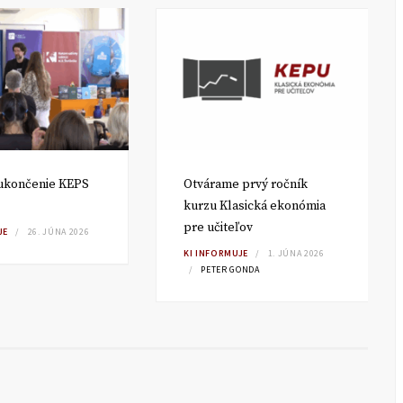
ukončenie KEPS
Otvárame prvý ročník
kurzu Klasická ekonómia
pre učiteľov
JE
26. JÚNA 2026
KI INFORMUJE
1. JÚNA 2026
PETER GONDA