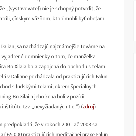
 „(vystavovateľ) nie je schopný potvrdiť, že
patrili, čínskym väzňom, ktorí mohli byť obeťami
a Dalian, sa nachádzajú najznámejšie továrne na
li vyjadrené domnienky o tom, že manželka
a Bo Xilaia bola zapojená do obchodu s telami
elá v Daliane pochádzala od praktizujúcich Falun
chod s ľudskými telami, okrem špeciálnych
ning Bo Xilai a jeho žena boli v pozícii
nštitútu tzv. „nevyžiadaných tiel“) (
zdroj
)
n predpokladá, že v rokoch 2001 až 2008 sa
až 65.000 praktizujúcich meditačnej praxe Falun