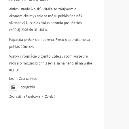
Aktívni stredoškolskí učitelia so záujmom o
ekonomické myslenie sa môžu prihlásiť na náš
víkendový kurz Klasická ekonómia pre učiteľov
(KEPU) 2026 do 31. JÚLA.
Kapacita je však obmedzená. Preto odporúčame sa
prihlásiť čím skôr.
Všetky informácie o tomto vzdelávacom kurze pre
Mlieko & Med
Peter Zajac 80
nich a o možnosti prihlásenia sa na neho sú na webe
KI INFORMUJE
11. MÁJA 2026
KI INFORMUJE
3. FEBRUÁRA
KEPU:
2026
kep
...
Zobraziť viac
Fotografia
Zobraziť na Facebooku
·
Zdieľať