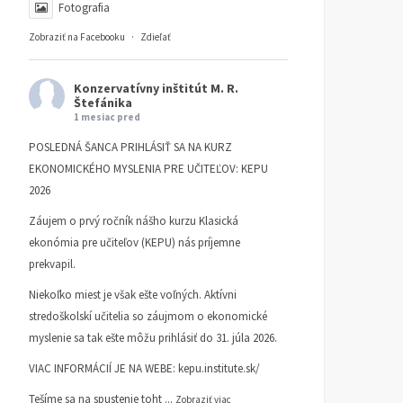
Fotografia
Zobraziť na Facebooku
·
Zdieľať
Konzervatívny inštitút M. R.
Štefánika
1 mesiac pred
POSLEDNÁ ŠANCA PRIHLÁSIŤ SA NA KURZ
EKONOMICKÉHO MYSLENIA PRE UČITEĽOV: KEPU
2026
Záujem o prvý ročník nášho kurzu Klasická
ekonómia pre učiteľov (KEPU) nás príjemne
prekvapil.
Niekoľko miest je však ešte voľných. Aktívni
stredoškolskí učitelia so záujmom o ekonomické
myslenie sa tak ešte môžu prihlásiť do 31. júla 2026.
VIAC INFORMÁCIÍ JE NA WEBE:
kepu.institute.sk/
Tešíme sa na spustenie toht
...
Zobraziť viac