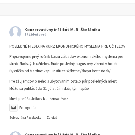
Konzervatívny inštitút M. R. Štefánika
1 týždeň pred
POSLEDNÉ MIESTA NA KURZ EKONOMICKÉHO MYSLENIA PRE UČITEĽOV
Pripravujeme prvý ročník kurzu základov ekonomického myslenia pre
stredoškolských učiteľov. Bude posledný augustový víkend v hoteli
Bystrička pri Martine:
kepu.institute.sk/https://kepu.institute.sk/
Pre záujemcov o neho s ubytovaním ostalo pár posledných miest.
Môžu sa prihlásiť do 31. júla, čím skôr, tým lepšie.
Miest pre účastníkov k
...
Zobraziť viac
Fotografia
Zobraziť na Facebooku
·
Zdieľať
Konzervatívny inštitút M. R. Štefánika