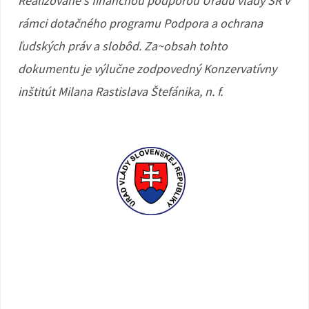
Realizované s finančnou podporou Úradu vlády SR v
rámci dotačného programu Podpora a ochrana
ľudských práv a slobôd. Za~obsah tohto
dokumentu je výlučne zodpovedný Konzervatívny
inštitút Milana Rastislava Štefánika, n. f.