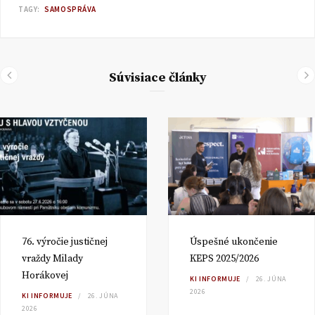
TAGY:
SAMOSPRÁVA
Súvisiace články
76. výročie justičnej
Úspešné ukončenie
vraždy Milady
KEPS 2025/2026
Horákovej
KI INFORMUJE
26. JÚNA
2026
KI INFORMUJE
26. JÚNA
2026