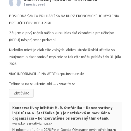
1 mesiac pred
POSLEDNÁ ŠANCA PRIHLÁSIŤ SA NA KURZ EKONOMICKÉHO MYSLENIA
PRE UČITEĽOV: KEPU 2026
Záujem o prvý ročník nášho kurzu Klasická ekonómia pre učiteľov
(KEPU) nás príjemne prekvapil.
Niekoľko miest je však ešte voľných. Aktívni stredoškolskí učitelia so
záujmom o ekonomické myslenie sa tak ešte môžu prihlásiť do 31. júla
2026.
VIAC INFORMÁCIÍ JE NA WEBE:
kepu.institute.sk/
Tešíme sa na spustenie toht
...
Zobraziť viac
Zistiť viac
Konzervatívny inštitút M. R. Štefánika – Konzervatívny
inštitút M. R. Štefánika (KI) je nezisková mimovládna
organizácia – konzervatívne orientovaný think-tank.
www.konzervativizmus.sk
KI informuje 1. júna 2026 Peter Gonda Otvárame prvý ročník kurzu