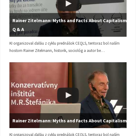
Rainer Zitelmann: Myths and Facts About Capitalism |
Q & A
KI organizoval ďalšiu z cyklu prednášok CEQLS, tentoraz bol naším
hosťom Rainer Zitelmann, historik, sociológ a autor be…
Rainer Zitelmann: Myths and Facts About Capitalism
KI organizoval ďalšiu z cyklu prednášok CEQLS, tentoraz bol naším