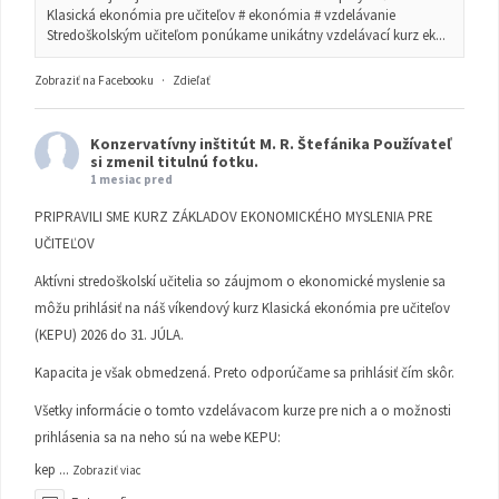
Klasická ekonómia pre učiteľov # ekonómia # vzdelávanie
Stredoškolským učiteľom ponúkame unikátny vzdelávací kurz ek...
Zobraziť na Facebooku
·
Zdieľať
Konzervatívny inštitút M. R. Štefánika
Používateľ
si zmenil titulnú fotku.
1 mesiac pred
PRIPRAVILI SME KURZ ZÁKLADOV EKONOMICKÉHO MYSLENIA PRE
UČITEĽOV
Aktívni stredoškolskí učitelia so záujmom o ekonomické myslenie sa
môžu prihlásiť na náš víkendový kurz Klasická ekonómia pre učiteľov
(KEPU) 2026 do 31. JÚLA.
Kapacita je však obmedzená. Preto odporúčame sa prihlásiť čím skôr.
Všetky informácie o tomto vzdelávacom kurze pre nich a o možnosti
prihlásenia sa na neho sú na webe KEPU:
kep
...
Zobraziť viac