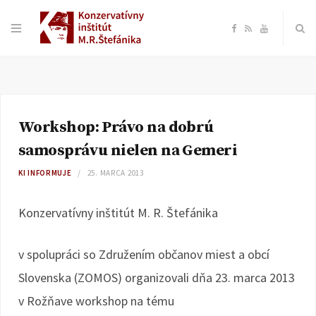
F
R
Y
a
S
o
c
S
u
Workshop: Právo na dobrú
e
T
samosprávu nielen na Gemeri
b
u
KI INFORMUJE
25. MARCA 2013
o
b
Konzervatívny inštitút M. R. Štefánika
o
e
v spolupráci so Združením občanov miest a obcí
k
Slovenska (ZOMOS) organizovali dňa 23. marca 2013
v Rožňave workshop na tému