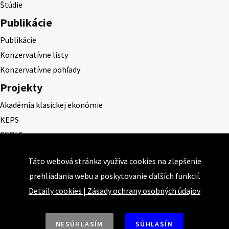
Štúdie
Publikácie
Publikácie
Konzervatívne listy
Konzervatívne pohľady
Projekty
Akadémia klasickej ekonómie
KEPS
CEQLS
Cena Dominika Tatarku
Táto webová stránka využíva cookies na zlepšenie
Cena Ernesta Valka
prehliadania webu a poskytovanie ďalších funkcií.
Študentská esej
Detaily cookies
|
Zásady ochrany osobných údajov
Deň daňového odbremenenia
NESÚHLASÍM
SÚHLASÍM