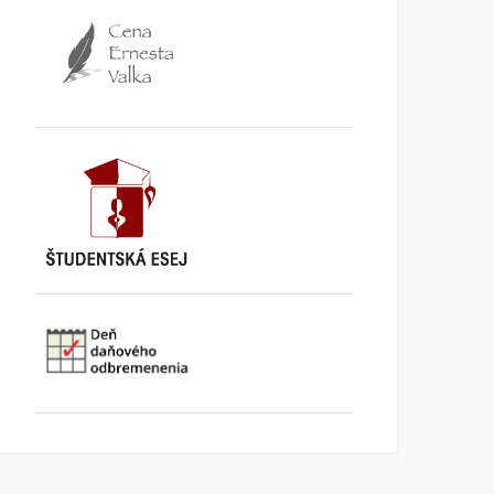
Mlieko & Med
Peter Zajac 80