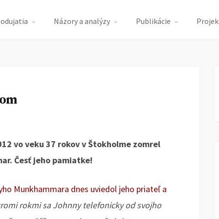
podujatia
Názory a analýzy
Publikácie
Projek
rom
012 vo veku 37 rokov v Štokholme zomrel
r. Česť jeho pamiatke!
yho Munkhammara dnes uviedol jeho priateľ a
romi rokmi sa Johnny telefonicky od svojho