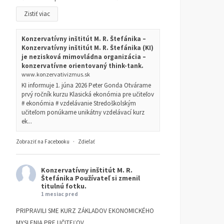
Zistiť viac
Konzervatívny inštitút M. R. Štefánika –
Konzervatívny inštitút M. R. Štefánika (KI)
je nezisková mimovládna organizácia –
konzervatívne orientovaný think-tank.
www.konzervativizmus.sk
KI informuje 1. júna 2026 Peter Gonda Otvárame
prvý ročník kurzu Klasická ekonómia pre učiteľov
# ekonómia # vzdelávanie Stredoškolským
učiteľom ponúkame unikátny vzdelávací kurz
ek...
Zobraziť na Facebooku
·
Zdieľať
Konzervatívny inštitút M. R.
Štefánika
Používateľ si zmenil
titulnú fotku.
1 mesiac pred
PRIPRAVILI SME KURZ ZÁKLADOV EKONOMICKÉHO
MYSLENIA PRE UČITEĽOV