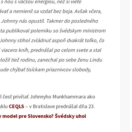
s ňou s väčšou energiou, než si viete
vať a nemienil sa vzdať bez boja. Avšak včera,
 a Johnny nás opustil. Takmer do posledného
usta publikoval polemiku so švédskym ministrom
, Johnny stihol zvládnuť aspoň dvakrát toľko, čo
l viacero kníh, prednášal po celom svete a stal
žil tiež rodinu, zanechal po sebe ženu Lindu
ude chýbať tisíckam priaznivcov slobody,
mal česť privítať Johnnyho Munkhammara ako
yklu
CEQLS
– v Bratislave prednášal dňa 23.
y model pre Slovensko? Švédsky uhol