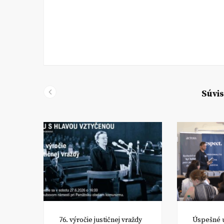
Súvis
om
76. výročie justičnej vraždy
Úspešné 