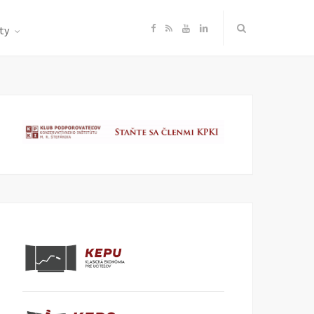
F
R
Y
L
ty
a
S
o
i
c
S
u
n
e
T
k
b
u
e
o
b
d
o
e
I
k
n