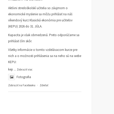
Aktívni stredoškolskí učitelia so záujmom o
ekonomické myslenie sa môžu prihlásiť na náš
víkendový kurz Klasická ekonómia pre učiteľov
(KEPU) 2026 do 31. JÚLA.
Kapacita je však obmedzená. Preto odporúčame sa
prihlásiť čím skôr.
Všetky informácie o tomto vzdelávacom kurze pre
nich a o možnosti prihlásenia sa na neho sú na webe
KEPU:
kep
...
Zobraziť viac
Fotografia
Zobraziť na Facebooku
·
Zdieľať