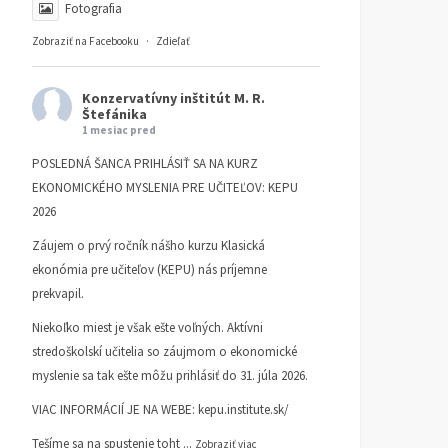
Fotografia
Zobraziť na Facebooku
·
Zdieľať
Konzervatívny inštitút M. R.
Štefánika
1 mesiac pred
POSLEDNÁ ŠANCA PRIHLÁSIŤ SA NA KURZ
EKONOMICKÉHO MYSLENIA PRE UČITEĽOV: KEPU
2026
Záujem o prvý ročník nášho kurzu Klasická
ekonómia pre učiteľov (KEPU) nás príjemne
prekvapil.
Niekoľko miest je však ešte voľných. Aktívni
stredoškolskí učitelia so záujmom o ekonomické
myslenie sa tak ešte môžu prihlásiť do 31. júla 2026.
VIAC INFORMÁCIÍ JE NA WEBE:
kepu.institute.sk/
Tešíme sa na spustenie toht
...
Zobraziť viac