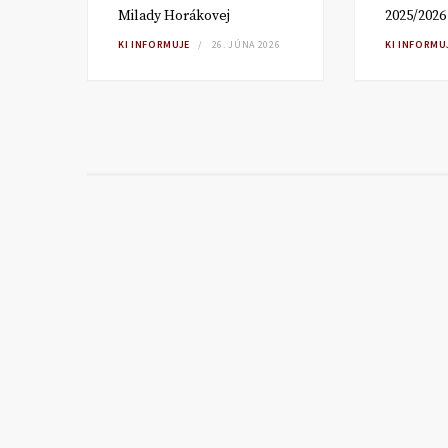
Milady Horákovej
2025/2026
RA
KI INFORMUJE
26. JÚNA 2026
KI INFORMU