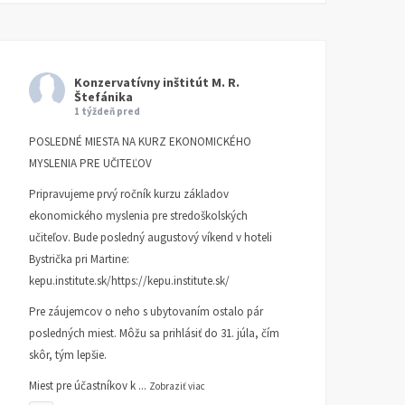
Konzervatívny inštitút M. R.
Štefánika
1 týždeň pred
POSLEDNÉ MIESTA NA KURZ EKONOMICKÉHO
MYSLENIA PRE UČITEĽOV
Pripravujeme prvý ročník kurzu základov
ekonomického myslenia pre stredoškolských
učiteľov. Bude posledný augustový víkend v hoteli
Bystrička pri Martine:
kepu.institute.sk/https://kepu.institute.sk/
Pre záujemcov o neho s ubytovaním ostalo pár
posledných miest. Môžu sa prihlásiť do 31. júla, čím
skôr, tým lepšie.
Miest pre účastníkov k
...
Zobraziť viac