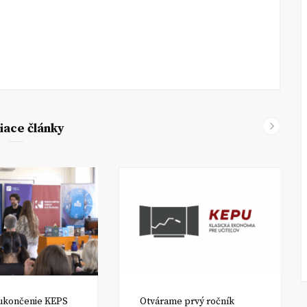
iace články
ukončenie KEPS
Otvárame prvý ročník