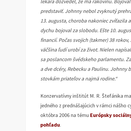
lekára dozvedel, že má rakovinu. Bojoval 
predstaviť. Johnny nebol zvyknutý prehrá
13. augusta, choroba nakoniec zvíťazila
dychu bojoval za slobodu. Ešte 10. aug
financií. Počas svojich (takmer) 38 rokov
väčšina ľudí urobí za život. Nielen napísa
sa poslancom švédskeho parlamentu. Zalo
a dve dcéry, Rebecku a Paulinu. Johnny b
stovkám priateľov a najmä rodine.“
Konzervatívny inštitút M. R. Štefánika 
jedného z prednášajúcich v rámci nášho c
októbra 2006 na tému
Európsky sociáln
pohľadu
.