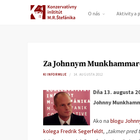
O nás
Aktivity a 
Za Johnnym Munkhamma
KI INFORMUJE
14. AUGUSTA 2012
Dňa 13. augusta 2
Johnny Munkhamma
Ako na
blogu Johnn
kolega Fredrik Segerfeldt
,
„takmer pred t