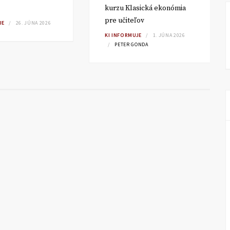
kurzu Klasická ekonómia
pre učiteľov
JE
26. JÚNA 2026
KI INFORMUJE
1. JÚNA 2026
PETER GONDA