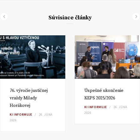
Súvisiace články
76. výročie justičnej
Úspešné ukončenie
vraždy Milady
KEPS 2025/2026
Horákovej
KI INFORMUJE
26. JÚNA
2026
KI INFORMUJE
26. JÚNA
2026