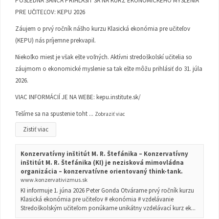
POSLEDNÁ ŠANCA PRIHLÁSIŤ SA NA KURZ EKONOMICKÉHO MYSLENIA
PRE UČITEĽOV: KEPU 2026
Záujem o prvý ročník nášho kurzu Klasická ekonómia pre učiteľov
(KEPU) nás príjemne prekvapil.
Niekoľko miest je však ešte voľných. Aktívni stredoškolskí učitelia so
záujmom o ekonomické myslenie sa tak ešte môžu prihlásiť do 31. júla
2026.
VIAC INFORMÁCIÍ JE NA WEBE:
kepu.institute.sk/
Tešíme sa na spustenie toht
...
Zobraziť viac
Zistiť viac
Konzervatívny inštitút M. R. Štefánika – Konzervatívny
inštitút M. R. Štefánika (KI) je nezisková mimovládna
organizácia – konzervatívne orientovaný think-tank.
www.konzervativizmus.sk
KI informuje 1. júna 2026 Peter Gonda Otvárame prvý ročník kurzu
Klasická ekonómia pre učiteľov # ekonómia # vzdelávanie
Stredoškolským učiteľom ponúkame unikátny vzdelávací kurz ek...