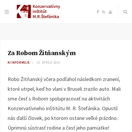
F
R
Y
a
S
o
c
S
u
Za Robom Žitňanským
e
T
KI INFORMUJE
13. APRÍLA 2018
b
u
Robo Žitňanský včera podľahol následkom zranení,
o
b
ktoré utrpel, keď ho vlani v Bruseli zrazilo auto. Mali
sme česť s Robom spolupracovať na aktivitách
o
e
Konzervatívneho inštitútu M. R. Štefánika. Opustil
k
nás ďalší človek, po ktorom ostane veľké prázdno.
Úprimnú sústrasť rodine a česť jeho pamiatke!