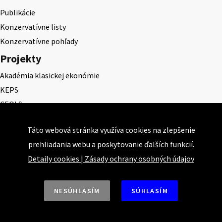
Publikácie
Konzervatívne listy
Konzervatívne pohľady
Projekty
Akadémia klasickej ekonómie
KEPS
CEQLS
Cena Dominika Tatarku
Táto webová stránka využíva cookies na zlepšenie
Cena Ernesta Valka
prehliadania webu a poskytovanie ďalších funkcií.
Študentská esej
Detaily cookies
|
Zásady ochrany osobných údajov
Deň daňového odbremenenia
NESÚHLASÍM
SÚHLASÍM
Nahor