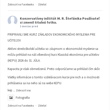
Zobraziť na Facebooku
·
Zdieľať
Konzervatívny inštitút M. R. Štefánika
Používateľ
si zmenil titulnú fotku.
1 mesiac pred
PRIPRAVILI SME KURZ ZÁKLADOV EKONOMICKÉHO MYSLENIA PRE
UČITEĽOV
Aktívni stredoškolskí učitelia so záujmom o ekonomické myslenie sa
môžu prihlásiť na náš víkendový kurz Klasická ekonómia pre učiteľov
(KEPU) 2026 do 31. JÚLA.
Kapacita je však obmedzená. Preto odporúčame sa prihlásiť čím skôr.
Všetky informácie o tomto vzdelávacom kurze pre nich a o možnosti
prihlásenia sa na neho sú na webe KEPU:
kep
...
Zobraziť viac
Fotografia
Zobraziť na Facebooku
·
Zdieľať