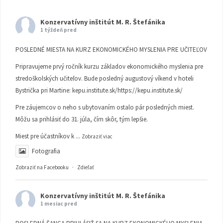
Konzervatívny inštitút M. R. Štefánika
1 týždeň pred
POSLEDNÉ MIESTA NA KURZ EKONOMICKÉHO MYSLENIA PRE UČITEĽOV
Pripravujeme prvý ročník kurzu základov ekonomického myslenia pre
stredoškolských učiteľov. Bude posledný augustový víkend v hoteli
Bystrička pri Martine:
kepu.institute.sk/https://kepu.institute.sk/
Pre záujemcov o neho s ubytovaním ostalo pár posledných miest.
Môžu sa prihlásiť do 31. júla, čím skôr, tým lepšie.
Miest pre účastníkov k
...
Zobraziť viac
Fotografia
Zobraziť na Facebooku
·
Zdieľať
Konzervatívny inštitút M. R. Štefánika
1 mesiac pred