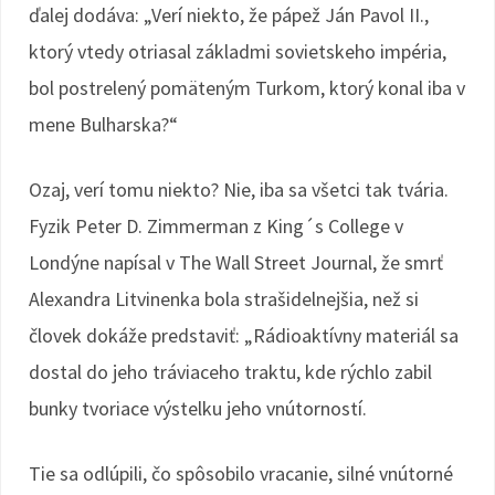
ďalej dodáva: „Verí niekto, že pápež Ján Pavol II.,
ktorý vtedy otriasal základmi sovietskeho impéria,
bol postrelený pomäteným Turkom, ktorý konal iba v
mene Bulharska?“
Ozaj, verí tomu niekto? Nie, iba sa všetci tak tvária.
Fyzik Peter D. Zimmerman z King´s College v
Londýne napísal v The Wall Street Journal, že smrť
Alexandra Litvinenka bola strašidelnejšia, než si
človek dokáže predstaviť: „Rádioaktívny materiál sa
dostal do jeho tráviaceho traktu, kde rýchlo zabil
bunky tvoriace výstelku jeho vnútorností.
Tie sa odlúpili, čo spôsobilo vracanie, silné vnútorné