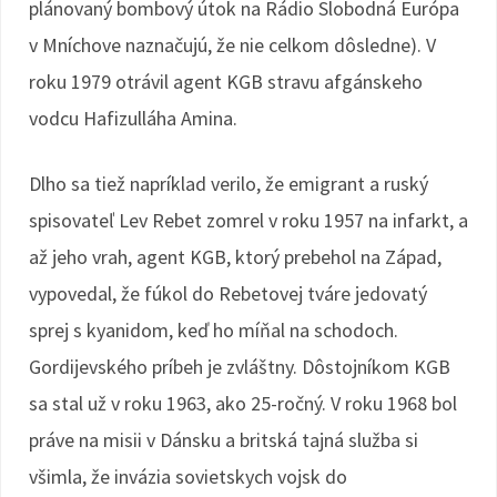
plánovaný bombový útok na Rádio Slobodná Európa
v Mníchove naznačujú, že nie celkom dôsledne). V
roku 1979 otrávil agent KGB stravu afgánskeho
vodcu Hafizulláha Amina.
Dlho sa tiež napríklad verilo, že emigrant a ruský
spisovateľ Lev Rebet zomrel v roku 1957 na infarkt, a
až jeho vrah, agent KGB, ktorý prebehol na Západ,
vypovedal, že fúkol do Rebetovej tváre jedovatý
sprej s kyanidom, keď ho míňal na schodoch.
Gordijevského príbeh je zvláštny. Dôstojníkom KGB
sa stal už v roku 1963, ako 25-ročný. V roku 1968 bol
práve na misii v Dánsku a britská tajná služba si
všimla, že invázia sovietskych vojsk do