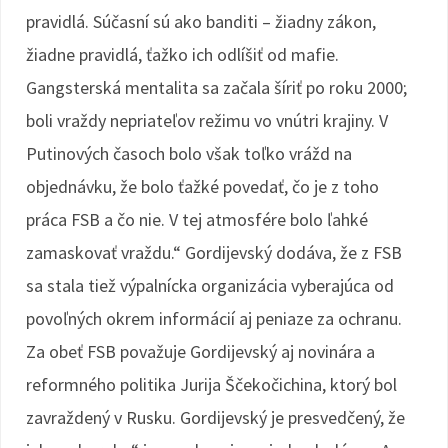
pravidlá. Súčasní sú ako banditi – žiadny zákon,
žiadne pravidlá, ťažko ich odlíšiť od mafie.
Gangsterská mentalita sa začala šíriť po roku 2000;
boli vraždy nepriateľov režimu vo vnútri krajiny. V
Putinových časoch bolo však toľko vrážd na
objednávku, že bolo ťažké povedať, čo je z toho
práca FSB a čo nie. V tej atmosfére bolo ľahké
zamaskovať vraždu.“ Gordijevský dodáva, že z FSB
sa stala tiež výpalnícka organizácia vyberajúca od
povoľných okrem informácií aj peniaze za ochranu.
Za obeť FSB považuje Gordijevský aj novinára a
reformného politika Jurija Ščekočichina, ktorý bol
zavraždený v Rusku. Gordijevský je presvedčený, že