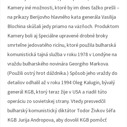
Kamery iné možnosti, ktoré by im dnes ťažko prešli –
na príkazy Berijovho hlavného kata generála Vasilija
Blochina skúšali jedy priamo na väzňoch. Produktom
Kamery boli aj špeciálne upravené drobné broky
smrteľne jedovatého ricínu, ktoré použila bulharská
komunistická tajná služba v roku 1978 v Londýne na
vraždu bulharského novinára Georgiho Markova.
(Použili ostrý hrot dáždnika.) Spôsob jeho vraždy do
detailov odhalil až v roku 1994 Oleg Kalugin, bývalý
generál KGB, ktorý teraz žije v USA a riadil túto
operáciu zo sovietskej strany. Vtedy presvedčil
bulharský komunistický diktátor Todor Živkov šéfa
KGB Jurija Andropova, aby dovolil KGB pomôcť