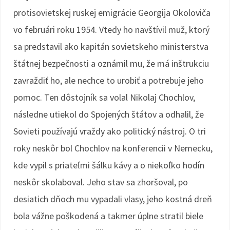
protisovietskej ruskej emigrácie Georgija Okoloviča
vo februári roku 1954. Vtedy ho navštívil muž, ktorý
sa predstavil ako kapitán sovietskeho ministerstva
štátnej bezpečnosti a oznámil mu, že má inštrukciu
zavraždiť ho, ale nechce to urobiť a potrebuje jeho
pomoc. Ten dôstojník sa volal Nikolaj Chochlov,
následne utiekol do Spojených štátov a odhalil, že
Sovieti používajú vraždy ako politický nástroj. O tri
roky neskôr bol Chochlov na konferencii v Nemecku,
kde vypil s priateľmi šálku kávy a o niekoľko hodín
neskôr skolaboval. Jeho stav sa zhoršoval, po
desiatich dňoch mu vypadali vlasy, jeho kostná dreň
bola vážne poškodená a takmer úplne stratil biele