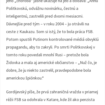
jeho „choroba“ jasne ukazuje na jed a dodáva: „Annu
Politkovskú, odvážnu novinárku, čestnú a
inteligentnú, zastrelili pred dvomi mesiacmi.
Dávnejšie pred tým – v roku 2004 – ju otrávili na
ceste z Kaukazu. Som si istý, že to bola práca FSB.
Potom spustili Putinom kontrolované médiá obvyklú
propagandu, aby to zakryli. Po smrti Politkovskej v
tomto roku povedali mnohí Rusi – pretože bola
Židovka a mala aj americké občianstvo – „Nuž čo, je
dobre, že ju niekto zastrelil, pravdepodobne bola
americkou špiónkou.“
Gordijevský píše, že prvá zahraničná vražda v priamej
réžii FSB sa odohrala v Katare, kde žil ako penzista