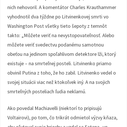
nich nehovoril. A komentátor Charles Krauthammer
vyhodnotil dva týždne po Litvinenkovej smrti vo
Washington Post všetky tieto šepoty z temnôt
takto: „Môžete veriť na nevystopovateľnosť. Alebo
môžete veriť svedectvu podanému samotnou
obeťou na jedinom spoľahlivom detektore lži, ktorý
existuje – na smrteľnej posteli. Litvinenko priamo
obvinil Putina z toho, že ho zabil. Litvinenko vedel o
svojej situácii viac než ktokoľvek iný. A na svojich
smrteľných posteliach ľudia neklamú.
Ako povedal Machiavelli (niektorí to pripisujú
Voltairovi), po tom, čo trikrát odmietol výzvy kňaza,
aby oľutoval svoje hriechy a vzdal sa Satana, ,vo