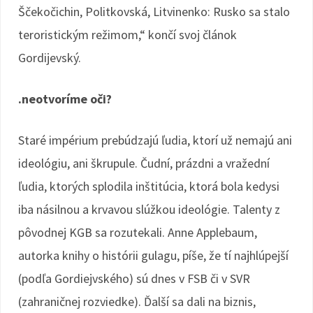
Ščekočichin, Politkovská, Litvinenko: Rusko sa stalo
teroristickým režimom,“ končí svoj článok
Gordijevský.
.neotvoríme oči?
Staré impérium prebúdzajú ľudia, ktorí už nemajú ani
ideológiu, ani škrupule. Čudní, prázdni a vražední
ľudia, ktorých splodila inštitúcia, ktorá bola kedysi
iba násilnou a krvavou slúžkou ideológie. Talenty z
pôvodnej KGB sa rozutekali. Anne Applebaum,
autorka knihy o histórii gulagu, píše, že tí najhlúpejší
(podľa Gordiejvského) sú dnes v FSB či v SVR
(zahraničnej rozviedke). Ďalší sa dali na biznis,