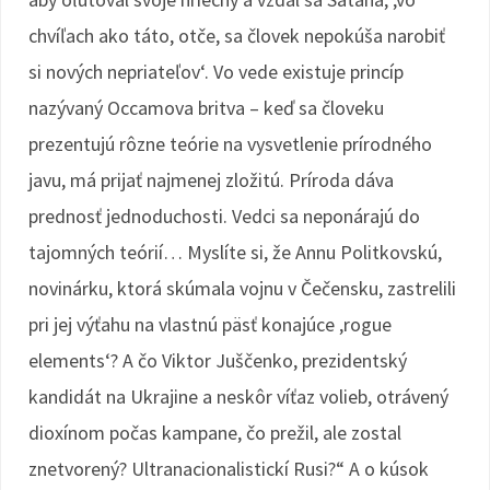
chvíľach ako táto, otče, sa človek nepokúša narobiť
si nových nepriateľov‘. Vo vede existuje princíp
nazývaný Occamova britva – keď sa človeku
prezentujú rôzne teórie na vysvetlenie prírodného
javu, má prijať najmenej zložitú. Príroda dáva
prednosť jednoduchosti. Vedci sa neponárajú do
tajomných teórií… Myslíte si, že Annu Politkovskú,
novinárku, ktorá skúmala vojnu v Čečensku, zastrelili
pri jej výťahu na vlastnú päsť konajúce ,rogue
elements‘? A čo Viktor Juščenko, prezidentský
kandidát na Ukrajine a neskôr víťaz volieb, otrávený
dioxínom počas kampane, čo prežil, ale zostal
znetvorený? Ultranacionalistickí Rusi?“ A o kúsok