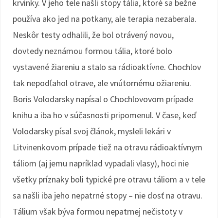
krvinky. V jeho tele našli stopy tália, ktoré sa bežne
používa ako jed na potkany, ale terapia nezaberala.
Neskôr testy odhalili, že bol otrávený novou,
dovtedy neznámou formou tália, ktoré bolo
vystavené žiareniu a stalo sa rádioaktívne. Chochlov
tak nepodľahol otrave, ale vnútornému ožiareniu.
Boris Volodarsky napísal o Chochlovovom prípade
knihu a iba ho v súčasnosti pripomenul. V čase, keď
Volodarsky písal svoj článok, mysleli lekári v
Litvinenkovom prípade tiež na otravu rádioaktívnym
táliom (aj jemu napríklad vypadali vlasy), hoci nie
všetky príznaky boli typické pre otravu táliom a v tele
sa našli iba jeho nepatrné stopy – nie dosť na otravu.
Tálium však býva formou nepatrnej nečistoty v