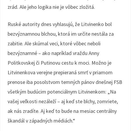
zrád. Ale jeho logika nie je vôbec zložitá.
Ruské autority dnes vyhlasujú, že Litvinenko bol
bezvýznamnou blchou, ktorá im určite nestála za
zabitie. Ale skúmal veci, ktoré vôbec neboli
bezvýznamné – ako napríklad vraždu Anny
Politkovskej či Putinovu cestu k moci. Možno je
Litvinenkova verejne prepieraná smrť v priamom
prenose iba posolstvom temných pánov dnešnej FSB
všetkým budúcim potenciálnym Litvinenkom: „Na
vašej veľkosti nezáleží – aj keď ste blchy, zomriete,
ak nás zradíte. Aj keď to bude na mesiac centrálny
škandál v západných médiách.“