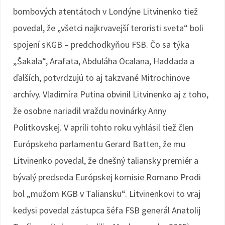
bombových atentátoch v Londýne Litvinenko tiež
povedal, že „všetci najkrvavejší teroristi sveta“ boli
spojení sKGB – predchodkyňou FSB. Čo sa týka
„Šakala“, Arafata, Abduláha Öcalana, Haddada a
ďalších, potvrdzujú to aj takzvané Mitrochinove
archívy. Vladimíra Putina obvinil Litvinenko aj z toho,
že osobne nariadil vraždu novinárky Anny
Politkovskej. V apríli tohto roku vyhlásil tiež člen
Európskeho parlamentu Gerard Batten, že mu
Litvinenko povedal, že dnešný taliansky premiér a
bývalý predseda Európskej komisie Romano Prodi
bol „mužom KGB v Taliansku“. Litvinenkovi to vraj
kedysi povedal zástupca šéfa FSB generál Anatolij