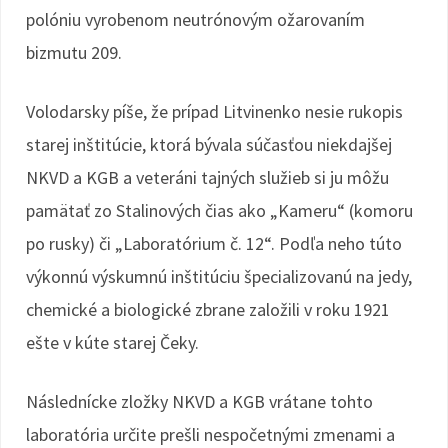
polóniu vyrobenom neutrónovým ožarovaním
bizmutu 209.
Volodarsky píše, že prípad Litvinenko nesie rukopis
starej inštitúcie, ktorá bývala súčasťou niekdajšej
NKVD a KGB a veteráni tajných služieb si ju môžu
pamätať zo Stalinových čias ako „Kameru“ (komoru
po rusky) či „Laboratórium č. 12“. Podľa neho túto
výkonnú výskumnú inštitúciu špecializovanú na jedy,
chemické a biologické zbrane založili v roku 1921
ešte v kúte starej Čeky.
Následnícke zložky NKVD a KGB vrátane tohto
laboratória určite prešli nespočetnými zmenami a