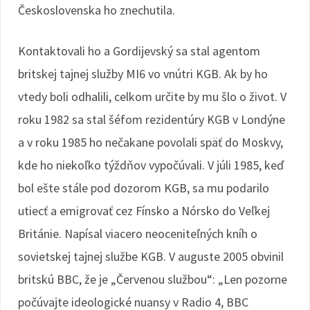
Československa ho znechutila.
Kontaktovali ho a Gordijevský sa stal agentom
britskej tajnej služby MI6 vo vnútri KGB. Ak by ho
vtedy boli odhalili, celkom určite by mu šlo o život. V
roku 1982 sa stal šéfom rezidentúry KGB v Londýne
a v roku 1985 ho nečakane povolali späť do Moskvy,
kde ho niekoľko týždňov vypočúvali. V júli 1985, keď
bol ešte stále pod dozorom KGB, sa mu podarilo
utiecť a emigrovať cez Fínsko a Nórsko do Veľkej
Británie. Napísal viacero neoceniteľných kníh o
sovietskej tajnej službe KGB. V auguste 2005 obvinil
britskú BBC, že je „Červenou službou“: „Len pozorne
počúvajte ideologické nuansy v Radio 4, BBC