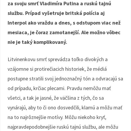
za svoju smrť Vladimíra Putina a ruskú tajnú
službu. Prípad vyšetruje britská polícia aj
Interpol ako vraždu a dnes, s odstupom viac než
mesiaca, je čoraz zamotanejší. Ale možno vôbec
nie je taký komplikovaný.
Litvinenkovu smrť sprevádza toľko divokých a
vzájomne si protirečiacich historiek, že médiá
postupne stratili svoj jednoznačný tón a odvracajú sa
od prípadu, krčiac plecami. Pravdu nemôžu mať
všetci, a tak je jasné, že väčšina z tých, čo sa
vynárajú, aby to či ono dosvedčili, klamú a môžu mať
na to najrôznejšie motívy. Môžu niekoho kryť,
najpravdepodobnejšie ruskú tajnú službu, ale môžu