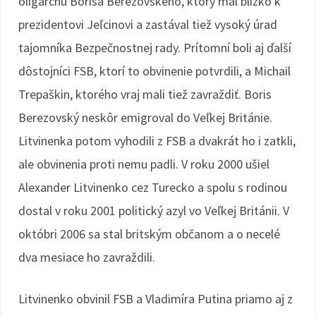
oligarchu Borisa Berezovského, ktorý mal blízko k
prezidentovi Jeľcinovi a zastával tiež vysoký úrad
tajomníka Bezpečnostnej rady. Prítomní boli aj ďalší
dôstojníci FSB, ktorí to obvinenie potvrdili, a Michail
Trepaškin, ktorého vraj mali tiež zavraždiť. Boris
Berezovský neskôr emigroval do Veľkej Británie.
Litvinenka potom vyhodili z FSB a dvakrát ho i zatkli,
ale obvinenia proti nemu padli. V roku 2000 ušiel
Alexander Litvinenko cez Turecko a spolu s rodinou
dostal v roku 2001 politický azyl vo Veľkej Británii. V
októbri 2006 sa stal britským občanom a o necelé
dva mesiace ho zavraždili.
Litvinenko obvinil FSB a Vladimíra Putina priamo aj z