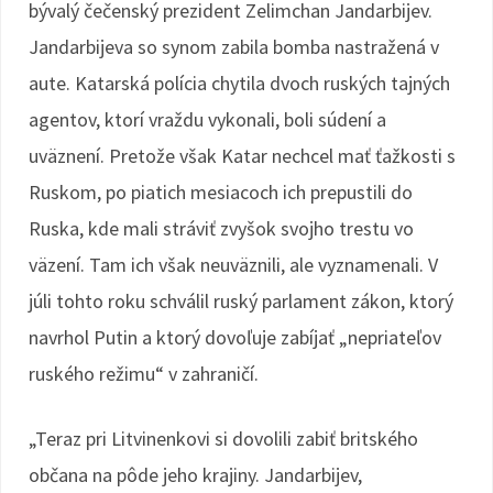
bývalý čečenský prezident Zelimchan Jandarbijev.
Jandarbijeva so synom zabila bomba nastražená v
aute. Katarská polícia chytila dvoch ruských tajných
agentov, ktorí vraždu vykonali, boli súdení a
uväznení. Pretože však Katar nechcel mať ťažkosti s
Ruskom, po piatich mesiacoch ich prepustili do
Ruska, kde mali stráviť zvyšok svojho trestu vo
väzení. Tam ich však neuväznili, ale vyznamenali. V
júli tohto roku schválil ruský parlament zákon, ktorý
navrhol Putin a ktorý dovoľuje zabíjať „nepriateľov
ruského režimu“ v zahraničí.
„Teraz pri Litvinenkovi si dovolili zabiť britského
občana na pôde jeho krajiny. Jandarbijev,