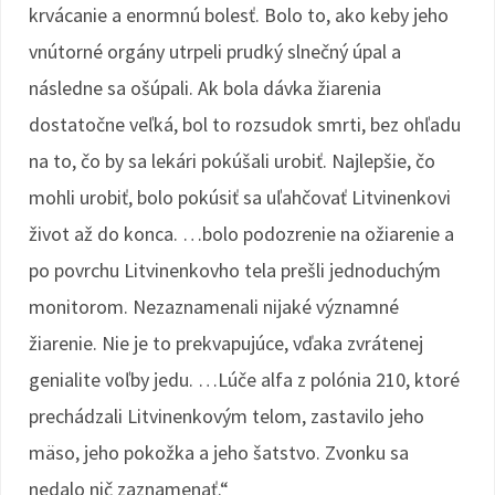
krvácanie a enormnú bolesť. Bolo to, ako keby jeho
vnútorné orgány utrpeli prudký slnečný úpal a
následne sa ošúpali. Ak bola dávka žiarenia
dostatočne veľká, bol to rozsudok smrti, bez ohľadu
na to, čo by sa lekári pokúšali urobiť. Najlepšie, čo
mohli urobiť, bolo pokúsiť sa uľahčovať Litvinenkovi
život až do konca. …bolo podozrenie na ožiarenie a
po povrchu Litvinenkovho tela prešli jednoduchým
monitorom. Nezaznamenali nijaké významné
žiarenie. Nie je to prekvapujúce, vďaka zvrátenej
genialite voľby jedu. …Lúče alfa z polónia 210, ktoré
prechádzali Litvinenkovým telom, zastavilo jeho
mäso, jeho pokožka a jeho šatstvo. Zvonku sa
nedalo nič zaznamenať.“