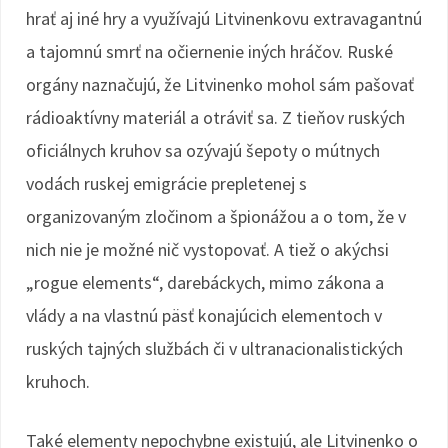
hrať aj iné hry a využívajú Litvinenkovu extravagantnú
a tajomnú smrť na očiernenie iných hráčov. Ruské
orgány naznačujú, že Litvinenko mohol sám pašovať
rádioaktívny materiál a otráviť sa. Z tieňov ruských
oficiálnych kruhov sa ozývajú šepoty o mútnych
vodách ruskej emigrácie prepletenej s
organizovaným zločinom a špionážou a o tom, že v
nich nie je možné nič vystopovať. A tiež o akýchsi
„rogue elements“, darebáckych, mimo zákona a
vlády a na vlastnú päsť konajúcich elementoch v
ruských tajných službách či v ultranacionalistických
kruhoch.
Také elementy nepochybne existujú, ale Litvinenko o