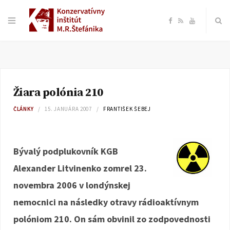
F
R
Y
a
S
o
c
S
u
Žiara polónia 210
e
T
ČLÁNKY
15. JANUÁRA 2007
FRANTIŠEK ŠEBEJ
b
u
o
b
Bývalý podplukovník KGB
Alexander Litvinenko zomrel 23.
o
e
novembra 2006 v londýnskej
k
nemocnici na následky otravy rádioaktívnym
polóniom 210. On sám obvinil zo zodpovednosti