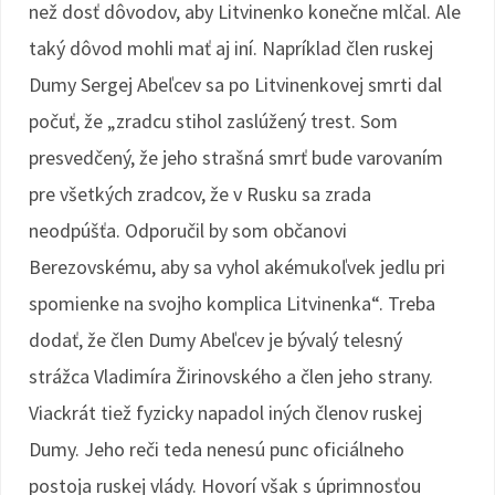
než dosť dôvodov, aby Litvinenko konečne mlčal. Ale
taký dôvod mohli mať aj iní. Napríklad člen ruskej
Dumy Sergej Abeľcev sa po Litvinenkovej smrti dal
počuť, že „zradcu stihol zaslúžený trest. Som
presvedčený, že jeho strašná smrť bude varovaním
pre všetkých zradcov, že v Rusku sa zrada
neodpúšťa. Odporučil by som občanovi
Berezovskému, aby sa vyhol akémukoľvek jedlu pri
spomienke na svojho komplica Litvinenka“. Treba
dodať, že člen Dumy Abeľcev je bývalý telesný
strážca Vladimíra Žirinovského a člen jeho strany.
Viackrát tiež fyzicky napadol iných členov ruskej
Dumy. Jeho reči teda nenesú punc oficiálneho
postoja ruskej vlády. Hovorí však s úprimnosťou