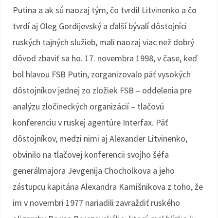
Putina a ak sú naozaj tým, čo tvrdil Litvinenko a čo
tvrdí aj Oleg Gordijevský a ďalší bývalí dôstojníci
ruských tajných služieb, mali naozaj viac než dobrý
dôvod zbaviť sa ho. 17. novembra 1998, v čase, keď
bol hlavou FSB Putin, zorganizovalo päť vysokých
dôstojníkov jednej zo zložiek FSB – oddelenia pre
analýzu zločineckých organizácií – tlačovú
konferenciu v ruskej agentúre Interfax. Päť
dôstojníkov, medzi nimi aj Alexander Litvinenko,
obvinilo na tlačovej konferencii svojho šéfa
generálmajora Jevgenija Chocholkova a jeho
zástupcu kapitána Alexandra Kamišnikova z toho, že
im v novembri 1977 nariadili zavraždiť ruského