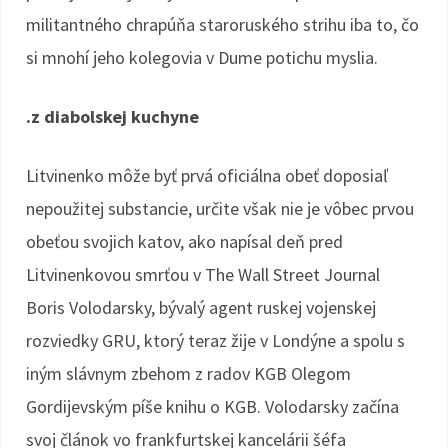
militantného chrapúňa staroruského strihu iba to, čo
si mnohí jeho kolegovia v Dume potichu myslia.
.z diabolskej kuchyne
Litvinenko môže byť prvá oficiálna obeť doposiaľ
nepoužitej substancie, určite však nie je vôbec prvou
obeťou svojich katov, ako napísal deň pred
Litvinenkovou smrťou v The Wall Street Journal
Boris Volodarsky, bývalý agent ruskej vojenskej
rozviedky GRU, ktorý teraz žije v Londýne a spolu s
iným slávnym zbehom z radov KGB Olegom
Gordijevským píše knihu o KGB. Volodarsky začína
svoj článok vo frankfurtskej kancelárii šéfa