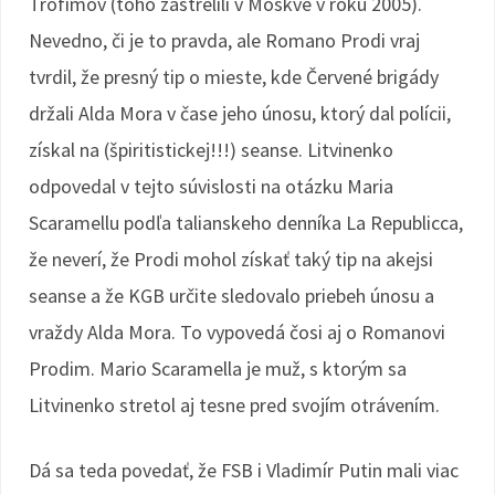
Trofimov (toho zastrelili v Moskve v roku 2005).
Nevedno, či je to pravda, ale Romano Prodi vraj
tvrdil, že presný tip o mieste, kde Červené brigády
držali Alda Mora v čase jeho únosu, ktorý dal polícii,
získal na (špiritistickej!!!) seanse. Litvinenko
odpovedal v tejto súvislosti na otázku Maria
Scaramellu podľa talianskeho denníka La Republicca,
že neverí, že Prodi mohol získať taký tip na akejsi
seanse a že KGB určite sledovalo priebeh únosu a
vraždy Alda Mora. To vypovedá čosi aj o Romanovi
Prodim. Mario Scaramella je muž, s ktorým sa
Litvinenko stretol aj tesne pred svojím otrávením.
Dá sa teda povedať, že FSB i Vladimír Putin mali viac