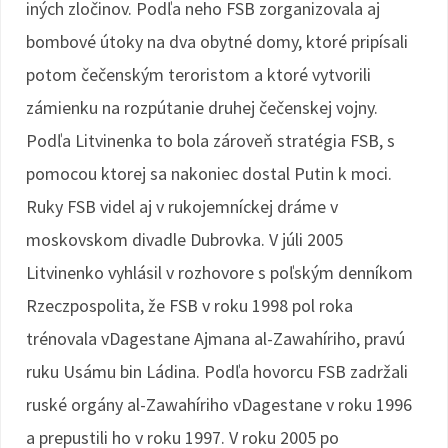
iných zločinov. Podľa neho FSB zorganizovala aj
bombové útoky na dva obytné domy, ktoré pripísali
potom čečenským teroristom a ktoré vytvorili
zámienku na rozpútanie druhej čečenskej vojny.
Podľa Litvinenka to bola zároveň stratégia FSB, s
pomocou ktorej sa nakoniec dostal Putin k moci.
Ruky FSB videl aj v rukojemníckej dráme v
moskovskom divadle Dubrovka. V júli 2005
Litvinenko vyhlásil v rozhovore s poľským denníkom
Rzeczpospolita, že FSB v roku 1998 pol roka
trénovala vDagestane Ajmana al-Zawahíriho, pravú
ruku Usámu bin Ládina. Podľa hovorcu FSB zadržali
ruské orgány al-Zawahíriho vDagestane v roku 1996
a prepustili ho v roku 1997. V roku 2005 po