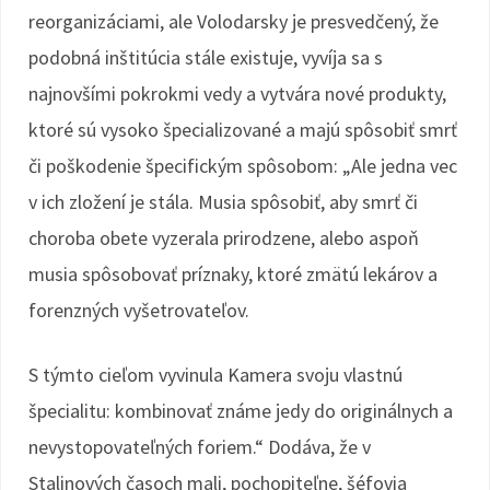
reorganizáciami, ale Volodarsky je presvedčený, že
podobná inštitúcia stále existuje, vyvíja sa s
najnovšími pokrokmi vedy a vytvára nové produkty,
ktoré sú vysoko špecializované a majú spôsobiť smrť
či poškodenie špecifickým spôsobom: „Ale jedna vec
v ich zložení je stála. Musia spôsobiť, aby smrť či
choroba obete vyzerala prirodzene, alebo aspoň
musia spôsobovať príznaky, ktoré zmätú lekárov a
forenzných vyšetrovateľov.
S týmto cieľom vyvinula Kamera svoju vlastnú
špecialitu: kombinovať známe jedy do originálnych a
nevystopovateľných foriem.“ Dodáva, že v
Stalinových časoch mali, pochopiteľne, šéfovia