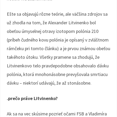
Ešte sa objavujú rôzne teórie, ale väčšina zdrojov sa
už zhodla na tom, že Alexander Litvinenko bol
obeťou úmyselnej otravy izotopom polónia 210
(príbeh čudného kovu polónia je opísaný v zvláštnom
rámčeku pri tomto článku) a je prvou známou obeťou
takéhoto útoku. Všetky pramene sa zhodujú, že
Litvinenkovo telo pravdepodobne obsahovalo dávku
polónia, ktorá mnohonásobne prevyšovala smrtiacu
dávku – niektorí udávajú, že až stonásobne.
.prečo práve Litvinenko?
Ak sa na vec skúsime pozrieť očami FSB a Vladimíra