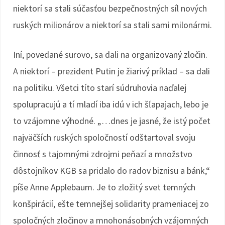
niektorí sa stali súčasťou bezpečnostných síl nových
ruských milionárov a niektorí sa stali sami milonármi.
Iní, povedané surovo, sa dali na organizovaný zločin.
A niektorí – prezident Putin je žiarivý príklad – sa dali
na politiku. Všetci títo starí súdruhovia naďalej
spolupracujú a tí mladí iba idú v ich šľapajach, lebo je
to vzájomne výhodné. „…dnes je jasné, že istý počet
najväčších ruských spoločností odštartoval svoju
činnosť s tajomnými zdrojmi peňazí a množstvo
dôstojníkov KGB sa pridalo do radov biznisu a bánk,“
píše Anne Applebaum. Je to zložitý svet temných
konšpirácií, ešte temnejšej solidarity prameniacej zo
spoločných zločinov a mnohonásobných vzájomných