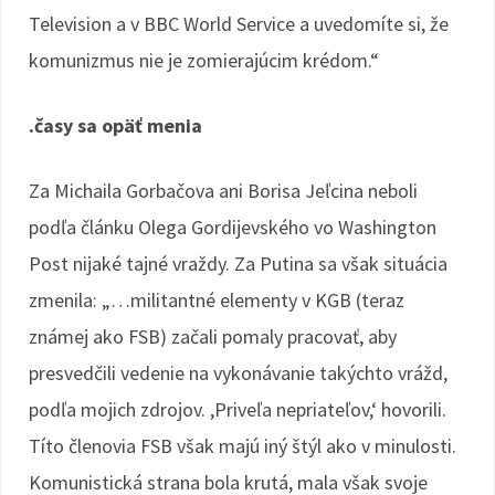
Television a v BBC World Service a uvedomíte si, že
komunizmus nie je zomierajúcim krédom.“
.časy sa opäť menia
Za Michaila Gorbačova ani Borisa Jeľcina neboli
podľa článku Olega Gordijevského vo Washington
Post nijaké tajné vraždy. Za Putina sa však situácia
zmenila: „…militantné elementy v KGB (teraz
známej ako FSB) začali pomaly pracovať, aby
presvedčili vedenie na vykonávanie takýchto vrážd,
podľa mojich zdrojov. ,Priveľa nepriateľov,‘ hovorili.
Títo členovia FSB však majú iný štýl ako v minulosti.
Komunistická strana bola krutá, mala však svoje