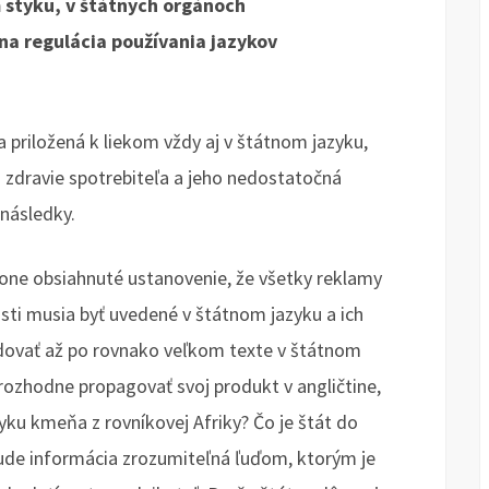
 styku, v štátnych orgánoch
tna regulácia používania jazykov
 priložená k liekom vždy aj v štátnom jazyku,
o zdravie spotrebiteľa a jeho nedostatočná
následky.
one obsiahnuté ustanovenie, že všetky reklamy
ti musia byť uvedené v štátnom jazyku a ich
dovať až po rovnako veľkom texte v štátnom
 rozhodne propagovať svoj produkt v angličtine,
azyku kmeňa z rovníkovej Afriky? Čo je štát do
bude informácia zrozumiteľná ľuďom, ktorým je