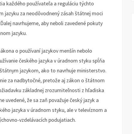
a každého používateľa a reguláciu týchto
om jazyku za neodôvodnený zásah štátnej moci
 Ďalej navrhujeme, aby neboli zavedené pokuty
tnom jazyku.
zákona o používaní jazykov menšín nebolo
užívanie českého jazyka v úradnom styku spĺňa
štátnym jazykom, ako to navrhuje ministerstvo.
nie za nadbytočné, pretože aj zákon o štátnom
požiadavku základnej zrozumiteľnosti z hľadiska
tne uvedené, že sa zaň považuje český jazyk a
ského jazyka v úradnom styku, ale v televíznom a
výchovno-vzdelávacích podujatiach.