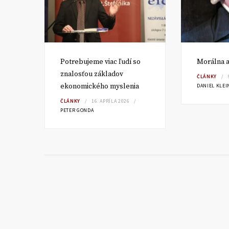
ké
Potrebujeme viac ľudí so
Morálna a
znalosťou základov
ČLÁNKY
ekonomického myslenia
DANIEL KLEI
ČLÁNKY
16. APRÍLA 2026
PETER GONDA