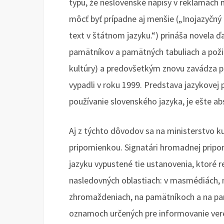
typu, že neslovenské nápisy v reklamách 
môcť byť prípadne aj menšie („Inojazyčn
text v štátnom jazyku.“) prináša novela ďa
pamätníkov a pamätných tabuliach a poži
kultúry) a predovšetkým znovu zavádza p
vypadli v roku 1999. Predstava jazykovej
používanie slovenského jazyka, je ešte a
Aj z týchto dôvodov sa na ministerstvo k
pripomienkou. Signatári hromadnej pripo
jazyku vypustené tie ustanovenia, ktoré r
nasledovných oblastiach: v masmédiách, n
zhromaždeniach, na pamätníkoch a na pam
oznamoch určených pre informovanie verej