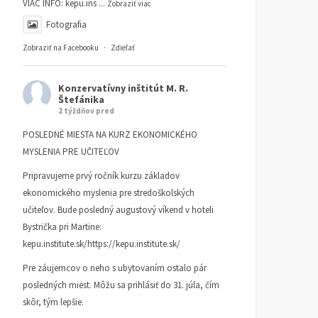
VIAC INFO:
kepu.ins
...
Zobraziť viac
Fotografia
Zobraziť na Facebooku
·
Zdieľať
Konzervatívny inštitút M. R.
Štefánika
2 týždňov pred
POSLEDNÉ MIESTA NA KURZ EKONOMICKÉHO
MYSLENIA PRE UČITEĽOV
Pripravujeme prvý ročník kurzu základov
ekonomického myslenia pre stredoškolských
učiteľov. Bude posledný augustový víkend v hoteli
Bystrička pri Martine:
kepu.institute.sk/https://kepu.institute.sk/
Pre záujemcov o neho s ubytovaním ostalo pár
posledných miest. Môžu sa prihlásiť do 31. júla, čím
skôr, tým lepšie.