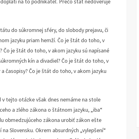
a doplatí na to podnikateľ. Prečo štát nedôveruje
u do súkromnej sféry, do slobody prejavu, či
nom jazyku priam hemží. Čo je štát do toho, v
? Čo je štát do toho, v akom jazyku sú napísané
úkromných kín a divadiel? Čo je štát do toho, v
a časopisy? Čo je štát do toho, v akom jazyku
d v tejto otázke však dnes nemáme na stole
ceho a zlého zákona o štátnom jazyku, „iba“
bodu obmedzujúceho zákona urobiť zákon ešte
dí na Slovensku. Okrem absurdných „vylepšení“