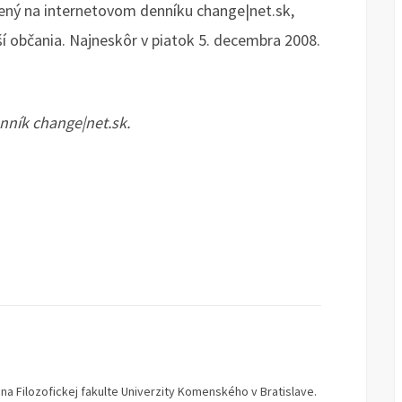
nený na internetovom denníku change|net.sk,
ší občania. Najneskôr v piatok 5. decembra 2008.
nník change|net.sk.
u na Filozofickej fakulte Univerzity Komenského v Bratislave.