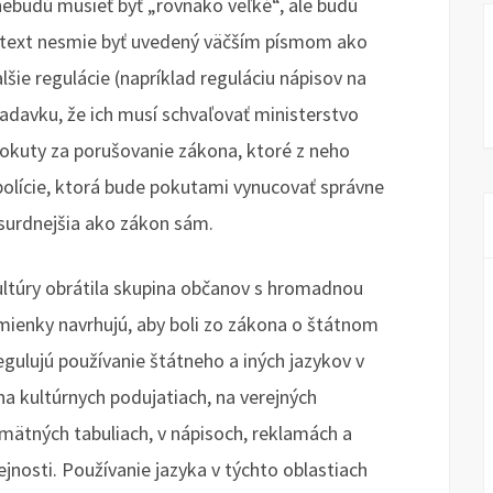
nebudú musieť byť „rovnako veľké“, ale budú
ý text nesmie byť uvedený väčším písmom ako
lšie regulácie (napríklad reguláciu nápisov na
adavku, že ich musí schvaľovať ministerstvo
okuty za porušovanie zákona, ktoré z neho
 polície, ktorá bude pokutami vynucovať správne
bsurdnejšia ako zákon sám.
ultúry obrátila skupina občanov s hromadnou
mienky navrhujú, aby boli zo zákona o štátnom
egulujú používanie štátneho a iných jazykov v
a kultúrnych podujatiach, na verejných
ätných tabuliach, v nápisoch, reklamách a
nosti. Používanie jazyka v týchto oblastiach