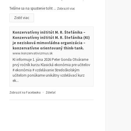
Tešíme sa na spustenie toht
...
Zobraziť viac
Zistiť viac
Konzervatívny inštitút M. R. Štefánika –
Necháme si vziať ideály
Čo sa môžeme naučiť od
Konzervatívny inštitút M. R. Štefánika (KI)
Novembra 89?
Margaret Thatcher
je nezisková mimovládna organizácia –
konzervatívne orientovaný think-tank.
KONZERVATÍVNE KLUBY
19.
ČLÁNKY
13. OKTÓBRA 2025
www.konzervativizmus.sk
NOVEMBRA 2025
RAINER ZITELMANN
KI informuje 1. júna 2026 Peter Gonda Otvárame
prvý ročník kurzu Klasická ekonómia pre učiteľov
# ekonómia # vzdelávanie Stredoškolským
učiteľom ponúkame unikátny vzdelávací kurz
ek...
Zobraziť na Facebooku
·
Zdieľať