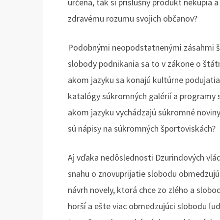
určená, tak si príslušný produkt nekúpia 
zdravému rozumu svojich občanov?
Podobnými neopodstatnenými zásahmi štát
slobody podnikania sa to v zákone o štát
akom jazyku sa konajú kultúrne podujatia
katalógy súkromných galérií a programy s
akom jazyku vychádzajú súkromné noviny 
sú nápisy na súkromných športoviskách?
Aj vďaka nedôslednosti Dzurindových vlá
snahu o znovuprijatie slobodu obmedzujú
návrh novely, ktorá chce zo zlého a slo
horší a ešte viac obmedzujúci slobodu ľu