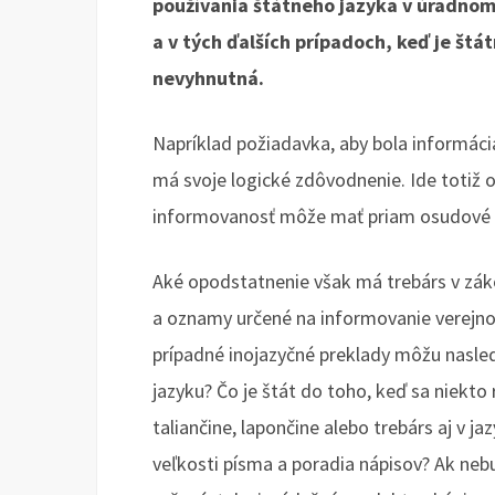
používania štátneho jazyka v úradnom
a v tých ďalších prípadoch, keď je štá
nevyhnutná.
Napríklad požiadavka, aby bola informácia
má svoje logické zdôvodnenie. Ide totiž 
informovanosť môže mať priam osudové 
Aké opodstatnenie však má trebárs v zák
a oznamy určené na informovanie verejnos
prípadné inojazyčné preklady môžu nasle
jazyku? Čo je štát do toho, keď sa niekto
taliančine, lapončine alebo trebárs aj v j
veľkosti písma a poradia nápisov? Ak ne