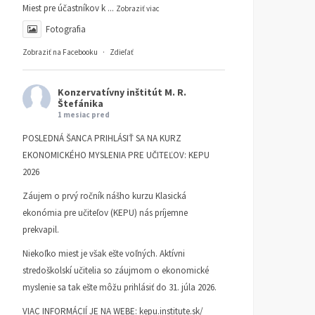
Miest pre účastníkov k
...
Zobraziť viac
Fotografia
Zobraziť na Facebooku
·
Zdieľať
Konzervatívny inštitút M. R.
Štefánika
1 mesiac pred
POSLEDNÁ ŠANCA PRIHLÁSIŤ SA NA KURZ
EKONOMICKÉHO MYSLENIA PRE UČITEĽOV: KEPU
2026
Záujem o prvý ročník nášho kurzu Klasická
ekonómia pre učiteľov (KEPU) nás príjemne
prekvapil.
Niekoľko miest je však ešte voľných. Aktívni
stredoškolskí učitelia so záujmom o ekonomické
myslenie sa tak ešte môžu prihlásiť do 31. júla 2026.
VIAC INFORMÁCIÍ JE NA WEBE:
kepu.institute.sk/