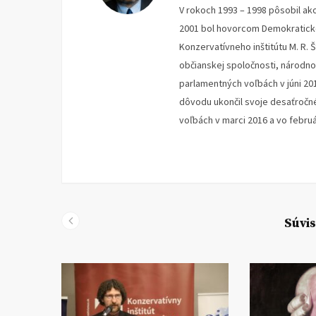
V rokoch 1993 – 1998 pôsobil ak
2001 bol hovorcom Demokratickej
Konzervatívneho inštitútu M. R. 
občianskej spoločnosti, národno
parlamentných voľbách v júni 20
dôvodu ukončil svoje desaťročné
voľbách v marci 2016 a vo febru
Súvis