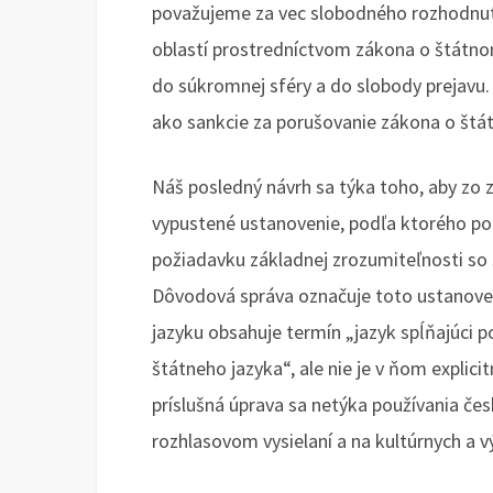
považujeme za vec slobodného rozhodnuti
oblastí prostredníctvom zákona o štátn
do súkromnej sféry a do slobody prejavu.
ako sankcie za porušovanie zákona o štá
Náš posledný návrh sa týka toho, aby zo 
vypustené ustanovenie, podľa ktorého po
požiadavku základnej zrozumiteľnosti so 
Dôvodová správa označuje toto ustanove
jazyku obsahuje termín „jazyk spĺňajúci 
štátneho jazyka“, ale nie je v ňom explici
príslušná úprava sa netýka používania če
rozhlasovom vysielaní a na kultúrnych a 