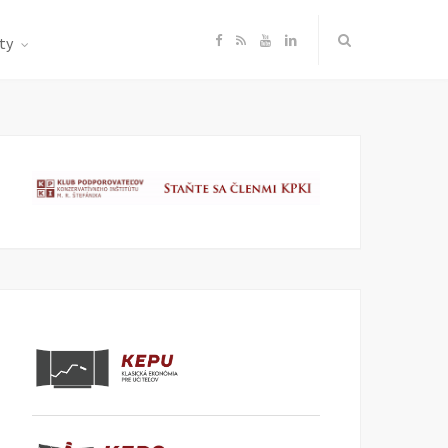
F
R
Y
L
ty
a
S
o
i
c
S
u
n
e
T
k
b
u
e
o
b
d
o
e
I
k
n