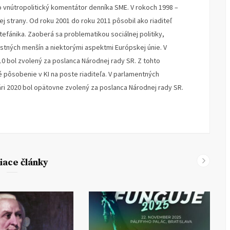
o vnútropolitický komentátor denníka SME. V rokoch 1998 –
 strany. Od roku 2001 do roku 2011 pôsobil ako riaditeľ
Štefánika. Zaoberá sa problematikou sociálnej politiky,
stných menšín a niektorými aspektmi Európskej únie. V
10 bol zvolený za poslanca Národnej rady SR. Z tohto
 pôsobenie v KI na poste riaditeľa. V parlamentných
ári 2020 bol opätovne zvolený za poslanca Národnej rady SR.
iace články