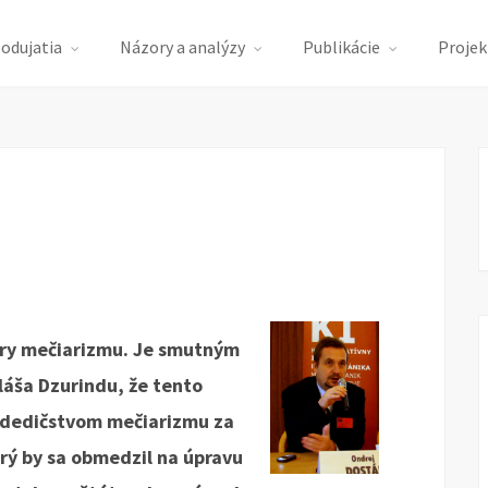
podujatia
Názory a analýzy
Publikácie
Projek
éry mečiarizmu. Je smutným
áša Dzurindu, že tento
s dedičstvom mečiarizmu za
rý by sa obmedzil na úpravu