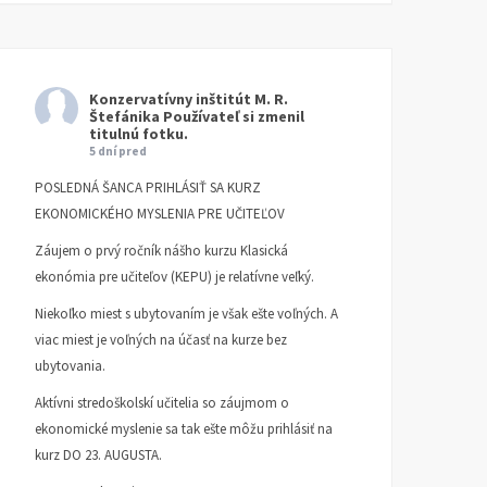
Konzervatívny inštitút M. R.
Štefánika
Používateľ si zmenil
titulnú fotku.
5 dní pred
POSLEDNÁ ŠANCA PRIHLÁSIŤ SA KURZ
EKONOMICKÉHO MYSLENIA PRE UČITEĽOV
Záujem o prvý ročník nášho kurzu Klasická
ekonómia pre učiteľov (KEPU) je relatívne veľký.
Niekoľko miest s ubytovaním je však ešte voľných. A
viac miest je voľných na účasť na kurze bez
ubytovania.
Aktívni stredoškolskí učitelia so záujmom o
ekonomické myslenie sa tak ešte môžu prihlásiť na
kurz DO 23. AUGUSTA.