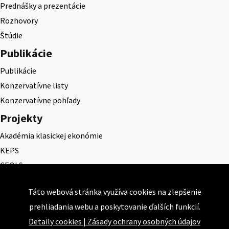
Prednášky a prezentácie
Rozhovory
Štúdie
Publikácie
Publikácie
Konzervatívne listy
Konzervatívne pohľady
Projekty
Akadémia klasickej ekonómie
KEPS
CEQLS
Cena Dominika Tatarku
Táto webová stránka využíva cookies na zlepšenie
Cena Ernesta Valka
prehliadania webu a poskytovanie ďalších funkcií.
Študentská esej
Detaily cookies
|
Zásady ochrany osobných údajov
Deň daňového odbremenenia