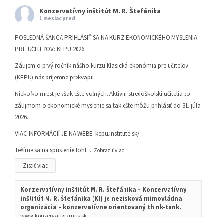
Konzervatívny inštitút M. R. Štefánika
1 mesiac pred
POSLEDNÁ ŠANCA PRIHLÁSIŤ SA NA KURZ EKONOMICKÉHO MYSLENIA
PRE UČITEĽOV: KEPU 2026
Záujem o prvý ročník nášho kurzu Klasická ekonómia pre učiteľov
(KEPU) nás príjemne prekvapil.
Niekoľko miest je však ešte voľných. Aktívni stredoškolskí učitelia so
záujmom o ekonomické myslenie sa tak ešte môžu prihlásiť do 31. júla
2026.
VIAC INFORMÁCIÍ JE NA WEBE:
kepu.institute.sk/
Tešíme sa na spustenie toht
...
Zobraziť viac
Zistiť viac
Konzervatívny inštitút M. R. Štefánika – Konzervatívny
inštitút M. R. Štefánika (KI) je nezisková mimovládna
organizácia – konzervatívne orientovaný think-tank.
www.konzervativizmus.sk