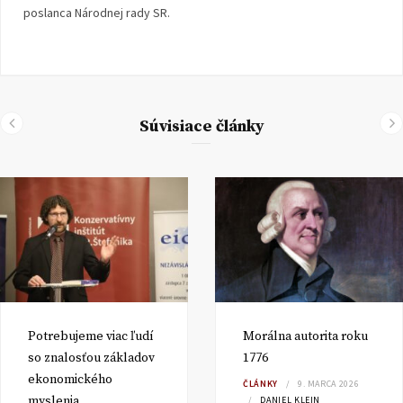
poslanca Národnej rady SR.
Súvisiace články
Potrebujeme viac ľudí
Morálna autorita roku
so znalosťou základov
1776
ekonomického
ČLÁNKY
9. MARCA 2026
myslenia
DANIEL KLEIN