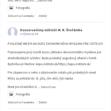
VIAC INFO:
kepu.ins
...
Zobraziť viac
Fotografia
Zobraziť na Facebooku
·
Zdieľať
Konzervatívny inštitút M. R. Štefánika
1 týždeň pred
POSLEDNÉ MIESTA NA KURZ EKONOMICKÉHO MYSLENIA PRE UČITEĽOV
Pripravujeme prvý ročník kurzu základov ekonomického myslenia pre
stredoškolských učiteľov. Bude posledný augustový víkend v hoteli
Bystrička pri Martine:
kepu.institute.sk/https://kepu.institute.sk/
Pre záujemcov o neho s ubytovaním ostalo pár posledných miest.
Môžu sa prihlásiť do 31. júla, čím skôr, tým lepšie.
Miest pre účastníkov k
...
Zobraziť viac
Fotografia
Zobraziť na Facebooku
·
Zdieľať