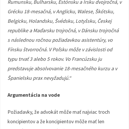
Rumunsku, Bulharsku, Estónsku a Írsku dvojročná, v
Grécku 18-mesačná, v Anglicku, Walese, Škótsku,
Belgicku, Holandsku, Švédsku, Lotyšsku, Českej
republike a Maďarsku trojročná, v Dánsku trojročná
s následnou ročnou požiadavkou asistentúry, vo
Fínsku štvorročná. V Poľsku môže v závislosti od
typu trvať 3 alebo 5 rokov. Vo Francúzsku ju
predstavuje absolvovanie 18-mesačného kurzu a v
Španielsku prax nevyžadujú.“
Argumentácia na vode
Požiadavky, že advokát môže mať najviac troch
koncipientov a že koncipientov môže mať len