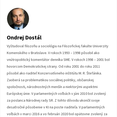
Ondrej Dostál
Vyštudoval filozofiu a sociológiu na Filozofickej fakulte Univerzity
Komenského v Bratislave. V rokoch 1993 – 1998 pôsobil ako
vnútropolitický komentátor denníka SME. V rokoch 1998 – 2001 bol
hovorcom Demokratickej strany. Od roku 2001 do roku 2011
pôsobil ako riaditeľ Konzervatívneho inštitútu M. R. Štefánika.
Zaoberá sa problematikou sociálnej politiky, občianskej
spoločnosti, národnostných menšín a niektorými aspektmi
Európskej únie. V parlamentných voľbách v júni 2010 bol zvolený
za poslanca Národnej rady SR. Z tohto dôvodu ukončil svoje
desaťročné pôsobenie v KI na poste riaditeľa. V parlamentných
voľbách v marci 2016 a vo februári 2020 bol opätovne zvolený za