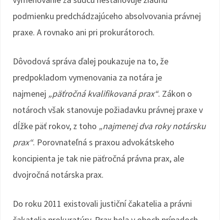
podmienku predchádzajúceho absolvovania právnej
praxe. A rovnako ani pri prokurátoroch.
Dôvodová správa ďalej poukazuje na to, že
predpokladom vymenovania za notára je
najmenej
„päťročná kvalifikovaná prax“
. Zákon o
notároch však stanovuje požiadavku právnej praxe v
dĺžke päť rokov, z toho
„najmenej dva roky notársku
prax“
. Porovnateľná s praxou advokátskeho
koncipienta je tak nie päťročná právna prax, ale
dvojročná notárska prax.
Do roku 2011 existovali justiční čakatelia a právni
čakatelia prokuratúry. Prax bola v oboch prípadoch