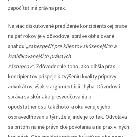
započítať iná právna prax.
Najviac diskutované predĺženie koncipientskej praxe
na päť rokov je v dôvodovej správe obhajované
snahou
„zabezpečiť pre klientov skúsenejších a
kvalifikovanejších právnych
zástupcov“.
Zdôvodnenie toho, ako dlhšia prax
koncipientov prispeje k zvýšeniu kvality prípravy
advokátov, však v argumentácii chýba. Dôvodová
správa sa skôr ako presvedčovaniu o
opodstatnenosti takéhoto kroku venuje jeho
ospravedlňovaniu tým, že aj inde je to tak. Odvoláva
sa pritom na iné právnické povolania a na prax v iných
krajinách. Obe analógie pritom krívajú na obe nohy.