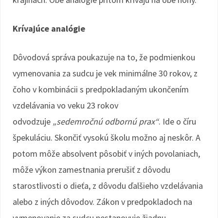
Krívajúce analógie
Dôvodová správa poukazuje na to, že podmienkou
vymenovania za sudcu je vek minimálne 30 rokov, z
čoho v kombinácii s predpokladaným ukončením
vzdelávania vo veku 23 rokov
odvodzuje
„sedemročnú odbornú prax“
. Ide o číru
špekuláciu. Skončiť vysokú školu možno aj neskôr. A
potom môže absolvent pôsobiť v iných povolaniach,
môže výkon zamestnania prerušiť z dôvodu
starostlivosti o dieťa, z dôvodu ďalšieho vzdelávania
alebo z iných dôvodov. Zákon v predpokladoch na
vymenovanie za sudcu nestanovuje žiadnu