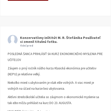
Konzervatívny inštitút M. R. Štefánika
Používateľ
si zmenil titulnú fotku.
4 dní pred
POSLEDNÁ ŠANCA PRIHLÁSIŤ SA KURZ EKONOMICKÉHO MYSLENIA PRE
UČITEĽOV
Záujem o prvý ročník nášho kurzu Klasická ekonómia pre učiteľov
(KEPU) je relatívne veľký.
Niekoľko miest s ubytovaním je však ešte voľných. A viac miest je
voľných na účasť na kurze bez ubytovania.
Aktívni stredoškolskí učitelia so záujmom o ekonomické myslenie sa
tak ešte môžu prihlásiť na kurz DO 23. AUGUSTA.