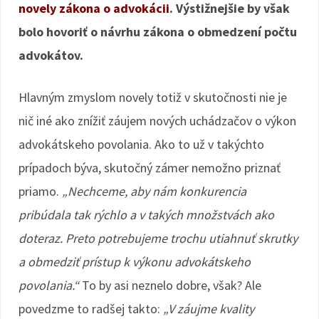
novely zákona o advokácii
. Výstižnejšie by však
bolo hovoriť o návrhu zákona o obmedzení počtu
advokátov.
Hlavným zmyslom novely totiž v skutočnosti nie je
nič iné ako znížiť záujem nových uchádzačov o výkon
advokátskeho povolania. Ako to už v takýchto
prípadoch býva, skutočný zámer nemožno priznať
priamo.
„Nechceme, aby nám konkurencia
pribúdala tak rýchlo a v takých množstvách ako
doteraz. Preto potrebujeme trochu utiahnuť skrutky
a obmedziť prístup k výkonu advokátskeho
povolania.“
To by asi neznelo dobre, však? Ale
povedzme to radšej takto:
„V záujme kvality