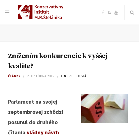
F
R
Y
a
S
o
c
S
u
Znížením konkurencie k vyššej
e
T
kvalite?
b
u
ČLÁNKY
2. OKTÓBRA 2012
ONDREJ DOSTÁL
o
b
Parlament na svojej
o
e
septembrovej schôdzi
k
posunul do druhého
čítania
vládny návrh