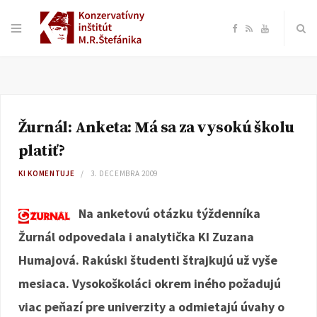
F
R
Y
a
S
o
c
S
u
Žurnál: Anketa: Má sa za vysokú školu
e
T
platiť?
b
u
KI KOMENTUJE
3. DECEMBRA 2009
o
b
Na anketovú otázku týždenníka
Žurnál odpovedala i analytička KI Zuzana
o
e
Humajová.
Rakúski študenti štrajkujú už vyše
k
mesiaca. Vysokoškoláci okrem iného požadujú
viac peňazí pre univerzity a odmietajú úvahy o