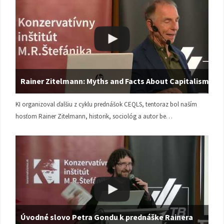
Rainer Zitelmann: Myths and Facts About Capitalism
KI organizoval ďalšiu z cyklu prednášok CEQLS, tentoraz bol naším
hosťom Rainer Zitelmann, historik, sociológ a autor be…
Úvodné slovo Petra Gondu k prednáške Rainera