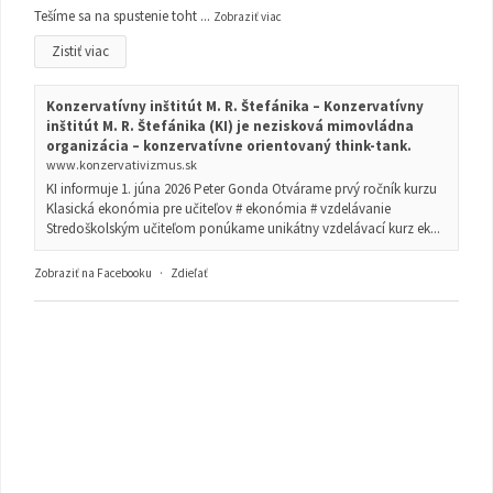
Tešíme sa na spustenie toht
...
Zobraziť viac
Zistiť viac
Konzervatívny inštitút M. R. Štefánika – Konzervatívny
inštitút M. R. Štefánika (KI) je nezisková mimovládna
organizácia – konzervatívne orientovaný think-tank.
www.konzervativizmus.sk
KI informuje 1. júna 2026 Peter Gonda Otvárame prvý ročník kurzu
Klasická ekonómia pre učiteľov # ekonómia # vzdelávanie
Stredoškolským učiteľom ponúkame unikátny vzdelávací kurz ek...
Zobraziť na Facebooku
·
Zdieľať