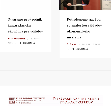
Otvárame prvý ročník
Potrebujeme viac ľudí
kurzu Klasická
so znalosťou základov
ekonómia pre učiteľov
ekonomického
myslenia
KI INFORMUJE
1. JÚNA
2026
PETER GONDA
ČLÁNKY
16. APRÍLA 2026
PETER GONDA