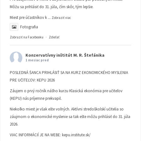
Môžu sa prihlásiť do 31. júla, čím skôr, tým lepšie.
Miest pre účastníkov k
...
Zobraziť viac
Fotografia
Zobraziť na Facebooku
·
Zdieľať
Konzervatívny inštitút M. R. Štefánika
1 mesiac pred
POSLEDNÁ ŠANCA PRIHLÁSIŤ SA NA KURZ EKONOMICKÉHO MYSLENIA
PRE UČITEĽOV: KEPU 2026
Záujem o prvý ročník nášho kurzu Klasická ekonómia pre učiteľov
(KEPU) nás príjemne prekvapil.
Niekoľko miest je však ešte voľných. Aktívni stredoškolskí učitelia so
záujmom o ekonomické myslenie sa tak ešte môžu prihlásiť do 31. júla
2026.
VIAC INFORMÁCIÍ JE NA WEBE:
kepu.institute.sk/