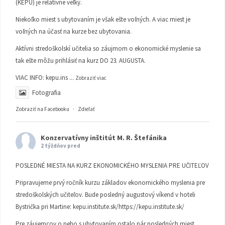
(KEPU) je relatívne veľký.
Niekoľko miest s ubytovaním je však ešte voľných. A viac miest je
voľných na účasť na kurze bez ubytovania.
Aktívni stredoškolskí učitelia so záujmom o ekonomické myslenie sa
tak ešte môžu prihlásiť na kurz DO 23. AUGUSTA.
VIAC INFO:
kepu.ins
...
Zobraziť viac
Fotografia
Zobraziť na Facebooku
·
Zdieľať
Konzervatívny inštitút M. R. Štefánika
2 týždňov pred
POSLEDNÉ MIESTA NA KURZ EKONOMICKÉHO MYSLENIA PRE UČITEĽOV
Pripravujeme prvý ročník kurzu základov ekonomického myslenia pre
stredoškolských učiteľov. Bude posledný augustový víkend v hoteli
Bystrička pri Martine:
kepu.institute.sk/https://kepu.institute.sk/
Pre záujemcov o neho s ubytovaním ostalo pár posledných miest.