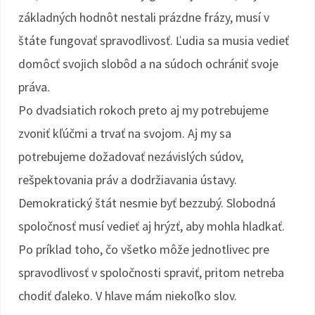
základných hodnôt nestali prázdne frázy, musí v
štáte fungovať spravodlivosť. Ľudia sa musia vedieť
domôcť svojich slobôd a na súdoch ochrániť svoje
práva.
Po dvadsiatich rokoch preto aj my potrebujeme
zvoniť kľúčmi a trvať na svojom. Aj my sa
potrebujeme dožadovať nezávislých súdov,
rešpektovania práv a dodržiavania ústavy.
Demokratický štát nesmie byť bezzubý. Slobodná
spoločnosť musí vedieť aj hrýzť, aby mohla hladkať.
Po príklad toho, čo všetko môže jednotlivec pre
spravodlivosť v spoločnosti spraviť, pritom netreba
chodiť ďaleko. V hlave mám niekoľko slov.