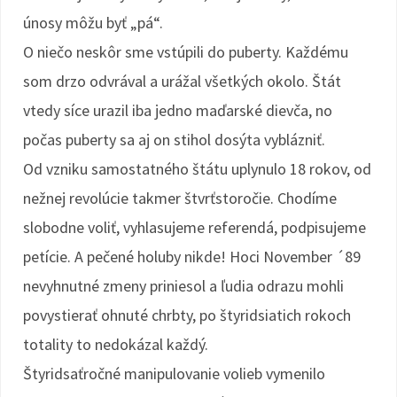
únosy môžu byť „pá“.
O niečo neskôr sme vstúpili do puberty. Každému
som drzo odvrával a urážal všetkých okolo. Štát
vtedy síce urazil iba jedno maďarské dievča, no
počas puberty sa aj on stihol dosýta vyblázniť.
Od vzniku samostatného štátu uplynulo 18 rokov, od
nežnej revolúcie takmer štvrťstoročie. Chodíme
slobodne voliť, vyhlasujeme referendá, podpisujeme
petície. A pečené holuby nikde! Hoci November ´89
nevyhnutné zmeny priniesol a ľudia odrazu mohli
povystierať ohnuté chrbty, po štyridsiatich rokoch
totality to nedokázal každý.
Štyridsaťročné manipulovanie volieb vymenilo