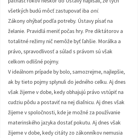
pätnásť rokov neskôr do Ústavy napísali, že tých
všetkých budú môcť zastupovať iba
oni
.
Zákony ohýbať podľa potreby. Ústavy písať na
želanie. Pravidlá meniť počas hry. Pre diktátorov a
totalitné režimy nič nemôže byť ľahšie. Morálka a
právo, spravodlivosť a súlad s právom sú však
celkom odlišné pojmy.
V ideálnom prípade by bolo, samozrejme, najlepšie,
ak by tieto pojmy splynuli do jedného celku. Aj dnes
však žijeme v dobe, kedy obhajujú právo vstúpiť na
cudziu pôdu a postaviť na nej diaľnicu. Aj dnes však
žijeme v spoločnosti, kde je možné za používanie
materinského jazyka dostať pokutu. Aj dnes však
žijeme v dobe, kedy citáty zo zákonníkov nemusia