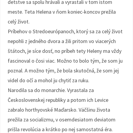
detstve sa spolu hrávali a vyrastali v tom istom
meste. Teta Helena v ňom koniec-koncov prežila
celý život.
Príbehov o Stredoeurópanoch, ktorý sa za celý život
nepohli z jedného dvora a žili pritom vo viacerých
štátoch, je síce dosť, no príbeh tety Heleny ma vždy
fascinoval o čosi viac. Možno to bolo tým, že som ju
poznal. A možno tým, že bola skutočná, že som jej
videl do očí a mohol ju chytiť za ruku.
Narodila sa do monarchie. Vyrastala za
Československej republiky a potom ich Levice
zabralo horthyovské Maďarsko. Väčšinu života
prežila za socializmu, v osemdesiatom deviatom
prišla revolúcia a krátko po nej samostatná éra.