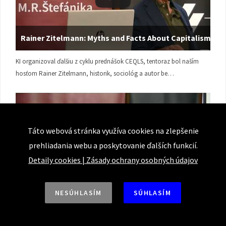
Rainer Zitelmann: Myths and Facts About Capitalism
KI organizoval ďalšiu z cyklu prednášok CEQLS, tentoraz bol naším
hosťom Rainer Zitelmann, historik, sociológ a autor be…
Táto webová stránka využíva cookies na zlepšenie
prehliadania webu a poskytovanie ďalších funkcií.
Detaily cookies
|
Zásady ochrany osobných údajov
Úvodné slovo Petra Gondu k prednáške Rainera
Zitelmanna
NESÚHLASÍM
SÚHLASÍM
KI organizoval ďalšiu z cyklu prednášok CEQLS, tentoraz bol naším
hosťom Rainer Zitelmann, historik, sociológ a autor be…