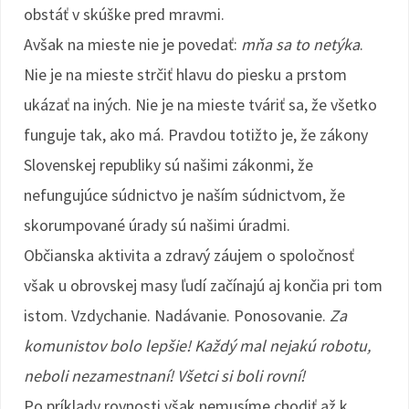
obstáť v skúške pred mravmi.
Avšak na mieste nie je povedať:
mňa sa to netýka
.
Nie je na mieste strčiť hlavu do piesku a prstom
ukázať na iných. Nie je na mieste tváriť sa, že všetko
funguje tak, ako má. Pravdou totižto je, že zákony
Slovenskej republiky sú našimi zákonmi, že
nefungujúce súdnictvo je naším súdnictvom, že
skorumpované úrady sú našimi úradmi.
Občianska aktivita a zdravý záujem o spoločnosť
však u obrovskej masy ľudí začínajú aj končia pri tom
istom. Vzdychanie. Nadávanie. Ponosovanie.
Za
komunistov bolo lepšie! Každý mal nejakú robotu,
neboli nezamestnaní! Všetci si boli rovní!
Po príklady rovnosti však nemusíme chodiť až k