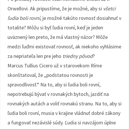
Orwellovi. Ak pripustíme, že je možné, aby si
všetci
ľudia boli rovní
, je možné takúto rovnosť dosiahnuť v
totalite? Môžu si byť ľudia rovní, keď je jeden
uväznený len preto, že má vlastný názor? Môže
medzi ľuďmi existovať rovnosť, ak niekoho vyhlásime
za nepriateľa len pre jeho
triedny pôvod
?
Marcus Tullius Cicero už v starovekom Ríme
skonštatoval, že „podstatou rovnosti je
spravodlivosť.“ Na to, aby si ľudia boli rovní,
nepotrebujú bývať v rovnakých bytoch, jazdiť na
rovnakých autách a voliť rovnakú stranu. Na to, aby si
ľudia boli rovní, musia v krajine vládnuť dobré zákony
a fungovať nezávislé súdy. Ľudia si navzájom úplne