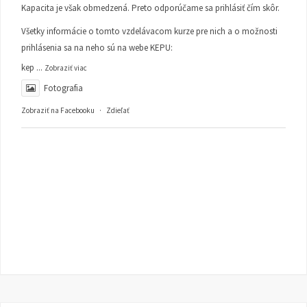
Kapacita je však obmedzená. Preto odporúčame sa prihlásiť čím skôr.
Všetky informácie o tomto vzdelávacom kurze pre nich a o možnosti
prihlásenia sa na neho sú na webe KEPU:
kep
...
Zobraziť viac
Fotografia
Zobraziť na Facebooku
·
Zdieľať