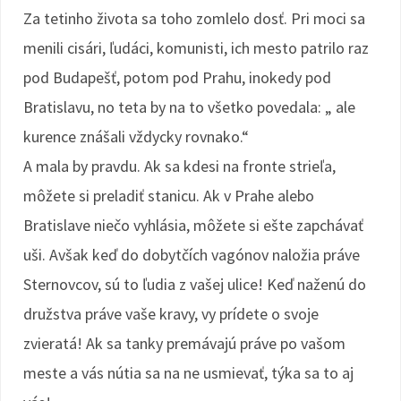
Za tetinho života sa toho zomlelo dosť. Pri moci sa
menili cisári, ľudáci, komunisti, ich mesto patrilo raz
pod Budapešť, potom pod Prahu, inokedy pod
Bratislavu, no teta by na to všetko povedala: „ ale
kurence znášali vždycky rovnako.“
A mala by pravdu. Ak sa kdesi na fronte strieľa,
môžete si preladiť stanicu. Ak v Prahe alebo
Bratislave niečo vyhlásia, môžete si ešte zapchávať
uši. Avšak keď do dobytčích vagónov naložia práve
Sternovcov, sú to ľudia z vašej ulice! Keď naženú do
družstva práve vaše kravy, vy prídete o svoje
zvieratá! Ak sa tanky premávajú práve po vašom
meste a vás nútia sa na ne usmievať, týka sa to aj