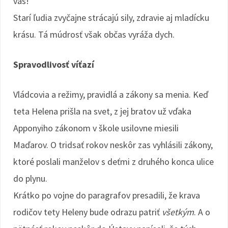
vás!
Starí ľudia zvyčajne strácajú sily, zdravie aj mladícku
krásu. Tá múdrosť však občas vyráža dych.
Spravodlivosť víťazí
Vládcovia a režimy, pravidlá a zákony sa menia. Keď
teta Helena prišla na svet, z jej bratov už vďaka
Apponyiho zákonom v škole usilovne miesili
Maďarov. O tridsať rokov neskôr zas vyhlásili zákony,
ktoré poslali manželov s deťmi z druhého konca ulice
do plynu.
Krátko po vojne do paragrafov presadili, že krava
rodičov tety Heleny bude odrazu patriť
všetkým
. A o