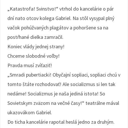
„Katastrofa! Svinstvo!“ vtrhol do kancelárie o pár
dní nato otcov kolega Gabriel. Na stôl vysypal plný
vačok pohúžvaných plagátov a pohoršene sa na
postŕhané dielka zamračil.
Koniec vlády jednej strany!
Chceme slobodné voľby!
Pravda musí zvíťaziť!
„Smradi pubertiacki! Obyčajní sopliaci, sopliaci chcú v
tomto štáte rozhodovať! Ale socializmus si len tak
nedáme! Socializmus je naša jediná istota! So
Sovietskym zväzom na večné časy!“ teatrálne mával
ukazovákom Gabriel.
Do ticha kancelárie rapotal heslá jedno za druhým.