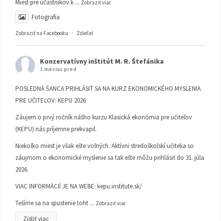
Miest pre účastníkov k
...
Zobraziť viac
Fotografia
Zobraziť na Facebooku
·
Zdieľať
Konzervatívny inštitút M. R. Štefánika
1 mesiac pred
POSLEDNÁ ŠANCA PRIHLÁSIŤ SA NA KURZ EKONOMICKÉHO MYSLENIA
PRE UČITEĽOV: KEPU 2026
Záujem o prvý ročník nášho kurzu Klasická ekonómia pre učiteľov
(KEPU) nás príjemne prekvapil.
Niekoľko miest je však ešte voľných. Aktívni stredoškolskí učitelia so
záujmom o ekonomické myslenie sa tak ešte môžu prihlásiť do 31. júla
2026.
VIAC INFORMÁCIÍ JE NA WEBE:
kepu.institute.sk/
Tešíme sa na spustenie toht
...
Zobraziť viac
Zistiť viac