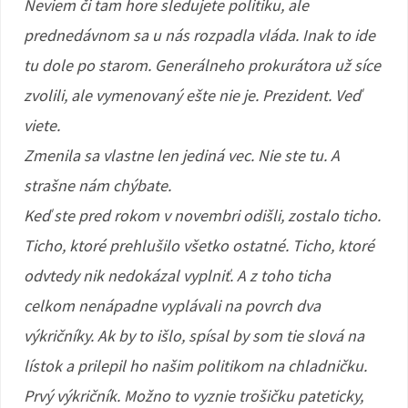
Neviem či tam hore sledujete politiku, ale
prednedávnom sa u nás rozpadla vláda. Inak to ide
tu dole po starom. Generálneho prokurátora už síce
zvolili, ale vymenovaný ešte nie je. Prezident. Veď
viete.
Zmenila sa vlastne len jediná vec. Nie ste tu. A
strašne nám chýbate.
Keď ste pred rokom v novembri odišli, zostalo ticho.
Ticho, ktoré prehlušilo všetko ostatné. Ticho, ktoré
odvtedy nik nedokázal vyplniť. A z toho ticha
celkom nenápadne vyplávali na povrch dva
výkričníky. Ak by to išlo, spísal by som tie slová na
lístok a prilepil ho našim politikom na chladničku.
Prvý výkričník. Možno to vyznie trošičku pateticky,