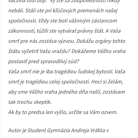
väčšina ľudí bojí.“ Vy ste sa zodpovednosti nikdy
nebáli. Stáli ste pri kľúčových premenách našej
spoločnosti. Vždy ste boli vášnivým zástancom
zákonnosti, túžili ste vytvárať právny štát. A Vaša
smrť pre nás zostáva výzvou. Dokážu orgány tohto
štátu vyšetriť Vašu vraždu? Dokážeme Vášho vraha
postaviť pred spravodlivý súd?
Vaša smrť nie je iba tragédiou ľudskej bytosti. Vaša
smrť je tragédiou celej spoločnosti. Hoci si želám,
aby sme Vášho vraha jedného dňa našli, zostávam
tak trochu skeptik.
Ak by to predsa len vyšlo, určite sa Vám ozvem.
Autor je študent Gymnázia Andreja Vrábla v