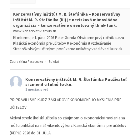
Konzervatívny inštitút M. R. Štefánika – Konzervatívny
inštitút M. R. Štefánika (KI) je nezisková mimovládna
organizácia – konzervatívne orientovaný think-tank.
www.konzervativizmus.sk
KI informuje 1. júna 2026 Peter Gonda Otvárame prvý ročník kurzu
Klasická ekonómia pre učiteľov # ekonómia # vzdelávanie
Stredoškolským učiteľom ponúkame unikátny vzdelávací kurz ek...
Zobraziť na Facebooku
·
Zdieľať
Konzervatívny inštitút M. R. Štefánika
Používateľ
si zmenil titulnú fotku.
1 mesiac pred
PRIPRAVILI SME KURZ ZÁKLADOV EKONOMICKÉHO MYSLENIA PRE
UČITEĽOV
Aktívni stredoškolskí učitelia so záujmom o ekonomické myslenie sa
môžu prihlásiť na náš víkendový kurz Klasická ekonómia pre učiteľov
(KEPU) 2026 do 31. JÚLA.