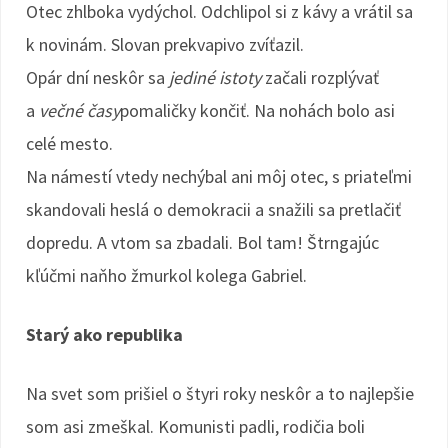
Otec zhlboka vydýchol. Odchlipol si z kávy a vrátil sa
k novinám. Slovan prekvapivo zvíťazil.
Opár dní neskôr sa
jediné istoty
začali rozplývať
a
večné časy
pomaličky končiť. Na nohách bolo asi
celé mesto.
Na námestí vtedy nechýbal ani môj otec, s priateľmi
skandovali heslá o demokracii a snažili sa pretlačiť
dopredu. A vtom sa zbadali. Bol tam! Štrngajúc
kľúčmi naňho žmurkol kolega Gabriel.
Starý ako republika
Na svet som prišiel o štyri roky neskôr a to najlepšie
som asi zmeškal. Komunisti padli, rodičia boli