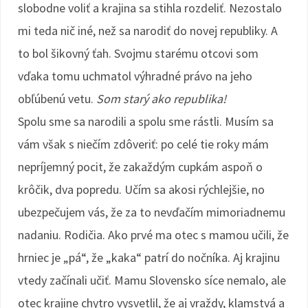
slobodne voliť a krajina sa stihla rozdeliť. Nezostalo
mi teda nič iné, než sa narodiť do novej republiky. A
to bol šikovný ťah. Svojmu starému otcovi som
vďaka tomu uchmatol výhradné právo na jeho
obľúbenú vetu.
Som starý ako republika!
Spolu sme sa narodili a spolu sme rástli. Musím sa
vám však s niečím zdôveriť: po celé tie roky mám
nepríjemný pocit, že zakaždým cupkám aspoň o
krôčik, dva popredu. Učím sa akosi rýchlejšie, no
ubezpečujem vás, že za to nevďačím mimoriadnemu
nadaniu. Rodičia. Ako prvé ma otec s mamou učili, že
hrniec je „pá“, že „kaka“ patrí do nočníka. Aj krajinu
vtedy začínali učiť. Mamu Slovensko síce nemalo, ale
otec krajine chytro vysvetlil, že aj vraždy, klamstvá a