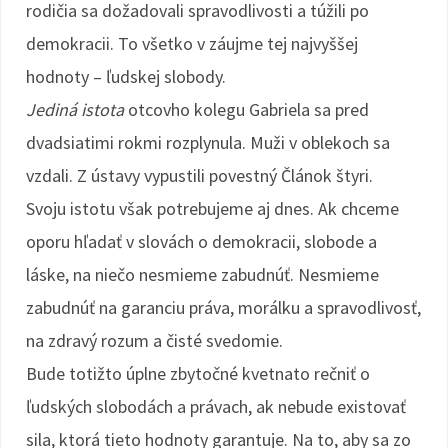
rodičia sa dožadovali spravodlivosti a túžili po
demokracii. To všetko v záujme tej najvyššej
hodnoty – ľudskej slobody.
Jediná istota
otcovho kolegu Gabriela sa pred
dvadsiatimi rokmi rozplynula. Muži v oblekoch sa
vzdali. Z ústavy vypustili povestný Článok štyri.
Svoju istotu však potrebujeme aj dnes. Ak chceme
oporu hľadať v slovách o demokracii, slobode a
láske, na niečo nesmieme zabudnúť. Nesmieme
zabudnúť na garanciu práva, morálku a spravodlivosť,
na zdravý rozum a čisté svedomie.
Bude totižto úplne zbytočné kvetnato rečniť o
ľudských slobodách a právach, ak nebude existovať
sila, ktorá tieto hodnoty garantuje. Na to, aby sa zo