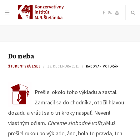
F
R
Y
a
S
o
c
S
u
Do neba
e
T
ŠTUDENTSKÁ ESEJ
13. DECEMBRA 2011
RADOVAN POTOČÁR
b
u
o
b
Prešiel okolo toho výkladu a zastal.
Zamračil sa do chodníka, otočil hlavou
o
e
dozadu a vrátil sa o tri kroky naspäť. Neveril
k
vlastným očiam.
Chceme slobodné voľby!
Muž
prešiel rukou po výklade, áno, bola to pravda, ten