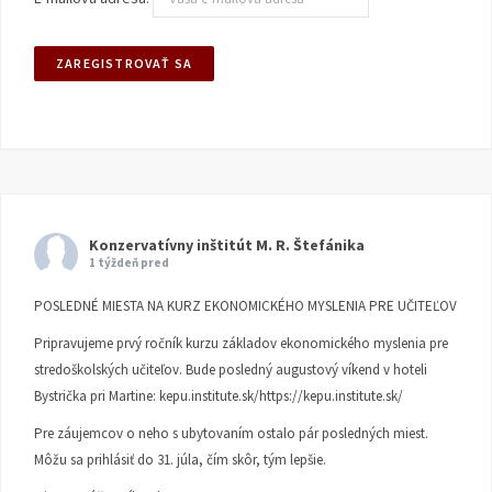
Konzervatívny inštitút M. R. Štefánika
1 týždeň pred
POSLEDNÉ MIESTA NA KURZ EKONOMICKÉHO MYSLENIA PRE UČITEĽOV
Pripravujeme prvý ročník kurzu základov ekonomického myslenia pre
stredoškolských učiteľov. Bude posledný augustový víkend v hoteli
Bystrička pri Martine:
kepu.institute.sk/https://kepu.institute.sk/
Pre záujemcov o neho s ubytovaním ostalo pár posledných miest.
Môžu sa prihlásiť do 31. júla, čím skôr, tým lepšie.