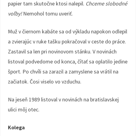
papier tam skutočne ktosi nalepil.
Chceme slobodné
voľby!
Nemohol tomu uveriť.
Muž v čiernom kabáte sa od výkladu napokon odlepil
a zvierajúc v ruke tašku pokračoval v ceste do práce.
Zastavil sa len pri novinovom stánku. V novinách
listoval podvedome od konca, čítať sa oplatilo jedine
šport. Po chvíli sa zarazil a zamyslene sa vrátil na
začiatok. Čosi viselo vo vzduchu.
Na jeseň 1989 listoval v novinách na bratislavskej
ulici môj otec.
Kolega