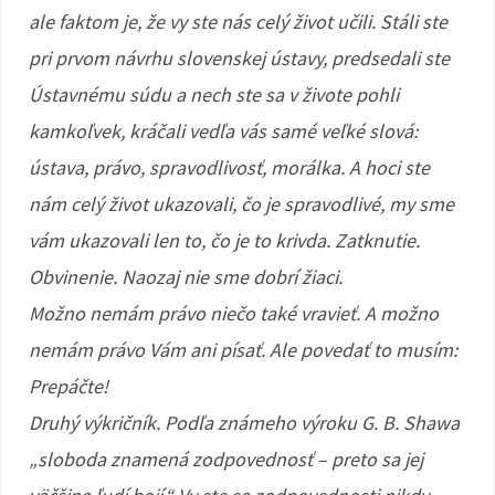
ale faktom je, že vy ste nás celý život učili. Stáli ste
pri prvom návrhu slovenskej ústavy, predsedali ste
Ústavnému súdu a nech ste sa v živote pohli
kamkoľvek, kráčali vedľa vás samé veľké slová:
ústava, právo, spravodlivosť, morálka. A hoci ste
nám celý život ukazovali, čo je spravodlivé, my sme
vám ukazovali len to, čo je to krivda. Zatknutie.
Obvinenie. Naozaj nie sme dobrí žiaci.
Možno nemám právo niečo také vravieť. A možno
nemám právo Vám ani písať. Ale povedať to musím:
Prepáčte!
Druhý výkričník. Podľa známeho výroku G. B. Shawa
„sloboda znamená zodpovednosť – preto sa jej