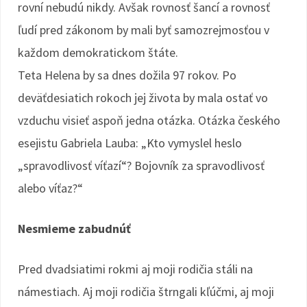
rovní nebudú nikdy. Avšak rovnosť šancí a rovnosť
ľudí pred zákonom by mali byť samozrejmosťou v
každom demokratickom štáte.
Teta Helena by sa dnes dožila 97 rokov. Po
deväťdesiatich rokoch jej života by mala ostať vo
vzduchu visieť aspoň jedna otázka. Otázka českého
esejistu Gabriela Lauba: „Kto vymyslel heslo
„spravodlivosť víťazí“? Bojovník za spravodlivosť
alebo víťaz?“
Nesmieme zabudnúť
Pred dvadsiatimi rokmi aj moji rodičia stáli na
námestiach. Aj moji rodičia štrngali kľúčmi, aj moji