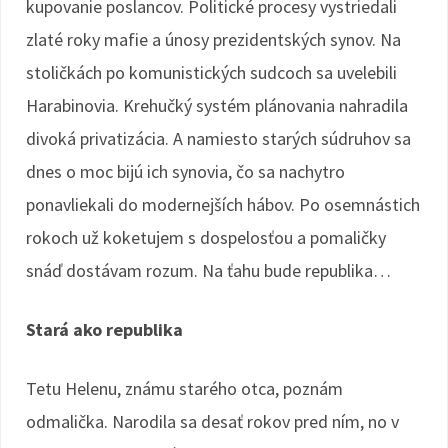
kupovanie poslancov. Politické procesy vystriedali
zlaté roky mafie a únosy prezidentských synov. Na
stoličkách po komunistických sudcoch sa uvelebili
Harabinovia. Krehučký systém plánovania nahradila
divoká privatizácia. A namiesto starých súdruhov sa
dnes o moc bijú ich synovia, čo sa nachytro
ponavliekali do modernejších hábov. Po osemnástich
rokoch už koketujem s dospelosťou a pomaličky
snáď dostávam rozum. Na ťahu bude republika…
Stará ako republika
Tetu Helenu, známu starého otca, poznám
odmalička. Narodila sa desať rokov pred ním, no v