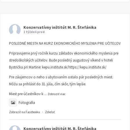
Konzervatívny inštitút M. R. Štefánika
1 týždeň pred
POSLEDNÉ MIESTA NA KURZ EKONOMICKÉHO MYSLENIA PRE UČITEĽOV
Pripravujeme prvý ročník kurzu základov ekonomického myslenia pre
stredoškolských učiteľov. Bude posledný augustový víkend v hoteli
Bystrička pri Martine:
kepu.institute.sk/https://kepu.institute.sk/
Pre záujemcov o neho s ubytovaním ostalo pár posledných miest.
Môžu sa prihlásiť do 31. júla, čím skôr, tým lepšie.
Miest pre účastníkov k
...
Zobraziť viac
Fotografia
Zobraziť na Facebooku
·
Zdieľať
Konzervatívny inštitút M. R. Štefánika