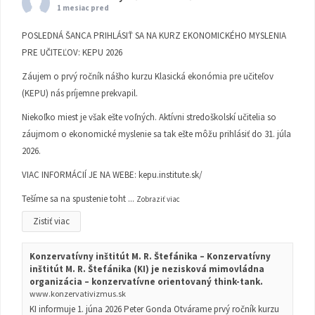
1 mesiac pred
POSLEDNÁ ŠANCA PRIHLÁSIŤ SA NA KURZ EKONOMICKÉHO MYSLENIA
PRE UČITEĽOV: KEPU 2026
Záujem o prvý ročník nášho kurzu Klasická ekonómia pre učiteľov
(KEPU) nás príjemne prekvapil.
Niekoľko miest je však ešte voľných. Aktívni stredoškolskí učitelia so
záujmom o ekonomické myslenie sa tak ešte môžu prihlásiť do 31. júla
2026.
VIAC INFORMÁCIÍ JE NA WEBE:
kepu.institute.sk/
Tešíme sa na spustenie toht
...
Zobraziť viac
Zistiť viac
Konzervatívny inštitút M. R. Štefánika – Konzervatívny
inštitút M. R. Štefánika (KI) je nezisková mimovládna
organizácia – konzervatívne orientovaný think-tank.
www.konzervativizmus.sk
KI informuje 1. júna 2026 Peter Gonda Otvárame prvý ročník kurzu