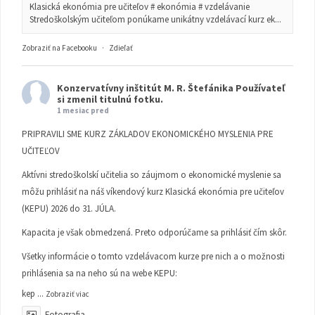
Klasická ekonómia pre učiteľov # ekonómia # vzdelávanie
Stredoškolským učiteľom ponúkame unikátny vzdelávací kurz ek...
Zobraziť na Facebooku
·
Zdieľať
Konzervatívny inštitút M. R. Štefánika
Používateľ
si zmenil titulnú fotku.
1 mesiac pred
PRIPRAVILI SME KURZ ZÁKLADOV EKONOMICKÉHO MYSLENIA PRE
UČITEĽOV
Aktívni stredoškolskí učitelia so záujmom o ekonomické myslenie sa
môžu prihlásiť na náš víkendový kurz Klasická ekonómia pre učiteľov
(KEPU) 2026 do 31. JÚLA.
Kapacita je však obmedzená. Preto odporúčame sa prihlásiť čím skôr.
Všetky informácie o tomto vzdelávacom kurze pre nich a o možnosti
prihlásenia sa na neho sú na webe KEPU:
kep
...
Zobraziť viac
Fotografia