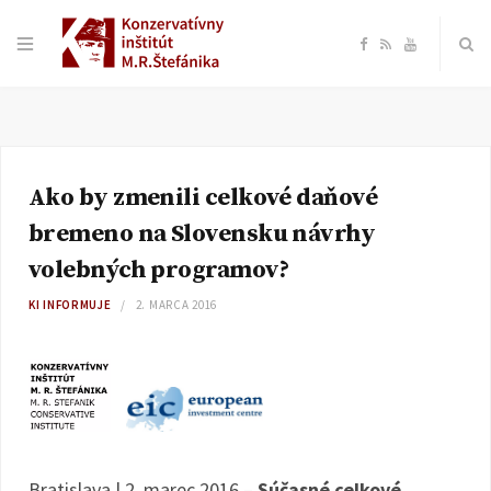
F
R
Y
a
S
o
c
S
u
Ako by zmenili celkové daňové
e
T
bremeno na Slovensku návrhy
b
u
volebných programov?
KI INFORMUJE
2. MARCA 2016
o
b
o
e
k
Bratislava | 2. marec 2016 –
Súčasné celkové