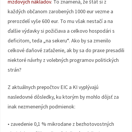
mzdových nákladov
. To znamená, že štát si z
každých občanom zarobených 1000 eur vezme a
prerozdelí vyše 600 eur. To mu však nestačí a na
ďalšie výdavky si požičiava a celkovo hospodári s
deficitom, teda „na sekeru“. Ako by sa zmenilo
celkové daňové zaťaženie, ak by sa do praxe presadili
niektoré návrhy z volebných programov politických
strán?
Z aktuálnych prepočtov EIC a KI vyplývajú
nasledovné dôsledky, ku ktorým by mohlo dôjsť za
inak nezmenených podmienok:
• zavedenie 0,1 % mikrodane z bezhotovostných