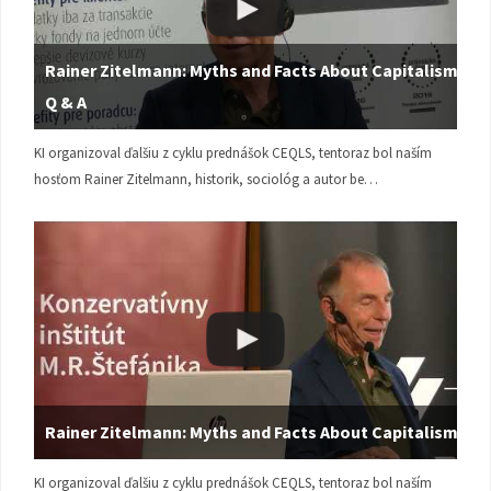
Rainer Zitelmann: Myths and Facts About Capitalism |
Q & A
KI organizoval ďalšiu z cyklu prednášok CEQLS, tentoraz bol naším
hosťom Rainer Zitelmann, historik, sociológ a autor be…
Rainer Zitelmann: Myths and Facts About Capitalism
KI organizoval ďalšiu z cyklu prednášok CEQLS, tentoraz bol naším