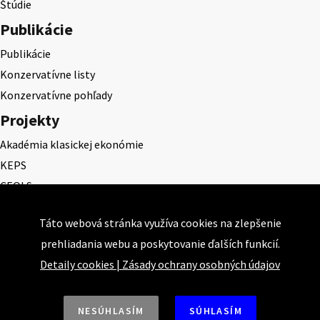
Štúdie
Publikácie
Publikácie
Konzervatívne listy
Konzervatívne pohľady
Projekty
Akadémia klasickej ekonómie
KEPS
CEQLS
Cena Dominika Tatarku
Táto webová stránka využíva cookies na zlepšenie
Cena Ernesta Valka
prehliadania webu a poskytovanie ďalších funkcií.
Študentská esej
Detaily cookies
|
Zásady ochrany osobných údajov
Deň daňového odbremenenia
NESÚHLASÍM
SÚHLASÍM