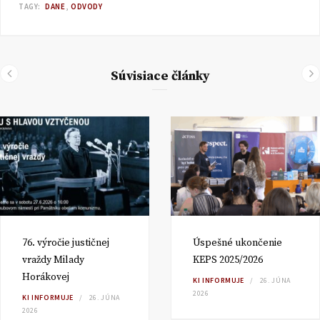
TAGY:
DANE
ODVODY
Súvisiace články
76. výročie justičnej
Úspešné ukončenie
vraždy Milady
KEPS 2025/2026
Horákovej
KI INFORMUJE
26. JÚNA
2026
KI INFORMUJE
26. JÚNA
2026