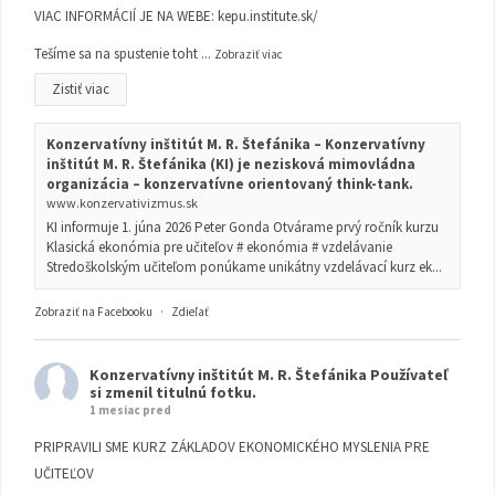
VIAC INFORMÁCIÍ JE NA WEBE:
kepu.institute.sk/
Tešíme sa na spustenie toht
...
Zobraziť viac
Zistiť viac
Konzervatívny inštitút M. R. Štefánika – Konzervatívny
inštitút M. R. Štefánika (KI) je nezisková mimovládna
organizácia – konzervatívne orientovaný think-tank.
www.konzervativizmus.sk
KI informuje 1. júna 2026 Peter Gonda Otvárame prvý ročník kurzu
Klasická ekonómia pre učiteľov # ekonómia # vzdelávanie
Stredoškolským učiteľom ponúkame unikátny vzdelávací kurz ek...
Zobraziť na Facebooku
·
Zdieľať
Konzervatívny inštitút M. R. Štefánika
Používateľ
si zmenil titulnú fotku.
1 mesiac pred
PRIPRAVILI SME KURZ ZÁKLADOV EKONOMICKÉHO MYSLENIA PRE
UČITEĽOV