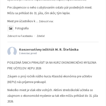
Pre záujemcov o neho s ubytovaním ostalo pár posledných miest.
Môžu sa prihlásiť do 31. júla, čím skôr, tým lepšie.
Miest pre účastníkov k
...
Zobraziť viac
Fotografia
Zobraziť na Facebooku
·
Zdieľať
Konzervatívny inštitút M. R. Štefánika
1 mesiac pred
POSLEDNÁ ŠANCA PRIHLÁSIŤ SA NA KURZ EKONOMICKÉHO MYSLENIA
PRE UČITEĽOV: KEPU 2026
Záujem o prvý ročník nášho kurzu Klasická ekonómia pre učiteľov
(KEPU) nás príjemne prekvapil.
Niekoľko miest je však ešte voľných. Aktívni stredoškolskí učitelia so
záujmom o ekonomické myslenie sa tak ešte môžu prihlásiť do 31. júla
2026.