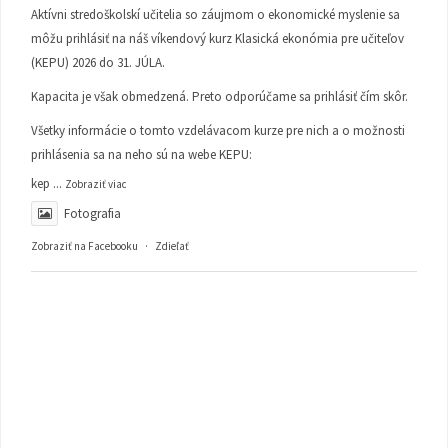
Aktívni stredoškolskí učitelia so záujmom o ekonomické myslenie sa
môžu prihlásiť na náš víkendový kurz Klasická ekonómia pre učiteľov
(KEPU) 2026 do 31. JÚLA.
Kapacita je však obmedzená. Preto odporúčame sa prihlásiť čím skôr.
Všetky informácie o tomto vzdelávacom kurze pre nich a o možnosti
prihlásenia sa na neho sú na webe KEPU:
kep
...
Zobraziť viac
Fotografia
Zobraziť na Facebooku
·
Zdieľať