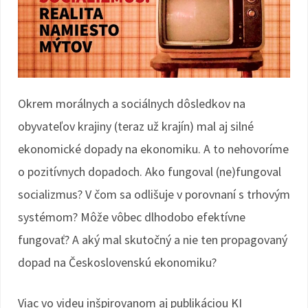
Okrem morálnych a sociálnych dôsledkov na
obyvateľov krajiny (teraz už krajín) mal aj silné
ekonomické dopady na ekonomiku. A to nehovoríme
o pozitívnych dopadoch. Ako fungoval (ne)fungoval
socializmus? V čom sa odlišuje v porovnaní s trhovým
systémom? Môže vôbec dlhodobo efektívne
fungovať? A aký mal skutočný a nie ten propagovaný
dopad na Československú ekonomiku?
Viac vo videu inšpirovanom aj publikáciou KI