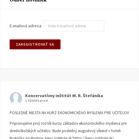
Odber noviniek
E-mailová adresa:
Konzervatívny inštitút M. R. Štefánika
1 týždeň pred
POSLEDNÉ MIESTA NA KURZ EKONOMICKÉHO MYSLENIA PRE UČITEĽOV
Pripravujeme prvý ročník kurzu základov ekonomického myslenia pre
stredoškolských učiteľov. Bude posledný augustový víkend v hoteli
Bystrička pri Martine:
kepu.institute.sk/https://kepu.institute.sk/