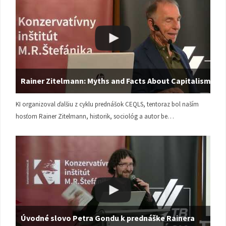
Rainer Zitelmann: Myths and Facts About Capitalism
KI organizoval ďalšiu z cyklu prednášok CEQLS, tentoraz bol naším
hosťom Rainer Zitelmann, historik, sociológ a autor be…
Úvodné slovo Petra Gondu k prednáške Rainera