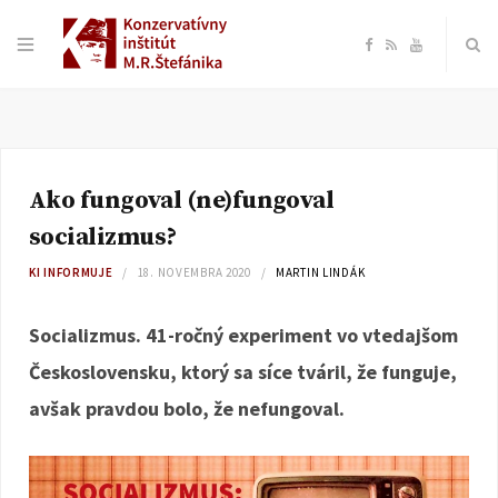
F
R
Y
a
S
o
c
S
u
Ako fungoval (ne)fungoval
e
T
socializmus?
b
u
KI INFORMUJE
18. NOVEMBRA 2020
MARTIN LINDÁK
o
b
Socializmus. 41-ročný experiment vo vtedajšom
Československu, ktorý sa síce tváril, že funguje,
o
e
avšak pravdou bolo, že nefungoval.
k