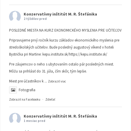
Konzervatívny inštitút M. R. Štefánika
2 týždňov pred
POSLEDNÉ MIESTA NA KURZ EKONOMICKÉHO MYSLENIA PRE UČITEĽOV
Pripravujeme prvý ročník kurzu základov ekonomického myslenia pre
stredoškolských učiteľov. Bude posledný augustový víkend v hoteli
Bystrička pri Martine:
kepu.institute.sk/https://kepu.institute.sk/
Pre záujemcov o neho s ubytovaním ostalo pár posledných miest.
Môžu sa prihlásiť do 31. júla, čím skôr, tým lepšie.
Miest pre účastníkov k
...
Zobraziť viac
Fotografia
Zobraziť na Facebooku
·
Zdieľať
Konzervatívny inštitút M. R. Štefánika
1 mesiac pred