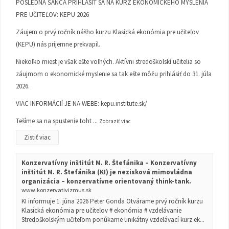
POSLEDNÁ ŠANCA PRIHLÁSIŤ SA NA KURZ EKONOMICKÉHO MYSLENIA
PRE UČITEĽOV: KEPU 2026
Záujem o prvý ročník nášho kurzu Klasická ekonómia pre učiteľov
(KEPU) nás príjemne prekvapil.
Niekoľko miest je však ešte voľných. Aktívni stredoškolskí učitelia so
záujmom o ekonomické myslenie sa tak ešte môžu prihlásiť do 31. júla
2026.
VIAC INFORMÁCIÍ JE NA WEBE:
kepu.institute.sk/
Tešíme sa na spustenie toht
...
Zobraziť viac
Zistiť viac
Konzervatívny inštitút M. R. Štefánika – Konzervatívny
inštitút M. R. Štefánika (KI) je nezisková mimovládna
organizácia – konzervatívne orientovaný think-tank.
www.konzervativizmus.sk
KI informuje 1. júna 2026 Peter Gonda Otvárame prvý ročník kurzu
Klasická ekonómia pre učiteľov # ekonómia # vzdelávanie
Stredoškolským učiteľom ponúkame unikátny vzdelávací kurz ek...