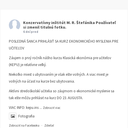
Konzervatívny inštitút M. R. Štefánika
Používateľ
si zmenil titulnú fotku.
6 dní pred
POSLEDNÁ ŠANCA PRIHLÁSIŤ SA KURZ EKONOMICKÉHO MYSLENIA PRE
UČITEĽOV
Záujem o prvý ročník nášho kurzu Klasická ekonómia pre učiteľov
(KEPU) je relatívne veľký.
Niekoľko miest s ubytovaním je však ešte voľných. A viac miest je
voľných na účasť na kurze bez ubytovania.
Aktívni stredoškolskí učitelia so záujmom o ekonomické myslenie sa
tak ešte môžu prihlásiť na kurz DO 23. AUGUSTA.
VIAC INFO:
kepu.ins
...
Zobraziť viac
Fotografia
Zobraziť na Facebooku
·
Zdieľať