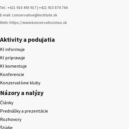
Tel.: +421 918 493 917 | +421 915 874 744
E-mail: conservative@institute.sk
Web: https://www.konzervativizmus.sk
Aktivity a podujatia
KI informuje
KI pripravuje
KI komentuje
Konferencie
Konzervatívne kluby
Názory a nalýzy
Články
Prednášky a prezentácie
Rozhovory
Štúdie