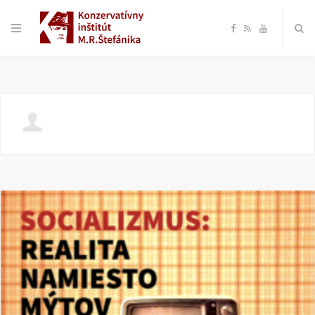
F
R
Y
a
S
o
c
S
u
e
T
b
u
o
b
o
e
k