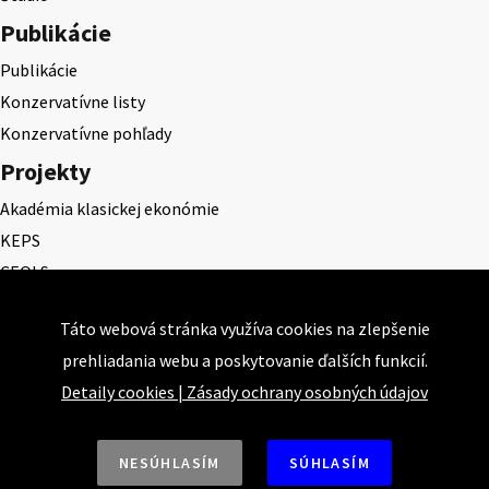
Publikácie
Publikácie
Konzervatívne listy
Konzervatívne pohľady
Projekty
Akadémia klasickej ekonómie
KEPS
CEQLS
Cena Dominika Tatarku
Táto webová stránka využíva cookies na zlepšenie
Cena Ernesta Valka
prehliadania webu a poskytovanie ďalších funkcií.
Študentská esej
Detaily cookies
|
Zásady ochrany osobných údajov
Deň daňového odbremenenia
NESÚHLASÍM
SÚHLASÍM