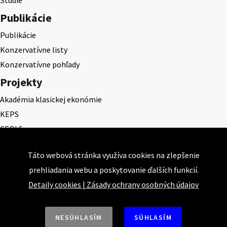
Štúdie
Publikácie
Publikácie
Konzervatívne listy
Konzervatívne pohľady
Projekty
Akadémia klasickej ekonómie
KEPS
CEQLS
Cena Dominika Tatarku
Táto webová stránka využíva cookies na zlepšenie
Cena Ernesta Valka
prehliadania webu a poskytovanie ďalších funkcií.
Študentská esej
Detaily cookies
|
Zásady ochrany osobných údajov
Deň daňového odbremenenia
NESÚHLASÍM
SÚHLASÍM