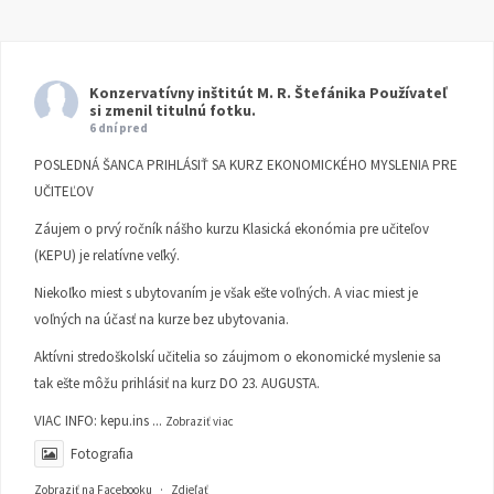
Konzervatívny inštitút M. R. Štefánika
Používateľ
si zmenil titulnú fotku.
6 dní pred
POSLEDNÁ ŠANCA PRIHLÁSIŤ SA KURZ EKONOMICKÉHO MYSLENIA PRE
UČITEĽOV
Záujem o prvý ročník nášho kurzu Klasická ekonómia pre učiteľov
(KEPU) je relatívne veľký.
Niekoľko miest s ubytovaním je však ešte voľných. A viac miest je
voľných na účasť na kurze bez ubytovania.
Aktívni stredoškolskí učitelia so záujmom o ekonomické myslenie sa
tak ešte môžu prihlásiť na kurz DO 23. AUGUSTA.
VIAC INFO:
kepu.ins
...
Zobraziť viac
Fotografia
Zobraziť na Facebooku
·
Zdieľať