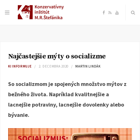
F
R
Y
a
S
o
c
S
u
Najčastejšie mýty o socializme
e
T
KI INFORMUJE
2. DECEMBRA 2020
MARTIN LINDÁK
b
u
So socializmom je spojených množstvo mýtov z
o
b
bežného života. Napríklad kvalitnejšie a
lacnejšie potraviny, lacnejšie dovolenky alebo
o
e
bývanie.
k