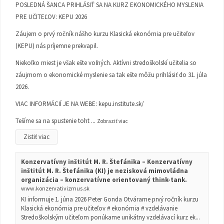
POSLEDNÁ ŠANCA PRIHLÁSIŤ SA NA KURZ EKONOMICKÉHO MYSLENIA
PRE UČITEĽOV: KEPU 2026
Záujem o prvý ročník nášho kurzu Klasická ekonómia pre učiteľov
(KEPU) nás príjemne prekvapil.
Niekoľko miest je však ešte voľných. Aktívni stredoškolskí učitelia so
záujmom o ekonomické myslenie sa tak ešte môžu prihlásiť do 31. júla
2026.
VIAC INFORMÁCIÍ JE NA WEBE:
kepu.institute.sk/
Tešíme sa na spustenie toht
...
Zobraziť viac
Zistiť viac
Konzervatívny inštitút M. R. Štefánika – Konzervatívny
inštitút M. R. Štefánika (KI) je nezisková mimovládna
organizácia – konzervatívne orientovaný think-tank.
www.konzervativizmus.sk
KI informuje 1. júna 2026 Peter Gonda Otvárame prvý ročník kurzu
Klasická ekonómia pre učiteľov # ekonómia # vzdelávanie
Stredoškolským učiteľom ponúkame unikátny vzdelávací kurz ek...