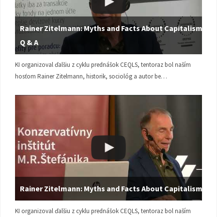
Rainer Zitelmann: Myths and Facts About Capitalism |
Q & A
KI organizoval ďalšiu z cyklu prednášok CEQLS, tentoraz bol naším
hosťom Rainer Zitelmann, historik, sociológ a autor be…
Rainer Zitelmann: Myths and Facts About Capitalism
KI organizoval ďalšiu z cyklu prednášok CEQLS, tentoraz bol naším