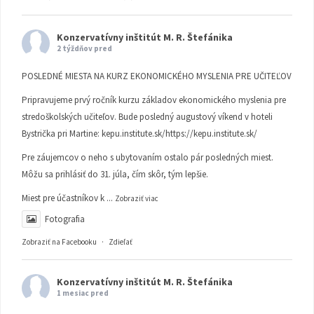
Konzervatívny inštitút M. R. Štefánika
2 týždňov pred
POSLEDNÉ MIESTA NA KURZ EKONOMICKÉHO MYSLENIA PRE UČITEĽOV
Pripravujeme prvý ročník kurzu základov ekonomického myslenia pre
stredoškolských učiteľov. Bude posledný augustový víkend v hoteli
Bystrička pri Martine:
kepu.institute.sk/https://kepu.institute.sk/
Pre záujemcov o neho s ubytovaním ostalo pár posledných miest.
Môžu sa prihlásiť do 31. júla, čím skôr, tým lepšie.
Miest pre účastníkov k
...
Zobraziť viac
Fotografia
Zobraziť na Facebooku
·
Zdieľať
Konzervatívny inštitút M. R. Štefánika
1 mesiac pred