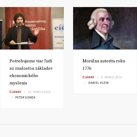
Potrebujeme viac ľudí
Morálna autorita roku
so znalosťou základov
1776
ekonomického
ČLÁNKY
9. MARCA 2026
myslenia
DANIEL KLEIN
ČLÁNKY
16. APRÍLA 2026
PETER GONDA