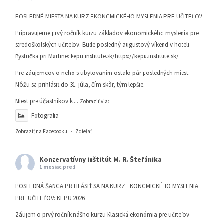
POSLEDNÉ MIESTA NA KURZ EKONOMICKÉHO MYSLENIA PRE UČITEĽOV
Pripravujeme prvý ročník kurzu základov ekonomického myslenia pre
stredoškolských učiteľov. Bude posledný augustový víkend v hoteli
Bystrička pri Martine:
kepu.institute.sk/https://kepu.institute.sk/
Pre záujemcov o neho s ubytovaním ostalo pár posledných miest.
Môžu sa prihlásiť do 31. júla, čím skôr, tým lepšie.
Miest pre účastníkov k
...
Zobraziť viac
Fotografia
Zobraziť na Facebooku
·
Zdieľať
Konzervatívny inštitút M. R. Štefánika
1 mesiac pred
POSLEDNÁ ŠANCA PRIHLÁSIŤ SA NA KURZ EKONOMICKÉHO MYSLENIA
PRE UČITEĽOV: KEPU 2026
Záujem o prvý ročník nášho kurzu Klasická ekonómia pre učiteľov