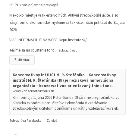
(KEPU) nás príjemne prekvapil.
Niekoľko miest je však ešte voľných. Aktívni stredoškolskí učitelia so
záujmom o ekonomické myslenie sa tak ešte môžu prihlásiť do 31. júla
2026.
VIAC INFORMÁCIÍ JE NA WEBE:
kepu.institute.sk/
Tešíme sa na spustenie toht
...
Zobraziť viac
Zistiť viac
Konzervatívny inštitút M. R. Štefánika – Konzervatívny
inštitút M. R. Štefánika (KI) je nezisková mimovládna
organizácia – konzervatívne orientovaný think-tank.
www.konzervativizmus.sk
KI informuje 1. júna 2026 Peter Gonda Otvárame prvý ročník kurzu
Klasická ekonómia pre učiteľov # ekonómia # vzdelávanie
Stredoškolským učiteľom ponúkame unikátny vzdelávací kurz ek...
Zobraziť na Facebooku
·
Zdieľať