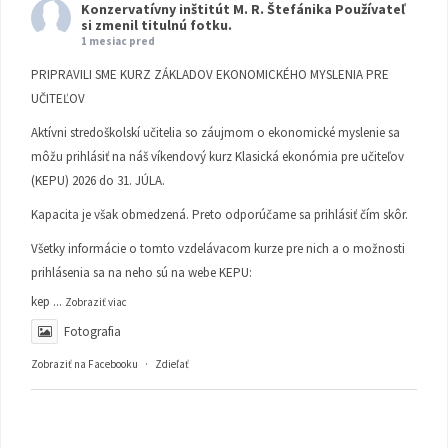
Konzervatívny inštitút M. R. Štefánika
Používateľ
si zmenil titulnú fotku.
1 mesiac pred
PRIPRAVILI SME KURZ ZÁKLADOV EKONOMICKÉHO MYSLENIA PRE
UČITEĽOV
Aktívni stredoškolskí učitelia so záujmom o ekonomické myslenie sa
môžu prihlásiť na náš víkendový kurz Klasická ekonómia pre učiteľov
(KEPU) 2026 do 31. JÚLA.
Kapacita je však obmedzená. Preto odporúčame sa prihlásiť čím skôr.
Všetky informácie o tomto vzdelávacom kurze pre nich a o možnosti
prihlásenia sa na neho sú na webe KEPU:
kep
...
Zobraziť viac
Fotografia
Zobraziť na Facebooku
·
Zdieľať