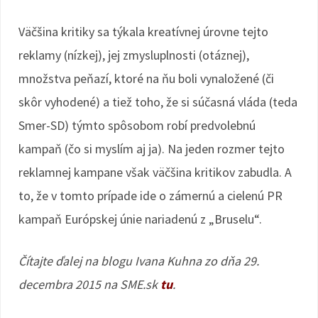
Väčšina kritiky sa týkala kreatívnej úrovne tejto
reklamy (nízkej), jej zmysluplnosti (otáznej),
množstva peňazí, ktoré na ňu boli vynaložené (či
skôr vyhodené) a tiež toho, že si súčasná vláda (teda
Smer-SD) týmto spôsobom robí predvolebnú
kampaň (čo si myslím aj ja). Na jeden rozmer tejto
reklamnej kampane však väčšina kritikov zabudla. A
to, že v tomto prípade ide o zámernú a cielenú PR
kampaň Európskej únie nariadenú z „Bruselu“.
Čítajte ďalej na blogu Ivana Kuhna zo dňa 29.
decembra 2015 na SME.sk
tu
.