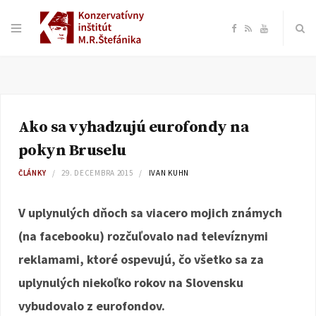
F
R
Y
a
S
o
c
S
u
Ako sa vyhadzujú eurofondy na
e
T
pokyn Bruselu
b
u
ČLÁNKY
29. DECEMBRA 2015
IVAN KUHN
o
b
V uplynulých dňoch sa viacero mojich známych
(na facebooku) rozčuľovalo nad televíznymi
o
e
reklamami, ktoré ospevujú, čo všetko sa za
k
uplynulých niekoľko rokov na Slovensku
vybudovalo z eurofondov.