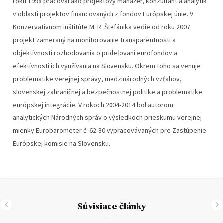
roku 1998 pracoval ako projektový manažér, konzultant a analytik
v oblasti projektov financovaných z fondov Európskej únie. V
Konzervatívnom inštitúte M. R. Štefánika vedie od roku 2007
projekt zameraný na monitorovanie transparentnosti a
objektívnosti rozhodovania o prideľovaní eurofondov a
efektívnosti ich využívania na Slovensku. Okrem toho sa venuje
problematike verejnej správy, medzinárodných vzťahov,
slovenskej zahraničnej a bezpečnostnej politike a problematike
európskej integrácie. V rokoch 2004-2014 bol autorom
analytických Národných správ o výsledkoch prieskumu verejnej
mienky Eurobarometer č. 62-80 vypracovávaných pre Zastúpenie
Európskej komisie na Slovensku.
Súvisiace články