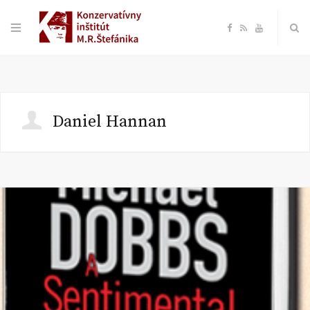
F
R
Y
a
S
o
c
S
u
Daniel Hannan
e
T
b
u
o
b
o
e
k