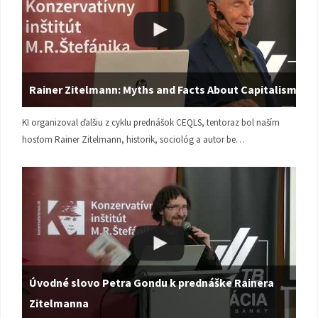
Rainer Zitelmann: Myths and Facts About Capitalism
KI organizoval ďalšiu z cyklu prednášok CEQLS, tentoraz bol naším
hosťom Rainer Zitelmann, historik, sociológ a autor be…
Úvodné slovo Petra Gondu k prednáške Rainera
Zitelmanna