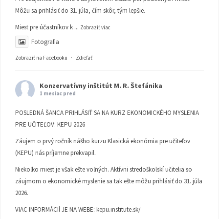
Môžu sa prihlásiť do 31. júla, čím skôr, tým lepšie.
Miest pre účastníkov k
...
Zobraziť viac
Fotografia
Zobraziť na Facebooku
·
Zdieľať
Konzervatívny inštitút M. R. Štefánika
1 mesiac pred
POSLEDNÁ ŠANCA PRIHLÁSIŤ SA NA KURZ EKONOMICKÉHO MYSLENIA
PRE UČITEĽOV: KEPU 2026
Záujem o prvý ročník nášho kurzu Klasická ekonómia pre učiteľov
(KEPU) nás príjemne prekvapil.
Niekoľko miest je však ešte voľných. Aktívni stredoškolskí učitelia so
záujmom o ekonomické myslenie sa tak ešte môžu prihlásiť do 31. júla
2026.
VIAC INFORMÁCIÍ JE NA WEBE:
kepu.institute.sk/