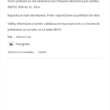
môžu prihlásiť na náš víkendový kurz Klasická ekonómia pre učiteľov
(KEPU) 2026 do 31. JÚLA.
Kapacita je však obmedzená. Preto odporúčame sa prihlásiť čím skôr.
Všetky informácie o tomto vzdelávacom kurze pre nich a o možnosti
prihlásenia sa na neho sú na webe KEPU:
kep
...
Zobraziť viac
Fotografia
Zobraziť na Facebooku
·
Zdieľať