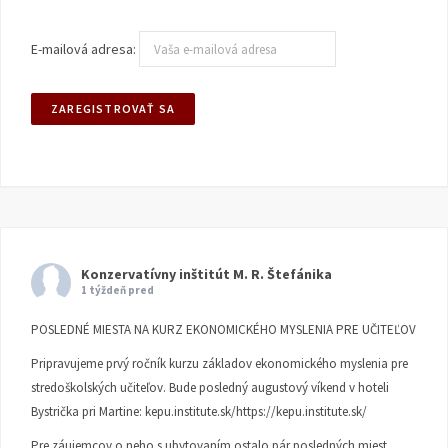
E-mailová adresa:
Konzervatívny inštitút M. R. Štefánika
1 týždeň pred
POSLEDNÉ MIESTA NA KURZ EKONOMICKÉHO MYSLENIA PRE UČITEĽOV
Pripravujeme prvý ročník kurzu základov ekonomického myslenia pre
stredoškolských učiteľov. Bude posledný augustový víkend v hoteli
Bystrička pri Martine:
kepu.institute.sk/https://kepu.institute.sk/
Pre záujemcov o neho s ubytovaním ostalo pár posledných miest.