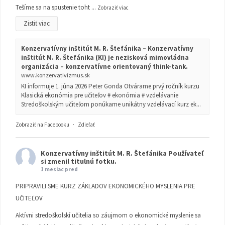
Tešíme sa na spustenie toht
...
Zobraziť viac
Zistiť viac
Konzervatívny inštitút M. R. Štefánika – Konzervatívny
inštitút M. R. Štefánika (KI) je nezisková mimovládna
organizácia – konzervatívne orientovaný think-tank.
www.konzervativizmus.sk
KI informuje 1. júna 2026 Peter Gonda Otvárame prvý ročník kurzu
Klasická ekonómia pre učiteľov # ekonómia # vzdelávanie
Stredoškolským učiteľom ponúkame unikátny vzdelávací kurz ek...
Zobraziť na Facebooku
·
Zdieľať
Konzervatívny inštitút M. R. Štefánika
Používateľ
si zmenil titulnú fotku.
1 mesiac pred
PRIPRAVILI SME KURZ ZÁKLADOV EKONOMICKÉHO MYSLENIA PRE
UČITEĽOV
Aktívni stredoškolskí učitelia so záujmom o ekonomické myslenie sa