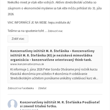
Niekoľko miest je však ešte voľných. Aktívni stredoškolskí učitelia so
záujmom o ekonomické myslenie sa tak ešte môžu prihlásiť do 31. júla
2026.
VIAC INFORMÁCIÍ JE NA WEBE:
kepu.institute.sk/
Tešíme sa na spustenie toht
...
Zobraziť viac
Zistiť viac
Konzervatívny inštitút M. R. Štefánika – Konzervatívny
inštitút M. R. Štefánika (KI) je nezisková mimovládna
organizácia – konzervatívne orientovaný think-tank.
www.konzervativizmus.sk
KI informuje 1. júna 2026 Peter Gonda Otvárame prvý ročník kurzu
Klasická ekonómia pre učiteľov # ekonómia # vzdelávanie
Stredoškolským učiteľom ponúkame unikátny vzdelávací kurz ek...
Zobraziť na Facebooku
·
Zdieľať
Konzervatívny inštitút M. R. Štefánika
Používateľ
si zmenil titulnú fotku.
1 mesiac pred