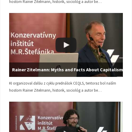
hosťom Rainer Zitelmann, historik, sociológ a autor be…
Rainer Zitelmann: Myths and Facts About Capitalism
KI organizoval ďalšiu z cyklu prednášok CEQLS, tentoraz bol naším
hosťom Rainer Zitelmann, historik, sociológ a autor be…