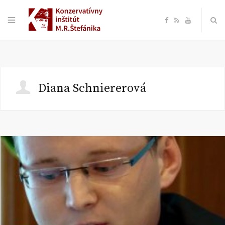
F
R
Y
a
S
o
c
S
u
Diana Schniererová
e
T
b
u
o
b
o
e
k