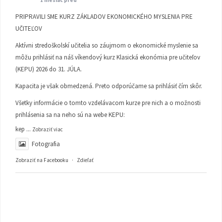
PRIPRAVILI SME KURZ ZÁKLADOV EKONOMICKÉHO MYSLENIA PRE
UČITEĽOV
Aktívni stredoškolskí učitelia so záujmom o ekonomické myslenie sa
môžu prihlásiť na náš víkendový kurz Klasická ekonómia pre učiteľov
(KEPU) 2026 do 31. JÚLA.
Kapacita je však obmedzená. Preto odporúčame sa prihlásiť čím skôr.
Všetky informácie o tomto vzdelávacom kurze pre nich a o možnosti
prihlásenia sa na neho sú na webe KEPU:
kep
...
Zobraziť viac
Fotografia
Zobraziť na Facebooku
·
Zdieľať