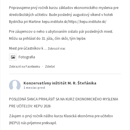
Pripravujeme prvý ročník kurzu základov ekonomického myslenia pre
stredoškolských učiteľov. Bude posledný augustový víkend v hoteli
Bystrička pri Martine:
kepu.institute.sk/https://kepu.institute.sk/
Pre záujemcov o neho s ubytovaním ostalo pár posledných miest.
Môžu sa prihlásiť do 31. júla, čím skôr, tým lepšie.
Miest pre účastníkov k
...
Zobraziť viac
Fotografia
Zobraziť na Facebooku
·
Zdieľať
Konzervatívny inštitút M. R. Štefánika
1 mesiac pred
POSLEDNÁ ŠANCA PRIHLÁSIŤ SA NA KURZ EKONOMICKÉHO MYSLENIA
PRE UČITEĽOV: KEPU 2026
Záujem o prvý ročník nášho kurzu Klasická ekonómia pre učiteľov
(KEPU) nás príjemne prekvapil.