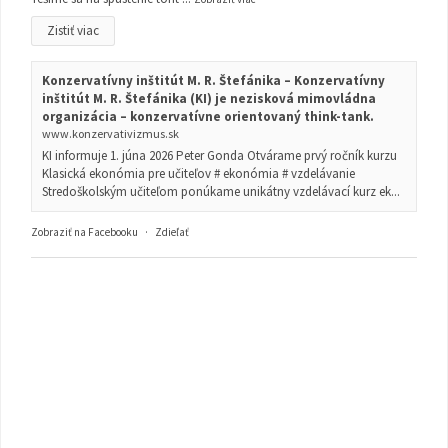
Zistiť viac
Konzervatívny inštitút M. R. Štefánika – Konzervatívny
inštitút M. R. Štefánika (KI) je nezisková mimovládna
organizácia – konzervatívne orientovaný think-tank.
www.konzervativizmus.sk
KI informuje 1. júna 2026 Peter Gonda Otvárame prvý ročník kurzu
Klasická ekonómia pre učiteľov # ekonómia # vzdelávanie
Stredoškolským učiteľom ponúkame unikátny vzdelávací kurz ek...
Zobraziť na Facebooku
·
Zdieľať