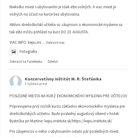
Niekoľko miest s ubytovaním je však ešte voľných. A viac miest je
voľných na účasť na kurze bez ubytovania.
Aktívni stredoškolskí učitelia so záujmom o ekonomické myslenie sa
tak ešte môžu prihlásiť na kurz DO 23. AUGUSTA.
VIAC INFO:
kepu.ins
...
Zobraziť viac
Fotografia
Zobraziť na Facebooku
·
Zdieľať
Konzervatívny inštitút M. R. Štefánika
1 týždeň pred
POSLEDNÉ MIESTA NA KURZ EKONOMICKÉHO MYSLENIA PRE UČITEĽOV
Pripravujeme prvý ročník kurzu základov ekonomického myslenia pre
stredoškolských učiteľov. Bude posledný augustový víkend v hoteli
Bystrička pri Martine:
kepu.institute.sk/https://kepu.institute.sk/
Pre záujemcov o neho s ubytovaním ostalo pár posledných miest.