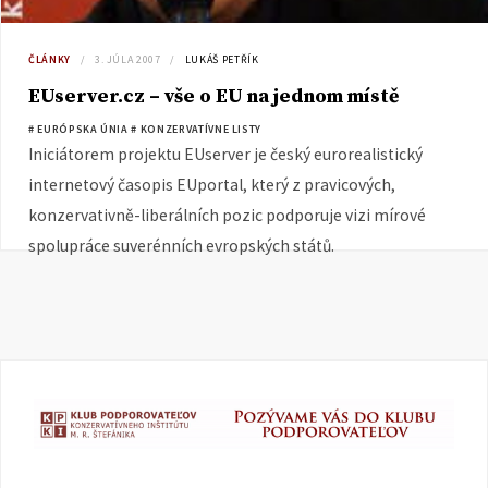
ČLÁNKY
3. JÚLA 2007
LUKÁŠ PETŘÍK
EUserver.cz – vše o EU na jednom místě
# EURÓPSKA ÚNIA
# KONZERVATÍVNE LISTY
Iniciátorem projektu EUserver je český eurorealistický
internetový časopis EUportal, který z pravicových,
konzervativně-liberálních pozic podporuje vizi mírové
spolupráce suverénních evropských států.