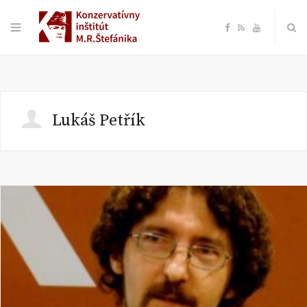
F
R
Y
a
S
o
c
S
u
Lukáš Petřík
e
T
b
u
o
b
o
e
k