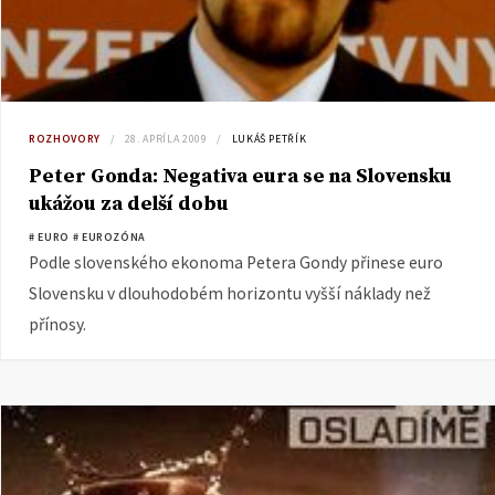
ROZHOVORY
28. APRÍLA 2009
LUKÁŠ PETŘÍK
Peter Gonda: Negativa eura se na Slovensku
ukážou za delší dobu
# EURO
# EUROZÓNA
Podle slovenského ekonoma Petera Gondy přinese euro
Slovensku v dlouhodobém horizontu vyšší náklady než
přínosy.