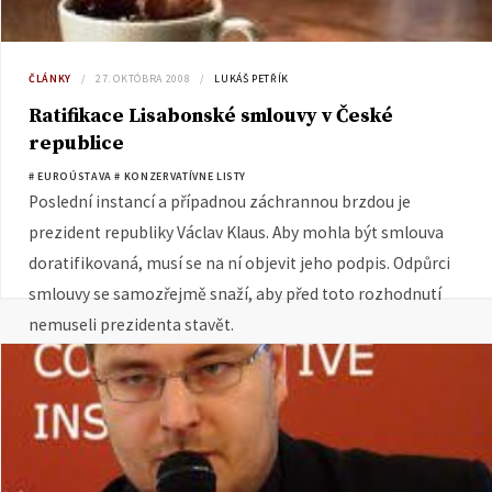
ČLÁNKY
27. OKTÓBRA 2008
LUKÁŠ PETŘÍK
Ratifikace Lisabonské smlouvy v České
republice
# EUROÚSTAVA
# KONZERVATÍVNE LISTY
Poslední instancí a případnou záchrannou brzdou je
prezident republiky Václav Klaus. Aby mohla být smlouva
doratifikovaná, musí se na ní objevit jeho podpis. Odpůrci
smlouvy se samozřejmě snaží, aby před toto rozhodnutí
nemuseli prezidenta stavět.