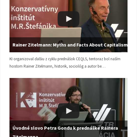
Rainer Zitelmann: Myths and Facts About Capitalism
KI organizoval ďalšiu z cyklu prednášok CEQLS, tentoraz bol naším
hosťom Rainer Zitelmann, historik, sociológ a autor be…
Úvodné slovo Petra Gondu k prednáške Rainera
Zitelmanna