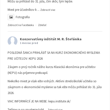
Môžu sa prihlásiť do 31. júla, čím skôr, tým lepšie.
Miest pre účastníkov k
...
Zobraziť viac
Fotografia
Zobraziť na Facebooku
·
Zdieľať
Konzervatívny inštitút M. R. Štefánika
1 mesiac pred
POSLEDNÁ ŠANCA PRIHLÁSIŤ SA NA KURZ EKONOMICKÉHO MYSLENIA
PRE UČITEĽOV: KEPU 2026
Záujem o prvý ročník nášho kurzu Klasická ekonómia pre učiteľov
(KEPU) nás príjemne prekvapil.
Niekoľko miest je však ešte voľných. Aktívni stredoškolskí učitelia so
záujmom o ekonomické myslenie sa tak ešte môžu prihlásiť do 31. júla
2026.
VIAC INFORMÁCIÍ JE NA WEBE:
kepu.institute.sk/
Tešíme sa na spustenie toht
...
Zobraziť viac