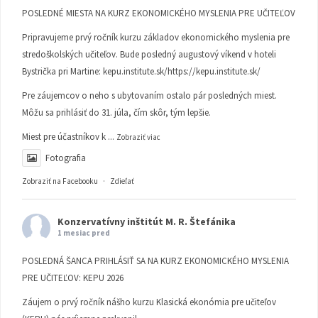
POSLEDNÉ MIESTA NA KURZ EKONOMICKÉHO MYSLENIA PRE UČITEĽOV
Pripravujeme prvý ročník kurzu základov ekonomického myslenia pre
stredoškolských učiteľov. Bude posledný augustový víkend v hoteli
Bystrička pri Martine:
kepu.institute.sk/https://kepu.institute.sk/
Pre záujemcov o neho s ubytovaním ostalo pár posledných miest.
Môžu sa prihlásiť do 31. júla, čím skôr, tým lepšie.
Miest pre účastníkov k
...
Zobraziť viac
Fotografia
Zobraziť na Facebooku
·
Zdieľať
Konzervatívny inštitút M. R. Štefánika
1 mesiac pred
POSLEDNÁ ŠANCA PRIHLÁSIŤ SA NA KURZ EKONOMICKÉHO MYSLENIA
PRE UČITEĽOV: KEPU 2026
Záujem o prvý ročník nášho kurzu Klasická ekonómia pre učiteľov