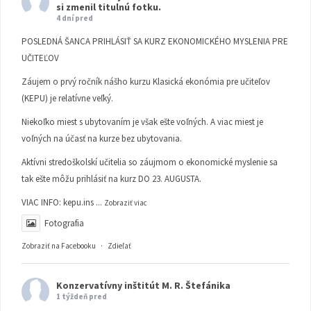
si zmenil titulnú fotku.
4 dní pred
POSLEDNÁ ŠANCA PRIHLÁSIŤ SA KURZ EKONOMICKÉHO MYSLENIA PRE
UČITEĽOV
Záujem o prvý ročník nášho kurzu Klasická ekonómia pre učiteľov
(KEPU) je relatívne veľký.
Niekoľko miest s ubytovaním je však ešte voľných. A viac miest je
voľných na účasť na kurze bez ubytovania.
Aktívni stredoškolskí učitelia so záujmom o ekonomické myslenie sa
tak ešte môžu prihlásiť na kurz DO 23. AUGUSTA.
VIAC INFO:
kepu.ins
...
Zobraziť viac
Fotografia
Zobraziť na Facebooku
·
Zdieľať
Konzervatívny inštitút M. R. Štefánika
1 týždeň pred