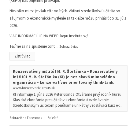
(KEPU) nás príjemne prekvapil.
Niekoľko miest je však ešte voľných. Aktívni stredoškolskí učitelia so
záujmom o ekonomické myslenie sa tak ešte môžu prihlásiť do 31. júla
2026.
VIAC INFORMÁCIÍ JE NA WEBE:
kepu.institute.sk/
Tešíme sa na spustenie toht
...
Zobraziť viac
Zistiť viac
Konzervatívny inštitút M. R. Štefánika – Konzervatívny
inštitút M. R. Štefánika (KI) je nezisková mimovládna
organizácia – konzervatívne orientovaný think-tank.
www.konzervativizmus.sk
KI informuje 1. júna 2026 Peter Gonda Otvárame prvý ročník kurzu
Klasická ekonómia pre učiteľov # ekonómia # vzdelávanie
Stredoškolským učiteľom ponúkame unikátny vzdelávací kurz ek...
Zobraziť na Facebooku
·
Zdieľať