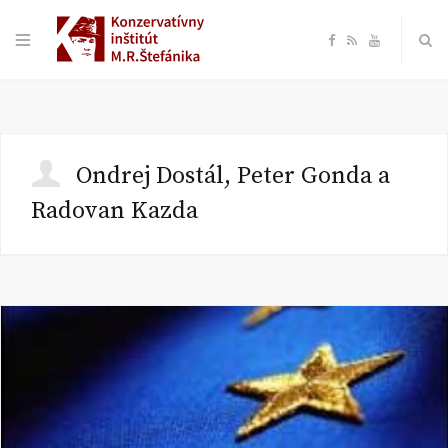
F
R
Y
a
S
o
c
S
u
Ondrej Dostál, Peter Gonda a
e
T
Radovan Kazda
b
u
o
b
o
e
k