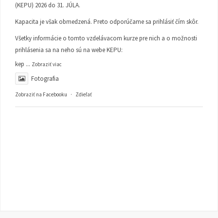
(KEPU) 2026 do 31. JÚLA.
Kapacita je však obmedzená. Preto odporúčame sa prihlásiť čím skôr.
Všetky informácie o tomto vzdelávacom kurze pre nich a o možnosti
prihlásenia sa na neho sú na webe KEPU:
kep
...
Zobraziť viac
Fotografia
Zobraziť na Facebooku
·
Zdieľať