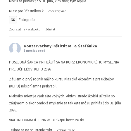
Môžu sa prihlásiť do 31. júla, čím skôr, tým lepšie.
Miest pre účastníkov k
...
Zobraziť viac
Fotografia
Zobraziť na Facebooku
·
Zdieľať
Konzervatívny inštitút M. R. Štefánika
1 mesiac pred
POSLEDNÁ ŠANCA PRIHLÁSIŤ SA NA KURZ EKONOMICKÉHO MYSLENIA
PRE UČITEĽOV: KEPU 2026
Záujem o prvý ročník nášho kurzu Klasická ekonómia pre učiteľov
(KEPU) nás príjemne prekvapil.
Niekoľko miest je však ešte voľných. Aktívni stredoškolskí učitelia so
záujmom o ekonomické myslenie sa tak ešte môžu prihlásiť do 31. júla
2026.
VIAC INFORMÁCIÍ JE NA WEBE:
kepu.institute.sk/
Tešíme sa na spustenie toht
...
Zobraziť viac