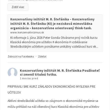
Zistiť viac
Konzervatívny inštitút M. R. Štefánika – Konzervatívny
inštitút M. R. Štefánika (KI) je nezisková mimovládna
organizácia – konzervatívne orientovaný think-tank.
www.konzervativizmus.sk
KI informuje 1. júna 2026 Peter Gonda Otvárame prvý ročník kurzu
Klasická ekonómia pre učiteľov # ekonómia # vzdelávanie
Stredoškolským učiteľom ponúkame unikátny vzdelávací kurz ek...
Zobraziť na Facebooku
·
Zdieľať
Konzervatívny inštitút M. R. Štefánika
Používateľ
si zmenil titulnú fotku.
1 mesiac pred
PRIPRAVILI SME KURZ ZÁKLADOV EKONOMICKÉHO MYSLENIA PRE
UČITEĽOV
Aktívni stredoškolskí učitelia so záujmom o ekonomické myslenie sa
môžu prihlásiť na náš víkendový kurz Klasická ekonómia pre učiteľov