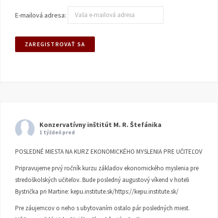
E-mailová adresa:
Konzervatívny inštitút M. R. Štefánika
1 týždeň pred
POSLEDNÉ MIESTA NA KURZ EKONOMICKÉHO MYSLENIA PRE UČITEĽOV
Pripravujeme prvý ročník kurzu základov ekonomického myslenia pre
stredoškolských učiteľov. Bude posledný augustový víkend v hoteli
Bystrička pri Martine:
kepu.institute.sk/https://kepu.institute.sk/
Pre záujemcov o neho s ubytovaním ostalo pár posledných miest.