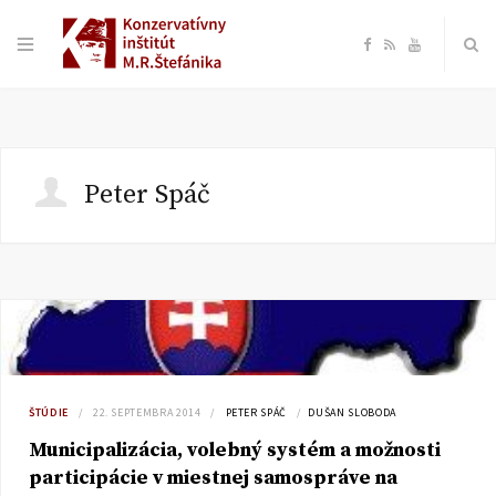
F
R
Y
a
S
o
c
S
u
Peter Spáč
e
T
b
u
o
b
o
e
ŠTÚDIE
22. SEPTEMBRA 2014
PETER SPÁČ
DUŠAN SLOBODA
k
Municipalizácia, volebný systém a možnosti
participácie v miestnej samospráve na