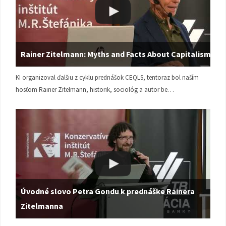
Rainer Zitelmann: Myths and Facts About Capitalism
KI organizoval ďalšiu z cyklu prednášok CEQLS, tentoraz bol naším
hosťom Rainer Zitelmann, historik, sociológ a autor be…
Úvodné slovo Petra Gondu k prednáške Rainera
Zitelmanna