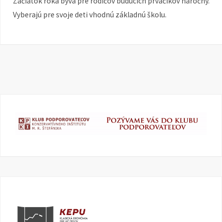
Začiatok roka býva pre rodičov budúcich prváčikov náročný.
Vyberajú pre svoje deti vhodnú základnú školu.