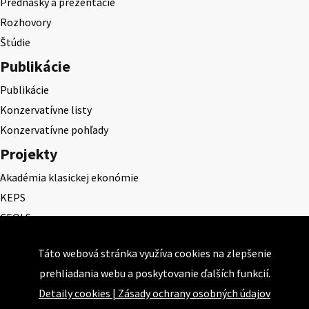
Prednášky a prezentácie
Rozhovory
Štúdie
Publikácie
Publikácie
Konzervatívne listy
Konzervatívne pohľady
Projekty
Akadémia klasickej ekonómie
KEPS
CEQLS
Cena Dominika Tatarku
Táto webová stránka využíva cookies na zlepšenie
Cena Ernesta Valka
prehliadania webu a poskytovanie ďalších funkcií.
Študentská esej
Detaily cookies
|
Zásady ochrany osobných údajov
Deň daňového odbremenenia