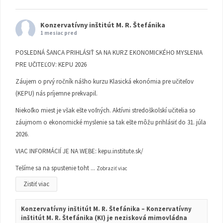
Konzervatívny inštitút M. R. Štefánika
1 mesiac pred
POSLEDNÁ ŠANCA PRIHLÁSIŤ SA NA KURZ EKONOMICKÉHO MYSLENIA
PRE UČITEĽOV: KEPU 2026
Záujem o prvý ročník nášho kurzu Klasická ekonómia pre učiteľov
(KEPU) nás príjemne prekvapil.
Niekoľko miest je však ešte voľných. Aktívni stredoškolskí učitelia so
záujmom o ekonomické myslenie sa tak ešte môžu prihlásiť do 31. júla
2026.
VIAC INFORMÁCIÍ JE NA WEBE:
kepu.institute.sk/
Tešíme sa na spustenie toht
...
Zobraziť viac
Zistiť viac
Konzervatívny inštitút M. R. Štefánika – Konzervatívny
inštitút M. R. Štefánika (KI) je nezisková mimovládna