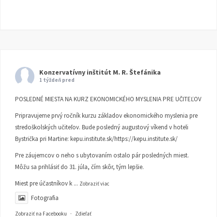
Konzervatívny inštitút M. R. Štefánika
1 týždeň pred
POSLEDNÉ MIESTA NA KURZ EKONOMICKÉHO MYSLENIA PRE UČITEĽOV
Pripravujeme prvý ročník kurzu základov ekonomického myslenia pre
stredoškolských učiteľov. Bude posledný augustový víkend v hoteli
Bystrička pri Martine:
kepu.institute.sk/https://kepu.institute.sk/
Pre záujemcov o neho s ubytovaním ostalo pár posledných miest.
Môžu sa prihlásiť do 31. júla, čím skôr, tým lepšie.
Miest pre účastníkov k
...
Zobraziť viac
Fotografia
Zobraziť na Facebooku
·
Zdieľať