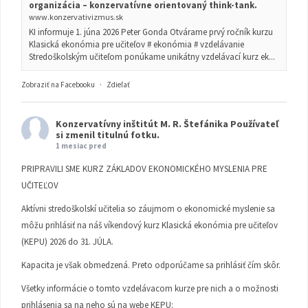
organizácia – konzervatívne orientovaný think-tank.
www.konzervativizmus.sk
KI informuje 1. júna 2026 Peter Gonda Otvárame prvý ročník kurzu
Klasická ekonómia pre učiteľov # ekonómia # vzdelávanie
Stredoškolským učiteľom ponúkame unikátny vzdelávací kurz ek...
Zobraziť na Facebooku
·
Zdieľať
Konzervatívny inštitút M. R. Štefánika
Používateľ
si zmenil titulnú fotku.
1 mesiac pred
PRIPRAVILI SME KURZ ZÁKLADOV EKONOMICKÉHO MYSLENIA PRE
UČITEĽOV
Aktívni stredoškolskí učitelia so záujmom o ekonomické myslenie sa
môžu prihlásiť na náš víkendový kurz Klasická ekonómia pre učiteľov
(KEPU) 2026 do 31. JÚLA.
Kapacita je však obmedzená. Preto odporúčame sa prihlásiť čím skôr.
Všetky informácie o tomto vzdelávacom kurze pre nich a o možnosti
prihlásenia sa na neho sú na webe KEPU: