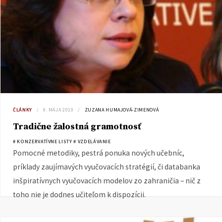
ČLÁNKY
9. MÁJA 2010
ZUZANA HUMAJOVÁ-ZIMENOVÁ
Tradične žalostná gramotnosť
# KONZERVATÍVNE LISTY
# VZDELÁVANIE
Pomocné metodiky, pestrá ponuka nových učebníc,
príklady zaujímavých vyučovacích stratégií, či databanka
inšpiratívnych vyučovacích modelov zo zahraničia – nič z
toho nie je dodnes učiteľom k dispozícii.