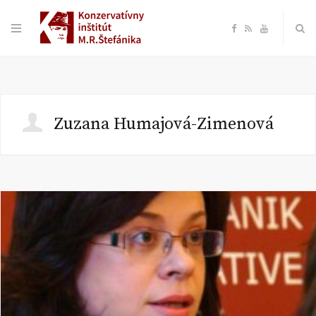
F
R
Y
a
S
o
c
S
u
Zuzana Humajová-Zimenová
e
T
b
u
o
b
o
e
k