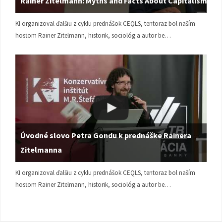
Rainer Zitelmann: Myths and Facts About Capitalism
KI organizoval ďalšiu z cyklu prednášok CEQLS, tentoraz bol naším
hosťom Rainer Zitelmann, historik, sociológ a autor be…
Úvodné slovo Petra Gondu k prednáške Rainera
Zitelmanna
KI organizoval ďalšiu z cyklu prednášok CEQLS, tentoraz bol naším
hosťom Rainer Zitelmann, historik, sociológ a autor be…