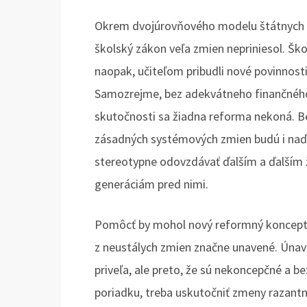
Okrem dvojúrovňového modelu štátnych a
školský zákon veľa zmien nepriniesol. Ško
naopak, učiteľom pribudli nové povinnost
Samozrejme, bez adekvátneho finančného
skutočnosti sa žiadna reforma nekoná. B
zásadných systémových zmien budú i naďal
stereotypne odovzdávať ďalším a ďalším
generáciám pred nimi.
Pomôcť by mohol nový reformný koncept, 
z neustálych zmien značne unavené. Únava
priveľa, ale preto, že sú nekoncepčné a b
poriadku, treba uskutočniť zmeny razantn