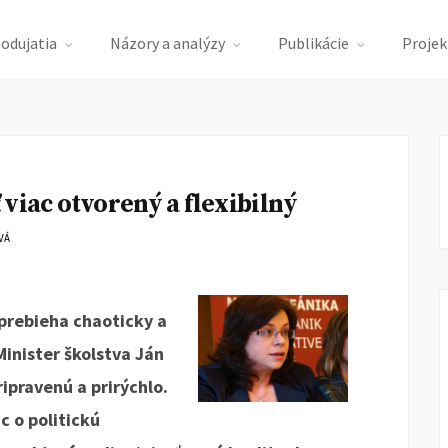
podujatia
Názory a analýzy
Publikácie
Projek
viac otvorený a flexibilný
VÁ
prebieha chaoticky a
Minister školstva Ján
ipravenú a prirýchlo.
c o politickú