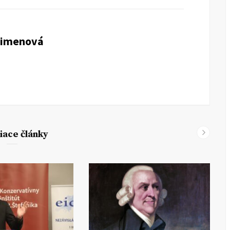
Zimenová
iace články