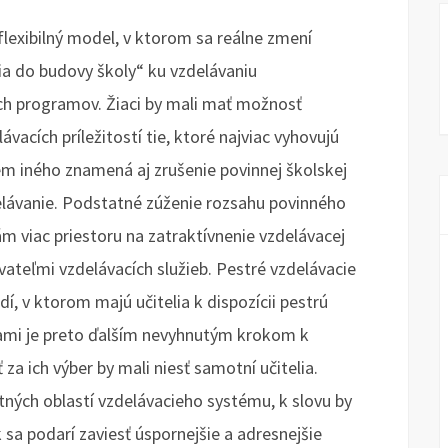
flexibilný model, v ktorom sa reálne zmení
ia do budovy školy“ ku vzdelávaniu
h programov. Žiaci by mali mať možnosť
ávacích príležitostí tie, ktoré najviac vyhovujú
em iného znamená aj zrušenie povinnej školskej
elávanie. Podstatné zúženie rozsahu povinného
m viac priestoru na zatraktívnenie vzdelávacej
ateľmi vzdelávacích služieb. Pestré vzdelávacie
dí, v ktorom majú učitelia k dispozícii pestrú
cami je preto ďalším nevyhnutým krokom k
za ich výber by mali niesť samotní učitelia.
atných oblastí vzdelávacieho systému, k slovu by
 sa podarí zaviesť úspornejšie a adresnejšie