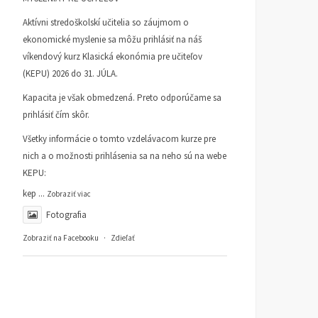
Aktívni stredoškolskí učitelia so záujmom o
ekonomické myslenie sa môžu prihlásiť na náš
víkendový kurz Klasická ekonómia pre učiteľov
(KEPU) 2026 do 31. JÚLA.
Kapacita je však obmedzená. Preto odporúčame sa
prihlásiť čím skôr.
Všetky informácie o tomto vzdelávacom kurze pre
nich a o možnosti prihlásenia sa na neho sú na webe
KEPU:
kep
...
Zobraziť viac
Fotografia
Zobraziť na Facebooku
·
Zdieľať