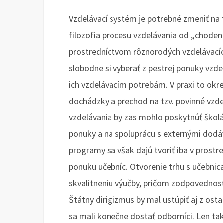
Vzdelávací systém je potrebné zmeniť na 
filozofia procesu vzdelávania od „choden
prostredníctvom rôznorodých vzdelávacíc
slobodne si vyberať z pestrej ponuky vzdel
ich vzdelávacím potrebám. V praxi to okr
dochádzky a prechod na tzv. povinné vzd
vzdelávania by zas mohlo poskytnúť školá
ponuky a na spoluprácu s externými dodáv
programy sa však dajú tvoriť iba v prostre
ponuku učebníc. Otvorenie trhu s učebni
skvalitneniu výučby, pričom zodpovednosť 
Štátny dirigizmus by mal ustúpiť aj z ost
sa mali konečne dostať odborníci. Len tak