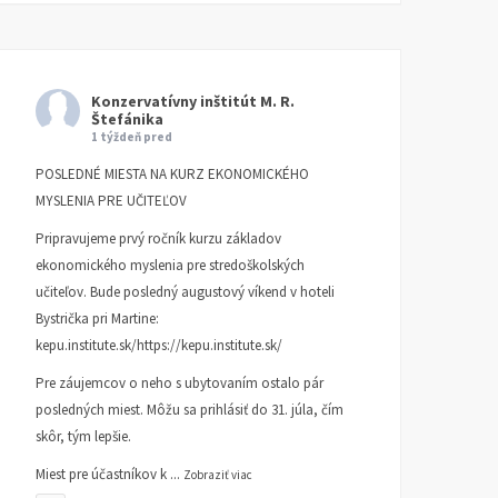
Konzervatívny inštitút M. R.
Štefánika
1 týždeň pred
POSLEDNÉ MIESTA NA KURZ EKONOMICKÉHO
MYSLENIA PRE UČITEĽOV
Pripravujeme prvý ročník kurzu základov
ekonomického myslenia pre stredoškolských
učiteľov. Bude posledný augustový víkend v hoteli
Bystrička pri Martine:
kepu.institute.sk/https://kepu.institute.sk/
Pre záujemcov o neho s ubytovaním ostalo pár
posledných miest. Môžu sa prihlásiť do 31. júla, čím
skôr, tým lepšie.
Miest pre účastníkov k
...
Zobraziť viac