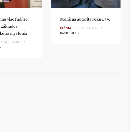
me viac ľudí so
Morálna autorita roku 1776
 základov
ČLÁNKY
9. MARCA 2026
kého myslenia
DANIEL KLEIN
16. APRÍLA 2026
A