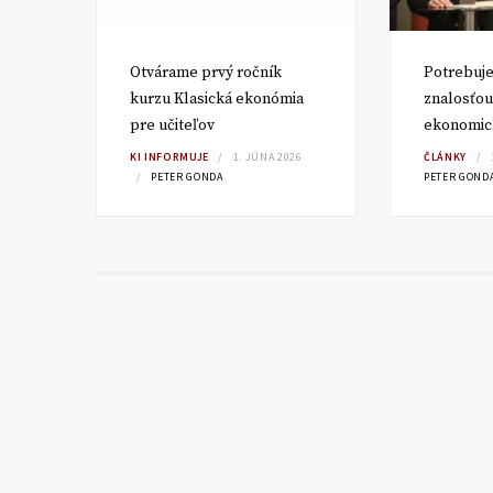
Otvárame prvý ročník
Potrebuje
sku?
kurzu Klasická ekonómia
znalosťou
pre učiteľov
ekonomic
KI INFORMUJE
1. JÚNA 2026
ČLÁNKY
PETER GONDA
PETER GOND