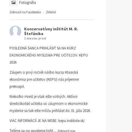
Fotografia
Zobraziť na Facebooku
·
Zdieľať
Konzervatívny inštitút M. R.
Štefánika
1 mesiac pred
POSLEDNÁ ŠANCA PRIHLÁSIŤ SA NA KURZ
EKONOMICKÉHO MYSLENIA PRE UČITEĽOV: KEPU
2026
Záujem o prvý ročník nášho kurzu Klasická
ekonómia pre učiteľov (KEPU) nás príjemne
prekvapil.
Niekoľko miest je však ešte voľných. Aktívni
stredoškolskí učitelia so záujmom o ekonomické
myslenie sa tak ešte môžu prihlásiť do 31. júla 2026.
VIAC INFORMÁCIÍ JE NA WEBE:
kepu.institute.sk/
Tešíme sa na spustenie toht
...
Zobraziť viac